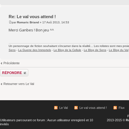
Re: Le val vous attend !
par
Romaric Briand
» 17 Aoû 2013, 14:53
Merci Ganbes ! Bon jeu ^^
Un personnage de fiction souhaitant s'incarner dans la réalité... Les rolistes sont mes proie
Sens
-
La Guerre des Immortels
-
Le Blog de la Cellule
-
Le Blog de Sens
-
Le Blog du Val
Précédente
Répondre
Retourner vers Le Val
Le Val
Le val vous attend !
Flux
P
Utilisateurs parcourant ce forum : Aucun utilisateur enregistré et 10
2013-2015 ©
R
invités