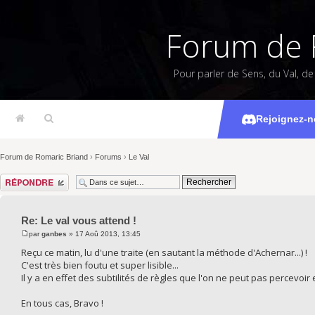
Forum de 
Pour parler de Sens, du Val, d
Le 
Rejoignez-n
Forum de Romaric Briand
›
Forums
›
Le Val
Répondre
Re: Le val vous attend !
par
ganbes
» 17 Aoû 2013, 13:45
Reçu ce matin, lu d'une traite (en sautant la méthode d'Achernar...) !
C'est très bien foutu et super lisible...
Il y a en effet des subtilités de règles que l'on ne peut pas percevoir
En tous cas, Bravo !