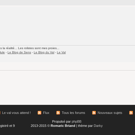
la réalité... Les rolistes sont mes proies...
lule
-
Le Blog de Sens
-
Le Blog du Val
-
Le Val
Le val vous attend !
Flux
Tous les forums
Nouveaux sujets
Propulsé par
phpBB
gistré et 9
2013-2015 ©
Romaric Briand
| thème par
Darky