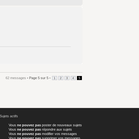
62 messages •
Page
5
sur
5
•
1
2
3
4
5
Sujets actifs
Vous
ne pouvez pas
poster de nouveaux sujets
Vous
ne pouvez pas
répondre aux sujets
Vous
ne pouvez pas
modifier vos messages
Vous
ne pouvez pas
supprimer vos messages