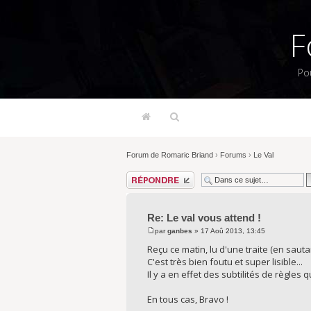
F
Po
Forum de Romaric Briand
›
Forums
›
Le Val
Répondre
Re: Le val vous attend !
par
ganbes
» 17 Aoû 2013, 13:45
Reçu ce matin, lu d'une traite (en sauta
C'est très bien foutu et super lisible...
Il y a en effet des subtilités de règles
En tous cas, Bravo !