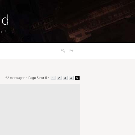
nd
u !
62 messages •
Page
5
sur
5
•
1
2
3
4
5