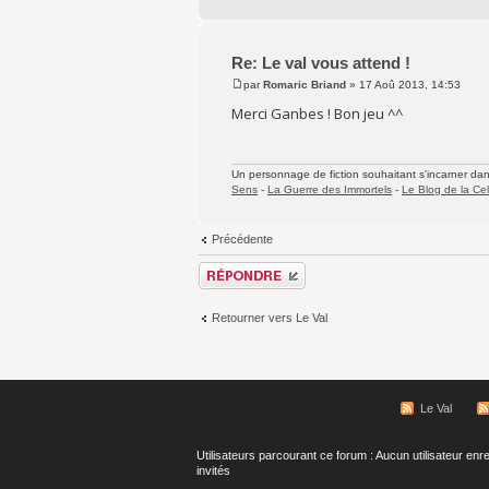
Re: Le val vous attend !
par
Romaric Briand
» 17 Aoû 2013, 14:53
Merci Ganbes ! Bon jeu ^^
Un personnage de fiction souhaitant s'incarner dans 
Sens
-
La Guerre des Immortels
-
Le Blog de la Cel
Précédente
Répondre
Retourner vers Le Val
Le Val
Utilisateurs parcourant ce forum : Aucun utilisateur enre
invités