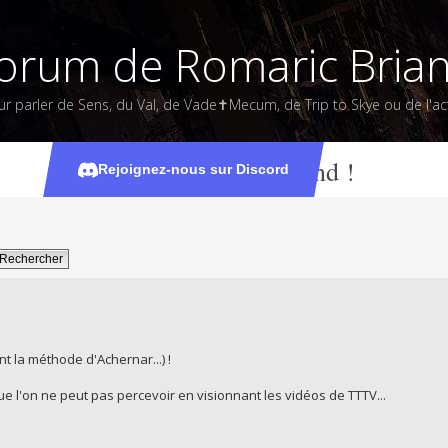
orum de Romaric Bria
ur parler de Sens, du Val, de Vade✝Mecum, de Trip to Skye ou de l'act
Le val vous attend !
Rejoignez-nous sur Discord
nt la méthode d'Achernar...) !
 que l'on ne peut pas percevoir en visionnant les vidéos de TTTV...