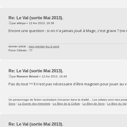
Re: Le Val (sortie Mai 2013).
par
shiryu
» 12 Avr 2013, 16:39
Encore une question : si on n'a jamais joué à Magic, c'est grave ? (n
dernier article :
mon premier jeu à venir
Force Céleste : 77
Re: Le Val (sortie Mai 2013).
par
Romaric Briand
» 12 Avr 2013, 16:49
Pas du tout ^^ Il n'est pas nécessaire d'être magicien pour jouer au v
Un personnage de fiction souhaitant s'incarner dans la réalité... Les rolistes sont mes proie
Sens
-
La Guerre des Immortels
-
Le Blog de la Cellule
-
Le Blog de Sens
-
Le Blog du Val
Re: Le Val (sortie Mai 2013).