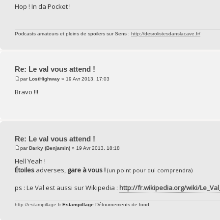
Hop ! In da Pocket !
Podcasts amateurs et pleins de spoilers sur Sens :
http://desrolistesdanslacave.fr/
Re: Le val vous attend !
par
LostHighway
» 19 Avr 2013, 17:03
Bravo !!!
Re: Le val vous attend !
par
Darky (Benjamin)
» 19 Avr 2013, 18:18
Hell Yeah !
Étoiles
adverses,
gare à vous !
(un point pour qui comprendra)
ps : Le Val est aussi sur Wikipedia :
http://fr.wikipedia.org/wiki/Le_Val
http://estampillage.fr
Estampillage
Détournements de fond