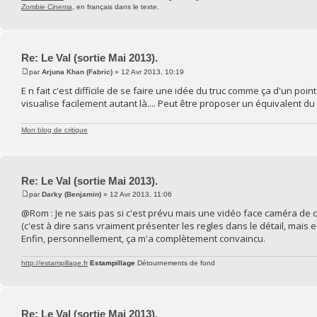
Zombie Cinema
, en français dans le texte.
Re: Le Val (sortie Mai 2013).
par
Arjuna Khan (Fabric)
» 12 Avr 2013, 10:19
E n fait c'est difficile de se faire une idée du truc comme ça d'un po
visualise facilement autant là.... Peut être proposer un équivalent du k
Mon blog de critique
Re: Le Val (sortie Mai 2013).
par
Darky (Benjamin)
» 12 Avr 2013, 11:06
@Rom : Je ne sais pas si c'est prévu mais une vidéo face caméra de
(c'est à dire sans vraiment présenter les regles dans le détail, mais 
Enfin, personnellement, ça m'a complètement convaincu.
http://estampillage.fr
Estampillage
Détournements de fond
Re: Le Val (sortie Mai 2013).