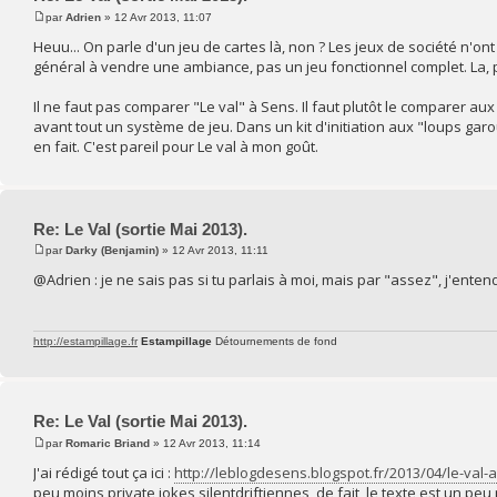
par
Adrien
» 12 Avr 2013, 11:07
Heuu... On parle d'un jeu de cartes là, non ? Les jeux de société n'ont ja
général à vendre une ambiance, pas un jeu fonctionnel complet. La, 
Il ne faut pas comparer "Le val" à Sens. Il faut plutôt le comparer au
avant tout un système de jeu. Dans un kit d'initiation aux "loups garou
en fait. C'est pareil pour Le val à mon goût.
Re: Le Val (sortie Mai 2013).
par
Darky (Benjamin)
» 12 Avr 2013, 11:11
@Adrien : je ne sais pas si tu parlais à moi, mais par "assez", j'ent
http://estampillage.fr
Estampillage
Détournements de fond
Re: Le Val (sortie Mai 2013).
par
Romaric Briand
» 12 Avr 2013, 11:14
J'ai rédigé tout ça ici :
http://leblogdesens.blogspot.fr/2013/04/le-val-a
peu moins private jokes silentdriftiennes, de fait, le texte est un pe