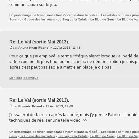
communication sur le jeu.
Un personnage de fiction souhaitant s'incarner dans la réalité... Les rolistes sont mes proie
Sens
-
La Guerre des Immortels
-
Le Blog de la Cellule
-
Le Blog de Sens
-
Le Blog du Val
Re: Le Val (sortie Mai 2013).
par
Arjuna Khan (Fabric)
» 12 Avr 2013, 11:43
Pour ça que j'ai employé le terme "d’équivalent" lorsque j'ai parlé de
video comme dit plus haut ou un schéma de démonstration je sais pas. U
après c'est peut pas facile à mettre en place je dis pas...
Mon blog de critique
Re: Le Val (sortie Mai 2013).
par
Romaric Briand
» 12 Avr 2013, 11:48
J'essaierai de faire ça après la sortie, mais j'y pense Fabrice, t'inqu
techniques de réaliser une telle vidéo. ^^
Un personnage de fiction souhaitant s'incarner dans la réalité... Les rolistes sont mes proie
Sens
-
La Guerre des Immortels
-
Le Blog de la Cellule
-
Le Blog de Sens
-
Le Blog du Val