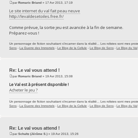
par
Romaric Briand
» 17 Avr 2013, 17:19
Le site internet du val fait peau neuve
http://levaldesetoiles.free.fr/
Comme prévue, la sortie jeu est avancée à la fin de semaine.
Préparez-vous !
Un personnage de fiction souhaitant s'incarner dans la réalité... Les rolistes sont mes proie
Sens
-
La Guerre des Immortels
-
Le Blog de la Cellule
-
Le Blog de Sens
-
Le Blog du Val
Re: Le val vous attend !
par
Romaric Briand
» 19 Avr 2013, 15:08
Le Val est à présent disponible !
Acheter le jeu ?
Un personnage de fiction souhaitant s'incarner dans la réalité... Les rolistes sont mes proie
Sens
-
La Guerre des Immortels
-
Le Blog de la Cellule
-
Le Blog de Sens
-
Le Blog du Val
Re: Le val vous attend !
par
Schultz (Jérôme S.)
» 19 Avr 2013, 15:26