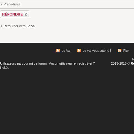
Précédente
Répondre
Retourner vers Le Val
Le Val
Le val vous attend !
Flux
P
Utilisateurs parcourant ce forum : Aucun utilisateur enregistré et 7
2013-2015 ©
R
invités