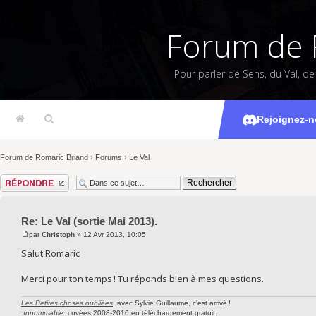
Forum de 
Pour parler de Sens, du Val, d
Le 
Rejoignez-n
Forum de Romaric Briand
›
Forums
›
Le Val
Répondre
Re: Le Val (sortie Mai 2013).
par
Christoph
» 12 Avr 2013, 10:05
Salut Romaric
Merci pour ton temps ! Tu réponds bien à mes questions.
Les Petites choses oubliées
, avec Sylvie Guillaume, c'est arrivé !
.ınnommable
: cuvées 2008-2010 en téléchargement gratuit.