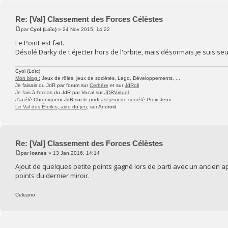
Re: [Val] Classement des Forces Célèstes
par
Cyol (Loïc)
» 24 Nov 2015, 14:22
Le Point est fait.
Désolé Darky de t'éjecter hors de l'orbite, mais désormais je suis se
Cyol (Loïc)
Mon blog :
Jeux de rôles, jeux de sociétés, Lego, Développements, ...
Je faisais du JdR par forum sur
Cerbère
et sur
JdRoll
Je fais à l'occas du JdR par Vocal sur
JDRVirtuel
J'ai été Chroniqueur JdR sur le
podcast jeux de société Proxi-Jeux
Le Val des Étoiles, aide du jeu
, sur Android
Re: [Val] Classement des Forces Célèstes
par
Ioanes
» 13 Jan 2016, 14:14
Ajout de quelques petite points gagné lors de parti avec un ancien ap
points du dernier miroir.
Celeano