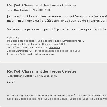
Re: [Val] Classement des Forces Célèstes
par
Cyol (Loïc)
» 16 Nov 2015, 11:06
J'ai transformé l'essai. Une personne pour qui j'avais pris le Val a en
matin il m'annonce qu'il a déjà 3 apprentis et un jeu de 54 cartes da
Va falloir que je fasse un point FC, je ne l'ai pas mise à jour depuis l
Cyol (Loïc)
Mon blog :
Jeux de rôles, jeux de sociétés, Lego, Développements, ...
Je faisais du JdR par forum sur
Cerbère
et sur
JdRoll
Je fais à l'occas du JdR par Vocal sur
JDRVirtuel
J'ai été Chroniqueur JdR sur le
podcast jeux de société Proxi-Jeux
Le Val des Étoiles, aide du jeu
, sur Android
Re: [Val] Classement des Forces Célèstes
par
Romaric Briand
» 16 Nov 2015, 15:59
Cool !
Un personnage de fiction souhaitant s'incarner dans la réalité... Les rolistes sont mes proie
Sens
-
La Guerre des Immortels
-
Le Blog de la Cellule
-
Le Blog de Sens
-
Le Blog du Val