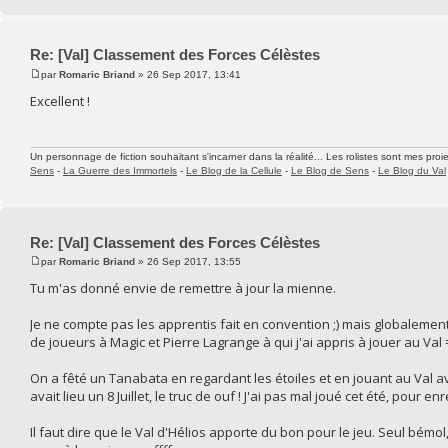
Re: [Val] Classement des Forces Célèstes
par
Romaric Briand
» 26 Sep 2017, 13:41
Excellent !
Un personnage de fiction souhaitant s'incarner dans la réalité... Les rolistes sont mes proie
Sens
-
La Guerre des Immortels
-
Le Blog de la Cellule
-
Le Blog de Sens
-
Le Blog du Val
Re: [Val] Classement des Forces Célèstes
par
Romaric Briand
» 26 Sep 2017, 13:55
Tu m'as donné envie de remettre à jour la mienne.
Je ne compte pas les apprentis fait en convention ;) mais globaleme
de joueurs à Magic et Pierre Lagrange à qui j'ai appris à jouer au Val
On a fêté un Tanabata en regardant les étoiles et en jouant au Val a
avait lieu un 8 Juillet, le truc de ouf ! J'ai pas mal joué cet été, pour 
Il faut dire que le Val d'Hélios apporte du bon pour le jeu. Seul bémol