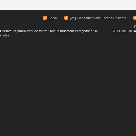
Le Val
[Val] Classement des Forces Célèstes
P
Utilisateurs parcourant ce forum : Aucun utilisateur enregistré et 16
2013-2015 ©
R
invités