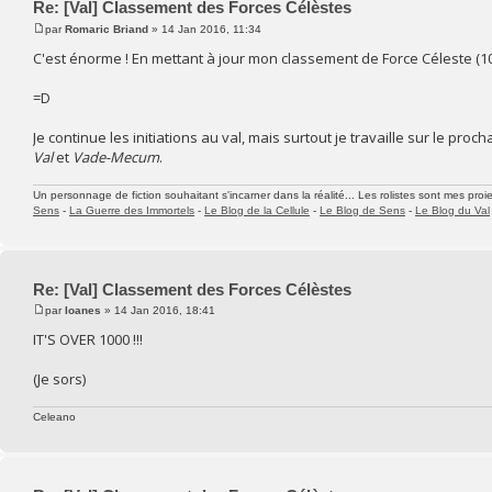
Re: [Val] Classement des Forces Célèstes
par
Romaric Briand
» 14 Jan 2016, 11:34
C'est énorme ! En mettant à jour mon classement de Force Céleste (106
=D
Je continue les initiations au val, mais surtout je travaille sur le proc
Val
et
Vade-Mecum
.
Un personnage de fiction souhaitant s'incarner dans la réalité... Les rolistes sont mes proie
Sens
-
La Guerre des Immortels
-
Le Blog de la Cellule
-
Le Blog de Sens
-
Le Blog du Val
Re: [Val] Classement des Forces Célèstes
par
Ioanes
» 14 Jan 2016, 18:41
IT'S OVER 1000 !!!
(Je sors)
Celeano