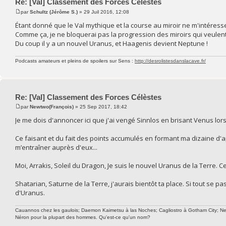
Re: [Val] Classement des Forces Célèstes
par
Schultz (Jérôme S.)
» 29 Juil 2016, 12:08
Étant donné que le Val mythique et la course au miroir ne m'intéresse
Comme ça, je ne bloquerai pas la progression des miroirs qui veulent 
Du coup il y a un nouvel Uranus, et Haagenis devient Neptune !
Podcasts amateurs et pleins de spoilers sur Sens :
http://desrolistesdanslacave.fr/
Re: [Val] Classement des Forces Célèstes
par
Newtwo(François)
» 25 Sep 2017, 18:42
Je me dois d'annoncer ici que j'ai vengé Sinnlos en brisant Venus lors
Ce faisant et du fait des points accumulés en formant ma dizaine d'
m’entraîner auprès d'eux...
Moi, Arrakis, Soleil du Dragon, Je suis le nouvel Uranus de la Terre. 
Shatarian, Saturne de la Terre, j'aurais bientôt ta place. Si tout se 
d'Uranus.
Cauannos chez les gaulois; Daemon Kaimetsu à las Noches; Cagliostro à Gotham City; Newtw
Néron pour la plupart des hommes. Qu'est-ce qu'un nom?