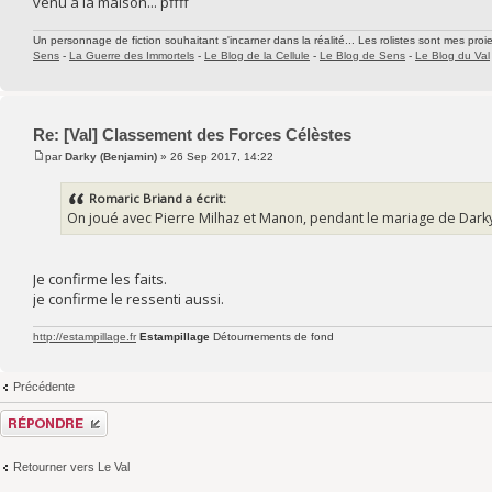
venu à la maison... pffff
Un personnage de fiction souhaitant s'incarner dans la réalité... Les rolistes sont mes proie
Sens
-
La Guerre des Immortels
-
Le Blog de la Cellule
-
Le Blog de Sens
-
Le Blog du Val
Re: [Val] Classement des Forces Célèstes
par
Darky (Benjamin)
» 26 Sep 2017, 14:22
Romaric Briand a écrit:
On joué avec Pierre Milhaz et Manon, pendant le mariage de Darky qui
Je confirme les faits.
je confirme le ressenti aussi.
http://estampillage.fr
Estampillage
Détournements de fond
Précédente
Répondre
Retourner vers Le Val