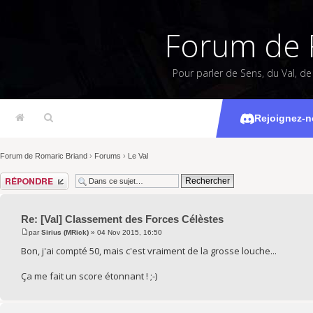
Forum de 
Pour parler de Sens, du Val, d
[Val] Class
Rejoignez-n
Forum de Romaric Briand
›
Forums
›
Le Val
Répondre
Re: [Val] Classement des Forces Célèstes
par
Sirius (MRick)
» 04 Nov 2015, 16:50
Bon, j'ai compté 50, mais c'est vraiment de la grosse louche...
Ça me fait un score étonnant ! ;-)