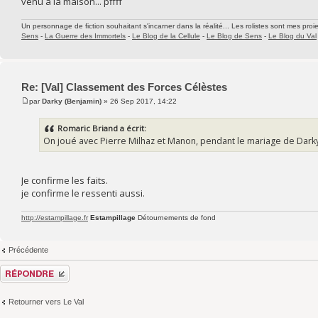
venu à la maison... pffff
Un personnage de fiction souhaitant s'incarner dans la réalité... Les rolistes sont mes proie
Sens
-
La Guerre des Immortels
-
Le Blog de la Cellule
-
Le Blog de Sens
-
Le Blog du Val
Re: [Val] Classement des Forces Célèstes
par
Darky (Benjamin)
» 26 Sep 2017, 14:22
Romaric Briand a écrit:
On joué avec Pierre Milhaz et Manon, pendant le mariage de Darky qui
Je confirme les faits.
je confirme le ressenti aussi.
http://estampillage.fr
Estampillage
Détournements de fond
Précédente
Répondre
Retourner vers Le Val