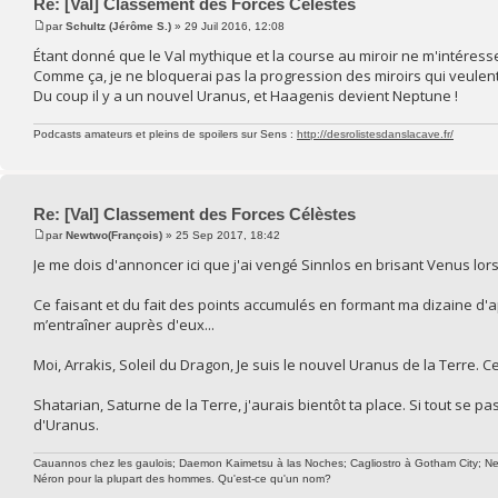
Re: [Val] Classement des Forces Célèstes
par
Schultz (Jérôme S.)
» 29 Juil 2016, 12:08
Étant donné que le Val mythique et la course au miroir ne m'intéresse
Comme ça, je ne bloquerai pas la progression des miroirs qui veulent 
Du coup il y a un nouvel Uranus, et Haagenis devient Neptune !
Podcasts amateurs et pleins de spoilers sur Sens :
http://desrolistesdanslacave.fr/
Re: [Val] Classement des Forces Célèstes
par
Newtwo(François)
» 25 Sep 2017, 18:42
Je me dois d'annoncer ici que j'ai vengé Sinnlos en brisant Venus lors
Ce faisant et du fait des points accumulés en formant ma dizaine d'
m’entraîner auprès d'eux...
Moi, Arrakis, Soleil du Dragon, Je suis le nouvel Uranus de la Terre. 
Shatarian, Saturne de la Terre, j'aurais bientôt ta place. Si tout se 
d'Uranus.
Cauannos chez les gaulois; Daemon Kaimetsu à las Noches; Cagliostro à Gotham City; Newtw
Néron pour la plupart des hommes. Qu'est-ce qu'un nom?