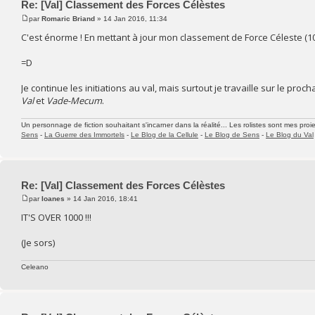
Re: [Val] Classement des Forces Célèstes
par
Romaric Briand
» 14 Jan 2016, 11:34
C'est énorme ! En mettant à jour mon classement de Force Céleste (106
=D
Je continue les initiations au val, mais surtout je travaille sur le proc
Val
et
Vade-Mecum
.
Un personnage de fiction souhaitant s'incarner dans la réalité... Les rolistes sont mes proie
Sens
-
La Guerre des Immortels
-
Le Blog de la Cellule
-
Le Blog de Sens
-
Le Blog du Val
Re: [Val] Classement des Forces Célèstes
par
Ioanes
» 14 Jan 2016, 18:41
IT'S OVER 1000 !!!
(Je sors)
Celeano