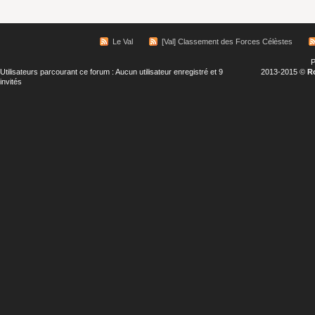
Le Val
[Val] Classement des Forces Célèstes
P
Utilisateurs parcourant ce forum : Aucun utilisateur enregistré et 9
2013-2015 ©
R
invités