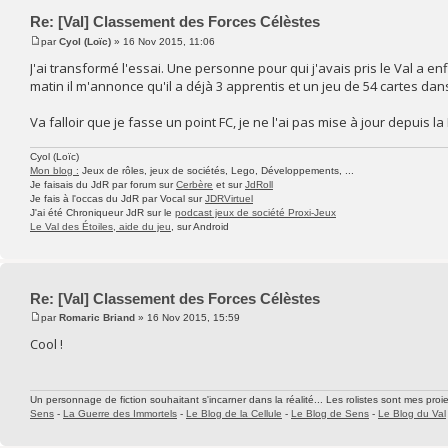
Re: [Val] Classement des Forces Célèstes
par
Cyol (Loïc)
» 16 Nov 2015, 11:06
J'ai transformé l'essai. Une personne pour qui j'avais pris le Val a en
matin il m'annonce qu'il a déjà 3 apprentis et un jeu de 54 cartes da
Va falloir que je fasse un point FC, je ne l'ai pas mise à jour depuis l
Cyol (Loïc)
Mon blog :
Jeux de rôles, jeux de sociétés, Lego, Développements, ...
Je faisais du JdR par forum sur
Cerbère
et sur
JdRoll
Je fais à l'occas du JdR par Vocal sur
JDRVirtuel
J'ai été Chroniqueur JdR sur le
podcast jeux de société Proxi-Jeux
Le Val des Étoiles, aide du jeu
, sur Android
Re: [Val] Classement des Forces Célèstes
par
Romaric Briand
» 16 Nov 2015, 15:59
Cool !
Un personnage de fiction souhaitant s'incarner dans la réalité... Les rolistes sont mes proie
Sens
-
La Guerre des Immortels
-
Le Blog de la Cellule
-
Le Blog de Sens
-
Le Blog du Val