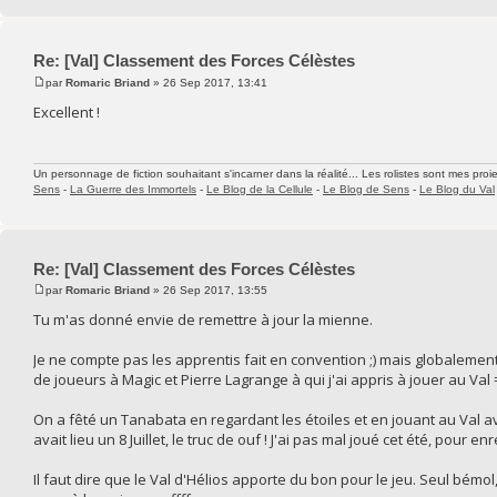
Re: [Val] Classement des Forces Célèstes
par
Romaric Briand
» 26 Sep 2017, 13:41
Excellent !
Un personnage de fiction souhaitant s'incarner dans la réalité... Les rolistes sont mes proie
Sens
-
La Guerre des Immortels
-
Le Blog de la Cellule
-
Le Blog de Sens
-
Le Blog du Val
Re: [Val] Classement des Forces Célèstes
par
Romaric Briand
» 26 Sep 2017, 13:55
Tu m'as donné envie de remettre à jour la mienne.
Je ne compte pas les apprentis fait en convention ;) mais globaleme
de joueurs à Magic et Pierre Lagrange à qui j'ai appris à jouer au Val
On a fêté un Tanabata en regardant les étoiles et en jouant au Val a
avait lieu un 8 Juillet, le truc de ouf ! J'ai pas mal joué cet été, pour 
Il faut dire que le Val d'Hélios apporte du bon pour le jeu. Seul bémol