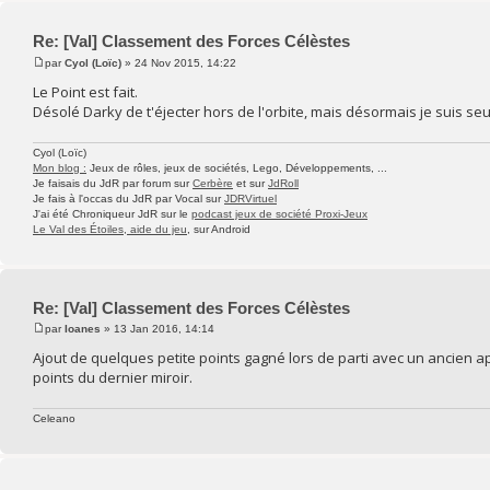
Re: [Val] Classement des Forces Célèstes
par
Cyol (Loïc)
» 24 Nov 2015, 14:22
Le Point est fait.
Désolé Darky de t'éjecter hors de l'orbite, mais désormais je suis se
Cyol (Loïc)
Mon blog :
Jeux de rôles, jeux de sociétés, Lego, Développements, ...
Je faisais du JdR par forum sur
Cerbère
et sur
JdRoll
Je fais à l'occas du JdR par Vocal sur
JDRVirtuel
J'ai été Chroniqueur JdR sur le
podcast jeux de société Proxi-Jeux
Le Val des Étoiles, aide du jeu
, sur Android
Re: [Val] Classement des Forces Célèstes
par
Ioanes
» 13 Jan 2016, 14:14
Ajout de quelques petite points gagné lors de parti avec un ancien ap
points du dernier miroir.
Celeano