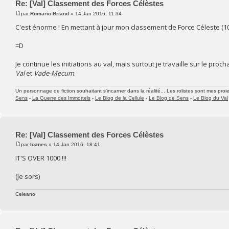
Re: [Val] Classement des Forces Célèstes
par
Romaric Briand
» 14 Jan 2016, 11:34
C'est énorme ! En mettant à jour mon classement de Force Céleste (106
=D
Je continue les initiations au val, mais surtout je travaille sur le proc
Val
et
Vade-Mecum
.
Un personnage de fiction souhaitant s'incarner dans la réalité... Les rolistes sont mes proie
Sens
-
La Guerre des Immortels
-
Le Blog de la Cellule
-
Le Blog de Sens
-
Le Blog du Val
Re: [Val] Classement des Forces Célèstes
par
Ioanes
» 14 Jan 2016, 18:41
IT'S OVER 1000 !!!
(Je sors)
Celeano