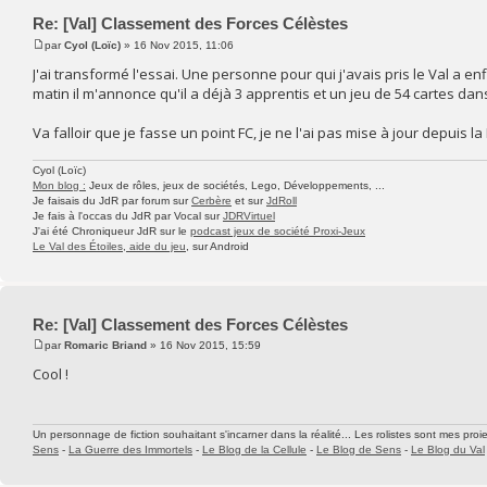
Re: [Val] Classement des Forces Célèstes
par
Cyol (Loïc)
» 16 Nov 2015, 11:06
J'ai transformé l'essai. Une personne pour qui j'avais pris le Val a en
matin il m'annonce qu'il a déjà 3 apprentis et un jeu de 54 cartes da
Va falloir que je fasse un point FC, je ne l'ai pas mise à jour depuis l
Cyol (Loïc)
Mon blog :
Jeux de rôles, jeux de sociétés, Lego, Développements, ...
Je faisais du JdR par forum sur
Cerbère
et sur
JdRoll
Je fais à l'occas du JdR par Vocal sur
JDRVirtuel
J'ai été Chroniqueur JdR sur le
podcast jeux de société Proxi-Jeux
Le Val des Étoiles, aide du jeu
, sur Android
Re: [Val] Classement des Forces Célèstes
par
Romaric Briand
» 16 Nov 2015, 15:59
Cool !
Un personnage de fiction souhaitant s'incarner dans la réalité... Les rolistes sont mes proie
Sens
-
La Guerre des Immortels
-
Le Blog de la Cellule
-
Le Blog de Sens
-
Le Blog du Val