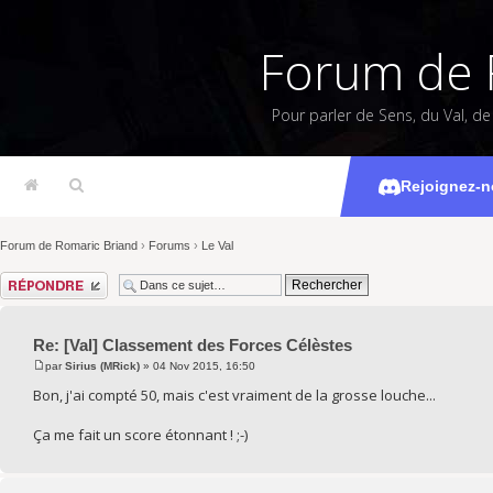
Forum de 
Pour parler de Sens, du Val, d
[Val] Class
Rejoignez-n
Forum de Romaric Briand
›
Forums
›
Le Val
Répondre
Re: [Val] Classement des Forces Célèstes
par
Sirius (MRick)
» 04 Nov 2015, 16:50
Bon, j'ai compté 50, mais c'est vraiment de la grosse louche...
Ça me fait un score étonnant ! ;-)