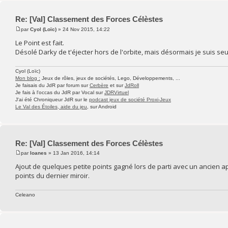
Re: [Val] Classement des Forces Célèstes
par
Cyol (Loïc)
» 24 Nov 2015, 14:22
Le Point est fait.
Désolé Darky de t'éjecter hors de l'orbite, mais désormais je suis se
Cyol (Loïc)
Mon blog :
Jeux de rôles, jeux de sociétés, Lego, Développements, ...
Je faisais du JdR par forum sur
Cerbère
et sur
JdRoll
Je fais à l'occas du JdR par Vocal sur
JDRVirtuel
J'ai été Chroniqueur JdR sur le
podcast jeux de société Proxi-Jeux
Le Val des Étoiles, aide du jeu
, sur Android
Re: [Val] Classement des Forces Célèstes
par
Ioanes
» 13 Jan 2016, 14:14
Ajout de quelques petite points gagné lors de parti avec un ancien ap
points du dernier miroir.
Celeano