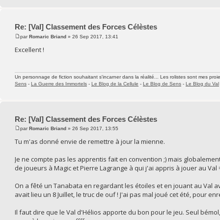
Re: [Val] Classement des Forces Célèstes
par
Romaric Briand
» 26 Sep 2017, 13:41
Excellent !
Un personnage de fiction souhaitant s'incarner dans la réalité... Les rolistes sont mes proie
Sens
-
La Guerre des Immortels
-
Le Blog de la Cellule
-
Le Blog de Sens
-
Le Blog du Val
Re: [Val] Classement des Forces Célèstes
par
Romaric Briand
» 26 Sep 2017, 13:55
Tu m'as donné envie de remettre à jour la mienne.
Je ne compte pas les apprentis fait en convention ;) mais globaleme
de joueurs à Magic et Pierre Lagrange à qui j'ai appris à jouer au Val
On a fêté un Tanabata en regardant les étoiles et en jouant au Val a
avait lieu un 8 Juillet, le truc de ouf ! J'ai pas mal joué cet été, pour 
Il faut dire que le Val d'Hélios apporte du bon pour le jeu. Seul bémol