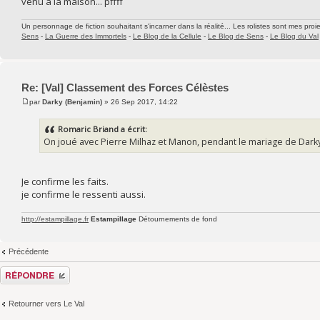
venu à la maison... pffff
Un personnage de fiction souhaitant s'incarner dans la réalité... Les rolistes sont mes proie
Sens
-
La Guerre des Immortels
-
Le Blog de la Cellule
-
Le Blog de Sens
-
Le Blog du Val
Re: [Val] Classement des Forces Célèstes
par
Darky (Benjamin)
» 26 Sep 2017, 14:22
Romaric Briand a écrit:
On joué avec Pierre Milhaz et Manon, pendant le mariage de Darky qui
Je confirme les faits.
je confirme le ressenti aussi.
http://estampillage.fr
Estampillage
Détournements de fond
Précédente
Répondre
Retourner vers Le Val