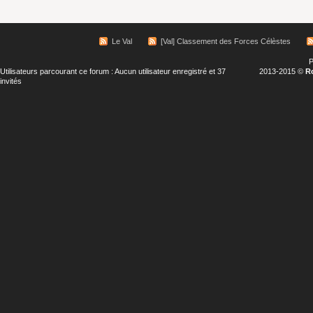
Le Val
[Val] Classement des Forces Célèstes
P
Utilisateurs parcourant ce forum : Aucun utilisateur enregistré et 37
2013-2015 ©
R
invités