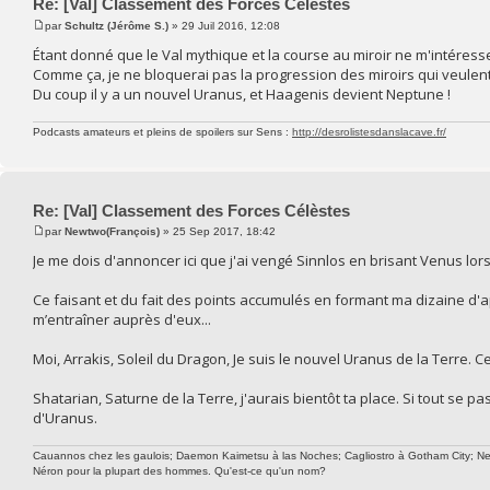
Re: [Val] Classement des Forces Célèstes
par
Schultz (Jérôme S.)
» 29 Juil 2016, 12:08
Étant donné que le Val mythique et la course au miroir ne m'intéresse
Comme ça, je ne bloquerai pas la progression des miroirs qui veulent 
Du coup il y a un nouvel Uranus, et Haagenis devient Neptune !
Podcasts amateurs et pleins de spoilers sur Sens :
http://desrolistesdanslacave.fr/
Re: [Val] Classement des Forces Célèstes
par
Newtwo(François)
» 25 Sep 2017, 18:42
Je me dois d'annoncer ici que j'ai vengé Sinnlos en brisant Venus lors
Ce faisant et du fait des points accumulés en formant ma dizaine d'
m’entraîner auprès d'eux...
Moi, Arrakis, Soleil du Dragon, Je suis le nouvel Uranus de la Terre. 
Shatarian, Saturne de la Terre, j'aurais bientôt ta place. Si tout se 
d'Uranus.
Cauannos chez les gaulois; Daemon Kaimetsu à las Noches; Cagliostro à Gotham City; Newtw
Néron pour la plupart des hommes. Qu'est-ce qu'un nom?