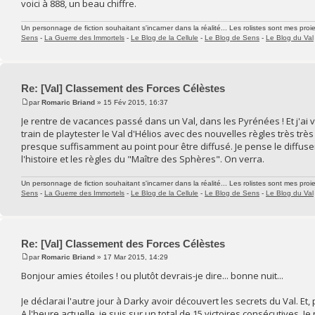
voici à 888, un beau chiffre.
Un personnage de fiction souhaitant s'incarner dans la réalité... Les rolistes sont mes proie
Sens
-
La Guerre des Immortels
-
Le Blog de la Cellule
-
Le Blog de Sens
-
Le Blog du Val
Re: [Val] Classement des Forces Célèstes
par
Romaric Briand
» 15 Fév 2015, 16:37
Je rentre de vacances passé dans un Val, dans les Pyrénées ! Et j'ai
train de playtester le Val d'Hélios avec des nouvelles règles très tr
presque suffisamment au point pour être diffusé. Je pense le diffuser 
l'histoire et les règles du "Maître des Sphères". On verra.
Un personnage de fiction souhaitant s'incarner dans la réalité... Les rolistes sont mes proie
Sens
-
La Guerre des Immortels
-
Le Blog de la Cellule
-
Le Blog de Sens
-
Le Blog du Val
Re: [Val] Classement des Forces Célèstes
par
Romaric Briand
» 17 Mar 2015, 14:29
Bonjour amies étoiles ! ou plutôt devrais-je dire... bonne nuit...
Je déclarai l'autre jour à Darky avoir découvert les secrets du Val. Et, 
A l'heure actuelle, je suis sur un total de 15 victoires consécutive