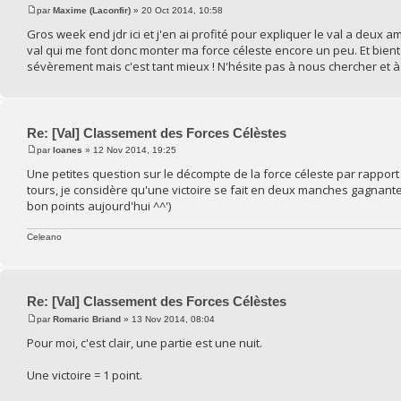
par
Maxime (Laconfir)
» 20 Oct 2014, 10:58
Gros week end jdr ici et j'en ai profité pour expliquer le val a deux a
val qui me font donc monter ma force céleste encore un peu. Et bientôt 
sévèrement mais c'est tant mieux ! N'hésite pas à nous chercher et à
Re: [Val] Classement des Forces Célèstes
par
Ioanes
» 12 Nov 2014, 19:25
Une petites question sur le décompte de la force céleste par rapport 
tours, je considère qu'une victoire se fait en deux manches gagnant
bon points aujourd'hui ^^')
Celeano
Re: [Val] Classement des Forces Célèstes
par
Romaric Briand
» 13 Nov 2014, 08:04
Pour moi, c'est clair, une partie est une nuit.
Une victoire = 1 point.