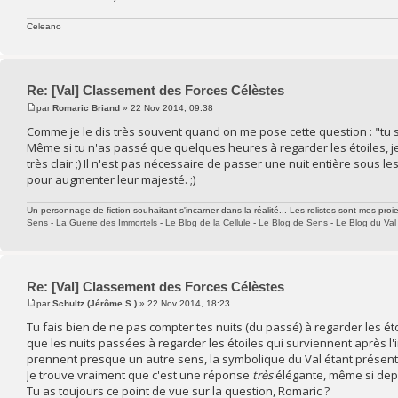
Celeano
Re: [Val] Classement des Forces Célèstes
par
Romaric Briand
» 22 Nov 2014, 09:38
Comme je le dis très souvent quand on me pose cette question : "tu s
Même si tu n'as passé que quelques heures à regarder les étoiles, je
très clair ;) Il n'est pas nécessaire de passer une nuit entière sous l
pour augmenter leur majesté. ;)
Un personnage de fiction souhaitant s'incarner dans la réalité... Les rolistes sont mes proie
Sens
-
La Guerre des Immortels
-
Le Blog de la Cellule
-
Le Blog de Sens
-
Le Blog du Val
Re: [Val] Classement des Forces Célèstes
par
Schultz (Jérôme S.)
» 22 Nov 2014, 18:23
Tu fais bien de ne pas compter tes nuits (du passé) à regarder les éto
que les nuits passées à regarder les étoiles qui surviennent après l'in
prennent presque un autre sens, la symbolique du Val étant présent
Je trouve vraiment que c'est une réponse
très
élégante, même si depui
Tu as toujours ce point de vue sur la question, Romaric ?