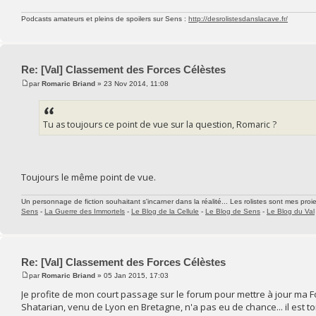
Podcasts amateurs et pleins de spoilers sur Sens :
http://desrolistesdanslacave.fr/
Re: [Val] Classement des Forces Célèstes
par
Romaric Briand
» 23 Nov 2014, 11:08
Tu as toujours ce point de vue sur la question, Romaric ?
Toujours le même point de vue.
Un personnage de fiction souhaitant s'incarner dans la réalité... Les rolistes sont mes proie
Sens
-
La Guerre des Immortels
-
Le Blog de la Cellule
-
Le Blog de Sens
-
Le Blog du Val
Re: [Val] Classement des Forces Célèstes
par
Romaric Briand
» 05 Jan 2015, 17:03
Je profite de mon court passage sur le forum pour mettre à jour ma F
Shatarian, venu de Lyon en Bretagne, n'a pas eu de chance... il est tombé