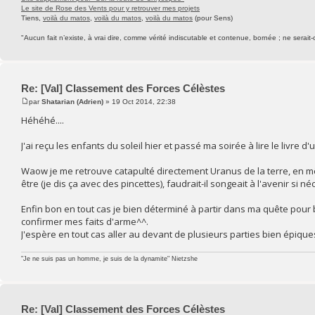
Le site de Rose des Vents pour y retrouver mes projets
Tiens,
voilà du matos
,
voilà du matos
,
voilà du matos
(pour Sens)
"Aucun fait n’existe, à vrai dire, comme vérité indiscutable et contenue, bornée ; ne serait-
Re: [Val] Classement des Forces Célèstes
par
Shatarian (Adrien)
» 19 Oct 2014, 22:38
Héhéhé....
J'ai reçu les enfants du soleil hier et passé ma soirée à lire le livre d
Waow je me retrouve catapulté directement Uranus de la terre, en mê
être (je dis ça avec des pincettes), faudrait-il songeait à l'avenir s
Enfin bon en tout cas je bien déterminé à partir dans ma quête pour b
confirmer mes faits d'arme^^.
J'espère en tout cas aller au devant de plusieurs parties bien épiqu
"Je ne suis pas un homme, je suis de la dynamite" Nietzshe
Re: [Val] Classement des Forces Célèstes