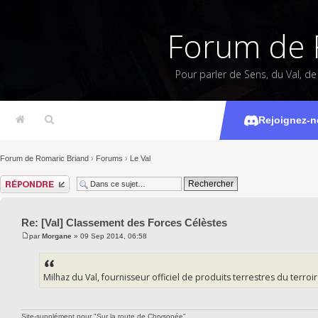
Forum de 
Pour parler de Sens, du Val, d
[Val] Class
Rejoignez-n
Forum de Romaric Briand
›
Forums
›
Le Val
Répondre
Re: [Val] Classement des Forces Célèstes
par
Morgane
» 09 Sep 2014, 06:58
Milhaz du Val, fournisseur officiel de produits terrestres du terroir 
Site-supplément pour "Sur la route de Chrysopée"