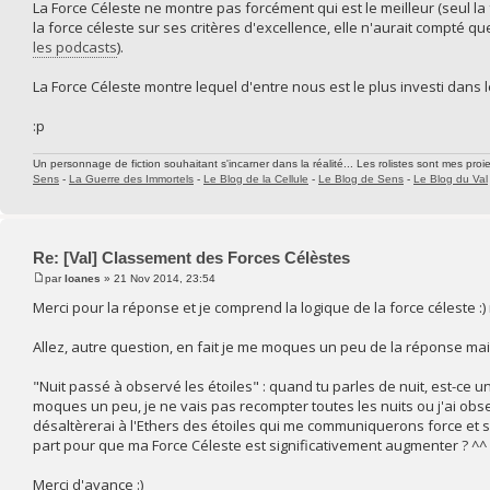
La Force Céleste ne montre pas forcément qui est le meilleur (seul la
la force céleste sur ses critères d'excellence, elle n'aurait compté
les podcasts
).
La Force Céleste montre lequel d'entre nous est le plus investi dans l
:p
Un personnage de fiction souhaitant s'incarner dans la réalité... Les rolistes sont mes proie
Sens
-
La Guerre des Immortels
-
Le Blog de la Cellule
-
Le Blog de Sens
-
Le Blog du Val
Re: [Val] Classement des Forces Célèstes
par
Ioanes
» 21 Nov 2014, 23:54
Merci pour la réponse et je comprend la logique de la force céleste :) 
Allez, autre question, en fait je me moques un peu de la réponse mai
"Nuit passé à observé les étoiles" : quand tu parles de nuit, est-ce 
moques un peu, je ne vais pas recompter toutes les nuits ou j'ai obser
désaltèrerai à l'Ethers des étoiles qui me communiquerons force et 
part pour que ma Force Céleste est significativement augmenter ? ^^
Merci d'avance :)