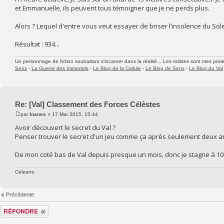
et Emmanuelle, ils peuvent tous témoigner que je ne perds plus.
Alors ? Lequel d'entre vous veut essayer de briser l’insolence du Sole
Résultat : 934...
Un personnage de fiction souhaitant s'incarner dans la réalité... Les rolistes sont mes proie
Sens
-
La Guerre des Immortels
-
Le Blog de la Cellule
-
Le Blog de Sens
-
Le Blog du Val
Re: [Val] Classement des Forces Célèstes
par
Ioanes
» 17 Mar 2015, 15:44
Avoir découvert le secret du Val ?
Penser trouver le secret d'un jeu comme ça après seulement deux ans..
De mon coté bas de Val depuis presque un mois, donc je stagne à 105
Celeano
Précédente
Répondre