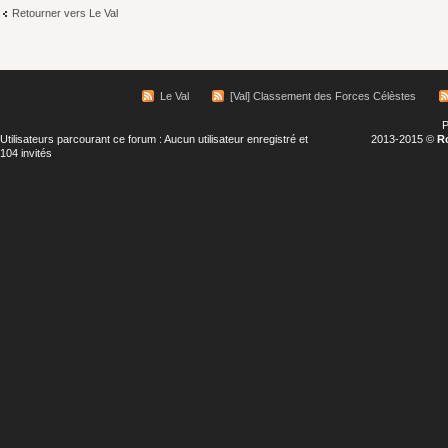
Retourner vers Le Val
Le Val
[Val] Classement des Forces Célèstes
P
Utilisateurs parcourant ce forum : Aucun utilisateur enregistré et
2013-2015 ©
R
104 invités