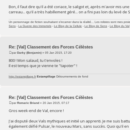
Bon, il faut dire qu'il a été coriace, le saligot et, après m'avoir mis 
carreau... qu'il a très habillement géré... on a fini pas loin du levé de 
Un personnage de fiction souhaitant s'incarner dans la réalité... Les rolistes sont mes proie
Sens
-
La Guerre des Immortels
-
Le Blog de la Cellule
-
Le Blog de Sens
-
Le Blog du Val
Re: [Val] Classement des Forces Célèstes
par
Darky (Benjamin)
» 05 Jan 2015, 17:20
800 ! Mon salaud, tu t'envoles !
Il est temps que je vienne te "tapoter" !
http://estampillage.fr
Estampillage
Détournements de fond
Re: [Val] Classement des Forces Célèstes
par
Romaric Briand
» 20 Jan 2015, 07:17
Gros week-end de Val, encore !
J'ai disputé deux Vals mythiques et initié un apprenti. Je me suis battu 
également défié Pulsar, le nouveau Mars, sans succès. Quoi qu'il en