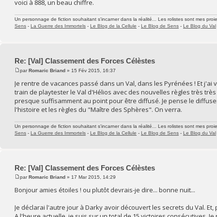
voici à 888, un beau chiffre.
Un personnage de fiction souhaitant s'incarner dans la réalité... Les rolistes sont mes proie
Sens
-
La Guerre des Immortels
-
Le Blog de la Cellule
-
Le Blog de Sens
-
Le Blog du Val
Re: [Val] Classement des Forces Célèstes
par
Romaric Briand
» 15 Fév 2015, 16:37
Je rentre de vacances passé dans un Val, dans les Pyrénées ! Et j'ai
train de playtester le Val d'Hélios avec des nouvelles règles très tr
presque suffisamment au point pour être diffusé. Je pense le diffuser 
l'histoire et les règles du "Maître des Sphères". On verra.
Un personnage de fiction souhaitant s'incarner dans la réalité... Les rolistes sont mes proie
Sens
-
La Guerre des Immortels
-
Le Blog de la Cellule
-
Le Blog de Sens
-
Le Blog du Val
Re: [Val] Classement des Forces Célèstes
par
Romaric Briand
» 17 Mar 2015, 14:29
Bonjour amies étoiles ! ou plutôt devrais-je dire... bonne nuit...
Je déclarai l'autre jour à Darky avoir découvert les secrets du Val. Et, 
A l'heure actuelle, je suis sur un total de 15 victoires consécutive