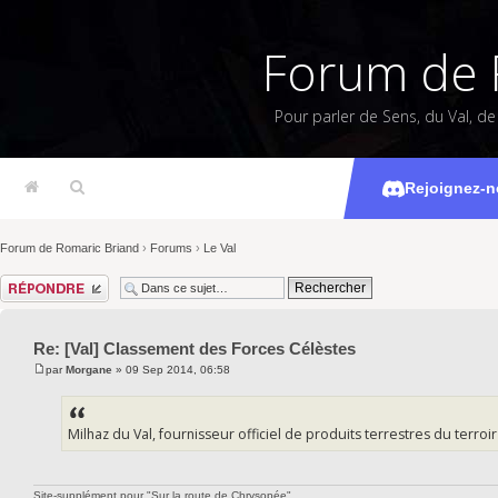
Forum de 
Pour parler de Sens, du Val, d
[Val] Class
Rejoignez-n
Forum de Romaric Briand
›
Forums
›
Le Val
Répondre
Re: [Val] Classement des Forces Célèstes
par
Morgane
» 09 Sep 2014, 06:58
Milhaz du Val, fournisseur officiel de produits terrestres du terroir 
Site-supplément pour "Sur la route de Chrysopée"