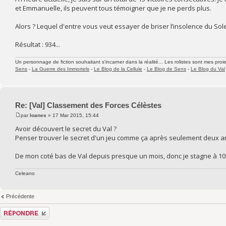
et Emmanuelle, ils peuvent tous témoigner que je ne perds plus.
Alors ? Lequel d'entre vous veut essayer de briser l’insolence du Sole
Résultat : 934...
Un personnage de fiction souhaitant s'incarner dans la réalité... Les rolistes sont mes proie
Sens
-
La Guerre des Immortels
-
Le Blog de la Cellule
-
Le Blog de Sens
-
Le Blog du Val
Re: [Val] Classement des Forces Célèstes
par
Ioanes
» 17 Mar 2015, 15:44
Avoir découvert le secret du Val ?
Penser trouver le secret d'un jeu comme ça après seulement deux ans..
De mon coté bas de Val depuis presque un mois, donc je stagne à 105
Celeano
Précédente
Répondre