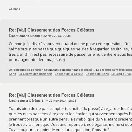
Celeano
Re: [Val] Classement des Forces Célèstes
par
Romaric Briand
» 22 Nov 2014, 09:38
Comme je le dis très souvent quand on me pose cette question : "tu s
Même si tu n'as passé que quelques heures à regarder les étoiles, je
très clair ;) Il n'est pas nécessaire de passer une nuit entière sous l
pour augmenter leur majesté. ;)
Un personnage de fiction souhaitant s'incarner dans la réalité... Les rolistes sont mes proie
Sens
-
La Guerre des Immortels
-
Le Blog de la Cellule
-
Le Blog de Sens
-
Le Blog du Val
Re: [Val] Classement des Forces Célèstes
par
Schultz (Jérôme S.)
» 22 Nov 2014, 18:23
Tu fais bien de ne pas compter tes nuits (du passé) à regarder les éto
que les nuits passées à regarder les étoiles qui surviennent après l'in
prennent presque un autre sens, la symbolique du Val étant présent
Je trouve vraiment que c'est une réponse
très
élégante, même si depui
Tu as toujours ce point de vue sur la question, Romaric ?