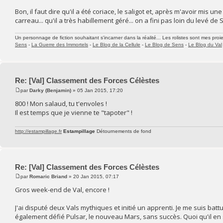
Bon, il faut dire qu'il a été coriace, le saligot et, après m'avoir mis 
carreau... qu'il a très habillement géré... on a fini pas loin du levé de 
Un personnage de fiction souhaitant s'incarner dans la réalité... Les rolistes sont mes proie
Sens
-
La Guerre des Immortels
-
Le Blog de la Cellule
-
Le Blog de Sens
-
Le Blog du Val
Re: [Val] Classement des Forces Célèstes
par
Darky (Benjamin)
» 05 Jan 2015, 17:20
800 ! Mon salaud, tu t'envoles !
Il est temps que je vienne te "tapoter" !
http://estampillage.fr
Estampillage
Détournements de fond
Re: [Val] Classement des Forces Célèstes
par
Romaric Briand
» 20 Jan 2015, 07:17
Gros week-end de Val, encore !
J'ai disputé deux Vals mythiques et initié un apprenti. Je me suis battu 
également défié Pulsar, le nouveau Mars, sans succès. Quoi qu'il en