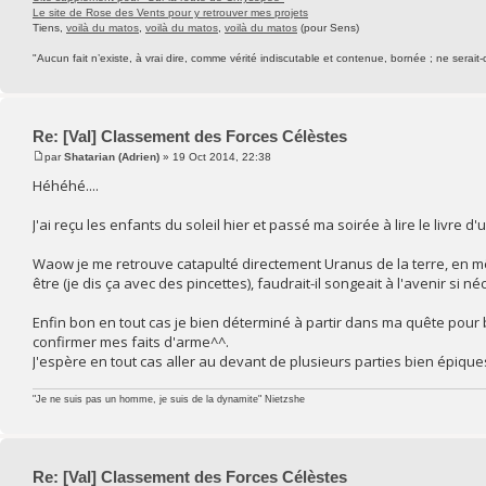
Le site de Rose des Vents pour y retrouver mes projets
Tiens,
voilà du matos
,
voilà du matos
,
voilà du matos
(pour Sens)
"Aucun fait n’existe, à vrai dire, comme vérité indiscutable et contenue, bornée ; ne serait-
Re: [Val] Classement des Forces Célèstes
par
Shatarian (Adrien)
» 19 Oct 2014, 22:38
Héhéhé....
J'ai reçu les enfants du soleil hier et passé ma soirée à lire le livre d
Waow je me retrouve catapulté directement Uranus de la terre, en mê
être (je dis ça avec des pincettes), faudrait-il songeait à l'avenir s
Enfin bon en tout cas je bien déterminé à partir dans ma quête pour b
confirmer mes faits d'arme^^.
J'espère en tout cas aller au devant de plusieurs parties bien épiqu
"Je ne suis pas un homme, je suis de la dynamite" Nietzshe
Re: [Val] Classement des Forces Célèstes