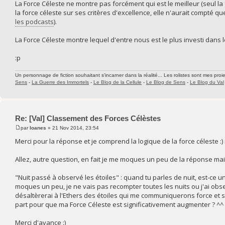
La Force Céleste ne montre pas forcément qui est le meilleur (seul la
la force céleste sur ses critères d'excellence, elle n'aurait compté
les podcasts
).
La Force Céleste montre lequel d'entre nous est le plus investi dans l
:p
Un personnage de fiction souhaitant s'incarner dans la réalité... Les rolistes sont mes proie
Sens
-
La Guerre des Immortels
-
Le Blog de la Cellule
-
Le Blog de Sens
-
Le Blog du Val
Re: [Val] Classement des Forces Célèstes
par
Ioanes
» 21 Nov 2014, 23:54
Merci pour la réponse et je comprend la logique de la force céleste :) 
Allez, autre question, en fait je me moques un peu de la réponse mai
"Nuit passé à observé les étoiles" : quand tu parles de nuit, est-ce 
moques un peu, je ne vais pas recompter toutes les nuits ou j'ai obser
désaltèrerai à l'Ethers des étoiles qui me communiquerons force et 
part pour que ma Force Céleste est significativement augmenter ? ^^
Merci d'avance :)