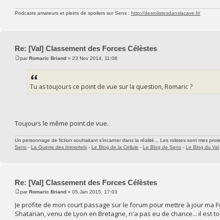
Podcasts amateurs et pleins de spoilers sur Sens :
http://desrolistesdanslacave.fr/
Re: [Val] Classement des Forces Célèstes
par
Romaric Briand
» 23 Nov 2014, 11:08
Tu as toujours ce point de vue sur la question, Romaric ?
Toujours le même point de vue.
Un personnage de fiction souhaitant s'incarner dans la réalité... Les rolistes sont mes proie
Sens
-
La Guerre des Immortels
-
Le Blog de la Cellule
-
Le Blog de Sens
-
Le Blog du Val
Re: [Val] Classement des Forces Célèstes
par
Romaric Briand
» 05 Jan 2015, 17:03
Je profite de mon court passage sur le forum pour mettre à jour ma F
Shatarian, venu de Lyon en Bretagne, n'a pas eu de chance... il est tombé