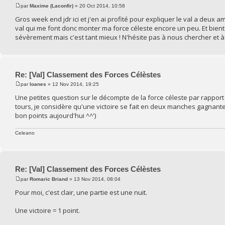
par
Maxime (Laconfir)
» 20 Oct 2014, 10:58
Gros week end jdr ici et j'en ai profité pour expliquer le val a deux a
val qui me font donc monter ma force céleste encore un peu. Et bientôt 
sévèrement mais c'est tant mieux ! N'hésite pas à nous chercher et à
Re: [Val] Classement des Forces Célèstes
par
Ioanes
» 12 Nov 2014, 19:25
Une petites question sur le décompte de la force céleste par rapport 
tours, je considère qu'une victoire se fait en deux manches gagnant
bon points aujourd'hui ^^')
Celeano
Re: [Val] Classement des Forces Célèstes
par
Romaric Briand
» 13 Nov 2014, 08:04
Pour moi, c'est clair, une partie est une nuit.
Une victoire = 1 point.