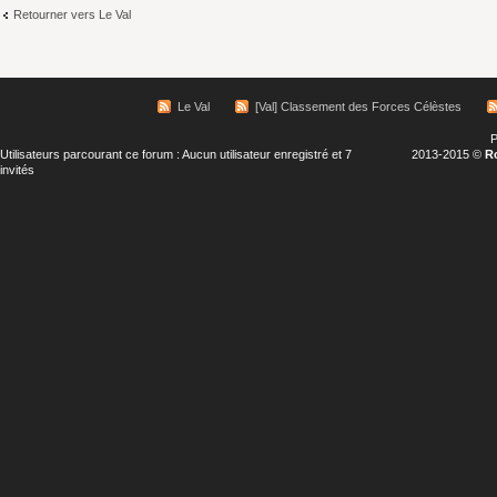
Retourner vers Le Val
Le Val
[Val] Classement des Forces Célèstes
P
Utilisateurs parcourant ce forum : Aucun utilisateur enregistré et 7
2013-2015 ©
R
invités