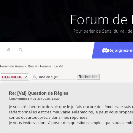
Forum de 
Pour parler de Sens, du Val, d
[Val]
Rejoignez-n
Forum de Romaric Briand
›
Forums
›
Le Val
Répondre
Re: [Val] Question de Règles
par
fabrice1
» 31 Juil 2025, 12:20
Je suis très heureux de voir que le je fais encore des émules. Je s
rédactionnelles est très mauvaise. Néanmoins, je peux vous proposer 
concis et surtout précis dans mes réponses.
Je vous inviterai donc à poser des questions simples que vous sembl