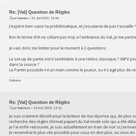
Re: [Val] Question de Règles
par
Ioanes
» 31 Juil 2025, 13:44
J'espère bien saisir ta problématique, et j'essaierai de pas t'assaillir 
Bon le terme d'IA ne collant pas trop a l'ambiance du Val, je me perm
Je vais donc me limiter pour le moment à 2 questions :
Le set-up de partie est-il semblable à une Helios classique ? 36PV 
dans la source ?
Le Pantin possède-t-il un main comme le joueur, ou il s'agit plus de r
Celeano
Re: [Val] Question de Règles
par
fabrice1
» 10 Aoû 2025, 13:31
Je suis vraiment désolé pour la lenteur de ma réponse qui, de plus vo
recherche des règles (format papier) du Val mode solo qui a été dé
Je l'ai enfin retrouvée, je suis actuellement en train de voir si j'arriv
Je reviendrai le plus vite possible pour vous en dire plus, ou vous en