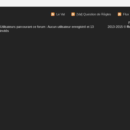
Le Val
[Val] Question de Règles
Flux
P
Utilisateurs parcourant ce forum : Aucun utilisateur enregistré et 13
2013-2015 ©
R
invités