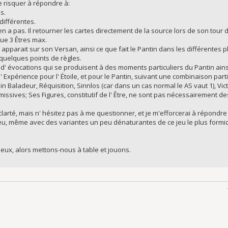
 risquer à répondre à:
s.
différentes.
'en a pas. Il retourner les cartes directement de la source lors de son tour d
ue 3 Êtres max.
i apparait sur son Versan, ainsi ce que fait le Pantin dans les différentes 
 quelques points de règles.
' évocations qui se produisent à des moments particuliers du Pantin ainsi q
 Expérience pour l' Étoile, et pour le Pantin, suivant une combinaison part
n Baladeur, Réquisition, Sinnlos (car dans un cas normal le AS vaut 1), Victoi
missives; Ses Figures, constitutif de l' Être, ne sont pas nécessairement d
arté, mais n' hésitez pas à me questionner, et je m'efforcerai à répondre
eu, même avec des variantes un peu dénaturantes de ce jeu le plus formida
rieux, alors mettons-nous à table et jouons.