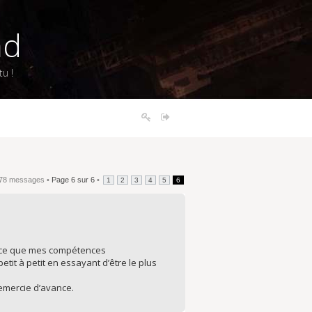
nd
u !
78 messages •
Page
6
sur
6
•
1
2
3
4
5
6
st-ce que mes compétences
it à petit en essayant d’être le plus
remercie d’avance.