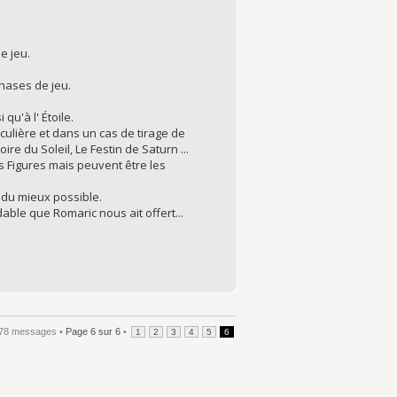
e jeu.
phases de jeu.
u'à l' Étoile.
iculière et dans un cas de tirage de
re du Soleil, Le Festin de Saturn ...
es Figures mais peuvent être les
 du mieux possible.
ble que Romaric nous ait offert...
78 messages •
Page
6
sur
6
•
1
2
3
4
5
6