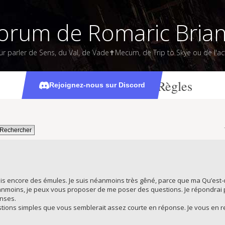
orum de Romaric Bria
ur parler de Sens, du Val, de Vade✝Mecum, de Trip to Skye ou de l'act
[Val] Question de Règles
Rejoignez-nous sur Discord
e fais encore des émules. Je suis néanmoins très gêné, parce que ma Qu’e
nmoins, je peux vous proposer de me poser des questions. Je répondrai pet
onses.
estions simples que vous semblerait assez courte en réponse. Je vous en 