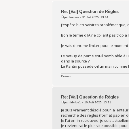
Re: [Val] Question de Règles
par
Ioanes
» 31 Juil 2025, 13:44
J'espère bien saisir ta problématique, et
Bon le terme d'IA ne collant pas trop a
Je vais donc me limiter pour le moment 
Le set-up de partie est-il semblable à
dans la source ?
Le Pantin possède-t-il un main comme le
Celeano
Re: [Val] Question de Règles
par
fabrice1
» 10 Aoû 2025, 13:31
Je suis vraiment désolé pour la lenteur
recherche des règles (format papier) 
Je l'ai enfin retrouvée, je suis actuelle
Je reviendrai le plus vite possible pou