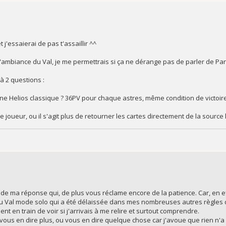
 j'essaierai de pas t'assaillir ^^
 l'ambiance du Val, je me permettrais si ça ne dérange pas de parler de Pan
à 2 questions :
 une Helios classique ? 36PV pour chaque astres, même condition de victo
 joueur, ou il s'agit plus de retourner les cartes directement de la source 
 de ma réponse qui, de plus vous réclame encore de la patience. Car, en ef
du Val mode solo qui a été délaissée dans mes nombreuses autres règles 
ment en train de voir si j'arrivais à me relire et surtout comprendre.
r vous en dire plus, ou vous en dire quelque chose car j'avoue que rien n'a 