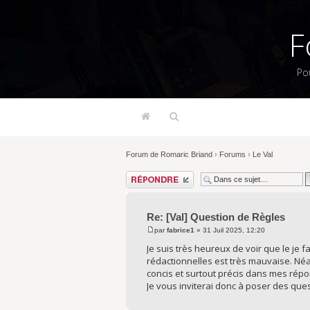
F
Po
Forum de Romaric Briand
›
Forums
›
Le Val
Répondre
Re: [Val] Question de Règles
par
fabrice1
» 31 Juil 2025, 12:20
Je suis très heureux de voir que le j
rédactionnelles est très mauvaise. Néa
concis et surtout précis dans mes rép
Je vous inviterai donc à poser des qu