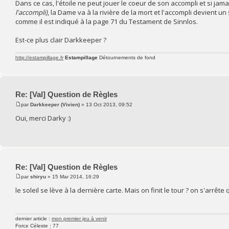
Dans ce cas, l'étoile ne peut jouer le coeur de son accompli et si jam
l'accompli)
, la Dame va à la rivière de la mort et l'accompli devient u
comme il est indiqué à la page 71 du Testament de Sinnlos.
Est-ce plus clair Darkkeeper ?
http://estampillage.fr
Estampillage
Détournements de fond
Re: [Val] Question de Règles
par
Darkkeeper (Vivien)
» 13 Oct 2013, 09:52
Oui, merci Darky :)
Re: [Val] Question de Règles
par
shiryu
» 15 Mar 2014, 16:29
le soleil se lève à la dernière carte. Mais on finit le tour ? on s'arrêt
dernier article :
mon premier jeu à venir
Force Céleste : 77