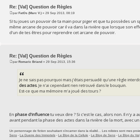
Re: [Val] Question de Règles
par
FatOs (Marc V.)
» 29 Sep 2013, 08:19
SI tu joues un pouvoir de ta main pour piger et que tu possèdes un sp
même arcane de pouvoir car il va dans la rivière que lorsque son effe
d'un de tes êtres pour reprendre cet arcane de pouvoir.
Re: [Val] Question de Règles
par
Romaric Briand
» 29 Sep 2013, 15:36
Je ne sais pas pourquoi mais j'étais persuadé qu'une règle interdis
des actes
. Je n'ai cependant rien retrouvé dans le bouquin.
Est-ce que ma mémoire m'a joué des tours ?
En
phase d'influence
tu veux dire ? Si c'est le cas, alors non. Il n'y
avant pendant la phase des actes dans la rivière de la mort, avec un
Un personnage de fiction souhaitant s'incarner dans la réalité... Les rolistes sont mes proie
Sens
-
La Guerre des Immortels
-
Le Blog de la Cellule
-
Le Blog de Sens
-
Le Blog du Val