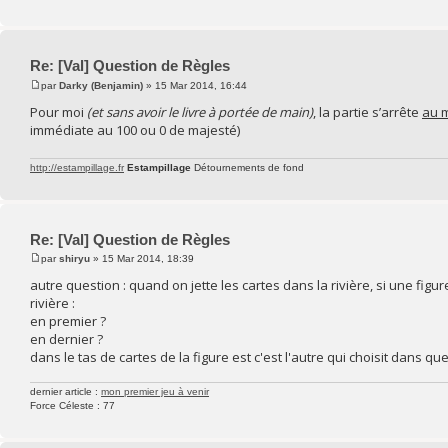
Re: [Val] Question de Règles
par
Darky (Benjamin)
» 15 Mar 2014, 16:44
Pour moi
(et sans avoir le livre à portée de main)
, la partie s’arrête
au m
immédiate au 100 ou 0 de majesté)
http://estampillage.fr
Estampillage
Détournements de fond
Re: [Val] Question de Règles
par
shiryu
» 15 Mar 2014, 18:39
autre question : quand on jette les cartes dans la rivière, si une figu
rivière :
en premier ?
en dernier ?
dans le tas de cartes de la figure est c'est l'autre qui choisit dans quel
dernier article :
mon premier jeu à venir
Force Céleste : 77