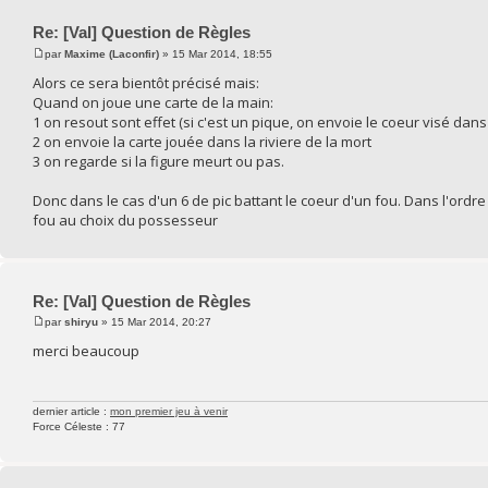
Re: [Val] Question de Règles
par
Maxime (Laconfir)
» 15 Mar 2014, 18:55
Alors ce sera bientôt précisé mais:
Quand on joue une carte de la main:
1 on resout sont effet (si c'est un pique, on envoie le coeur visé dans 
2 on envoie la carte jouée dans la riviere de la mort
3 on regarde si la figure meurt ou pas.
Donc dans le cas d'un 6 de pic battant le coeur d'un fou. Dans l'ordre de 
fou au choix du possesseur
Re: [Val] Question de Règles
par
shiryu
» 15 Mar 2014, 20:27
merci beaucoup
dernier article :
mon premier jeu à venir
Force Céleste : 77