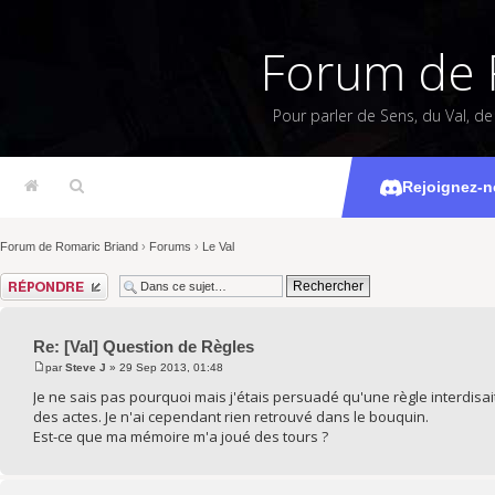
Forum de 
Pour parler de Sens, du Val, d
[Val]
Rejoignez-n
Forum de Romaric Briand
›
Forums
›
Le Val
Répondre
Re: [Val] Question de Règles
par
Steve J
» 29 Sep 2013, 01:48
Je ne sais pas pourquoi mais j'étais persuadé qu'une règle interdisait
des actes. Je n'ai cependant rien retrouvé dans le bouquin.
Est-ce que ma mémoire m'a joué des tours ?