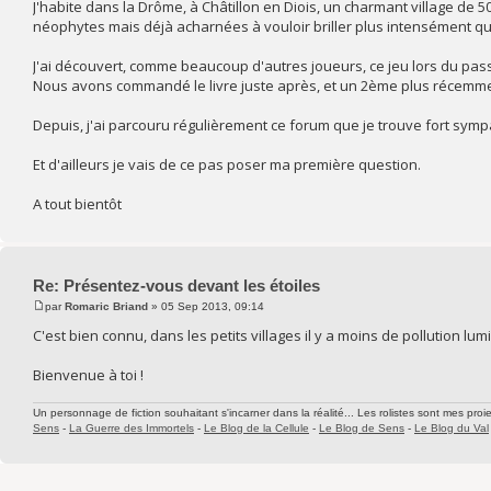
J'habite dans la Drôme, à Châtillon en Diois, un charmant village de
néophytes mais déjà acharnées à vouloir briller plus intensément que 
J'ai découvert, comme beaucoup d'autres joueurs, ce jeu lors du pass
Nous avons commandé le livre juste après, et un 2ème plus récemment 
Depuis, j'ai parcouru régulièrement ce forum que je trouve fort symp
Et d'ailleurs je vais de ce pas poser ma première question.
A tout bientôt
Re: Présentez-vous devant les étoiles
par
Romaric Briand
» 05 Sep 2013, 09:14
C'est bien connu, dans les petits villages il y a moins de pollution lumi
Bienvenue à toi !
Un personnage de fiction souhaitant s'incarner dans la réalité... Les rolistes sont mes proie
Sens
-
La Guerre des Immortels
-
Le Blog de la Cellule
-
Le Blog de Sens
-
Le Blog du Val