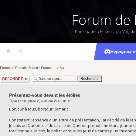
Forum de 
Pour parler de Sens, du Val, d
Présentez
Rejoignez-n
Forum de Romaric Briand
›
Forums
›
Le Val
Répondre
Présentez-vous devant les étoiles
par
FatOs (Marc V.)
» 31 Juil 2013, 01:10
Bonjour à tous, bonjour Romaric,
Constatant l'absence d'un antre de présentation, j'ai décidé de le lan
Je suis un Québecois de la ville de Québec prénommé Marc, joueur de 
traditionnels, le crib, le poker et tous les jeux de cartes plus "m'ono