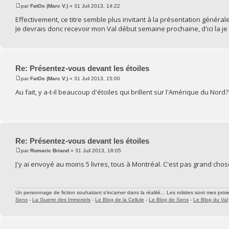
par
FatOs (Marc V.)
» 31 Juil 2013, 14:22
Effectivement, ce titre semble plus invitant à la présentation générale
Je devrais donc recevoir mon Val début semaine prochaine, d'ici la j
Re: Présentez-vous devant les étoiles
par
FatOs (Marc V.)
» 31 Juil 2013, 15:00
Au fait, y a-t-il beaucoup d'étoiles qui brillent sur l'Amérique du Nord?
Re: Présentez-vous devant les étoiles
par
Romaric Briand
» 31 Juil 2013, 18:05
J'y ai envoyé au moins 5 livres, tous à Montréal. C'est pas grand cho
Un personnage de fiction souhaitant s'incarner dans la réalité... Les rolistes sont mes proie
Sens
-
La Guerre des Immortels
-
Le Blog de la Cellule
-
Le Blog de Sens
-
Le Blog du Val