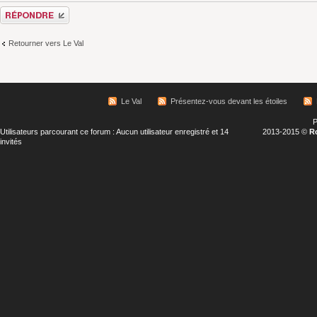
Répondre
Retourner vers Le Val
Le Val
Présentez-vous devant les étoiles
P
Utilisateurs parcourant ce forum : Aucun utilisateur enregistré et 14
2013-2015 ©
R
invités