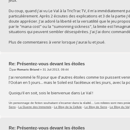
jeux.
Du coup, quand j'ai vu Le Val à la TricTrac TV, il m'a immédiatement p
particulièrement. Après 2 écoutes des explications et 3 de la partie j
doute apprécier. J'ai adoré la liberté et la versatilité que le jeu pro
par le "mana cost" ou la "sumonning sickness", la limite est l'imaginati
situations qui peuvent sembler désespérées. J'ai J'ai donc commandé
Plus de commentaires à venir lorsque j'aurai lu et joué.
Re: Présentez-vous devant les étoiles
par
Romaric Briand
» 31 Juil 2013, 09:44
J'ai renommé le fil pour que d'autres étoiles comme toi puissent venir 
l'Océan en 5 jours... mais le Soleil est facétieux et les jours, avec la
Quoiqu'il en soit, sois le bienvenue dans Le Val !
Un personnage de fiction souhaitant s'incarner dans la réalité... Les rolistes sont mes proie
Sens
-
La Guerre des Immortels
-
Le Blog de la Cellule
-
Le Blog de Sens
-
Le Blog du Val
Re: Présentez-vous devant les étoiles