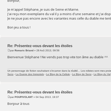
Bonjour,
Je m'appel Stéphane, je suis de Seine et Marne.
J'ai reçu mon exemplaire du val il y a moins d'une semaine et j'ai dis
Je ne joue pas encore avec les variantes mais celle du diable me tent
Bon jeu a tous !
Re: Présentez-vous devant les étoiles
par
Romaric Briand
» 28 Aoû 2013, 09:56
Bienvenue Stéphane ! Ne vends pas trop vite ton âme au diable ^^
Un personnage de fiction souhaitant s'incarner dans la réalité... Les rolistes sont mes proie
Sens
-
La Guerre des Immortels
-
Le Blog de la Cellule
-
Le Blog de Sens
-
Le Blog du Val
Re: Présentez-vous devant les étoiles
par
POUPIVOLANT
» 04 Sep 2013, 19:37
Bonjour à tous