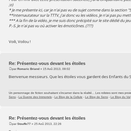
;o)
* Je me présente ici, car je n'ai pas vu de sujet comme dans la section "
**Internautateur sur la TTTV, j'ai donc vu les vidéos. Je n'ai pas pu m
*** A la fin de la vidéo, je me suis donc précipité sur le site dédié du j
P.-S. Je n'ai pas vu où activer les émoticônes. (???)
Voili, Voilou !
Re: Présentez-vous devant les étoiles
par
Romaric Briand
» 15 Aoû 2013, 09:02
Bienvenue messieurs. Que les étoiles vous gardent des Enfants du So
Un personnage de fiction souhaitant s'incarner dans la réalité... Les rolistes sont mes proie
Sens
-
La Guerre des Immortels
-
Le Blog de la Cellule
-
Le Blog de Sens
-
Le Blog du Val
Re: Présentez-vous devant les étoiles
par
Stouffe77
» 25 Aoû 2013, 22:26