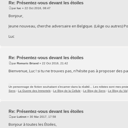
Re: Présentez-vous devant les étoiles
par
luc
» 22 Oct 2016, 08:47
Bonjour,
Jeune nouveau, cherche adversaire en Belgique. (Liège ou autres) Pour
Luc
Re: Présentez-vous devant les étoiles
par
Romaric Briand
» 22 Oct 2016, 21:42
Bienvenue, Luc ! si tu ne trouves pas, n'hésite pas à proposer des part
Un personnage de fiction souhaitant s'incarner dans la réalité... Les rolistes sont mes proie
Sens
-
La Guerre des Immortels
-
Le Blog de la Cellule
-
Le Blog de Sens
-
Le Blog du Val
Re: Présentez-vous devant les étoiles
par
Lutinot
» 30 Mar 2017, 17:58
Bonjour à toutes les Étoiles,