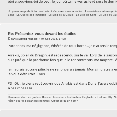
étoile, souviens-toi de ceci : le jour où tu me verras levé sera le derni
Un personnage de fiction souhaitant s'incarner dans la réalité... Les rolistes sont mes proie
Sens
-
La Guerre des Immortels
-
Le Blog de la Cellule
-
Le Blog de Sens
-
Le Blog du Val
Re: Présentez-vous devant les étoiles
par
Newtwo(François)
» 04 Sep 2016, 17:28
Pardonnez ma négligence, éthérés de tous bords... Je n'ai pris le 
Arrakis, Soleil du Dragon, est redescendu sur le val. Lors de la saiso
suis juré que la prochaine fois que je le rencontrerais, ma majesté l'é
Je n'aurais aucune pitié. Je ne renoncerais jamais. Mon simulacre a en
je vous détruirais. Tous.
PS : Ok... je viens redécouvrir que Arrakis est dans Dune. J'avais oubl
à ces choses là.
Cauannos chez les gaulois; Daemon Kaimetsu à las Noches; Cagliostro à Gotham City; Newtw
Néron pour la plupart des hommes. Qu'est-ce qu'un nom?