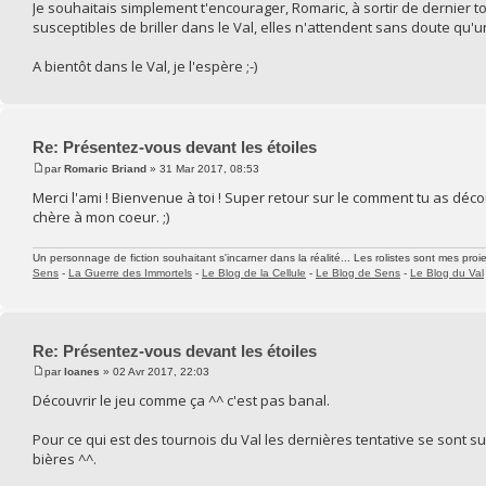
Je souhaitais simplement t'encourager, Romaric, à sortir de dernier to
susceptibles de briller dans le Val, elles n'attendent sans doute qu'un 
A bientôt dans le Val, je l'espère ;-)
Re: Présentez-vous devant les étoiles
par
Romaric Briand
» 31 Mar 2017, 08:53
Merci l'ami ! Bienvenue à toi ! Super retour sur le comment tu as décou
chère à mon coeur. ;)
Un personnage de fiction souhaitant s'incarner dans la réalité... Les rolistes sont mes proie
Sens
-
La Guerre des Immortels
-
Le Blog de la Cellule
-
Le Blog de Sens
-
Le Blog du Val
Re: Présentez-vous devant les étoiles
par
Ioanes
» 02 Avr 2017, 22:03
Découvrir le jeu comme ça ^^ c'est pas banal.
Pour ce qui est des tournois du Val les dernières tentative se sont su
bières ^^.