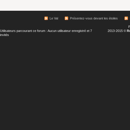
Le Val
Présentez-vous devant les étoiles
P
Utilisateurs parcourant ce forum : Aucun utilisateur enregistré et 7
2013-2015 ©
R
invités