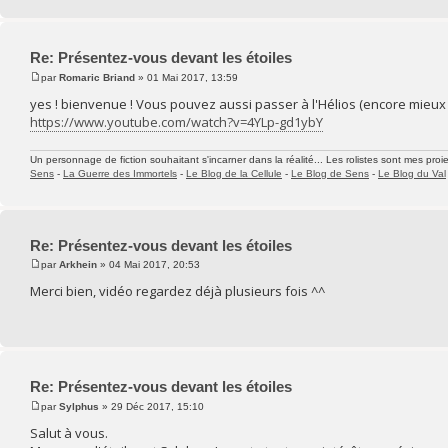
Re: Présentez-vous devant les étoiles
par
Romaric Briand
» 01 Mai 2017, 13:59
yes ! bienvenue ! Vous pouvez aussi passer à l'Hélios (encore mieux
https://www.youtube.com/watch?v=4YLp-gd1ybY
Un personnage de fiction souhaitant s'incarner dans la réalité... Les rolistes sont mes proie
Sens
-
La Guerre des Immortels
-
Le Blog de la Cellule
-
Le Blog de Sens
-
Le Blog du Val
Re: Présentez-vous devant les étoiles
par
Arkhein
» 04 Mai 2017, 20:53
Merci bien, vidéo regardez déjà plusieurs fois ^^
Re: Présentez-vous devant les étoiles
par
Sylphus
» 29 Déc 2017, 15:10
Salut à vous.