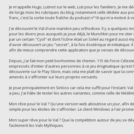
Je m'appelle Hugo, Lutinot sur le web, Luti pour les familiers. Je me d
de longs mois les rubriques du blog, notamment celle dédiée aux podva
franc, c'est la sortie toute fraîche du podcast n°16 qui m'a motivé à v
J'ai découvert le Val d'une manière peu orthodoxe. Il y a quelques m
pour les divers jeux auxquels je joue déjà, le Munchkin pour ne citer 
par un certain "Cyol" et dont l'icône était un Soleil au regard aussi m
d'avoir découvert un jeu "secret", à la fois ésotérique et initiatique.
afin de mieux comprendre cette application que je venais de découvr
Depuis, j'ai fait mon petit bonhomme de chemin. 115 de Force Céleste
empressés d'initier d'autres personnes à ce jeu énigmatique qu'est 
découverte sur le Play Store, mais cela me plaît de savoir que la 
amenés à s'affronter sur leurs propres versants.
Je joue principalement en Sinloss car cela me suffit pour l'instant. Val
a peu. J'ai hâte de tester les autres variantes, comme celle de Nédém
Mon rêve pour le Val ? Qu'une version web aboutisse un jour, afin de d
simple pour les étoiles de s'affronter. Le client Windows a l'air prome
Mon super rêve pour le Val ? Que la compétition autour de jeu se dév
facilement les Vals Mythiques.