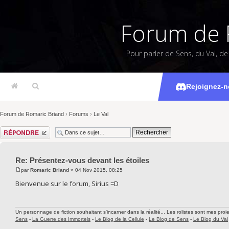
Forum de 
Pour parler de Sens, du Val, d
Présentez
Rejoignez-n
Forum de Romaric Briand
›
Forums
›
Le Val
Répondre
Re: Présentez-vous devant les étoiles
par
Romaric Briand
» 04 Nov 2015, 08:25
Bienvenue sur le forum, Sirius =D
Un personnage de fiction souhaitant s'incarner dans la réalité... Les rolistes sont mes proie
Sens
-
La Guerre des Immortels
-
Le Blog de la Cellule
-
Le Blog de Sens
-
Le Blog du Val