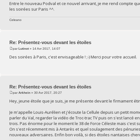
Entre le nouveau Podval et ce nouvel arrivant, je me rend compte qu
les soirées sur Paris ^^.
Celeano
Re: Présentez-vous devant les étoiles
par
Lutinot
» 14 Avr 2017, 14:07
Des soirées à Paris, c'est envisageable ! ;-) Merci pour votre accueil.
Re: Présentez-vous devant les étoiles
par
Arkhein
» 30 Avr 2017, 20:27
Hey, jeune étoile que je suis, je me présente devant le firmament éti
Je m'appelle Louis-Aurélien et j'écoute la Cellule depuis un petit 
parler du Val, regarder la vidéo de Troc-trac TV puis on s'est lancé e
trois. Pas énorme pour le moment le 38 de Force Céleste mais c'est s
On s'est récemment mis à Antarès et quel soulagement des pénuries 
nouveaux adversaires. Enfin bon voilà, si des étoiles nantaises cherc