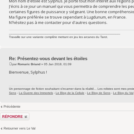
Mon nom d'étoile est Sylphus. Je porte tout mon intérêt aux régions
J'écris à ce jour un manuel qui vous permettra de comprendre les pe
certaines figures de puissance y siégeant. Une bonne compréhensio
Ma figure préférée se trouve cependant à Lugdunum, en France.
N'hésitez pas à me contacter pour d'autres questions.
______________________________________________________________
Travaille sur une variante complète mettant en jeu les arcanes du Tarot.
Re: Présentez-vous devant les étoiles
par
Romaric Briand
» 05 Jan 2018, 01:09
Bienvenue, Sylphus !
Un personnage de fiction souhaitant s'incarner dans la réalité... Les rolistes sont mes proie
Sens
-
La Guerre des Immortels
-
Le Blog de la Cellule
-
Le Blog de Sens
-
Le Blog du Val
Précédente
Répondre
Retourner vers Le Val