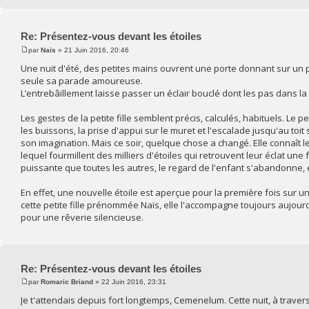
Re: Présentez-vous devant les étoiles
par
Naïs
» 21 Juin 2016, 20:46
Une nuit d'été, des petites mains ouvrent une porte donnant sur un p
seule sa parade amoureuse.
L’entrebâillement laisse passer un éclair bouclé dont les pas dans 
Les gestes de la petite fille semblent précis, calculés, habituels. Le p
les buissons, la prise d'appui sur le muret et l'escalade jusqu'au toit
son imagination. Mais ce soir, quelque chose a changé. Elle connaît l
lequel fourmillent des milliers d'étoiles qui retrouvent leur éclat une 
puissante que toutes les autres, le regard de l'enfant s'abandonne, 
En effet, une nouvelle étoile est aperçue pour la première fois sur u
cette petite fille prénommée Naïs, elle l'accompagne toujours aujourd
pour une rêverie silencieuse.
Re: Présentez-vous devant les étoiles
par
Romaric Briand
» 22 Juin 2016, 23:31
Je t'attendais depuis fort longtemps, Cemenelum. Cette nuit, à trave