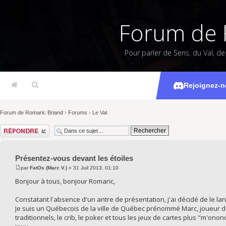
Forum de 
Pour parler de Sens, du Val, d
Présentez
Rejoignez-n
Forum de Romaric Briand
›
Forums
›
Le Val
Répondre
Présentez-vous devant les étoiles
par
FatOs (Marc V.)
» 31 Juil 2013, 01:10
Bonjour à tous, bonjour Romaric,
Constatant l'absence d'un antre de présentation, j'ai décidé de le lan
Je suis un Québecois de la ville de Québec prénommé Marc, joueur de 
traditionnels, le crib, le poker et tous les jeux de cartes plus "m'ono