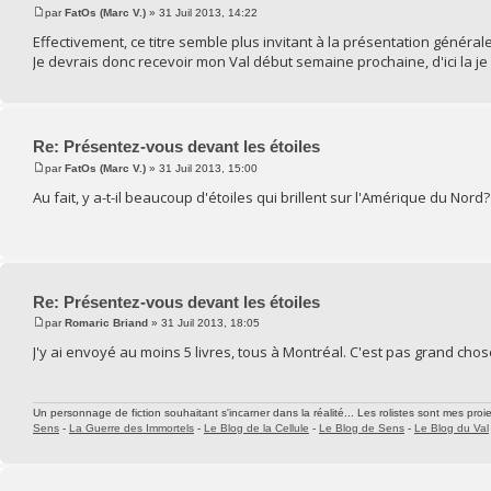
par
FatOs (Marc V.)
» 31 Juil 2013, 14:22
Effectivement, ce titre semble plus invitant à la présentation générale
Je devrais donc recevoir mon Val début semaine prochaine, d'ici la j
Re: Présentez-vous devant les étoiles
par
FatOs (Marc V.)
» 31 Juil 2013, 15:00
Au fait, y a-t-il beaucoup d'étoiles qui brillent sur l'Amérique du Nord?
Re: Présentez-vous devant les étoiles
par
Romaric Briand
» 31 Juil 2013, 18:05
J'y ai envoyé au moins 5 livres, tous à Montréal. C'est pas grand cho
Un personnage de fiction souhaitant s'incarner dans la réalité... Les rolistes sont mes proie
Sens
-
La Guerre des Immortels
-
Le Blog de la Cellule
-
Le Blog de Sens
-
Le Blog du Val