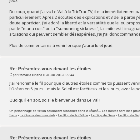
jeux.
Du coup, quand j'ai vu Le Val à la TricTrac TV, il m'a immédiatement p
particulièrement. Après 2 écoutes des explications et 3 de la partie j
doute apprécier. J'ai adoré la liberté et la versatilité que le jeu pro
par le "mana cost" ou la "sumonning sickness", la limite est l'imaginati
situations qui peuvent sembler désespérées. J'ai J'ai donc commandé
Plus de commentaires à venir lorsque j'aurai lu et joué.
Re: Présentez-vous devant les étoiles
par
Romaric Briand
» 31 Juil 2013, 09:44
J'ai renommé le fil pour que d'autres étoiles comme toi puissent venir 
l'Océan en 5 jours... mais le Soleil est facétieux et les jours, avec la
Quoiqu'il en soit, sois le bienvenue dans Le Val !
Un personnage de fiction souhaitant s'incarner dans la réalité... Les rolistes sont mes proie
Sens
-
La Guerre des Immortels
-
Le Blog de la Cellule
-
Le Blog de Sens
-
Le Blog du Val
Re: Présentez-vous devant les étoiles