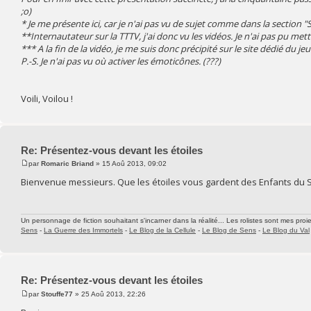
;o)
* Je me présente ici, car je n'ai pas vu de sujet comme dans la section "
**Internautateur sur la TTTV, j'ai donc vu les vidéos. Je n'ai pas pu m
*** A la fin de la vidéo, je me suis donc précipité sur le site dédié du j
P.-S. Je n'ai pas vu où activer les émoticônes. (???)
Voili, Voilou !
Re: Présentez-vous devant les étoiles
par
Romaric Briand
» 15 Aoû 2013, 09:02
Bienvenue messieurs. Que les étoiles vous gardent des Enfants du So
Un personnage de fiction souhaitant s'incarner dans la réalité... Les rolistes sont mes proie
Sens
-
La Guerre des Immortels
-
Le Blog de la Cellule
-
Le Blog de Sens
-
Le Blog du Val
Re: Présentez-vous devant les étoiles
par
Stouffe77
» 25 Aoû 2013, 22:26