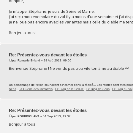
Bonjour,
Je m'appel Stéphane, je suis de Seine et Marne.
J'ai reçu mon exemplaire du val il y a moins d'une semaine et j'ai dis
Je ne joue pas encore avec les variantes mais celle du diable me tent
Bon jeu a tous !
Re: Présentez-vous devant les étoiles
par
Romaric Briand
» 28 Aoû 2013, 09:56
Bienvenue Stéphane ! Ne vends pas trop vite ton âme au diable ^^
Un personnage de fiction souhaitant s'incarner dans la réalité... Les rolistes sont mes proie
Sens
-
La Guerre des Immortels
-
Le Blog de la Cellule
-
Le Blog de Sens
-
Le Blog du Val
Re: Présentez-vous devant les étoiles
par
POUPIVOLANT
» 04 Sep 2013, 19:37
Bonjour à tous