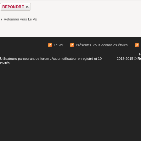
Répondre
Retourner vers Le Val
Le Val
Présentez-vous devant les étoiles
P
Utilisateurs parcourant ce forum : Aucun utilisateur enregistré et 10
2013-2015 ©
R
invités