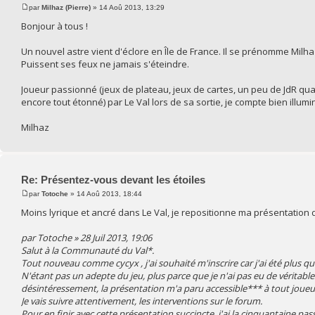
par
Milhaz (Pierre)
» 14 Aoû 2013, 13:29
Bonjour à tous !
Un nouvel astre vient d'éclore en Île de France. Il se prénomme Milhaz
Puissent ses feux ne jamais s'éteindre.
Joueur passionné (jeux de plateau, jeux de cartes, un peu de JdR quan
encore tout étonné) par Le Val lors de sa sortie, je compte bien illumi
Milhaz
Re: Présentez-vous devant les étoiles
par
Totoche
» 14 Aoû 2013, 18:44
Moins lyrique et ancré dans Le Val, je repositionne ma présentation 
par Totoche » 28 Juil 2013, 19:06
Salut à la Communauté du Val*.
Tout nouveau comme cycyx , j'ai souhaité m'inscrire car j'ai été plus qu
N'étant pas un adepte du jeu, plus parce que je n'ai pas eu de véritable
désintéressement, la présentation m'a paru accessible*** à tout joueur
Je vais suivre attentivement, les interventions sur le forum.
Pour en finir avec cette présentation succincte, j'ai la cinquantaine pas