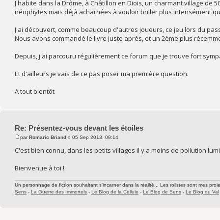
J'habite dans la Drôme, à Châtillon en Diois, un charmant village de
néophytes mais déjà acharnées à vouloir briller plus intensément que 
J'ai découvert, comme beaucoup d'autres joueurs, ce jeu lors du pass
Nous avons commandé le livre juste après, et un 2ème plus récemment 
Depuis, j'ai parcouru régulièrement ce forum que je trouve fort symp
Et d'ailleurs je vais de ce pas poser ma première question.
A tout bientôt
Re: Présentez-vous devant les étoiles
par
Romaric Briand
» 05 Sep 2013, 09:14
C'est bien connu, dans les petits villages il y a moins de pollution lumi
Bienvenue à toi !
Un personnage de fiction souhaitant s'incarner dans la réalité... Les rolistes sont mes proie
Sens
-
La Guerre des Immortels
-
Le Blog de la Cellule
-
Le Blog de Sens
-
Le Blog du Val