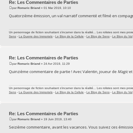
Re: Les Commentaires de Parties
par
Romaric Briand
» 01 Mar 2019, 10:10
Quatorzième émission, un val narratif commenté et filmé en compagni
Un personnage de fiction souhaitant s'incarner dans la réalité... Les rolistes sont mes proie
Sens
-
La Guerre des Immortels
-
Le Blog de la Cellule
-
Le Blog de Sens
-
Le Blog du Val
Re: Les Commentaires de Parties
par
Romaric Briand
» 24 Avr 2019, 11:29
Quinzième commentaire de partie ! Avec Valentin, joueur de
Magic
et
Un personnage de fiction souhaitant s'incarner dans la réalité... Les rolistes sont mes proie
Sens
-
La Guerre des Immortels
-
Le Blog de la Cellule
-
Le Blog de Sens
-
Le Blog du Val
Re: Les Commentaires de Parties
par
Romaric Briand
» 19 Juin 2019, 13:40
Seizième commentaire, avant les vacances. Vous suivez ces émission