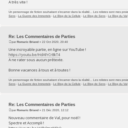
A très vite !
Un personnage de fiction souhaitant s'incarner dans la réalité... Les rolistes sont mes proie
Sens
-
La Guerre des Immortels
-
Le Blog de la Cellule
-
Le Blog de Sens
-
Le Blog du Val
Re: Les Commentaires de Parties
par
Romaric Briand
» 22 Oct 2020, 20:40
Une incroyable partie, en ligne sur YouTube !
https://youtu.be/HdAFrCr8kT4
A ne rater sous aucun prétexte.
Bonne vacances à tous et à toutes !
Un personnage de fiction souhaitant s'incarner dans la réalité... Les rolistes sont mes proie
Sens
-
La Guerre des Immortels
-
Le Blog de la Cellule
-
Le Blog de Sens
-
Le Blog du Val
Re: Les Commentaires de Parties
par
Romaric Briand
» 21 Déc 2020, 12:12
Nouveau commentaire de Val, pour noël !
Spectre et Accompli !
https://youtu.be/cVJb0mqM0xk