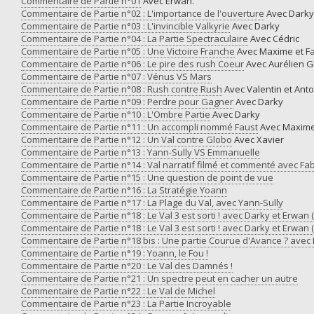
Commentaire de Partie n°01
Avec Erwan.
Commentaire de Partie n°02 : L'importance de l'ouverture
Avec Darky
Commentaire de Partie n°03 : L'invincible Valkyrie
Avec Darky
Commentaire de Partie n°04 : La Partie Spectraculaire
Avec Cédric
Commentaire de Partie n°05 : Une Victoire Franche
Avec Maxime et F
Commentaire de Partie n°06 : Le pire des rush Coeur
Avec Aurélien 
Commentaire de Partie n°07 : Vénus VS Mars
Commentaire de Partie n°08 : Rush contre Rush
Avec Valentin et Ant
Commentaire de Partie n°09 : Perdre pour Gagner
Avec Darky
Commentaire de Partie n°10 : L'Ombre Partie
Avec Darky
Commentaire de Partie n°11 : Un accompli nommé Faust
Avec Maxim
Commentaire de Partie n°12 : Un Val contre Globo
Avec Xavier
Commentaire de Partie n°13 : Yann-Sully VS Emmanuelle
Commentaire de Partie n°14 : Val narratif filmé et commenté avec Fa
Commentaire de Partie n°15 : Une question de point de vue
Commentaire de Partie n°16 : La Stratégie Yoann
Commentaire de Partie n°17 : La Plage du Val, avec Yann-Sully
Commentaire de Partie n°18 : Le Val 3 est sorti ! avec Darky et Erwan (
Commentaire de Partie n°18 : Le Val 3 est sorti ! avec Darky et Erwan (
Commentaire de Partie n°18 bis : Une partie Courue d'Avance ? avec
Commentaire de Partie n°19 : Yoann, le Fou !
Commentaire de Partie n°20 : Le Val des Damnés !
Commentaire de Partie n°21 : Un spectre peut en cacher un autre
Commentaire de Partie n°22 : Le Val de Michel
Commentaire de Partie n°23 : La Partie Incroyable