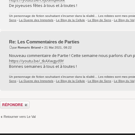
De joyeuses fêtes à tous et à toutes !
Un personnage de fiction souhaitant s'incarner dans la réalité... Les rolistes sont mes proie
Sens
-
La Guerre des Immortels
-
Le Blog de la Cellule
-
Le Blog de Sens
-
Le Blog du Val
Re: Les Commentaires de Parties
par
Romaric Briand
» 21 Mai 2021, 08:22
Nouveau commentaire de Partie ! Cette semaine nous parlons d'un pa
https://youtu.be/_tkAXwgyd9Y
Bonnes semaines à tous et à toutes !
Un personnage de fiction souhaitant s'incarner dans la réalité... Les rolistes sont mes proie
Sens
-
La Guerre des Immortels
-
Le Blog de la Cellule
-
Le Blog de Sens
-
Le Blog du Val
Répondre
Retourner vers Le Val