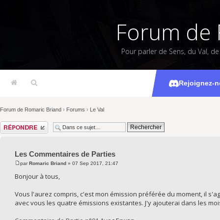
Forum de 
Pour parler de Sens, du Val, d
Les Com
Rejoignez-n
Forum de Romaric Briand
›
Forums
›
Le Val
Répondre
Les Commentaires de Parties
par
Romaric Briand
» 07 Sep 2017, 21:47
Bonjour à tous,
Vous l'aurez compris, c'est mon émission préférée du moment, il s'ag
avec vous les quatre émissions existantes. J'y ajouterai dans les moi