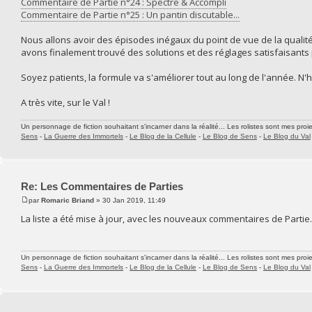
Commentaire de Partie n°24 : Spectre & Accompli
Commentaire de Partie n°25 : Un pantin discutable...
Nous allons avoir des épisodes inégaux du point de vue de la qualité
avons finalement trouvé des solutions et des réglages satisfaisants 
Soyez patients, la formule va s'améliorer tout au long de l'année. N'h
A très vite, sur le Val !
Un personnage de fiction souhaitant s'incarner dans la réalité... Les rolistes sont mes proie
Sens
-
La Guerre des Immortels
-
Le Blog de la Cellule
-
Le Blog de Sens
-
Le Blog du Val
Re: Les Commentaires de Parties
par
Romaric Briand
» 30 Jan 2019, 11:49
La liste a été mise à jour, avec les nouveaux commentaires de Partie.
Un personnage de fiction souhaitant s'incarner dans la réalité... Les rolistes sont mes proie
Sens
-
La Guerre des Immortels
-
Le Blog de la Cellule
-
Le Blog de Sens
-
Le Blog du Val