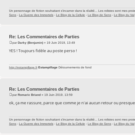
Un personnage de fiction souhaitant s'incarner dans la réalité... Les rolistes sont mes proie
Sens
-
La Guerre des Immortels
-
Le Blog de la Cellule
-
Le Blog de Sens
-
Le Blog du Val
Re: Les Commentaires de Parties
par
Darky (Benjamin)
» 19 Juin 2019, 13:49
YES ! Toujours fidèle au poste perso !
http://estampillage.fr
Estampillage
Détournements de fond
Re: Les Commentaires de Parties
par
Romaric Briand
» 19 Juin 2019, 13:59
ok, ça me rassure, parce que comme je n'ai aucun retour ou presqu
Un personnage de fiction souhaitant s'incarner dans la réalité... Les rolistes sont mes proie
Sens
-
La Guerre des Immortels
-
Le Blog de la Cellule
-
Le Blog de Sens
-
Le Blog du Val