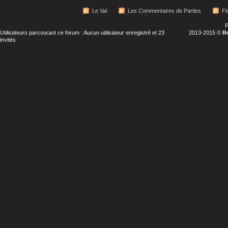
Le Val
Les Commentaires de Parties
Fl
P
Utilisateurs parcourant ce forum : Aucun utilisateur enregistré et 23
2013-2015 ©
R
invités