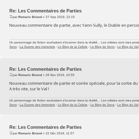
Re: Les Commentaires de Parties
par
Romaric Briand
» 27 Sep 2019, 22:15
Nouveau commentaire de partie, avec Yann-Sully, le Diable en person
Un personnage de fiction souhaitant s'incarner dans la réalité... Les rolistes sont mes proie
Sens
-
La Guerre des Immortels
-
Le Blog de la Cellule
-
Le Blog de Sens
-
Le Blog du Val
Re: Les Commentaires de Parties
par
Romaric Briand
» 26 Nov 2019, 10:55
Nouveau commentaire de partie et soirée spéciale, pour la sortie du V
A très vite, sur le Val !
Un personnage de fiction souhaitant s'incarner dans la réalité... Les rolistes sont mes proie
Sens
-
La Guerre des Immortels
-
Le Blog de la Cellule
-
Le Blog de Sens
-
Le Blog du Val
Re: Les Commentaires de Parties
par
Romaric Briand
» 22 Déc 2019, 11:57