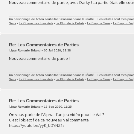
Nouveau commentaire de partie, avec Darky ! La partie était-elle cou
Un personnage de fiction souhaitant s'incarner dans la réalité... Les rolistes sont mes proie
Sens
-
La Guerre des Immortels
-
Le Blog de la Cellule
-
Le Blog de Sens
-
Le Blog du Val
Re: Les Commentaires de Parties
par
Romaric Briand
» 05 Juil 2020, 23:38
Nouveau commentaire de partie !
Un personnage de fiction souhaitant s'incarner dans la réalité... Les rolistes sont mes proie
Sens
-
La Guerre des Immortels
-
Le Blog de la Cellule
-
Le Blog de Sens
-
Le Blog du Val
Re: Les Commentaires de Parties
par
Romaric Briand
» 16 Sep 2020, 11:25
On vous parle de l'Alpha d'un jeu vidéo pour Le Val ?
C'est l'objectif de ce nouveau Val commenté !
https://youtu.be/yyK_bDYNZ1s