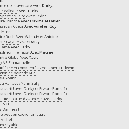
n.
nce de l'ouverture
Avec Darky.
le Valkyrie
Avec Darky
 Spectraculaire
Avec Cédric
oire Franche
Avec Maxime et Fabien
des rush Coeur
Avec Aurélien Guy
S Mars
tre Rush
Avec Valentin et Antoine
pour Gagner
Avec Darky
Partie
Avec Darky
mpli nommé Faust
Avec Maxime
ontre Globo
Avec Xavier
lly VS Emmanuelle
tif filmé et commenté avec Fabien Hildwein
tion de point de vue
égie Yoann
du Val, avec Yann-Sully
t sorti ! avec Darky et Erwan (Partie 1)
t sorti ! avec Darky et Erwan (Partie 2)
partie Courue d'Avance ? avec Darky
 Fou !
es Damnés !
re peut en cacher un autre
 Michel
 Incroyable