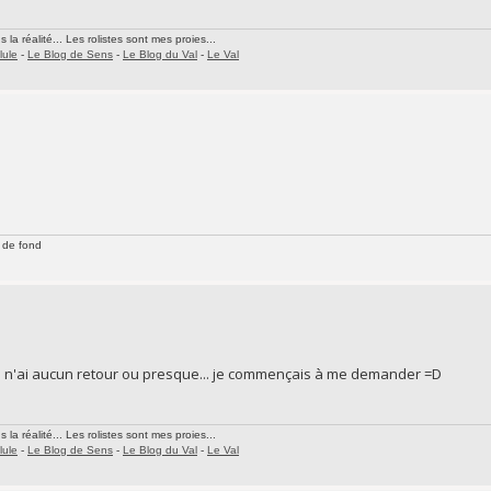
la réalité... Les rolistes sont mes proies...
lule
-
Le Blog de Sens
-
Le Blog du Val
-
Le Val
 de fond
e n'ai aucun retour ou presque... je commençais à me demander =D
la réalité... Les rolistes sont mes proies...
lule
-
Le Blog de Sens
-
Le Blog du Val
-
Le Val