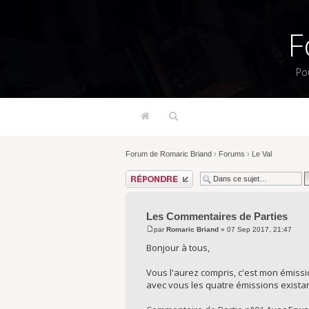
F
Po
Forum de Romaric Briand
›
Forums
›
Le Val
Répondre
Les Commentaires de Parties
par
Romaric Briand
» 07 Sep 2017, 21:47
Bonjour à tous,
Vous l'aurez compris, c'est mon émissi
avec vous les quatre émissions existant