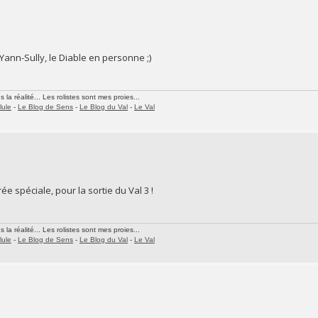
ann-Sully, le Diable en personne ;)
la réalité... Les rolistes sont mes proies...
lule
-
Le Blog de Sens
-
Le Blog du Val
-
Le Val
 spéciale, pour la sortie du Val 3 !
la réalité... Les rolistes sont mes proies...
lule
-
Le Blog de Sens
-
Le Blog du Val
-
Le Val