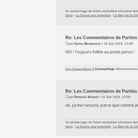
Un personnage de fiction souhaitant s'incarner dans 
Sens
-
La Guerre des Immortels
-
Le Blog de la Cel
Re: Les Commentaires de Parties
par
Darky (Benjamin)
» 19 Juin 2019, 13:49
YES ! Toujours fidèle au poste perso !
http://estampillage.fr
Estampillage
Détournements
Re: Les Commentaires de Parties
par
Romaric Briand
» 19 Juin 2019, 13:59
ok, ça me rassure, parce que comme j
Un personnage de fiction souhaitant s'incarner dans 
Sens
-
La Guerre des Immortels
-
Le Blog de la Cel