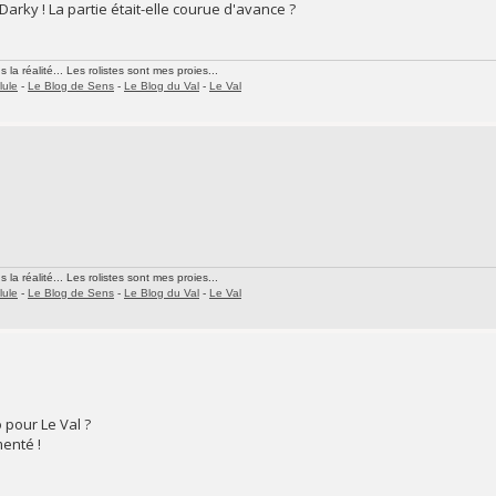
rky ! La partie était-elle courue d'avance ?
la réalité... Les rolistes sont mes proies...
lule
-
Le Blog de Sens
-
Le Blog du Val
-
Le Val
la réalité... Les rolistes sont mes proies...
lule
-
Le Blog de Sens
-
Le Blog du Val
-
Le Val
 pour Le Val ?
menté !