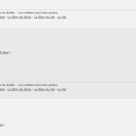
la réalité... Les rolistes sont mes proies...
lule
-
Le Blog de Sens
-
Le Blog du Val
-
Le Val
Tube !
la réalité... Les rolistes sont mes proies...
lule
-
Le Blog de Sens
-
Le Blog du Val
-
Le Val
l !