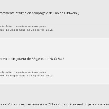
 commenté et filmé en compagnie de Fabien Hildwein ;)
la réalité... Les rolistes sont mes proies...
lule
-
Le Blog de Sens
-
Le Blog du Val
-
Le Val
c Valentin, joueur de
Magic
et de
Yu-Gi-Ho !
la réalité... Les rolistes sont mes proies...
lule
-
Le Blog de Sens
-
Le Blog du Val
-
Le Val
ces. Vous suivez ces émissions ? Elles vous intéressent ou je les poste