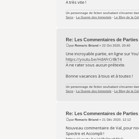
A très vite !
Un personnage de fiction souhaitant s'incarner dans 
Sens
-
La Guerre des Immortels
-
Le Blog de la Cel
Re: Les Commentaires de Parties
par
Romaric Briand
» 22 Oct 2020, 20:40
Une incroyable partie, en ligne sur You
https://youtu.be/HdAFrCr8kT4
A ne rater sous aucun prétexte.
Bonne vacances à tous et à toutes !
Un personnage de fiction souhaitant s'incarner dans 
Sens
-
La Guerre des Immortels
-
Le Blog de la Cel
Re: Les Commentaires de Parties
par
Romaric Briand
» 21 Déc 2020, 12:12
Nouveau commentaire de Val, pour noë
Spectre et Accompli !
https://youtu.be/cVJb0mqM0xk