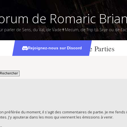
orum de Romaric Bria
ur parler de Sens, du Val, de Vade✝Mecum, de Trip to Skye ou de l'act
Les Commentaires de Parties
Rejoignez-nous sur Discord
on préférée du moment, il s'agit des commentaires de partie. Je me fends i
es. J'y ajouterai dans les mois qui viennent les émissions à venir.