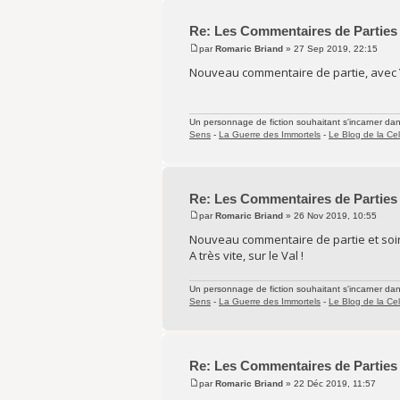
Re: Les Commentaires de Parties
par
Romaric Briand
» 27 Sep 2019, 22:15
Nouveau commentaire de partie, avec Y
Un personnage de fiction souhaitant s'incarner dans 
Sens
-
La Guerre des Immortels
-
Le Blog de la Cel
Re: Les Commentaires de Parties
par
Romaric Briand
» 26 Nov 2019, 10:55
Nouveau commentaire de partie et soirée
A très vite, sur le Val !
Un personnage de fiction souhaitant s'incarner dans 
Sens
-
La Guerre des Immortels
-
Le Blog de la Cel
Re: Les Commentaires de Parties
par
Romaric Briand
» 22 Déc 2019, 11:57