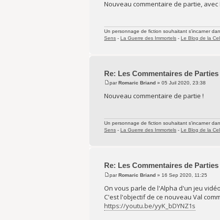
Nouveau commentaire de partie, avec Da
Un personnage de fiction souhaitant s'incarner dans 
Sens
-
La Guerre des Immortels
-
Le Blog de la Cel
Re: Les Commentaires de Parties
par
Romaric Briand
» 05 Juil 2020, 23:38
Nouveau commentaire de partie !
Un personnage de fiction souhaitant s'incarner dans 
Sens
-
La Guerre des Immortels
-
Le Blog de la Cel
Re: Les Commentaires de Parties
par
Romaric Briand
» 16 Sep 2020, 11:25
On vous parle de l'Alpha d'un jeu vidéo
C'est l'objectif de ce nouveau Val com
https://youtu.be/yyK_bDYNZ1s