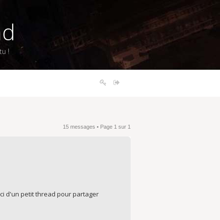
nd
u !
15 messages • Page
1
sur
1
ci d'un petit thread pour partager