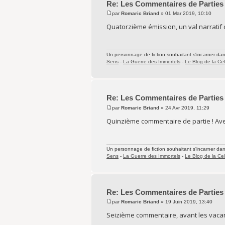
Re: Les Commentaires de Parties
par
Romaric Briand
» 01 Mar 2019, 10:10
Quatorzième émission, un val narratif
Un personnage de fiction souhaitant s'incarner dans 
Sens
-
La Guerre des Immortels
-
Le Blog de la Cel
Re: Les Commentaires de Parties
par
Romaric Briand
» 24 Avr 2019, 11:29
Quinzième commentaire de partie ! Ave
Un personnage de fiction souhaitant s'incarner dans 
Sens
-
La Guerre des Immortels
-
Le Blog de la Cel
Re: Les Commentaires de Parties
par
Romaric Briand
» 19 Juin 2019, 13:40
Seizième commentaire, avant les vacan