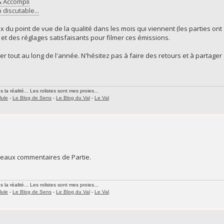
& Accompli
discutable...
 du point de vue de la qualité dans les mois qui viennent (les parties ont
et des réglages satisfaisants pour filmer ces émissions.
er tout au long de l'année. N'hésitez pas à faire des retours et à partager
la réalité... Les rolistes sont mes proies...
lule
-
Le Blog de Sens
-
Le Blog du Val
-
Le Val
ouveaux commentaires de Partie.
la réalité... Les rolistes sont mes proies...
lule
-
Le Blog de Sens
-
Le Blog du Val
-
Le Val