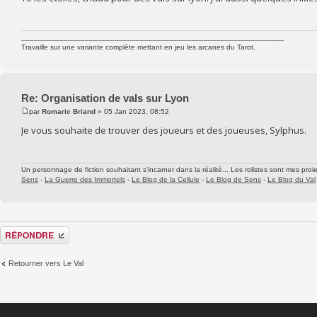
______________________________________________________________
Travaille sur une variante complète mettant en jeu les arcanes du Tarot.
Re: Organisation de vals sur Lyon
par
Romaric Briand
» 05 Jan 2023, 08:52
Je vous souhaite de trouver des joueurs et des joueuses, Sylphus.
Un personnage de fiction souhaitant s'incarner dans la réalité... Les rolistes sont mes proie
Sens
-
La Guerre des Immortels
-
Le Blog de la Cellule
-
Le Blog de Sens
-
Le Blog du Val
Répondre
Retourner vers Le Val