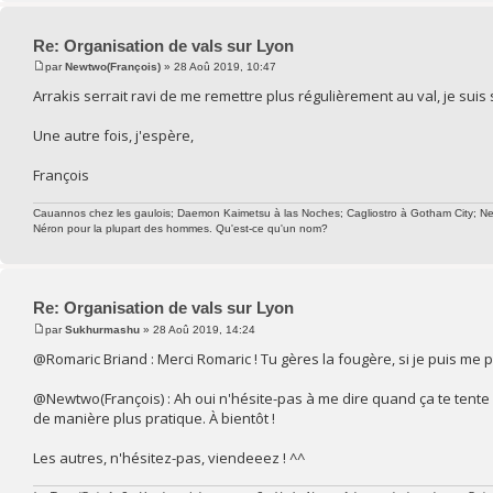
Re: Organisation de vals sur Lyon
par
Newtwo(François)
» 28 Aoû 2019, 10:47
Arrakis serrait ravi de me remettre plus régulièrement au val, je suis
Une autre fois, j'espère,
François
Cauannos chez les gaulois; Daemon Kaimetsu à las Noches; Cagliostro à Gotham City; Newtw
Néron pour la plupart des hommes. Qu'est-ce qu'un nom?
Re: Organisation de vals sur Lyon
par
Sukhurmashu
» 28 Aoû 2019, 14:24
@Romaric Briand : Merci Romaric ! Tu gères la fougère, si je puis me pe
@Newtwo(François) : Ah oui n'hésite-pas à me dire quand ça te tente
de manière plus pratique. À bientôt !
Les autres, n'hésitez-pas, viendeeez ! ^^