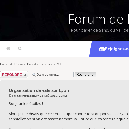
Forum de 
Pour parler de Sens, du Val, d
Organisa
Rejoignez-n
Forum de Romaric Briand
›
Forums
›
Le Val
Répondre
Organisation de vals sur Lyon
par
Sukhurmashu
» 26 Aoû 2019, 22:52
Bonjour les étoiles !
Alors je me disais que ce serait super chouette si on pouvait s'organ
constellation si on est assez nombreux. Est-ce que ça tenterait que