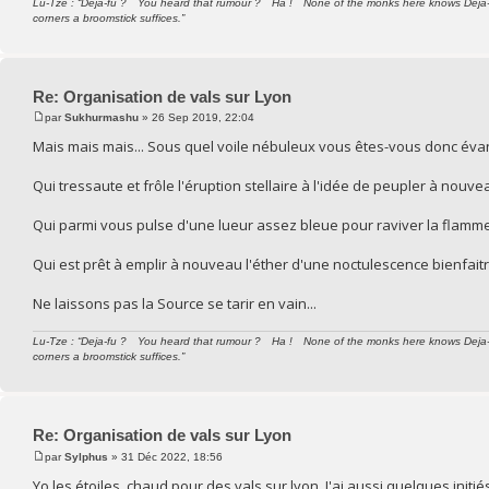
Lu-Tze : “Deja-fu ? You heard that rumour ? Ha ! None of the monks here knows Deja-fu. I
corners a broomstick suffices.”
Re: Organisation de vals sur Lyon
par
Sukhurmashu
» 26 Sep 2019, 22:04
Mais mais mais... Sous quel voile nébuleux vous êtes-vous donc éva
Qui tressaute et frôle l'éruption stellaire à l'idée de peupler à nouve
Qui parmi vous pulse d'une lueur assez bleue pour raviver la flamm
Qui est prêt à emplir à nouveau l'éther d'une noctulescence bienfait
Ne laissons pas la Source se tarir en vain...
Lu-Tze : “Deja-fu ? You heard that rumour ? Ha ! None of the monks here knows Deja-fu. I
corners a broomstick suffices.”
Re: Organisation de vals sur Lyon
par
Sylphus
» 31 Déc 2022, 18:56
Yo les étoiles, chaud pour des vals sur lyon. J'ai aussi quelques initi