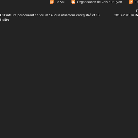
Le Val
Organisation de vals sur Lyon
Fl
P
Utilisateurs parcourant ce forum : Aucun utilisateur enregistré et 13
2013-2015 ©
R
invités