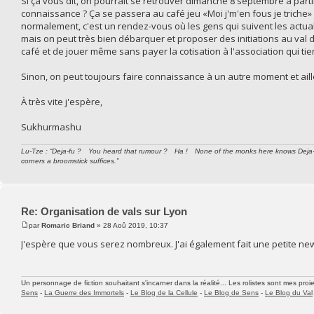
Si ça vous dit, on pourrait se retrouver dimanche 8 septembre à part
connaissance ? Ça se passera au café jeu «Moi j'm'en fous je triche» 
normalement, c'est un rendez-vous où les gens qui suivent les actual
mais on peut très bien débarquer et proposer des initiations au val de
café et de jouer même sans payer la cotisation à l'association qui tien
Sinon, on peut toujours faire connaissance à un autre moment et aill
À très vite j'espère,
Sukhurmashu
Lu-Tze : “Deja-fu ? You heard that rumour ? Ha ! None of the monks here knows Deja-fu. I
corners a broomstick suffices.”
Re: Organisation de vals sur Lyon
par
Romaric Briand
» 28 Aoû 2019, 10:37
J'espère que vous serez nombreux. J'ai également fait une petite news s
Un personnage de fiction souhaitant s'incarner dans la réalité... Les rolistes sont mes proie
Sens
-
La Guerre des Immortels
-
Le Blog de la Cellule
-
Le Blog de Sens
-
Le Blog du Val