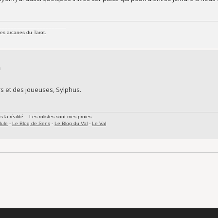
_______________________
les arcanes du Tarot.
n
s et des joueuses, Sylphus.
la réalité... Les rolistes sont mes proies...
lule
-
Le Blog de Sens
-
Le Blog du Val
-
Le Val