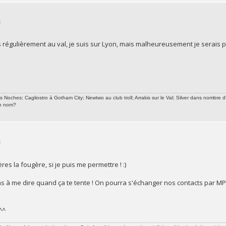
n
s régulièrement au val, je suis sur Lyon, mais malheureusement je serais pri
oches; Cagliostro à Gotham City; Newtwo au club troll; Arrakis sur le Val; Silver dans nombre d
un nom?
n
es la fougère, si je puis me permettre ! :)
as à me dire quand ça te tente ! On pourra s'échanger nos contacts par MP
^^