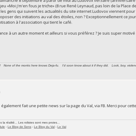
er dimanche 8 septembre à partir de midi au Ludovox'ver5aire (anniversaire
u «Moi j'm'en fous je triche» (8 rue René Leynaud, pas loin de la Place de
es gens qui suivent les actualités du site internet Ludovox viennent pour 
poser des initiations au val des étoiles, non ? Exceptionnellement ce jour-l
sation à l'association qui tient le café.
ance à un autre moment et ailleurs si vous préférez ? Je suis super motivé
None of the monks here knows Deja-fu. I’d soon know about it if they did. Look, boy, violence i
n
galement fait une petite news sur la page du Val, via FB. Merci pour cette in
la réalité... Les rolistes sont mes proies...
lule
-
Le Blog de Sens
-
Le Blog du Val
-
Le Val