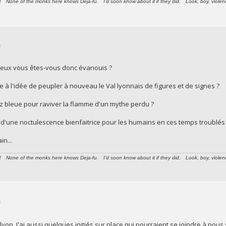
None of the monks here knows Deja-fu. I’d soon know about it if they did. Look, boy, violence i
n
uleux vous êtes-vous donc évanouis ?
ire à l'idée de peupler à nouveau le Val lyonnais de figures et de signes ?
z bleue pour raviver la flamme d'un mythe perdu ?
r d'une noctulescence bienfaitrice pour les humains en ces temps troublés
in...
None of the monks here knows Deja-fu. I’d soon know about it if they did. Look, boy, violence i
n
lyon. J'ai aussi quelques initiés sur place qui pourraient se joindre à nous 