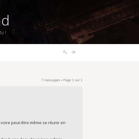
nd
u !
7 messages • Page
1
sur
1
, voire peut-être même se réunir en