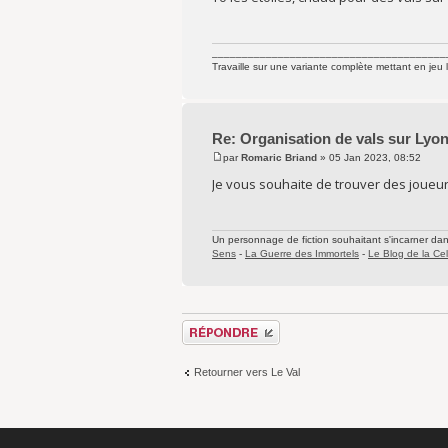
_______________________________________
Travaille sur une variante complète mettant en jeu 
Re: Organisation de vals sur Lyo
par
Romaric Briand
» 05 Jan 2023, 08:52
Je vous souhaite de trouver des joueur
Un personnage de fiction souhaitant s'incarner dans 
Sens
-
La Guerre des Immortels
-
Le Blog de la Cel
Répondre
Retourner vers Le Val