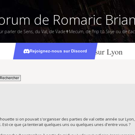
orum de Romaric Bria
ur parler de Sens, du Val, de Vade✝Mecum, de Trip to Skye ou de l'act
Organisation de vals sur Lyon
Rejoignez-nous sur Discord
chouette si on pouvait s'organiser des parties de val cette année sur Lyon
. Est-ce que ça tenterait quelques uns ou quelques unes d'entre vous ?