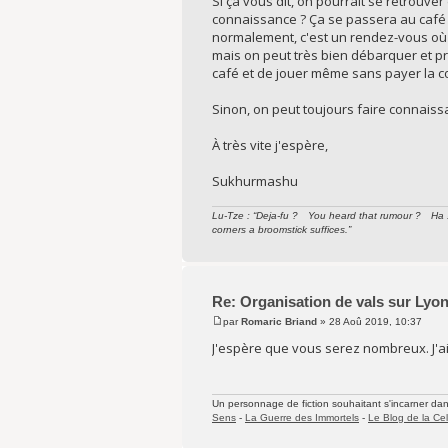
Si ça vous dit, on pourrait se retrouv
connaissance ? Ça se passera au café je
normalement, c'est un rendez-vous où l
mais on peut très bien débarquer et pro
café et de jouer même sans payer la coti
Sinon, on peut toujours faire connaiss
À très vite j'espère,
Sukhurmashu
Lu-Tze : “Deja-fu ? You heard that rumour ? Ha ! 
corners a broomstick suffices.”
Re: Organisation de vals sur Lyo
par
Romaric Briand
» 28 Aoû 2019, 10:37
J'espère que vous serez nombreux. J'ai é
Un personnage de fiction souhaitant s'incarner dans 
Sens
-
La Guerre des Immortels
-
Le Blog de la Cel