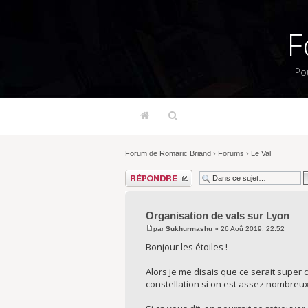
F
Po
Forum de Romaric Briand
›
Forums
›
Le Val
Répondre
Organisation de vals sur Lyon
par
Sukhurmashu
» 26 Aoû 2019, 22:52
Bonjour les étoiles !
Alors je me disais que ce serait super 
constellation si on est assez nombreux