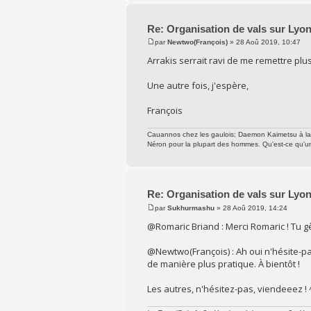
Re: Organisation de vals sur Lyo
par
Newtwo(François)
» 28 Aoû 2019, 10:47
Arrakis serrait ravi de me remettre plu
Une autre fois, j'espère,
François
Cauannos chez les gaulois; Daemon Kaimetsu à las N
Néron pour la plupart des hommes. Qu'est-ce qu'
Re: Organisation de vals sur Lyo
par
Sukhurmashu
» 28 Aoû 2019, 14:24
@Romaric Briand : Merci Romaric ! Tu gèr
@Newtwo(François) : Ah oui n'hésite-p
de manière plus pratique. À bientôt !
Les autres, n'hésitez-pas, viendeeez ! 