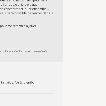
 des 5 ans de Ludovox) pour faire
s Terreaux) et je crois que
se rencontrer et jouer ensemble...
à, il sera possible de rentrer dans le
 pour me remettre à jouer !
s the resort of the violent. In most tight
itiative. A très bientôt.