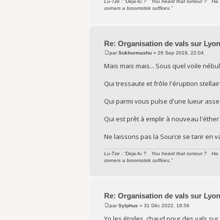
Lu-Tze : “Deja-fu ? You heard that rumour ? Ha ! 
corners a broomstick suffices.”
Re: Organisation de vals sur Lyo
par
Sukhurmashu
» 26 Sep 2019, 22:04
Mais mais mais... Sous quel voile néb
Qui tressaute et frôle l'éruption stella
Qui parmi vous pulse d'une lueur asse
Qui est prêt à emplir à nouveau l'éthe
Ne laissons pas la Source se tarir en va
Lu-Tze : “Deja-fu ? You heard that rumour ? Ha ! 
corners a broomstick suffices.”
Re: Organisation de vals sur Lyo
par
Sylphus
» 31 Déc 2022, 18:56
Yo les étoiles, chaud pour des vals sur 