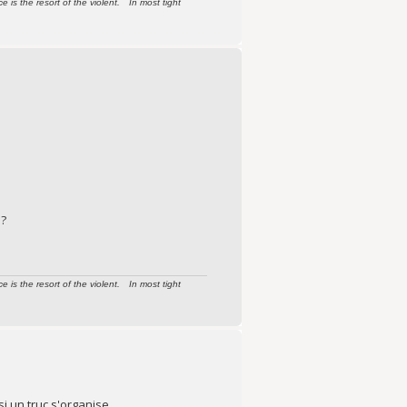
s the resort of the violent. In most tight
 ?
s the resort of the violent. In most tight
si un truc s'organise.