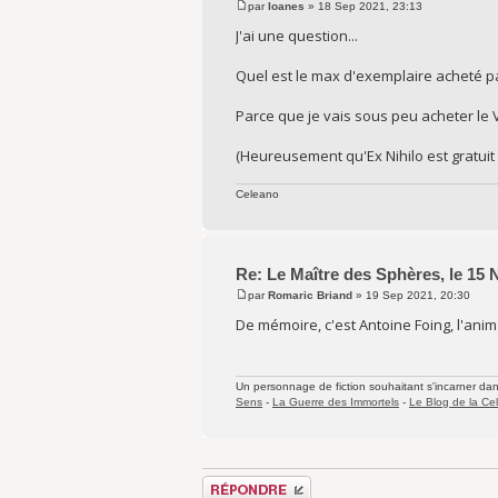
par
Ioanes
» 18 Sep 2021, 23:13
J'ai une question...
Quel est le max d'exemplaire acheté p
Parce que je vais sous peu acheter le 
(Heureusement qu'Ex Nihilo est gratuit 
Celeano
Re: Le Maître des Sphères, le 15
par
Romaric Briand
» 19 Sep 2021, 20:30
De mémoire, c'est Antoine Foing, l'anima
Un personnage de fiction souhaitant s'incarner dans 
Sens
-
La Guerre des Immortels
-
Le Blog de la Cel
Répondre