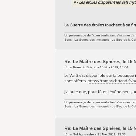
V -
Les étoiles disputent les vals my
La Guerre des étoiles touchent à sa fin
Un personnage de fiction souhaitant s'incarner dans 
Sens
-
La Guerre des Immortels
-
Le Blog de la Cel
Re: Le Maître des Sphères, le 15
par
Romaric Briand
» 16 Nov 2019, 13:04
Le Val 3 est disponible sur la boutique
sont offerts.
https://romaricbriand.fr/
J'ajoute que, pour fêter l'événement, 
Un personnage de fiction souhaitant s'incarner dans 
Sens
-
La Guerre des Immortels
-
Le Blog de la Cel
Re: Le Maître des Sphères, le 15
par
Sukhurmashu
» 21 Nov 2019, 23:36