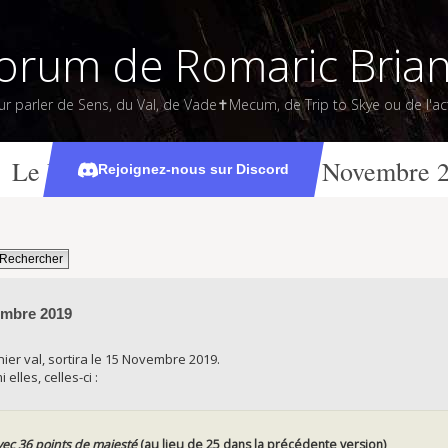
orum de Romaric Bria
ur parler de Sens, du Val, de Vade✝Mecum, de Trip to Skye ou de l'act
Le Maître des Sphères, le 15 Novembre 
Rejoignez-nous sur Discord
embre 2019
nier val, sortira le 15 Novembre 2019.
elles, celles-ci :
ec 36 points de majesté
(au lieu de 25 dans la précédente version)