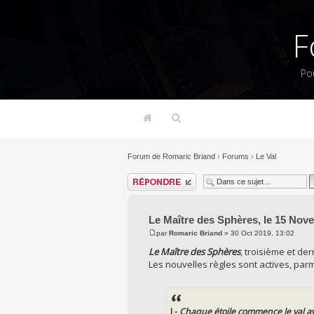
F
Po
Forum de Romaric Briand
›
Forums
›
Le Val
Répondre
Le Maître des Sphères, le 15 Nov
par
Romaric Briand
» 30 Oct 2019, 13:02
Le Maître des Sphères
, troisième et der
Les nouvelles règles sont actives, parmi 
I -
Chaque étoile commence le val av