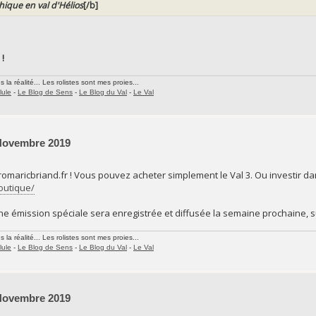
thique en val d'Hélios
[/b]
 !
la réalité... Les rolistes sont mes proies...
lule
-
Le Blog de Sens
-
Le Blog du Val
-
Le Val
 Novembre 2019
 romaricbriand.fr ! Vous pouvez acheter simplement le Val 3. Ou investir dan
boutique/
une émission spéciale sera enregistrée et diffusée la semaine prochaine, s
la réalité... Les rolistes sont mes proies...
lule
-
Le Blog de Sens
-
Le Blog du Val
-
Le Val
 Novembre 2019