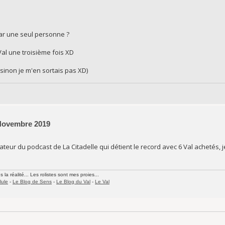
ar une seul personne ?
Val une troisième fois XD
sinon je m'en sortais pas XD)
 Novembre 2019
teur du podcast de La Citadelle qui détient le record avec 6 Val achetés, je 
la réalité... Les rolistes sont mes proies...
lule
-
Le Blog de Sens
-
Le Blog du Val
-
Le Val