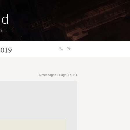
nd
u !
2019
6 messages • Page
1
sur
1