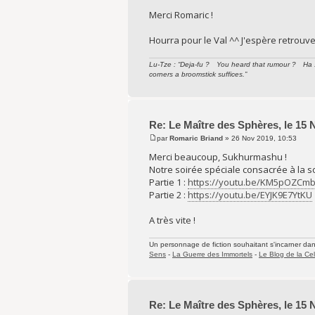
Merci Romaric !
Hourra pour le Val ^^ J'espère retrouv
Lu-Tze : “Deja-fu ? You heard that rumour ? Ha ! 
corners a broomstick suffices.”
Re: Le Maître des Sphères, le 15
par
Romaric Briand
» 26 Nov 2019, 10:53
Merci beaucoup, Sukhurmashu !
Notre soirée spéciale consacrée à la sor
Partie 1 :
https://youtu.be/KM5pOZCmb
Partie 2 :
https://youtu.be/EYJK9E7YtKU
A très vite !
Un personnage de fiction souhaitant s'incarner dans 
Sens
-
La Guerre des Immortels
-
Le Blog de la Cel
Re: Le Maître des Sphères, le 15