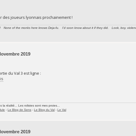
er des joueurs lyonnais prochainement !
None of the monks here knows Deja-fu. I’d soon know about it if they did. Look, boy, violence i
 Novembre 2019
tie du Val 3 est ligne :
is
la réalité... Les rolistes sont mes proies...
lule
-
Le Blog de Sens
-
Le Blog du Val
-
Le Val
 Novembre 2019