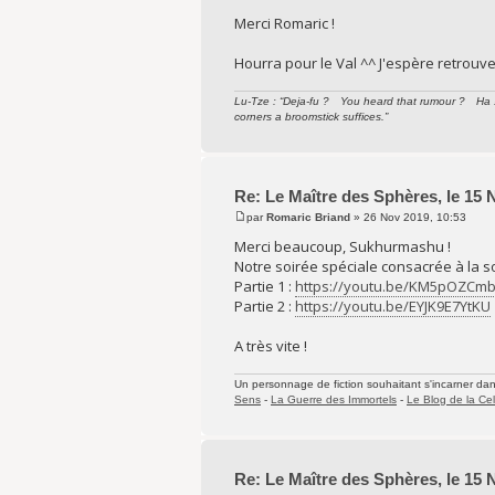
Merci Romaric !
Hourra pour le Val ^^ J'espère retrouv
Lu-Tze : “Deja-fu ? You heard that rumour ? Ha ! 
corners a broomstick suffices.”
Re: Le Maître des Sphères, le 15
par
Romaric Briand
» 26 Nov 2019, 10:53
Merci beaucoup, Sukhurmashu !
Notre soirée spéciale consacrée à la sor
Partie 1 :
https://youtu.be/KM5pOZCmb
Partie 2 :
https://youtu.be/EYJK9E7YtKU
A très vite !
Un personnage de fiction souhaitant s'incarner dans 
Sens
-
La Guerre des Immortels
-
Le Blog de la Cel
Re: Le Maître des Sphères, le 15