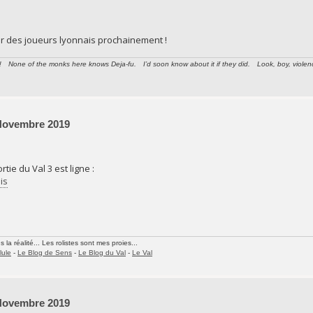
er des joueurs lyonnais prochainement !
None of the monks here knows Deja-fu. I’d soon know about it if they did. Look, boy, violence i
 Novembre 2019
tie du Val 3 est ligne :
is
la réalité... Les rolistes sont mes proies...
lule
-
Le Blog de Sens
-
Le Blog du Val
-
Le Val
 Novembre 2019