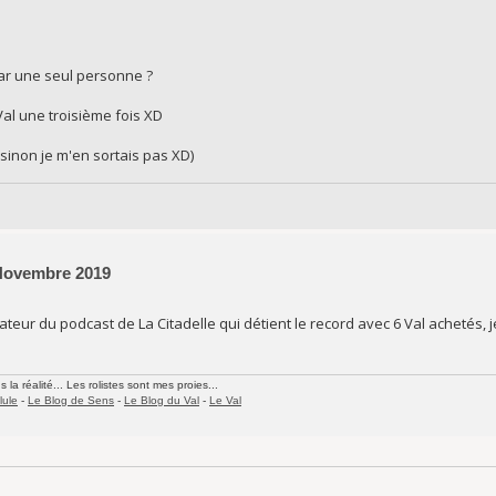
ar une seul personne ?
Val une troisième fois XD
sinon je m'en sortais pas XD)
 Novembre 2019
teur du podcast de La Citadelle qui détient le record avec 6 Val achetés, je 
la réalité... Les rolistes sont mes proies...
lule
-
Le Blog de Sens
-
Le Blog du Val
-
Le Val