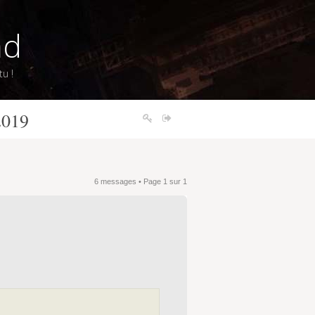
nd
u !
2019
6 messages • Page
1
sur
1