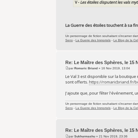
V -
Les étoiles disputent les vals my
La Guerre des étoiles touchent à sa fin
Un personnage de fiction souhaitant s'incarner dans 
Sens
-
La Guerre des Immortels
-
Le Blog de la Cel
Re: Le Maître des Sphères, le 15
par
Romaric Briand
» 16 Nov 2019, 13:04
Le Val 3 est disponible sur la boutique
sont offerts.
https://romaricbriand.fr/
J'ajoute que, pour fêter l'événement, 
Un personnage de fiction souhaitant s'incarner dans 
Sens
-
La Guerre des Immortels
-
Le Blog de la Cel
Re: Le Maître des Sphères, le 15
par
Sukhurmashu
» 21 Nov 2019, 23:36