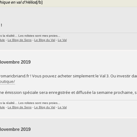
thique en val d'Hélios
[/b]
 !
la réalité... Les rolistes sont mes proies...
lule
-
Le Blog de Sens
-
Le Blog du Val
-
Le Val
 Novembre 2019
 romaricbriand.fr ! Vous pouvez acheter simplement le Val 3. Ou investir dan
boutique/
une émission spéciale sera enregistrée et diffusée la semaine prochaine, s
la réalité... Les rolistes sont mes proies...
lule
-
Le Blog de Sens
-
Le Blog du Val
-
Le Val
 Novembre 2019