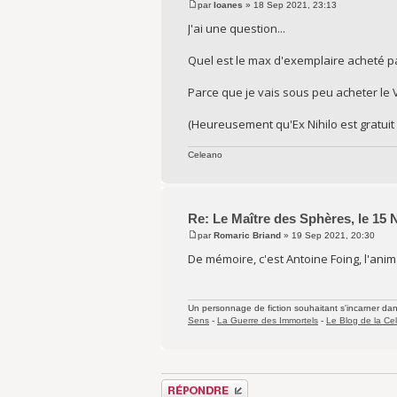
par
Ioanes
» 18 Sep 2021, 23:13
J'ai une question...
Quel est le max d'exemplaire acheté p
Parce que je vais sous peu acheter le 
(Heureusement qu'Ex Nihilo est gratuit 
Celeano
Re: Le Maître des Sphères, le 15
par
Romaric Briand
» 19 Sep 2021, 20:30
De mémoire, c'est Antoine Foing, l'anima
Un personnage de fiction souhaitant s'incarner dans 
Sens
-
La Guerre des Immortels
-
Le Blog de la Cel
Répondre