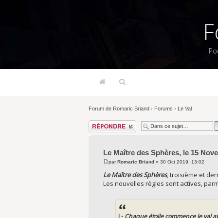
F
Po
Forum de Romaric Briand
›
Forums
›
Le Val
Répondre
Le Maître des Sphères, le 15 Nov
par
Romaric Briand
» 30 Oct 2019, 13:02
Le Maître des Sphères
, troisième et der
Les nouvelles règles sont actives, parmi 
I -
Chaque étoile commence le val av