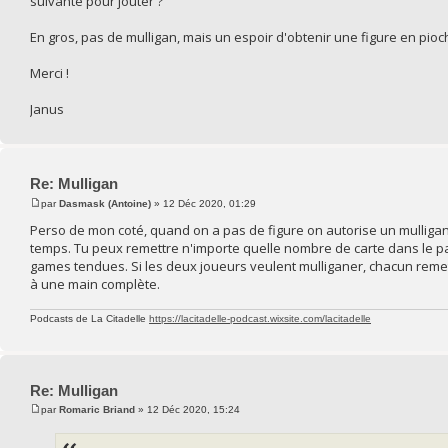
suivante pour jouter ?
En gros, pas de mulligan, mais un espoir d'obtenir une figure en pioch
Merci !
Janus
Re: Mulligan
par
Dasmask (Antoine)
» 12 Déc 2020, 01:29
Perso de mon coté, quand on a pas de figure on autorise un mulligan g
temps. Tu peux remettre n'importe quelle nombre de carte dans le p
games tendues. Si les deux joueurs veulent mulliganer, chacun remet s
à une main complète.
Podcasts de La Citadelle
https://lacitadelle-podcast.wixsite.com/lacitadelle
Re: Mulligan
par
Romaric Briand
» 12 Déc 2020, 15:24