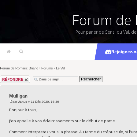
Forum de 
Pour parler de Sens, du Val, d
Rejoignez-n
Forum de Romaric Briand
›
Forums
›
Le Val
Répondre
Mulligan
par
Janus
» 11 Déc 2020, 16:36
Bonjour à tous,
J'en appelle à vos éclaircissements sur le début de partie.
Comment interpretez vous la phrase: Au terme du crépuscule, si l'une 