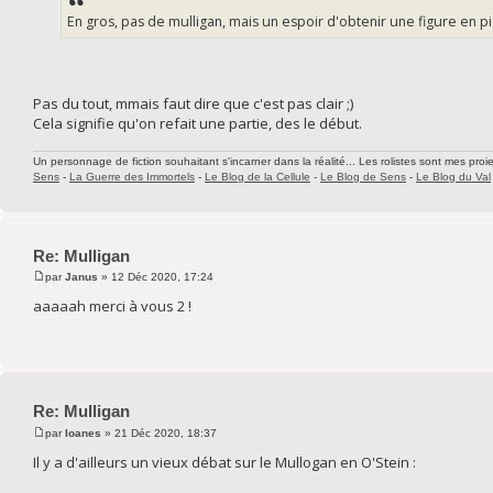
En gros, pas de mulligan, mais un espoir d'obtenir une figure en pi
Pas du tout, mmais faut dire que c'est pas clair ;)
Cela signifie qu'on refait une partie, des le début.
Un personnage de fiction souhaitant s'incarner dans la réalité... Les rolistes sont mes proie
Sens
-
La Guerre des Immortels
-
Le Blog de la Cellule
-
Le Blog de Sens
-
Le Blog du Val
Re: Mulligan
par
Janus
» 12 Déc 2020, 17:24
aaaaah merci à vous 2 !
Re: Mulligan
par
Ioanes
» 21 Déc 2020, 18:37
Il y a d'ailleurs un vieux débat sur le Mullogan en O'Stein :