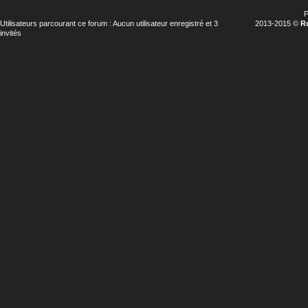
P
Utilisateurs parcourant ce forum : Aucun utilisateur enregistré et 3
2013-2015 ©
R
invités