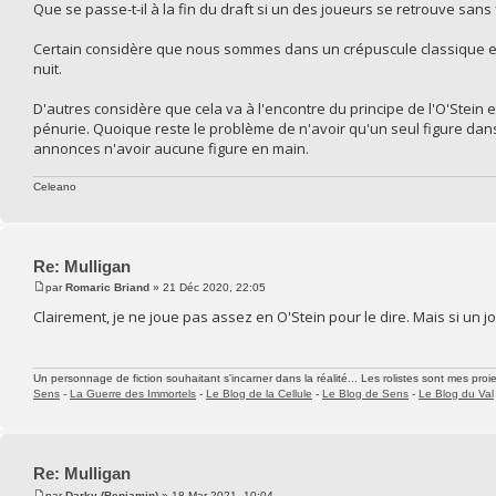
Que se passe-t-il à la fin du draft si un des joueurs se retrouve sans 
Certain considère que nous sommes dans un crépuscule classique et 
nuit.
D'autres considère que cela va à l'encontre du principe de l'O'Stein 
pénurie. Quoique reste le problème de n'avoir qu'un seul figure dans 
annonces n'avoir aucune figure en main.
Celeano
Re: Mulligan
par
Romaric Briand
» 21 Déc 2020, 22:05
Clairement, je ne joue pas assez en O'Stein pour le dire. Mais si un jou
Un personnage de fiction souhaitant s'incarner dans la réalité... Les rolistes sont mes proie
Sens
-
La Guerre des Immortels
-
Le Blog de la Cellule
-
Le Blog de Sens
-
Le Blog du Val
Re: Mulligan
par
Darky (Benjamin)
» 18 Mar 2021, 10:04