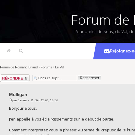
Forum de 
Pour parler de Sens, du Val, d
Rejoignez-n
Forum de Romaric Briand
›
Forums
›
Le Val
Répondre
Mulligan
par
Janus
» 11 Déc 2020, 16:36
Bonjour à tous,
J'en appelle à vos éclaircissements sur le début de partie.
Comment interpretez vous la phrase: Au terme du crépuscule, si l'une 