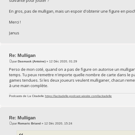
suivante pour jouter ?
En gros, pas de mulligan, mais un espoir d'obtenir une figure en pioch
Merci !
Janus
Re: Mulligan
par
Dasmask (Antoine)
» 12 Déc 2020, 01:29
Perso de mon coté, quand on a pas de figure on autorise un mulligan g
temps. Tu peux remettre n'importe quelle nombre de carte dans le p
games tendues. Si les deux joueurs veulent mulliganer, chacun remet s
à une main complète.
Podcasts de La Citadelle
https://lacitadelle-podcast.wixsite.com/lacitadelle
Re: Mulligan
par
Romaric Briand
» 12 Déc 2020, 15:24