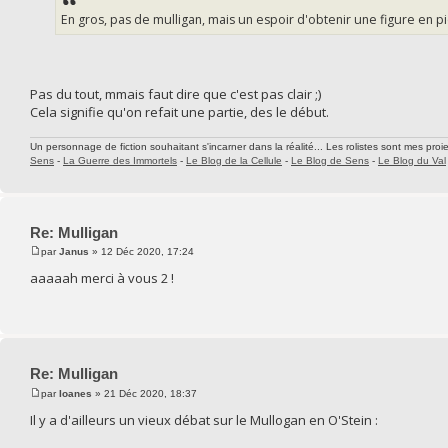
En gros, pas de mulligan, mais un espoir d'obtenir une figure en pi
Pas du tout, mmais faut dire que c'est pas clair ;)
Cela signifie qu'on refait une partie, des le début.
Un personnage de fiction souhaitant s'incarner dans la réalité... Les rolistes sont mes proie
Sens
-
La Guerre des Immortels
-
Le Blog de la Cellule
-
Le Blog de Sens
-
Le Blog du Val
Re: Mulligan
par
Janus
» 12 Déc 2020, 17:24
aaaaah merci à vous 2 !
Re: Mulligan
par
Ioanes
» 21 Déc 2020, 18:37
Il y a d'ailleurs un vieux débat sur le Mullogan en O'Stein :