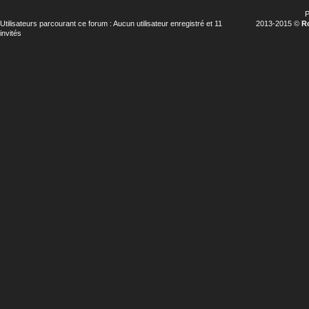
P
Utilisateurs parcourant ce forum : Aucun utilisateur enregistré et 11
2013-2015 ©
R
invités