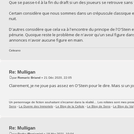
Que se passe-t-il à la fin du draft si un des joueurs se retrouve sans 
Certain considère que nous sommes dans un crépuscule classique et 
nuit.
D'autres considère que cela va à l'encontre du principe de l'O'Stein 
pénurie. Quoique reste le problème de n'avoir qu'un seul figure dans 
annonces n'avoir aucune figure en main.
Celeano
Re: Mulligan
par
Romaric Briand
» 21 Déc 2020, 22:05
Clairement, je ne joue pas assez en O'Stein pour le dire. Mais si un jou
Un personnage de fiction souhaitant s'incarner dans la réalité... Les rolistes sont mes proie
Sens
-
La Guerre des Immortels
-
Le Blog de la Cellule
-
Le Blog de Sens
-
Le Blog du Val
Re: Mulligan
par
Darky (Benjamin)
» 18 Mar 2021, 10:04