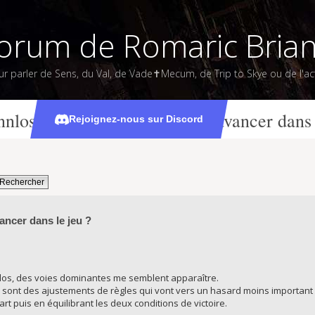
orum de Romaric Bria
ur parler de Sens, du Val, de Vade✝Mecum, de Trip to Skye ou de l'act
nnlos, Antares, Helios quand avancer dans 
Rejoignez-nous sur Discord
ancer dans le jeu ?
nlos, des voies dominantes me semblent apparaître.
ios sont des ajustements de règles qui vont vers un hasard moins important
rt puis en équilibrant les deux conditions de victoire.