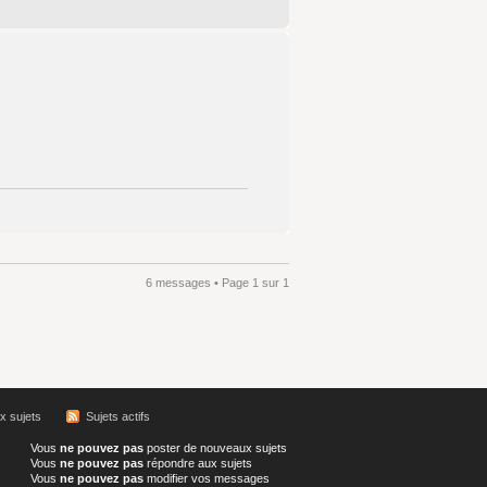
6 messages • Page
1
sur
1
 sujets
Sujets actifs
Vous
ne pouvez pas
poster de nouveaux sujets
Vous
ne pouvez pas
répondre aux sujets
Vous
ne pouvez pas
modifier vos messages