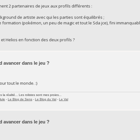
ent 2 partenaires de jeux aux profils différents :
ground de artiste avec qui les parties sont équilibrés ;
e formation (pokémon, un peu de magic et tout le Sda jce), fini immanquabl
et Helios en fonction des deux profils ?
d avancer dans le jeu ?
our tout le monde. :)
la réalité... Les rolistes sont mes proies...
lule
-
Le Blog de Sens
-
Le Blog du Val
-
Le Val
d avancer dans le jeu ?