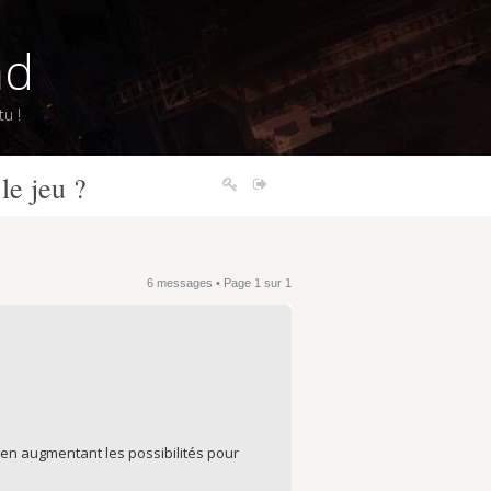
nd
u !
le jeu ?
6 messages • Page
1
sur
1
 en augmentant les possibilités pour