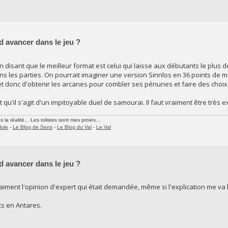
d avancer dans le jeu ?
 disant que le meilleur format est celui qui laisse aux débutants le plu
ns les parties. On pourrait imaginer une version Sinnlos en 36 points de maj
t donc d'obtenir les arcanes pour combler ses pénuries et faire des choix
qu'il s'agit d'un impitoyable duel de samourai. Il faut vraiment être très ex
la réalité... Les rolistes sont mes proies...
lule
-
Le Blog de Sens
-
Le Blog du Val
-
Le Val
d avancer dans le jeu ?
vraiment l'opinion d'expert qui était demandée, même si l'explication me va 
ts en Antares.