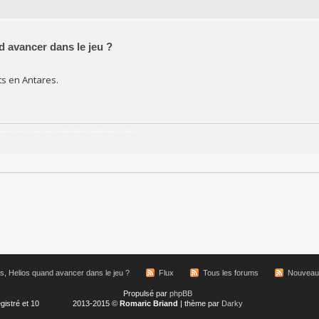
d avancer dans le jeu ?
ts en Antares.
age des fiches et conseils santé à titre informatif, sans objectif commercial ni médical
es, Helios quand avancer dans le jeu ?
Flux
Tous les forums
Nouveaux
Propulsé par
phpBB
gistré et 10
2013-2015 ©
Romaric Briand
| thème par
Darky