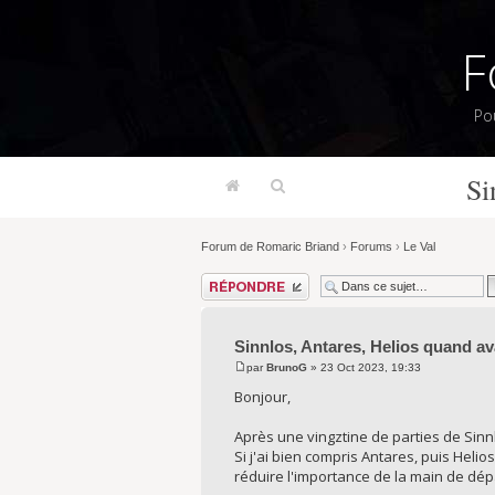
F
Po
Si
Forum de Romaric Briand
›
Forums
›
Le Val
Répondre
Sinnlos, Antares, Helios quand av
par
BrunoG
» 23 Oct 2023, 19:33
Bonjour,
Après une vingztine de parties de Sin
Si j'ai bien compris Antares, puis Hel
réduire l'importance de la main de dépa