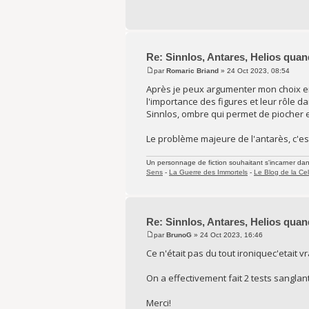
Re: Sinnlos, Antares, Helios quan
par
Romaric Briand
» 24 Oct 2023, 08:54
Après je peux argumenter mon choix en
l'importance des figures et leur rôle da
Sinnlos, ombre qui permet de piocher e
Le problème majeure de l'antarès, c'est 
Un personnage de fiction souhaitant s'incarner dans 
Sens
-
La Guerre des Immortels
-
Le Blog de la Cel
Re: Sinnlos, Antares, Helios quan
par
BrunoG
» 24 Oct 2023, 16:46
Ce n'était pas du tout ironiquec'etait 
On a effectivement fait 2 tests sanglan
Merci!