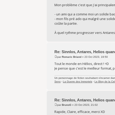
Mon problème c'est que j'ai principalem
- un ami qui a comme moi un solide back
- mon fils pré ado qui malgré une solid
coûte la partie.
À quel rythme progresser vers Antares 
Re: Sinnlos, Antares, Helios quan
par
Romaric Briand
» 23 Oct 2023, 19:50
Tout le monde en Hélios, direct ! =D
Je pense que c'est le meilleur format, p
Un personnage de fiction souhaitant s'incarner dans 
Sens
-
La Guerre des Immortels
-
Le Blog de la Cel
Re: Sinnlos, Antares, Helios quan
par
BrunoG
» 23 Oct 2023, 21:02
Rapide, Claire, efficace, merci XD