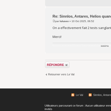
Re: Sinnlos, Antares, Helios quan
par
luluseo
» 10 Oct 2025, 06:52
On a effectivement fait 2 tests sanglan
Merci!
Reconnu pour suivre les standards d’organismes comme la Haute Autorité de Santé,
Sante360plus
part
Répondre
Retourner vers Le Val
Le Val
Sinnlos, Antar
Utilisateurs parcourant ce forum : Aucun utilisateur enre
invités