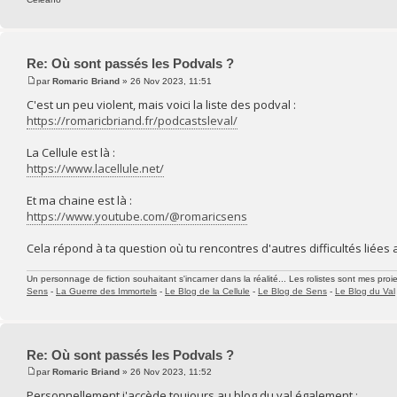
Re: Où sont passés les Podvals ?
par
Romaric Briand
» 26 Nov 2023, 11:51
C'est un peu violent, mais voici la liste des podval :
https://romaricbriand.fr/podcastsleval/
La Cellule est là :
https://www.lacellule.net/
Et ma chaine est là :
https://www.youtube.com/@romaricsens
Cela répond à ta question où tu rencontres d'autres difficultés liées 
Un personnage de fiction souhaitant s'incarner dans la réalité... Les rolistes sont mes proie
Sens
-
La Guerre des Immortels
-
Le Blog de la Cellule
-
Le Blog de Sens
-
Le Blog du Val
Re: Où sont passés les Podvals ?
par
Romaric Briand
» 26 Nov 2023, 11:52
Personnellement j'accède toujours au blog du val également :