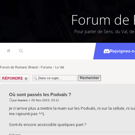
Forum de 
Pour parler de Sens, du Val, d
Où sont
Rejoignez-n
Forum de Romaric Briand
›
Forums
›
Le Val
Répondre
Où sont passés les Podvals ?
par
Ioanes
» 26 Nov 2023, 03:11
Je n'arrive plus a mettre la main sur les Podvals, ni sur la cellule, ni 
me rajeunit pas ^^).
Sont-ils encore accessible quelques part ?
Celeano