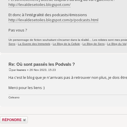
http://levaldesetoiles.blogspot.com/
Et donc à l'intégralité des podcasts/émissions
http://levaldesetoiles.blogspot.com/p/podcasts.html
Pas vous ?
Un personnage de fiction souhaitant s'incarner dans la réalité... Les rolistes sont mes proie
Sens
-
La Guerre des Immortels
-
Le Blog de la Cellule
-
Le Blog de Sens
-
Le Blog du Val
Re: Où sont passés les Podvals ?
par
Ioanes
» 26 Nov 2023, 15:23
Ha c'est le blog que je n'arrivais pas à retrouver non plus, je dois ê
Merci pour les liens :)
Celeano
Répondre