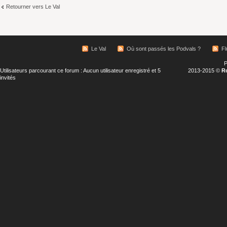
Retourner vers Le Val
Le Val
Où sont passés les Podvals ?
Fl
P
Utilisateurs parcourant ce forum : Aucun utilisateur enregistré et 5
2013-2015 ©
R
invités