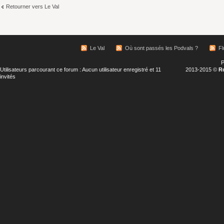
Retourner vers Le Val
Le Val
Où sont passés les Podvals ?
Fl
P
Utilisateurs parcourant ce forum : Aucun utilisateur enregistré et 11
2013-2015 ©
R
invités