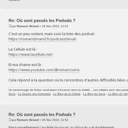
Re: Où sont passés les Podvals ?
par
Romaric Briand
» 26 Nov 2023, 11:51
C'est un peu violent, mais voici la liste des podval :
https://romaricbriand.fr/podcastsleval/
La Cellule est là :
https://www.lacellule.net/
Et ma chaine est là :
https://www.youtube.com/@romaricsens
Cela répond à ta question où tu rencontres d'autres difficultés liées 
Un personnage de fiction souhaitant s'incarner dans la réalité... Les rolistes sont mes proie
Sens
-
La Guerre des Immortels
-
Le Blog de la Cellule
-
Le Blog de Sens
-
Le Blog du Val
Re: Où sont passés les Podvals ?
par
Romaric Briand
» 26 Nov 2023, 11:52
Personnellement j'accède toujours au blog du val également :