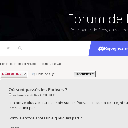
Forum de 
Pour parler de Sens, du Val, d
Où sont
Rejoignez-n
Forum de Romaric Briand
›
Forums
›
Le Val
Répondre
Où sont passés les Podvals ?
par
Ioanes
» 26 Nov 2023, 03:11
Je n'arrive plus a mettre la main sur les Podvals, ni sur la cellule, ni 
me rajeunit pas ^^).
Sont-ils encore accessible quelques part ?
Celeano