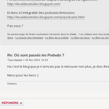
http://levaldesetoiles.blogspot.com/
Et donc à l'intégralité des podcasts/émissions
http://levaldesetoiles.blogspot.com/p/podcasts.html
Pas vous ?
Un personnage de fiction souhaitant s'incarner dans la réalité... Les rolistes sont mes proie
Sens
-
La Guerre des Immortels
-
Le Blog de la Cellule
-
Le Blog de Sens
-
Le Blog du Val
Re: Où sont passés les Podvals ?
par
Ioanes
» 26 Nov 2023, 15:23
Ha c'est le blog que je n'arrivais pas à retrouver non plus, je dois ê
Merci pour les liens :)
Celeano
Répondre