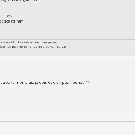
issions
/podcasts.html
la réalité... Les rolistes sont mes proies...
lule
-
Le Blog de Sens
-
Le Blog du Val
-
Le Val
à retrouver non plus, je dois être un peu neuneu ^^'