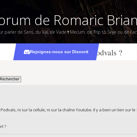
orum de Romaric Bria
ur parler de Sens, du Val, de Vade✝Mecum, de Trip to Skye ou de l'act
Où sont passés les Podvals ?
Rejoignez-nous sur Discord
 Podvals, ni sur la cellule, ni sur la chaîne Youtube. Il y a bien un lien sur 
rt ?