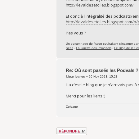
http://levaldesetoiles.blogspot.com/
Et donc à l'intégralité des podcasts/ém
http://levaldesetoiles.blogspot.com/p
Pas vous ?
Un personnage de fiction souhaitant s'incarner dans 
Sens
-
La Guerre des Immortels
-
Le Blog de la Cel
Re: Où sont passés les Podvals ?
par
Ioanes
» 26 Nov 2023, 15:23
Ha c'est le blog que je n'arrivais pas 
Merci pour les liens :)
Celeano
Répondre