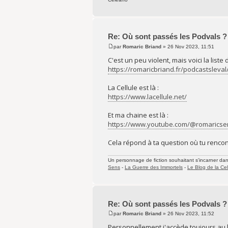
Re: Où sont passés les Podvals ?
par
Romaric Briand
» 26 Nov 2023, 11:51
C'est un peu violent, mais voici la liste
https://romaricbriand.fr/podcastsleval
La Cellule est là :
https://www.lacellule.net/
Et ma chaine est là :
https://www.youtube.com/@romaricse
Cela répond à ta question où tu rencont
Un personnage de fiction souhaitant s'incarner dans 
Sens
-
La Guerre des Immortels
-
Le Blog de la Cel
Re: Où sont passés les Podvals ?
par
Romaric Briand
» 26 Nov 2023, 11:52
Personnellement j'accède toujours au 