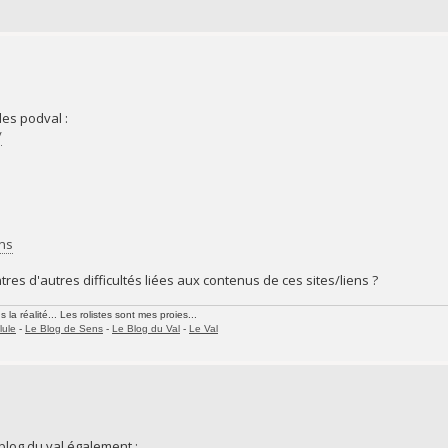
 des podval :
/
ns
res d'autres difficultés liées aux contenus de ces sites/liens ?
la réalité... Les rolistes sont mes proies...
lule
-
Le Blog de Sens
-
Le Blog du Val
-
Le Val
blog du val également :