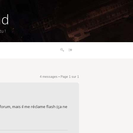
nd
u !
4 messages • Page
1
sur
1
le forum, mais il me réclame flash (ça ne