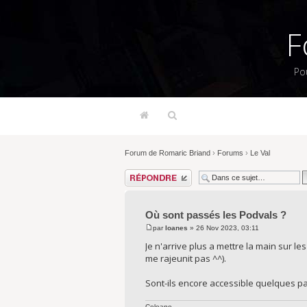
F
Po
Forum de Romaric Briand
›
Forums
›
Le Val
Répondre
Où sont passés les Podvals ?
par
Ioanes
» 26 Nov 2023, 03:11
Je n'arrive plus a mettre la main sur les
me rajeunit pas ^^).
Sont-ils encore accessible quelques pa
Celeano