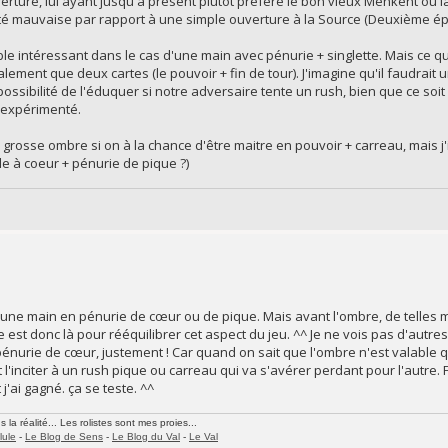
erture, lui ayant jusqu'à présent plutôt préféré le bon vieux Menkent ou la
ité mauvaise par rapport à une simple ouverture à la Source (Deuxième ép
le intéressant dans le cas d'une main avec pénurie + singlette. Mais ce 
lement que deux cartes (le pouvoir + fin de tour). J'imagine qu'il faudrait
possibilité de l'éduquer si notre adversaire tente un rush, bien que ce so
 expérimenté.
une grosse ombre si on à la chance d'être maitre en pouvoir + carreau, mais 
ble à coeur + pénurie de pique ?)
 d'une main en pénurie de cœur ou de pique. Mais avant l'ombre, de telles
e est donc là pour rééquilibrer cet aspect du jeu. ^^ Je ne vois pas d'aut
pénurie de cœur, justement ! Car quand on sait que l'ombre n'est valable q
'inciter à un rush pique ou carreau qui va s'avérer perdant pour l'autre. Fun 
j'ai gagné. ça se teste. ^^
la réalité... Les rolistes sont mes proies...
lule
-
Le Blog de Sens
-
Le Blog du Val
-
Le Val