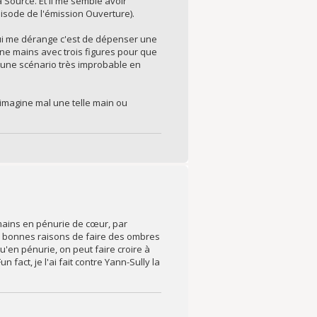
 Source. Et il me semble avoir
isode de l'émission Ouverture).
qui me dérange c'est de dépenser une
 une mains avec trois figures pour que
it une scénario très improbable en
j'imagine mal une telle main ou
 mains en pénurie de cœur, par
res bonnes raisons de faire des ombres
u'en pénurie, on peut faire croire à
fact, je l'ai fait contre Yann-Sully la