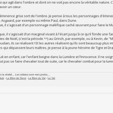
i qui agit dans l'ombre et dont on ne voit pas encore la véritable nature.
avoir un cœur.
l'éminence grise sort de l'ombre. Je pense à tous les personnages d'émine
s Asgaard, par exemple ou même Paul, dans Dune.
ue, il s'agissait d'un personnage maléfique caché œuvrant pour faire le Ma
ue, il s'agissait d'un marginal vivant à l'écart jusqu'à ce qu'il fonde une 
s de Noël, (c'est la période ^^) au Grinch, par exemple, ou à Kevin, de "M
udain, ils se réalisent ! Et les autres réalisent qu'ils sont beaucoup plus i
es qui dépassent leurs maîtres. Je pense à la jeune héroïne de Tigre et D
 en enfant, car l'enfant beigne dans la Lumière et l’innocence. Il ne soigne
 pas se faire chevalier tout de suite, car le chevalier combat pour la lumiè
la réalité... Les rolistes sont mes proies...
lule
-
Le Blog de Sens
-
Le Blog du Val
-
Le Val