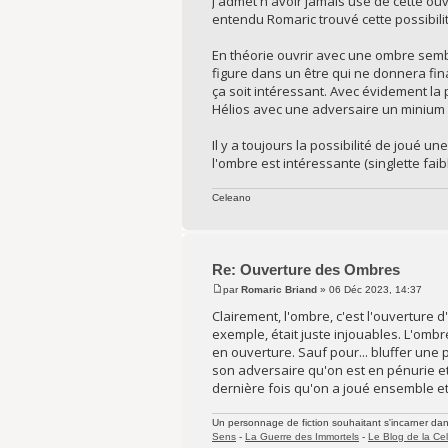
J'admet n'avoir jamais usé de cette ouv
entendu Romaric trouvé cette possibil
En théorie ouvrir avec une ombre semb
figure dans un être qui ne donnera fina
ça soit intéressant. Avec évidement la 
Hélios avec une adversaire un minium
Il y a toujours la possibilité de joué 
l'ombre est intéressante (singlette fai
Celeano
Re: Ouverture des Ombres
par
Romaric Briand
» 06 Déc 2023, 14:37
Clairement, l'ombre, c'est l'ouverture
exemple, était juste injouables. L'ombr
en ouverture. Sauf pour... bluffer une 
son adversaire qu'on est en pénurie et l
dernière fois qu'on a joué ensemble et 
Un personnage de fiction souhaitant s'incarner dans 
Sens
-
La Guerre des Immortels
-
Le Blog de la Cel