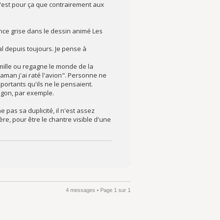
 C'est pour ça que contrairement aux
nce grise dans le dessin animé Les
l depuis toujours. Je pense à
famille ou regagne le monde de la
aman j'ai raté l'avion". Personne ne
mportants qu'ils ne le pensaient.
ragon, par exemple.
 pas sa duplicité, il n'est assez
re, pour être le chantre visible d'une
4 messages • Page
1
sur
1