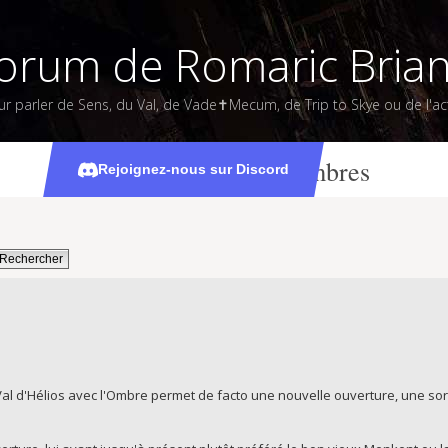
orum de Romaric Bria
ur parler de Sens, du Val, de Vade✝Mecum, de Trip to Skye ou de l'act
Ouverture des Ombres
Rejoignez-nous sur Discord
 Val d'Hélios avec l'Ombre permet de facto une nouvelle ouverture, une sor