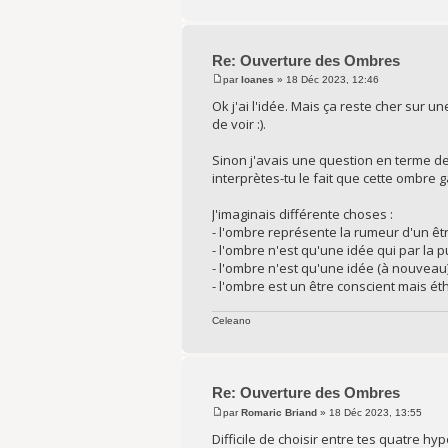
Re: Ouverture des Ombres
par
Ioanes
» 18 Déc 2023, 12:46
Ok j'ai l'idée. Mais ça reste cher sur 
de voir :).
Sinon j'avais une question en terme d
interprètes-tu le fait que cette ombre
J'imaginais différente choses :
- l'ombre représente la rumeur d'un êtr
- l'ombre n'est qu'une idée qui par la 
- l'ombre n'est qu'une idée (à nouveau),
- l'ombre est un être conscient mais ét
Celeano
Re: Ouverture des Ombres
par
Romaric Briand
» 18 Déc 2023, 13:55
Difficile de choisir entre tes quatre h