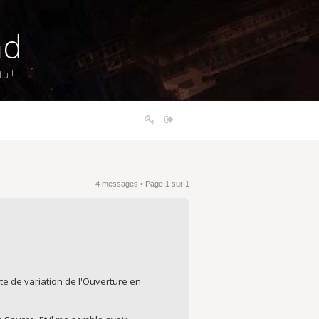
nd
u !
4 messages • Page
1
sur
1
te de variation de l'Ouverture en