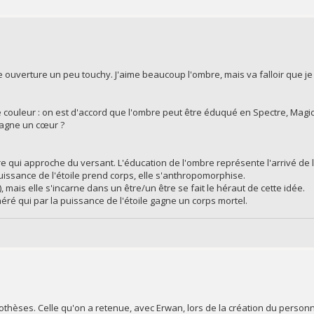
une ouverture un peu touchy. J'aime beaucoup l'ombre, mais va falloir que je
e couleur : on est d'accord que l'ombre peut être éduqué en Spectre, Mag
 gagne un cœur ?
e qui approche du versant. L'éducation de l'ombre représente l'arrivé de l'
puissance de l'étoile prend corps, elle s'anthropomorphise.
 mais elle s'incarne dans un être/un être se fait le héraut de cette idée.
héré qui par la puissance de l'étoile gagne un corps mortel.
ypothèses. Celle qu'on a retenue, avec Erwan, lors de la création du personn