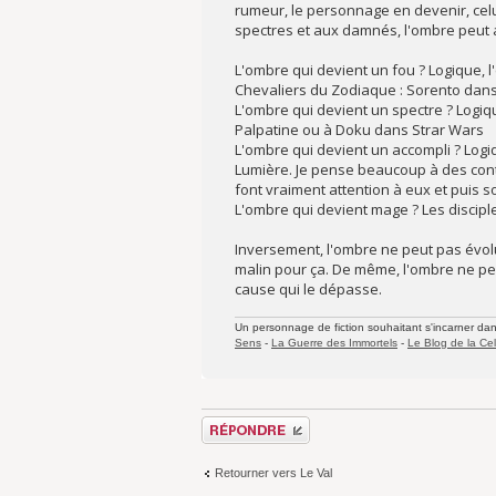
rumeur, le personnage en devenir, celu
spectres et aux damnés, l'ombre peut 
L'ombre qui devient un fou ? Logique, 
Chevaliers du Zodiaque : Sorento dan
L'ombre qui devient un spectre ? Logiq
Palpatine ou à Doku dans Strar Wars
L'ombre qui devient un accompli ? Logiq
Lumière. Je pense beaucoup à des conte
font vraiment attention à eux et puis so
L'ombre qui devient mage ? Les discipl
Inversement, l'ombre ne peut pas évolué
malin pour ça. De même, l'ombre ne peut
cause qui le dépasse.
Un personnage de fiction souhaitant s'incarner dans 
Sens
-
La Guerre des Immortels
-
Le Blog de la Cel
Répondre
Retourner vers Le Val