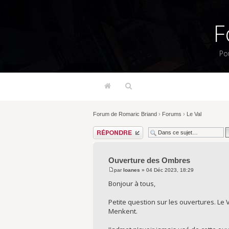
F
Po
Forum de Romaric Briand
›
Forums
›
Le Val
Répondre
Ouverture des Ombres
par
Ioanes
» 04 Déc 2023, 18:29
Bonjour à tous,
Petite question sur les ouvertures. Le
Menkent.