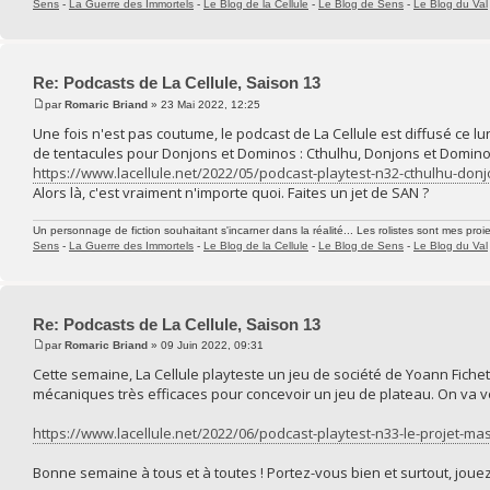
Sens
-
La Guerre des Immortels
-
Le Blog de la Cellule
-
Le Blog de Sens
-
Le Blog du Val
Re: Podcasts de La Cellule, Saison 13
par
Romaric Briand
» 23 Mai 2022, 12:25
Une fois n'est pas coutume, le podcast de La Cellule est diffusé ce lund
de tentacules pour Donjons et Dominos : Cthulhu, Donjons et Domin
https://www.lacellule.net/2022/05/podcast-playtest-n32-cthulhu-donj
Alors là, c'est vraiment n'importe quoi. Faites un jet de SAN ?
Un personnage de fiction souhaitant s'incarner dans la réalité... Les rolistes sont mes proie
Sens
-
La Guerre des Immortels
-
Le Blog de la Cellule
-
Le Blog de Sens
-
Le Blog du Val
Re: Podcasts de La Cellule, Saison 13
par
Romaric Briand
» 09 Juin 2022, 09:31
Cette semaine, La Cellule playteste un jeu de société de Yoann Fiche
mécaniques très efficaces pour concevoir un jeu de plateau. On va voi
https://www.lacellule.net/2022/06/podcast-playtest-n33-le-projet-ma
Bonne semaine à tous et à toutes ! Portez-vous bien et surtout, jouez