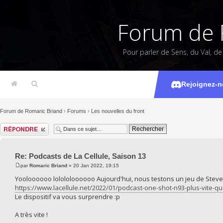
Forum de 
Pour parler de Sens, du Val, d
Podcasts d
Rejoignez-n
Forum de Romaric Briand
›
Forums
›
Les nouvelles du front
Répondre
Re: Podcasts de La Cellule, Saison 13
par
Romaric Briand
» 20 Jan 2022, 19:15
Yooloooooo lolololoooooo Aujourd'hui, nous testons un jeu de Steve
https://www.lacellule.net/2022/01/podcast-one-shot-n93-plus-vite-qu
Le dispositif va vous surprendre :p
A très vite !