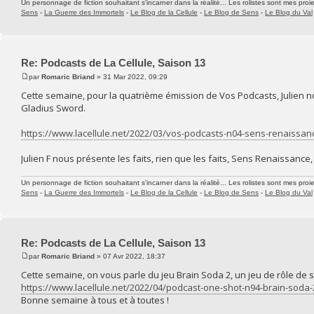
Un personnage de fiction souhaitant s'incarner dans la réalité... Les rolistes sont mes proie
Sens
-
La Guerre des Immortels
-
Le Blog de la Cellule
-
Le Blog de Sens
-
Le Blog du Val
Re: Podcasts de La Cellule, Saison 13
par
Romaric Briand
» 31 Mar 2022, 09:29
Cette semaine, pour la quatrième émission de Vos Podcasts, Julien 
Gladius Sword.
https://www.lacellule.net/2022/03/vos-podcasts-n04-sens-renaissan
Julien F nous présente les faits, rien que les faits, Sens Renaissance, 
Un personnage de fiction souhaitant s'incarner dans la réalité... Les rolistes sont mes proie
Sens
-
La Guerre des Immortels
-
Le Blog de la Cellule
-
Le Blog de Sens
-
Le Blog du Val
Re: Podcasts de La Cellule, Saison 13
par
Romaric Briand
» 07 Avr 2022, 18:37
Cette semaine, on vous parle du jeu Brain Soda 2, un jeu de rôle de sé
https://www.lacellule.net/2022/04/podcast-one-shot-n94-brain-soda-
Bonne semaine à tous et à toutes !