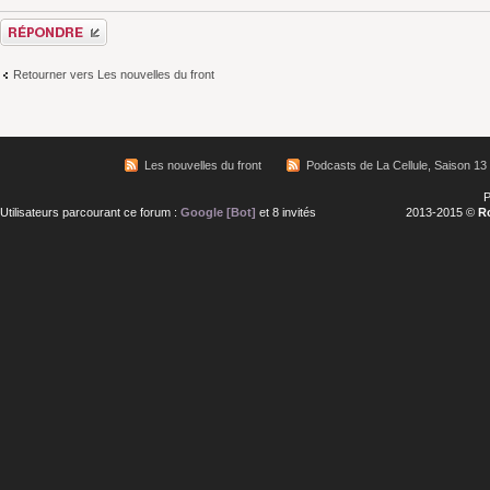
Répondre
Retourner vers Les nouvelles du front
Les nouvelles du front
Podcasts de La Cellule, Saison 13
P
Utilisateurs parcourant ce forum :
Google [Bot]
et 8 invités
2013-2015 ©
R