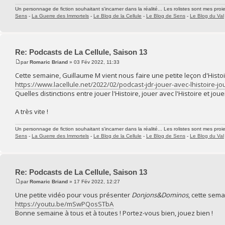
Un personnage de fiction souhaitant s'incarner dans la réalité... Les rolistes sont mes proie
Sens
-
La Guerre des Immortels
-
Le Blog de la Cellule
-
Le Blog de Sens
-
Le Blog du Val
Re: Podcasts de La Cellule, Saison 13
par
Romaric Briand
» 03 Fév 2022, 11:33
Cette semaine, Guillaume M vient nous faire une petite leçon d'Histoir
https://www.lacellule.net/2022/02/podcast-jdr-jouer-avec-lhistoire-jo
Quelles distinctions entre jouer l'Histoire, jouer avec l'Histoire et joue
A très vite !
Un personnage de fiction souhaitant s'incarner dans la réalité... Les rolistes sont mes proie
Sens
-
La Guerre des Immortels
-
Le Blog de la Cellule
-
Le Blog de Sens
-
Le Blog du Val
Re: Podcasts de La Cellule, Saison 13
par
Romaric Briand
» 17 Fév 2022, 12:27
Une petite vidéo pour vous présenter
Donjons&Dominos
, cette sema
https://youtu.be/mSwPQosSTbA
Bonne semaine à tous et à toutes ! Portez-vous bien, jouez bien !