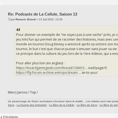
Re: Podcasts de La Cellule, Saison 13
par
Romaric Briand
» 13 Juil 2022, 13:29
Pour donner un exemple de "ne soyez pas à une vache" près, je va
jeu très fun qui permet de se raconter des histoires, mais avec
monde en tournoi Doug Kinney a annoncé après sa victoire son mant
tournoi, le but c'est que chacun puisse s'amuser sans jouer sa vie 
ce principe dans la culture du jeu lors de la 1ère édition, qui a ens
Pour aller plus loin (en anglais) :
https://boardgamegeek.com/thread/104410
... ead/page/0
https://ffg-forum-archive.entropicdream
... an-to-you/
Merci Jarnos ! Top !
Un personnage de fiction souhaitant s'incarner dans la réalité... Les rolistes sont mes proie
Sens
-
La Guerre des Immortels
-
Le Blog de la Cellule
-
Le Blog de Sens
-
Le Blog du Val
Précédente