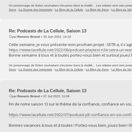
Un personnage de fiction souhaitant s'incarner dans la réalité... Les rolistes sont mes proie
Sens
-
La Guerre des Immortels
-
Le Blog de la Cellule
-
Le Blog de Sens
-
Le Blog du Val
Re: Podcasts de La Cellule, Saison 13
par
Romaric Briand
» 30 Juin 2022, 10:18
Cette semaine, je vous présente mon prochain projet : SETR-a, il s'ag
https://www.lacellule.net/2022/06/podcast-playtest-n34-setra-un-wa
Bonne semaine à tous et à toutes portez-vous bien et surtout jouez b
Un personnage de fiction souhaitant s'incarner dans la réalité... Les rolistes sont mes proie
Sens
-
La Guerre des Immortels
-
Le Blog de la Cellule
-
Le Blog de Sens
-
Le Blog du Val
Re: Podcasts de La Cellule, Saison 13
par
Romaric Briand
» 07 Juil 2022, 11:09
Fin de notre saison 13 sur le thème de la confiance, confiance en soi,
https://www.lacellule.net/2022/07/podcast-jdr-confiance-en-soi-conf
Bonnes vacances à tous et à toutes ! Portez-vous bien, jouez bien ! Et