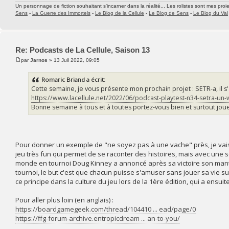
Un personnage de fiction souhaitant s'incarner dans la réalité... Les rolistes sont mes proie
Sens
-
La Guerre des Immortels
-
Le Blog de la Cellule
-
Le Blog de Sens
-
Le Blog du Val
Re: Podcasts de La Cellule, Saison 13
par
Jarnos
» 13 Juil 2022, 09:05
Romaric Briand a écrit:
Cette semaine, je vous présente mon prochain projet : SETR-a, il s
https://www.lacellule.net/2022/06/podcast-playtest-n34-setra-un
Bonne semaine à tous et à toutes portez-vous bien et surtout joue
Pour donner un exemple de "ne soyez pas à une vache" près, je vais 
jeu très fun qui permet de se raconter des histoires, mais avec un
monde en tournoi Doug Kinney a annoncé après sa victoire son mantra
tournoi, le but c'est que chacun puisse s'amuser sans jouer sa vie su
ce principe dans la culture du jeu lors de la 1ère édition, qui a ensuit
Pour aller plus loin (en anglais) :
https://boardgamegeek.com/thread/104410 ... ead/page/0
https://ffg-forum-archive.entropicdream ... an-to-you/