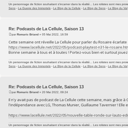
Un personnage de fiction souhaitant s'incarner dans la réalité... Les rolistes sont mes proie
Sens
-
La Guerre des Immortels
-
Le Blog de la Cellule
-
Le Blog de Sens
-
Le Blog du Val
Re: Podcasts de La Cellule, Saison 13
par
Romaric Briand
» 05 Mai 2022, 16:59
Cette semaine ont réveille La Cellule pour parler du Rosaire écarlate 
https://www.lacellule.net/2022/05/podcast-playtest-n31-le-rosaire.ht
Bonne semaine à tous et à toutes ! Portez-vous bien et surtout jouez 
Un personnage de fiction souhaitant s'incarner dans la réalité... Les rolistes sont mes proie
Sens
-
La Guerre des Immortels
-
Le Blog de la Cellule
-
Le Blog de Sens
-
Le Blog du Val
Re: Podcasts de La Cellule, Saison 13
par
Romaric Briand
» 20 Mai 2022, 09:24
Il n'y avait pas de podcast de La Cellule cette semaine, mais grâce à
l'indépendance avec LG, Thomas Munier, Guillaume Tavernier ! Elle est
https://www.lacellule.net/2022/05/nouvelle-table-ronde-sur-lauto-edi
Un personnage de fiction souhaitant s'incarner dans la réalité... Les rolistes sont mes proie