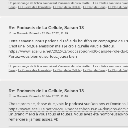
Un personnage de fiction souhaitant s'incarner dans la réalité... Les rolistes sont mes proie
Sens
-
La Guerre des Immortels
-
Le Blog de la Cellule
-
Le Blog de Sens
-
Le Blog du Val
Re: Podcasts de La Cellule, Saison 13
par
Romaric Briand
» 24 Fév 2022, 11:19
Cette semaine, nous parlons du rôle du bouffon en compagnie de Tri
C'est une longue émission mais je crois qu'elle vaut le détour.
https://www.lacellule.net/2022/02/podcast-adn-n30-dans-le-role-du-
Portez-vous bien et, surtout, jouez bien !
Un personnage de fiction souhaitant s'incarner dans la réalité... Les rolistes sont mes proie
Sens
-
La Guerre des Immortels
-
Le Blog de la Cellule
-
Le Blog de Sens
-
Le Blog du Val
Re: Podcasts de La Cellule, Saison 13
par
Romaric Briand
» 03 Mar 2022, 11:46
Chose promise, chose due, voici le podcast sur Donjons et Dominos, hi
https://www.lacellule.net/2022/03/podcast-bonus-n24-donjons-domi
Un grand merci à vous tous et toutes. Vous avez été nombreuses/nom
remercierai jamais assez. =D