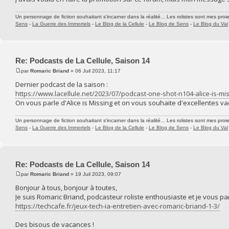
Un personnage de fiction souhaitant s'incarner dans la réalité... Les rolistes sont mes proie
Sens
-
La Guerre des Immortels
-
Le Blog de la Cellule
-
Le Blog de Sens
-
Le Blog du Val
Re: Podcasts de La Cellule, Saison 14
par
Romaric Briand
» 06 Juil 2023, 11:17
Dernier podcast de la saison :
https://www.lacellule.net/2023/07/podcast-one-shot-n104-alice-is-mis
On vous parle d'Alice is Missing et on vous souhaite d'excellentes va
Un personnage de fiction souhaitant s'incarner dans la réalité... Les rolistes sont mes proie
Sens
-
La Guerre des Immortels
-
Le Blog de la Cellule
-
Le Blog de Sens
-
Le Blog du Val
Re: Podcasts de La Cellule, Saison 14
par
Romaric Briand
» 19 Juil 2023, 09:07
Bonjour à tous, bonjour à toutes,
Je suis Romaric Briand, podcasteur roliste enthousiaste et je vous pa
https://techcafe.fr/jeux-tech-ia-entretien-avec-romaric-briand-1-3/
Des bisous de vacances !