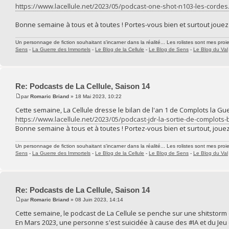
https://www.lacellule.net/2023/05/podcast-one-shot-n103-les-cordes
Bonne semaine à tous et à toutes ! Portes-vous bien et surtout jouez 
Un personnage de fiction souhaitant s'incarner dans la réalité... Les rolistes sont mes proie
Sens
-
La Guerre des Immortels
-
Le Blog de la Cellule
-
Le Blog de Sens
-
Le Blog du Val
Re: Podcasts de La Cellule, Saison 14
par
Romaric Briand
» 18 Mai 2023, 10:22
Cette semaine, La Cellule dresse le bilan de l'an 1 de Complots la G
https://www.lacellule.net/2023/05/podcast-jdr-la-sortie-de-complots-b
Bonne semaine à tous et à toutes ! Portez-vous bien et surtout, jouez
Un personnage de fiction souhaitant s'incarner dans la réalité... Les rolistes sont mes proie
Sens
-
La Guerre des Immortels
-
Le Blog de la Cellule
-
Le Blog de Sens
-
Le Blog du Val
Re: Podcasts de La Cellule, Saison 14
par
Romaric Briand
» 08 Juin 2023, 14:14
Cette semaine, le podcast de La Cellule se penche sur une shitstorm 
En Mars 2023, une personne s'est suicidée à cause des #IA et du Jeu d