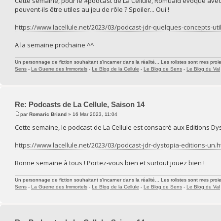
Cette semaine, pour le #podcast de La Cellule, Romuald évoque avec 
peuvent-ils être utiles au jeu de rôle ? Spoiler... Oui !
https://www.lacellule.net/2023/03/podcast-jdr-quelques-concepts-uti
A la semaine prochaine ^^
Un personnage de fiction souhaitant s'incarner dans la réalité... Les rolistes sont mes proie
Sens
-
La Guerre des Immortels
-
Le Blog de la Cellule
-
Le Blog de Sens
-
Le Blog du Val
Re: Podcasts de La Cellule, Saison 14
par
Romaric Briand
» 16 Mar 2023, 11:04
Cette semaine, le podcast de La Cellule est consacré aux Editions Dyst
https://www.lacellule.net/2023/03/podcast-jdr-dystopia-editions-un.h
Bonne semaine à tous ! Portez-vous bien et surtout jouez bien !
Un personnage de fiction souhaitant s'incarner dans la réalité... Les rolistes sont mes proie
Sens
-
La Guerre des Immortels
-
Le Blog de la Cellule
-
Le Blog de Sens
-
Le Blog du Val