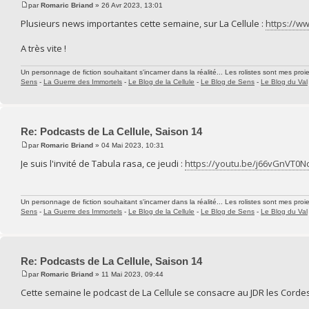
par
Romaric Briand
» 26 Avr 2023, 13:01
Plusieurs news importantes cette semaine, sur La Cellule :
https://ww
A très vite !
Un personnage de fiction souhaitant s'incarner dans la réalité... Les rolistes sont mes proie
Sens
-
La Guerre des Immortels
-
Le Blog de la Cellule
-
Le Blog de Sens
-
Le Blog du Val
Re: Podcasts de La Cellule, Saison 14
par
Romaric Briand
» 04 Mai 2023, 10:31
Je suis l'invité de Tabula rasa, ce jeudi :
https://youtu.be/j66vGnVT0N
Un personnage de fiction souhaitant s'incarner dans la réalité... Les rolistes sont mes proie
Sens
-
La Guerre des Immortels
-
Le Blog de la Cellule
-
Le Blog de Sens
-
Le Blog du Val
Re: Podcasts de La Cellule, Saison 14
par
Romaric Briand
» 11 Mai 2023, 09:44
Cette semaine le podcast de La Cellule se consacre au JDR les Cordes