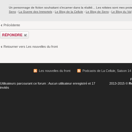
Un personnage de fiction souhaitant s'incarner dans la réalité... Les rolistes sont mes proie
Sens
-
La Guerre des Immortels
-
Le Blog de la Cellule
-
Le Blog de Sens
-
Le Blog du Val
Précédente
Répondre
Retourner vers Les nouvelles du front
Les nouvelles du front
Podcasts de La Cellule, Saison 14
P
Utilisateurs parcourant ce forum : Aucun utilisateur enregistré et 17
2013-2015 ©
R
invités