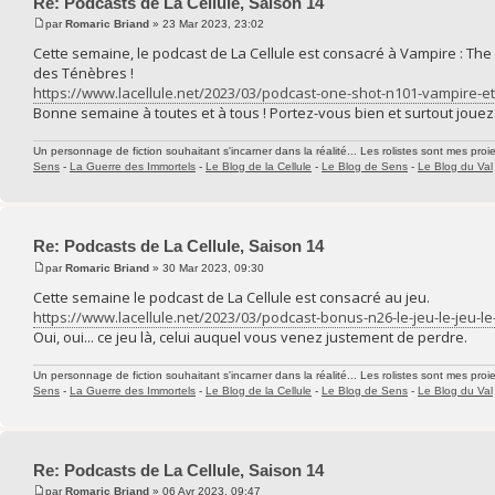
Re: Podcasts de La Cellule, Saison 14
par
Romaric Briand
» 23 Mar 2023, 23:02
Cette semaine, le podcast de La Cellule est consacré à Vampire : The
des Ténèbres !
https://www.lacellule.net/2023/03/podcast-one-shot-n101-vampire-et
Bonne semaine à toutes et à tous ! Portez-vous bien et surtout jouez 
Un personnage de fiction souhaitant s'incarner dans la réalité... Les rolistes sont mes proie
Sens
-
La Guerre des Immortels
-
Le Blog de la Cellule
-
Le Blog de Sens
-
Le Blog du Val
Re: Podcasts de La Cellule, Saison 14
par
Romaric Briand
» 30 Mar 2023, 09:30
Cette semaine le podcast de La Cellule est consacré au jeu.
https://www.lacellule.net/2023/03/podcast-bonus-n26-le-jeu-le-jeu-le
Oui, oui... ce jeu là, celui auquel vous venez justement de perdre.
Un personnage de fiction souhaitant s'incarner dans la réalité... Les rolistes sont mes proie
Sens
-
La Guerre des Immortels
-
Le Blog de la Cellule
-
Le Blog de Sens
-
Le Blog du Val
Re: Podcasts de La Cellule, Saison 14
par
Romaric Briand
» 06 Avr 2023, 09:47