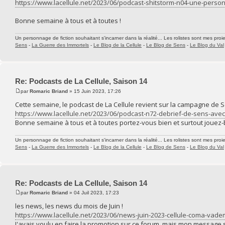
https://www.lacellule.net/2023/06/podcast-shitstorm-n04-une-perso
Bonne semaine à tous et à toutes !
Un personnage de fiction souhaitant s'incarner dans la réalité... Les rolistes sont mes proie
Sens
-
La Guerre des Immortels
-
Le Blog de la Cellule
-
Le Blog de Sens
-
Le Blog du Val
Re: Podcasts de La Cellule, Saison 14
par
Romaric Briand
» 15 Juin 2023, 17:26
Cette semaine, le podcast de La Cellule revient sur la campagne de Se
https://www.lacellule.net/2023/06/podcast-n72-debrief-de-sens-avec
Bonne semaine à tous et à toutes portez-vous bien et surtout jouez-
Un personnage de fiction souhaitant s'incarner dans la réalité... Les rolistes sont mes proie
Sens
-
La Guerre des Immortels
-
Le Blog de la Cellule
-
Le Blog de Sens
-
Le Blog du Val
Re: Podcasts de La Cellule, Saison 14
par
Romaric Briand
» 04 Juil 2023, 17:23
les news, les news du mois de Juin !
https://www.lacellule.net/2023/06/news-juin-2023-cellule-coma-vad
J'avais voulu en faire la promotion sur ce forum, mais mon message s