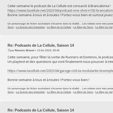
Cette semaine le podcast de La Cellule est consacré à Brancalonia !
https://www.lacellule.net/2023/04/podcast-one-shot-n102-brancaloni
Bonne semaine à tous et à toutes ! Portez-vous bien et surtout jouez
Un personnage de fiction souhaitant s'incarner dans la réalité... Les rolistes sont mes proie
Sens
-
La Guerre des Immortels
-
Le Blog de la Cellule
-
Le Blog de Sens
-
Le Blog du Val
Re: Podcasts de La Cellule, Saison 14
par
Romaric Briand
» 13 Avr 2023, 09:46
Cette semaine, pour fêter la sortie de Runners et Dominos, le podcast
Un playtest et des questions qui vont finalement nous pousser à inte
https://www.lacellule.net/2023/04/garage-n26-la-modularite-lexempl
Bonne semaine à tous et à toutes ! Portez-vous bien !
Un personnage de fiction souhaitant s'incarner dans la réalité... Les rolistes sont mes proie
Sens
-
La Guerre des Immortels
-
Le Blog de la Cellule
-
Le Blog de Sens
-
Le Blog du Val
Re: Podcasts de La Cellule, Saison 14