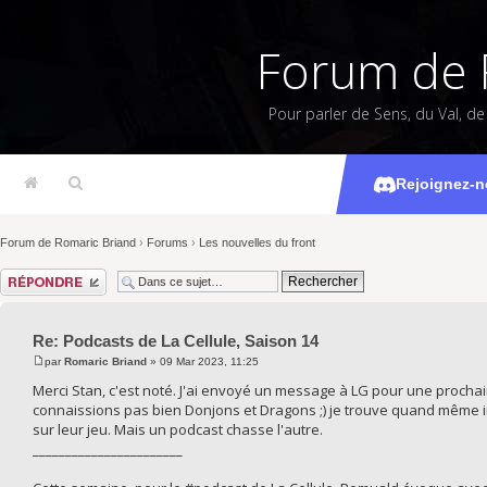
Forum de 
Pour parler de Sens, du Val, d
Podcasts d
Rejoignez-n
Forum de Romaric Briand
›
Forums
›
Les nouvelles du front
Répondre
Re: Podcasts de La Cellule, Saison 14
par
Romaric Briand
» 09 Mar 2023, 11:25
Merci Stan, c'est noté. J'ai envoyé un message à LG pour une procha
connaissions pas bien Donjons et Dragons ;) je trouve quand même i
sur leur jeu. Mais un podcast chasse l'autre.
_______________________