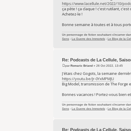
https://www.lacellule.net/2022/10/po
ça pète ! ça claque ! c'est rutilant, c'est
Achetez-le !
Bonne semaine à toutes et à tous porte
Un personnage de fiction souhaitant s'incarner dans 
Sens
-
La Guerre des Immortels
-
Le Blog de la Cel
Re: Podcasts de La Cellule, Saiso
par
Romaric Briand
» 26 Oct 2022, 13:45
J'étais chez Gogots, la semaine derniè
https://youtu.be/Jr-0YxMPMJU
Big Model, transmission de The Forge e
Bonnes vacances ! Portez-vous bien et 
Un personnage de fiction souhaitant s'incarner dans 
Sens
-
La Guerre des Immortels
-
Le Blog de la Cel
Re: Podcasts de La Cellule, Saiso