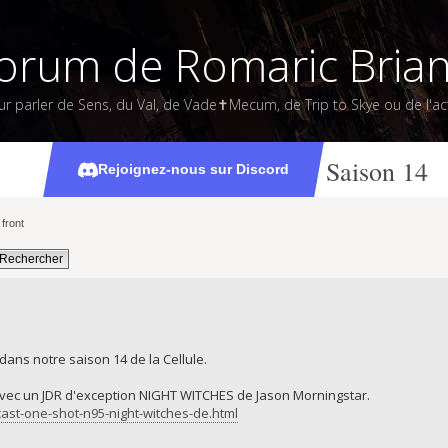
orum de Romaric Bria
ur parler de Sens, du Val, de Vade✝Mecum, de Trip to Skye ou de l'act
Podcasts de La Cellule, Saison 14
Rejoignez-nous sur Discord
front
dans notre saison 14 de la Cellule.
avec un JDR d'exception NIGHT WITCHES de Jason Morningstar.
cast-one-shot-n95-night-witches-de.html