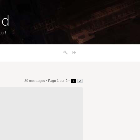
nd
u !
30 messages •
Page
1
sur
2
•
1
2