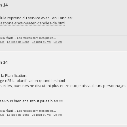
n 14
llule reprend du service avec Ten Candles !
cast-one-shot-n98-ten-candles-de.html
la réalité... Les rolistes sont mes proies...
lule
-
Le Blog de Sens
-
Le Blog du Val
-
Le Val
n 14
la Planification.
ge-n25-la-planification-quand-les.html
 et les joueuses ne discutent plus entre eux, mais via leurs personnages 
z-vous bien et surtout jouez bien ^^
la réalité... Les rolistes sont mes proies...
lule
-
Le Blog de Sens
-
Le Blog du Val
-
Le Val