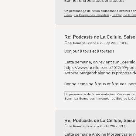
Bonne rentrée à tous et à toutes !
Un personnage de fiction souhaitant s'incarner dans 
Sens
-
La Guerre des Immortels
-
Le Blog de la Cel
Re: Podcasts de La Cellule, Saiso
par
Romaric Briand
» 29 Sep 2022, 10:42
Bonjour à tous et à toutes !
Cette semaine, on revient sur Ex-Nihilo 
https://www.lacellule.net/2022/09/podca
Antoine Morgenthaler nous propose de 
Bonne semaine à tous et à toutes, port
Un personnage de fiction souhaitant s'incarner dans 
Sens
-
La Guerre des Immortels
-
Le Blog de la Cel
Re: Podcasts de La Cellule, Saiso
par
Romaric Briand
» 20 Oct 2022, 13:48
Cette semaine Antoine Morgenthaler no