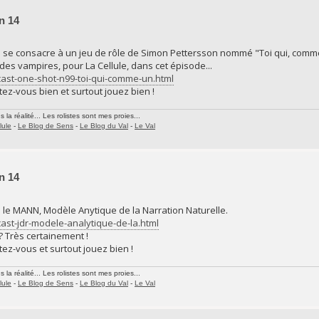
n 14
le se consacre à un jeu de rôle de Simon Pettersson nommé "Toi qui, co
 des vampires, pour La Cellule, dans cet épisode...
cast-one-shot-n99-toi-qui-comme-un.html
ez-vous bien et surtout jouez bien !
la réalité... Les rolistes sont mes proies...
lule
-
Le Blog de Sens
-
Le Blog du Val
-
Le Val
n 14
 le MANN, Modèle Anytique de la Narration Naturelle.
ast-jdr-modele-analytique-de-la.html
 ? Très certainement !
ez-vous et surtout jouez bien !
la réalité... Les rolistes sont mes proies...
lule
-
Le Blog de Sens
-
Le Blog du Val
-
Le Val