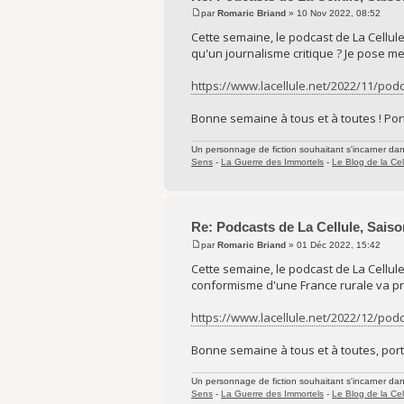
par
Romaric Briand
» 10 Nov 2022, 08:52
Cette semaine, le podcast de La Cellule
qu'un journalisme critique ? Je pose 
https://www.lacellule.net/2022/11/podc
Bonne semaine à tous et à toutes ! Port
Un personnage de fiction souhaitant s'incarner dans 
Sens
-
La Guerre des Immortels
-
Le Blog de la Cel
Re: Podcasts de La Cellule, Saiso
par
Romaric Briand
» 01 Déc 2022, 15:42
Cette semaine, le podcast de La Cellul
conformisme d'une France rurale va pr
https://www.lacellule.net/2022/12/podc
Bonne semaine à tous et à toutes, port
Un personnage de fiction souhaitant s'incarner dans 
Sens
-
La Guerre des Immortels
-
Le Blog de la Cel