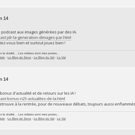
n 14
n podcast aux images générées par des IA.
ast-jdr-la-generation-dimages-par.html
ez-vous bien et surtout jouez bien !
la réalité... Les rolistes sont mes proies...
lule
-
Le Blog de Sens
-
Le Blog du Val
-
Le Val
n 14
bonus d'actualité et de retours sur les IA !
ast-bonus-n25-actualites-de-la.html
 retrouve à la rentrée, pour de nouveaux débats, toujours aussi enflammés
la réalité... Les rolistes sont mes proies...
lule
-
Le Blog de Sens
-
Le Blog du Val
-
Le Val