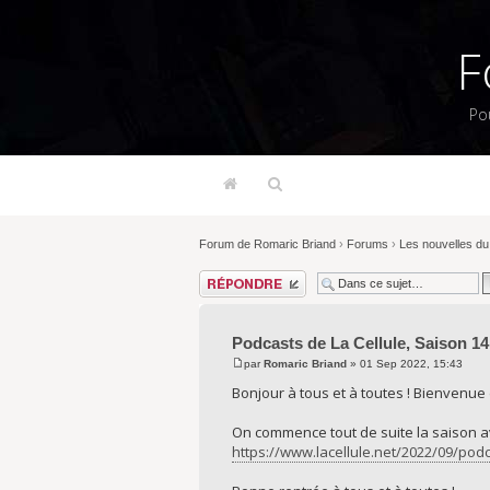
F
Po
Forum de Romaric Briand
›
Forums
›
Les nouvelles du 
Répondre
Podcasts de La Cellule, Saison 14
par
Romaric Briand
» 01 Sep 2022, 15:43
Bonjour à tous et à toutes ! Bienvenue 
On commence tout de suite la saison 
https://www.lacellule.net/2022/09/pod