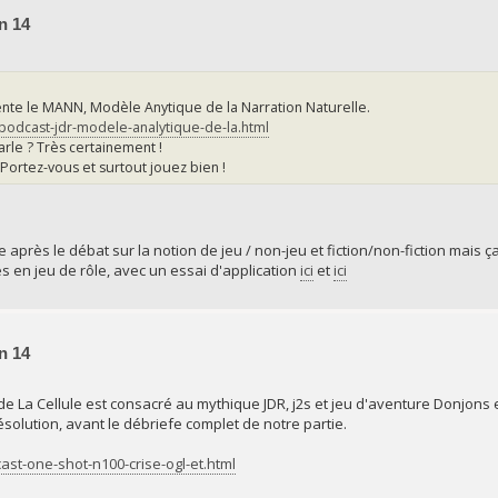
n 14
ente le MANN, Modèle Anytique de la Narration Naturelle.
/podcast-jdr-modele-analytique-de-la.html
arle ? Très certainement !
Portez-vous et surtout jouez bien !
e après le débat sur la notion de jeu / non-jeu et fiction/non-fiction mais 
en jeu de rôle, avec un essai d'application
ici
et
ici
n 14
e La Cellule est consacré au mythique JDR, j2s et jeu d'aventure Donjons 
solution, avant le débriefe complet de notre partie.
ast-one-shot-n100-crise-ogl-et.html