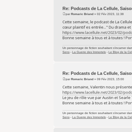
Re: Podcasts de La Cellule, Saiso
par
Romaric Briand
» 02 Fév 2023, 11:38
Cette semaine, le podcast de La Cellu
cœur plaintif es entrée..." Du drama et
https://www.lacellule.net/2023/02/pod
Bonne semaine à tous et à toutes ! Port
Un personnage de fiction souhaitant s'incarner dans 
Sens
-
La Guerre des Immortels
-
Le Blog de la Cel
Re: Podcasts de La Cellule, Saiso
par
Romaric Briand
» 09 Fév 2023, 15:00
Cette semaine, Valentin nous présente
https://www.lacellule.net/2023/02/podc
Le jeu de rôle vue par Austin et Searle
Bonne semaine à tous et à toutes ! Port
Un personnage de fiction souhaitant s'incarner dans 
Sens
-
La Guerre des Immortels
-
Le Blog de la Cel