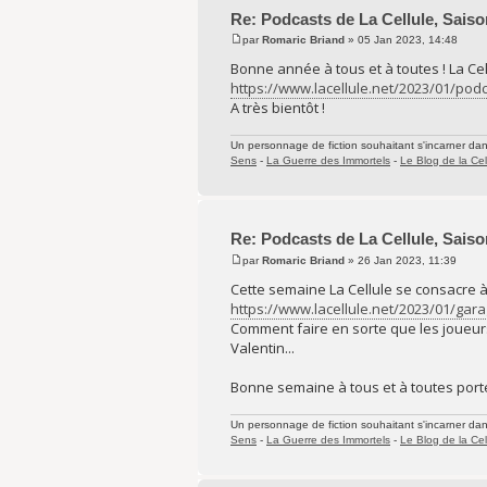
Re: Podcasts de La Cellule, Saiso
par
Romaric Briand
» 05 Jan 2023, 14:48
Bonne année à tous et à toutes ! La Ce
https://www.lacellule.net/2023/01/pod
A très bientôt !
Un personnage de fiction souhaitant s'incarner dans 
Sens
-
La Guerre des Immortels
-
Le Blog de la Cel
Re: Podcasts de La Cellule, Saiso
par
Romaric Briand
» 26 Jan 2023, 11:39
Cette semaine La Cellule se consacre à 
https://www.lacellule.net/2023/01/gara
Comment faire en sorte que les joueurs
Valentin...
Bonne semaine à tous et à toutes porte
Un personnage de fiction souhaitant s'incarner dans 
Sens
-
La Guerre des Immortels
-
Le Blog de la Cel