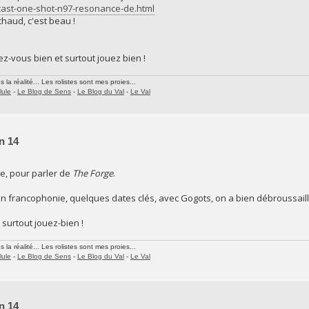
dcast-one-shot-n97-resonance-de.html
 chaud, c'est beau !
z-vous bien et surtout jouez bien !
la réalité... Les rolistes sont mes proies...
lule
-
Le Blog de Sens
-
Le Blog du Val
-
Le Val
n 14
re, pour parler de
The Forge
.
n francophonie, quelques dates clés, avec Gogots, on a bien débroussaillé
surtout jouez-bien !
la réalité... Les rolistes sont mes proies...
lule
-
Le Blog de Sens
-
Le Blog du Val
-
Le Val
n 14