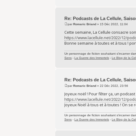
Re: Podcasts de La Cellule, Saiso
par
Romaric Briand
» 15 Déc 2022, 11:04
Cette semaine, La Cellule consacre so
https://www.lacellule.net/2022/12/podc
Bonne semaine à toutes et à tous ! port
Un personnage de fiction souhaitant s'incarner dans 
Sens
-
La Guerre des Immortels
-
Le Blog de la Cel
Re: Podcasts de La Cellule, Saiso
par
Romaric Briand
» 22 Déc 2022, 23:56
Joyeux noël ! Pour fêter ça, un podcast 
https://www.lacellule.net/2022/12/podc
Joyeux Noël à tous et à toutes ! On se
Un personnage de fiction souhaitant s'incarner dans 
Sens
-
La Guerre des Immortels
-
Le Blog de la Cel