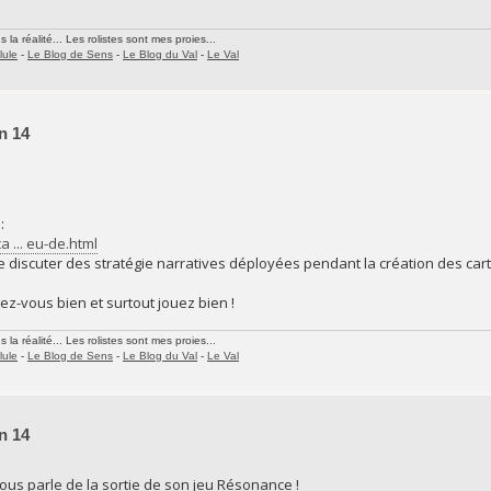
la réalité... Les rolistes sont mes proies...
lule
-
Le Blog de Sens
-
Le Blog du Val
-
Le Val
n 14
:
 ... eu-de.html
discuter des stratégie narratives déployées pendant la création des cart
ez-vous bien et surtout jouez bien !
la réalité... Les rolistes sont mes proies...
lule
-
Le Blog de Sens
-
Le Blog du Val
-
Le Val
n 14
us parle de la sortie de son jeu Résonance !