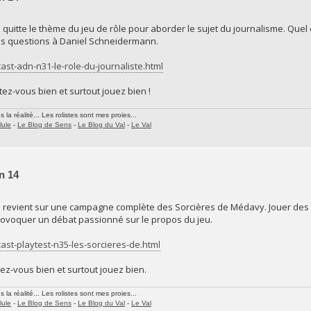
 quitte le thème du jeu de rôle pour aborder le sujet du journalisme. Quel e
mes questions à Daniel Schneidermann.
ast-adn-n31-le-role-du-journaliste.html
ez-vous bien et surtout jouez bien !
la réalité... Les rolistes sont mes proies...
lule
-
Le Blog de Sens
-
Le Blog du Val
-
Le Val
n 14
e revient sur une campagne complète des Sorcières de Médavy. Jouer des f
ovoquer un débat passionné sur le propos du jeu.
ast-playtest-n35-les-sorcieres-de.html
ez-vous bien et surtout jouez bien.
la réalité... Les rolistes sont mes proies...
lule
-
Le Blog de Sens
-
Le Blog du Val
-
Le Val