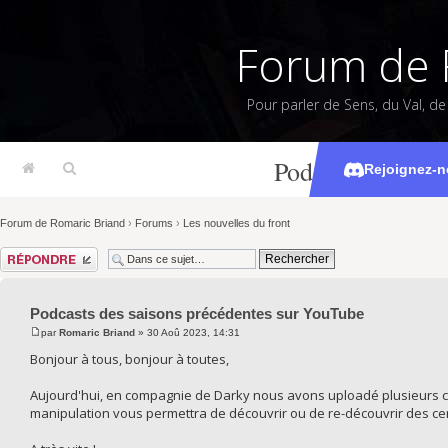
Forum de 
Pour parler de Sens, du Val, d
Podcasts des sa
Rejoignez-n
Forum de Romaric Briand
›
Forums
›
Les nouvelles du front
Répondre
Podcasts des saisons précédentes sur YouTube
par
Romaric Briand
» 30 Aoû 2023, 14:31
Bonjour à tous, bonjour à toutes,
Aujourd'hui, en compagnie de Darky nous avons uploadé plusieurs ce
manipulation vous permettra de découvrir ou de re-découvrir des ce