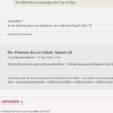
On débriefe la campagne de
Trip to Skye
Question !
Si on donne plus sur Patreon, on a droit à Trip to Fly ? :P
Cuitasses les patatas
Re: Podcast de La Cellule, Saison 15
par
Romaric Briand
» 17 Sep 2024, 17:41
Trip to Fly est en cours de production. ^^ Mais la pauvre Flavie a fort à 
Un personnage de fiction souhaitant s'incarner dans la réalité... Les rolistes sont mes proie
Sens
-
La Guerre des Immortels
-
Le Blog de la Cellule
-
Le Blog de Sens
-
Le Blog du Val
Répondre
Retourner vers Les nouvelles du front