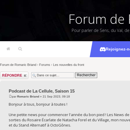
Forum de 
Pour parler de Sens, du Val, d
Podcast d
Rejoignez-n
Forum de Romaric Briand
›
Forums
›
Les nouvelles du front
Répondre
Podcast de La Cellule, Saison 15
par
Romaric Briand
» 21 Sep 2023, 09:18
Bonjour à tous, bonjour à toutes !
Une petite news pour commencer l'année du bon pied ! Les News de S
sorties du Rosaire Écarlate de Natacha Forel et du Village, mon nouv
et du Stand Alternatif à OctoGônes.