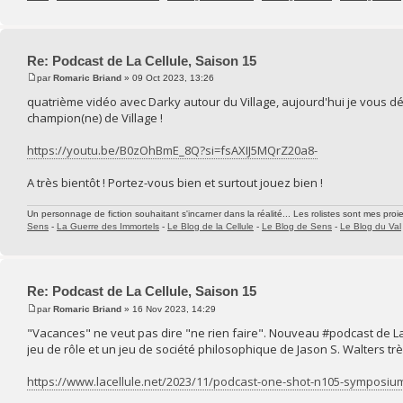
Re: Podcast de La Cellule, Saison 15
par
Romaric Briand
» 09 Oct 2023, 13:26
quatrième vidéo avec Darky autour du Village, aujourd'hui je vous dé
champion(ne) de Village !
https://youtu.be/B0zOhBmE_8Q?si=fsAXIJ5MQrZ20a8-
A très bientôt ! Portez-vous bien et surtout jouez bien !
Un personnage de fiction souhaitant s'incarner dans la réalité... Les rolistes sont mes proie
Sens
-
La Guerre des Immortels
-
Le Blog de la Cellule
-
Le Blog de Sens
-
Le Blog du Val
Re: Podcast de La Cellule, Saison 15
par
Romaric Briand
» 16 Nov 2023, 14:29
"Vacances" ne veut pas dire "ne rien faire". Nouveau #podcast de 
jeu de rôle et un jeu de société philosophique de Jason S. Walters tr
https://www.lacellule.net/2023/11/podcast-one-shot-n105-symposiu