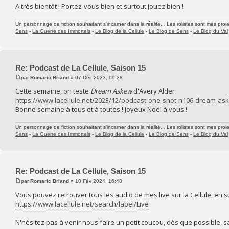
A très bientôt ! Portez-vous bien et surtout jouez bien !
Un personnage de fiction souhaitant s'incarner dans la réalité... Les rolistes sont mes proie
Sens
-
La Guerre des Immortels
-
Le Blog de la Cellule
-
Le Blog de Sens
-
Le Blog du Val
Re: Podcast de La Cellule, Saison 15
par
Romaric Briand
» 07 Déc 2023, 09:38
Cette semaine, on teste
Dream Askew
d'Avery Alder
https://www.lacellule.net/2023/12/podcast-one-shot-n106-dream-ask
Bonne semaine à tous et à toutes ! Joyeux Noël à vous !
Un personnage de fiction souhaitant s'incarner dans la réalité... Les rolistes sont mes proie
Sens
-
La Guerre des Immortels
-
Le Blog de la Cellule
-
Le Blog de Sens
-
Le Blog du Val
Re: Podcast de La Cellule, Saison 15
par
Romaric Briand
» 10 Fév 2024, 16:48
Vous pouvez retrouver tous les audio de mes live sur la Cellule, en su
https://www.lacellule.net/search/label/Live
N'hésitez pas à venir nous faire un petit coucou, dès que possible, s