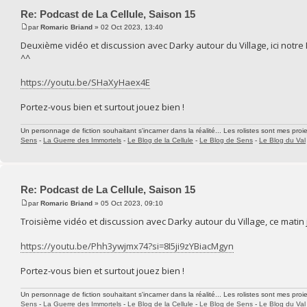
Re: Podcast de La Cellule, Saison 15
par
Romaric Briand
» 02 Oct 2023, 13:40
Deuxième vidéo et discussion avec Darky autour du Village, ici notre
^^
https://youtu.be/SHaXyHaex4E
Portez-vous bien et surtout jouez bien !
Un personnage de fiction souhaitant s'incarner dans la réalité... Les rolistes sont mes proie
Sens
-
La Guerre des Immortels
-
Le Blog de la Cellule
-
Le Blog de Sens
-
Le Blog du Val
Re: Podcast de La Cellule, Saison 15
par
Romaric Briand
» 05 Oct 2023, 09:10
Troisième vidéo et discussion avec Darky autour du Village, ce matin je
https://youtu.be/Phh3ywjmx74?si=8I5ji9zYBiacMgyn
Portez-vous bien et surtout jouez bien !
Un personnage de fiction souhaitant s'incarner dans la réalité... Les rolistes sont mes proie
Sens
-
La Guerre des Immortels
-
Le Blog de la Cellule
-
Le Blog de Sens
-
Le Blog du Val