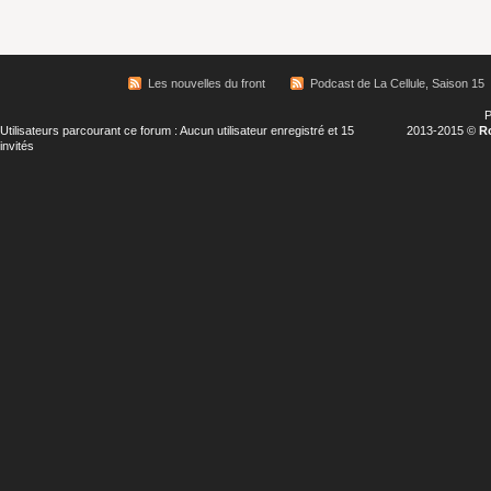
Les nouvelles du front
Podcast de La Cellule, Saison 15
P
Utilisateurs parcourant ce forum : Aucun utilisateur enregistré et 15
2013-2015 ©
R
invités