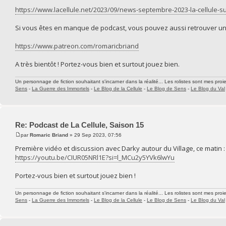
https://www.lacellule.net/2023/09/news-septembre-2023-la-cellule-su
Si vous êtes en manque de podcast, vous pouvez aussi retrouver un 
https://www.patreon.com/romaricbriand
A très bientôt ! Portez-vous bien et surtout jouez bien.
Un personnage de fiction souhaitant s'incarner dans la réalité... Les rolistes sont mes proie
Sens
-
La Guerre des Immortels
-
Le Blog de la Cellule
-
Le Blog de Sens
-
Le Blog du Val
Re: Podcast de La Cellule, Saison 15
par
Romaric Briand
» 29 Sep 2023, 07:56
Première vidéo et discussion avec Darky autour du Village, ce matin :
https://youtu.be/CIUR05NRl1E?si=l_MCu2y5YVk6lwYu
Portez-vous bien et surtout jouez bien !
Un personnage de fiction souhaitant s'incarner dans la réalité... Les rolistes sont mes proie
Sens
-
La Guerre des Immortels
-
Le Blog de la Cellule
-
Le Blog de Sens
-
Le Blog du Val