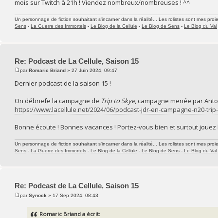
mois sur Twitch à 21h ! Viendez nombreux/nombreuses ! ^^
Un personnage de fiction souhaitant s'incarner dans la réalité... Les rolistes sont mes proie
Sens
-
La Guerre des Immortels
-
Le Blog de la Cellule
-
Le Blog de Sens
-
Le Blog du Val
Re: Podcast de La Cellule, Saison 15
par
Romaric Briand
» 27 Juin 2024, 09:47
Dernier podcast de la saison 15 !
On débriefe la campagne de
Trip to Skye
, campagne menée par Antoi
https://www.lacellule.net/2024/06/podcast-jdr-en-campagne-n20-trip-
Bonne écoute ! Bonnes vacances ! Portez-vous bien et surtout jouez 
Un personnage de fiction souhaitant s'incarner dans la réalité... Les rolistes sont mes proie
Sens
-
La Guerre des Immortels
-
Le Blog de la Cellule
-
Le Blog de Sens
-
Le Blog du Val
Re: Podcast de La Cellule, Saison 15
par
Synock
» 17 Sep 2024, 08:43
Romaric Briand a écrit: