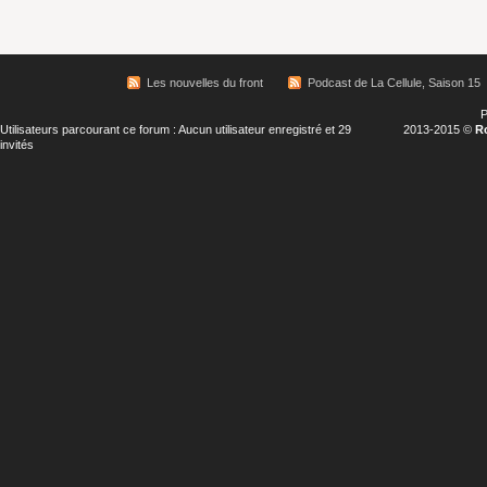
Les nouvelles du front
Podcast de La Cellule, Saison 15
P
Utilisateurs parcourant ce forum : Aucun utilisateur enregistré et 29
2013-2015 ©
R
invités