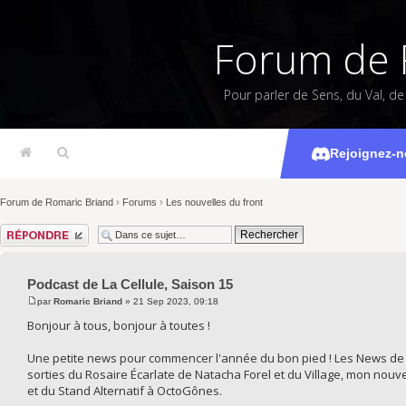
Forum de 
Pour parler de Sens, du Val, d
Podcast d
Rejoignez-n
Forum de Romaric Briand
›
Forums
›
Les nouvelles du front
Répondre
Podcast de La Cellule, Saison 15
par
Romaric Briand
» 21 Sep 2023, 09:18
Bonjour à tous, bonjour à toutes !
Une petite news pour commencer l'année du bon pied ! Les News de S
sorties du Rosaire Écarlate de Natacha Forel et du Village, mon nouv
et du Stand Alternatif à OctoGônes.