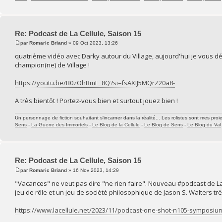
Re: Podcast de La Cellule, Saison 15
par
Romaric Briand
» 09 Oct 2023, 13:26
quatrième vidéo avec Darky autour du Village, aujourd'hui je vous dé
champion(ne) de Village !
https://youtu.be/B0zOhBmE_8Q?si=fsAXIJ5MQrZ20a8-
A très bientôt ! Portez-vous bien et surtout jouez bien !
Un personnage de fiction souhaitant s'incarner dans la réalité... Les rolistes sont mes proie
Sens
-
La Guerre des Immortels
-
Le Blog de la Cellule
-
Le Blog de Sens
-
Le Blog du Val
Re: Podcast de La Cellule, Saison 15
par
Romaric Briand
» 16 Nov 2023, 14:29
"Vacances" ne veut pas dire "ne rien faire". Nouveau #podcast de 
jeu de rôle et un jeu de société philosophique de Jason S. Walters tr
https://www.lacellule.net/2023/11/podcast-one-shot-n105-symposiu