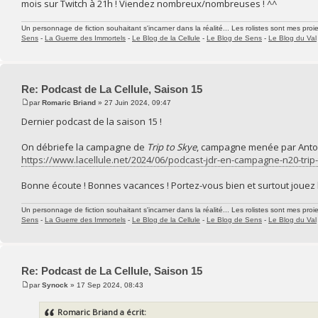
mois sur Twitch à 21h ! Viendez nombreux/nombreuses ! ^^
Un personnage de fiction souhaitant s'incarner dans la réalité... Les rolistes sont mes proie
Sens
-
La Guerre des Immortels
-
Le Blog de la Cellule
-
Le Blog de Sens
-
Le Blog du Val
Re: Podcast de La Cellule, Saison 15
par
Romaric Briand
» 27 Juin 2024, 09:47
Dernier podcast de la saison 15 !
On débriefe la campagne de
Trip to Skye
, campagne menée par Antoi
https://www.lacellule.net/2024/06/podcast-jdr-en-campagne-n20-trip-
Bonne écoute ! Bonnes vacances ! Portez-vous bien et surtout jouez 
Un personnage de fiction souhaitant s'incarner dans la réalité... Les rolistes sont mes proie
Sens
-
La Guerre des Immortels
-
Le Blog de la Cellule
-
Le Blog de Sens
-
Le Blog du Val
Re: Podcast de La Cellule, Saison 15
par
Synock
» 17 Sep 2024, 08:43
Romaric Briand a écrit: