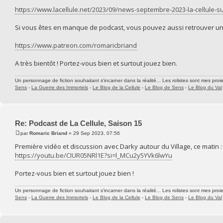
https://www.lacellule.net/2023/09/news-septembre-2023-la-cellule-su
Si vous êtes en manque de podcast, vous pouvez aussi retrouver un 
https://www.patreon.com/romaricbriand
A très bientôt ! Portez-vous bien et surtout jouez bien.
Un personnage de fiction souhaitant s'incarner dans la réalité... Les rolistes sont mes proie
Sens
-
La Guerre des Immortels
-
Le Blog de la Cellule
-
Le Blog de Sens
-
Le Blog du Val
Re: Podcast de La Cellule, Saison 15
par
Romaric Briand
» 29 Sep 2023, 07:56
Première vidéo et discussion avec Darky autour du Village, ce matin :
https://youtu.be/CIUR05NRl1E?si=l_MCu2y5YVk6lwYu
Portez-vous bien et surtout jouez bien !
Un personnage de fiction souhaitant s'incarner dans la réalité... Les rolistes sont mes proie
Sens
-
La Guerre des Immortels
-
Le Blog de la Cellule
-
Le Blog de Sens
-
Le Blog du Val