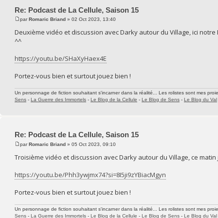
Re: Podcast de La Cellule, Saison 15
par
Romaric Briand
» 02 Oct 2023, 13:40
Deuxième vidéo et discussion avec Darky autour du Village, ici notre
^^
https://youtu.be/SHaXyHaex4E
Portez-vous bien et surtout jouez bien !
Un personnage de fiction souhaitant s'incarner dans la réalité... Les rolistes sont mes proie
Sens
-
La Guerre des Immortels
-
Le Blog de la Cellule
-
Le Blog de Sens
-
Le Blog du Val
Re: Podcast de La Cellule, Saison 15
par
Romaric Briand
» 05 Oct 2023, 09:10
Troisième vidéo et discussion avec Darky autour du Village, ce matin je
https://youtu.be/Phh3ywjmx74?si=8I5ji9zYBiacMgyn
Portez-vous bien et surtout jouez bien !
Un personnage de fiction souhaitant s'incarner dans la réalité... Les rolistes sont mes proie
Sens
-
La Guerre des Immortels
-
Le Blog de la Cellule
-
Le Blog de Sens
-
Le Blog du Val