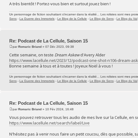
A très bientôt ! Portez-vous bien et surtout jouez bien !
Un personnage de fiction souhaitant s'incarner dans la réalité... Les rolistes sont mes proie
Sens
-
La Guerre des Immortels
-
Le Blog de la Cellule
-
Le Blog de Sens
-
Le Blog du Val
Re: Podcast de La Cellule, Saison 15
par
Romaric Briand
» 07 Déc 2023, 09:38
Cette semaine, on teste
Dream Askew
d'Avery Alder
https://www.lacellule.net/2023/12/podcast-one-shot-n106-dream-ask
Bonne semaine à tous et à toutes ! Joyeux Noël à vous !
Un personnage de fiction souhaitant s'incarner dans la réalité... Les rolistes sont mes proie
Sens
-
La Guerre des Immortels
-
Le Blog de la Cellule
-
Le Blog de Sens
-
Le Blog du Val
Re: Podcast de La Cellule, Saison 15
par
Romaric Briand
» 10 Fév 2024, 16:48
Vous pouvez retrouver tous les audio de mes live sur la Cellule, en su
https://www.lacellule.net/search/label/Live
N'hésitez pas à venir nous faire un petit coucou, dès que possible, s