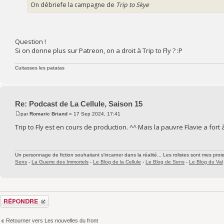
On débriefe la campagne de
Trip to Skye
Question !
Si on donne plus sur Patreon, on a droit à Trip to Fly ? :P
Cuitasses les patatas
Re: Podcast de La Cellule, Saison 15
par
Romaric Briand
» 17 Sep 2024, 17:41
Trip to Fly est en cours de production. ^^ Mais la pauvre Flavie a fort à 
Un personnage de fiction souhaitant s'incarner dans la réalité... Les rolistes sont mes proie
Sens
-
La Guerre des Immortels
-
Le Blog de la Cellule
-
Le Blog de Sens
-
Le Blog du Val
Répondre
Retourner vers Les nouvelles du front