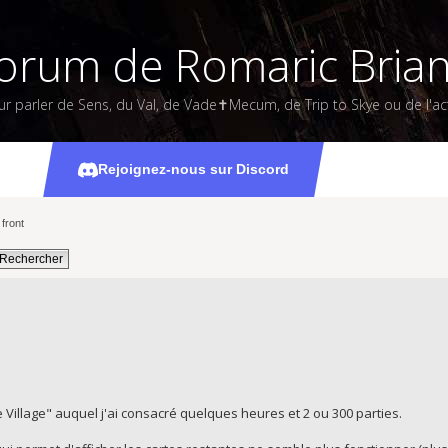
orum de Romaric Bria
ur parler de Sens, du Val, de Vade✝Mecum, de Trip to Skye ou de l'act
Le Village
Rejoignez-nous sur Discord
front
 Village" auquel j'ai consacré quelques heures et 2 ou 300 parties.