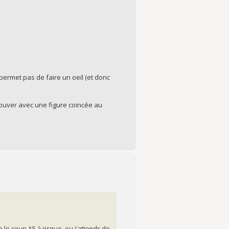
 permet pas de faire un oeil (et donc
trouver avec une figure coincée au
ue le coup A5 à risque, ou j'attends de