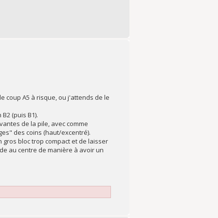
le coup A5 à risque, ou j'attends de le
 B2 (puis B1).
uivantes de la pile, avec comme
ges" des coins (haut/excentré).
un gros bloc trop compact et de laisser
rde au centre de manière à avoir un