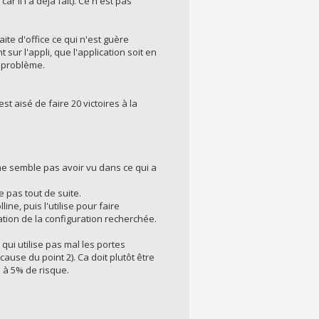
 il l'a déjà fait). Ce n'est pas
ite d'office ce qui n'est guère
sur l'appli, que l'application soit en
e problème.
est aisé de faire 20 victoires à la
e me semble pas avoir vu dans ce qui a
e pas tout de suite.
ne, puis l'utilise pour faire
éation de la configuration recherchée.
qui utilise pas mal les portes
ause du point 2). Ca doit plutôt être
e à 5% de risque.