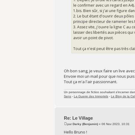
le confirmer avec un regard en A4).
1.bis. Bien sûr, si j'ai une figure 
2. Le but étant d'ouvrir deux pôles
principe directeur de ramener les 
3. Assez vite, j'ouvre la ligne C au
laisser des libertés aux pièces qu
avoir un point de pivot.
Tout ça n'est peut être pas très cla
Oh bon sang, je veux faire un live avec
Envoie moi un mail pour que nous puis
Tout ça m'a l'air passionnant.
Un personnage de fiction souhaitant s'incarner dans 
Sens
-
La Guerre des Immortels
-
Le Blog de la Cel
Re: Le Village
par
Darky (Benjamin)
» 06 Nov 2023, 10:31
Hello Bruno !