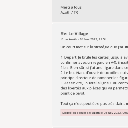
Merci à tous
Azoth / TR
Re: Le Village
par
Azoth
» 04 Nov 2023, 21:54
Un court mot sur la stratégie que j'ai uti
1. Départ: Je brûle les cartes jusqu'à a
confirmer avec un regard en A4). Ensuit
1.bis. Bien sûr, si j'ai une figure dans
2. Le but étant d'ouvrir deux pôles qui
principe directeur de ramener les figu
3. Assez vite, j'ouvre la ligne C au cen
des libertés aux pièces qui va permett
point de pivot.
Tout ça n'est peut être pas très clair..
Modifié en dernier par
Azoth
le 05 Nov 2023, 00:32