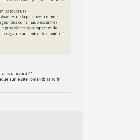
en B2 (puis B1).
suivantes de la pile, avec comme
èges" des coins (haut/excentré).
c un gros bloc trop compact et de
e, je regarde au centre de manière à
 tu es d'accord ^^
ue sur le site romaricbriand.fr