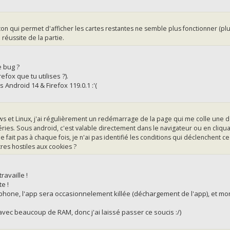
on qui permet d'afficher les cartes restantes ne semble plus fonctionner (plus ca
 réussite de la partie.
e bug ?
efox que tu utilises ?).
 Android 14 & Firefox 119.0.1 :'(
s et Linux, j'ai régulièrement un redémarrage de la page qui me colle une dé
ries. Sous android, c'est valable directement dans le navigateur ou en cliquant
le fait pas à chaque fois, je n'ai pas identifié les conditions qui déclenchent 
es hostiles aux cookies ?
ravaille !
e !
léphone, l'app sera occasionnelement killée (déchargement de l'app), et m
 avec beaucoup de RAM, donc j'ai laissé passer ce soucis :/)