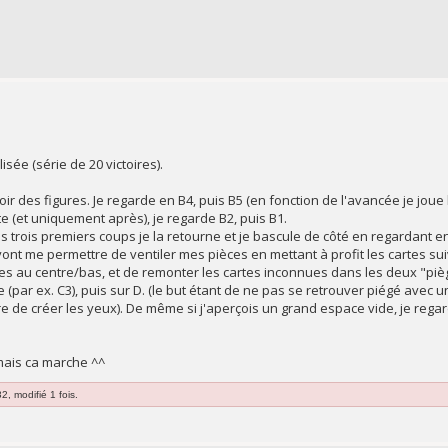
lisée (série de 20 victoires).
voir des figures. Je regarde en B4, puis B5 (en fonction de l'avancée je joue 
e (et uniquement après), je regarde B2, puis B1.
 ces trois premiers coups je la retourne et je bascule de côté en regardant en
 vont me permettre de ventiler mes pièces en mettant à profit les cartes s
res au centre/bas, et de remonter les cartes inconnues dans les deux "piè
tre (par ex. C3), puis sur D. (le but étant de ne pas se retrouver piégé avec 
re de créer les yeux). De même si j'aperçois un grand espace vide, je rega
. mais ca marche ^^
, modifié 1 fois.