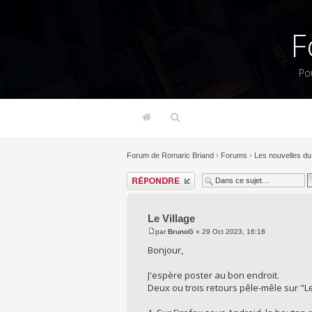
F
Po
Forum de Romaric Briand
›
Forums
›
Les nouvelles du 
Répondre
Le Village
par
BrunoG
» 29 Oct 2023, 16:18
Bonjour,
J'espère poster au bon endroit.
Deux ou trois retours pêle-mêle sur "Le