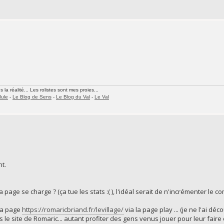
la réalité... Les rolistes sont mes proies...
lule
-
Le Blog de Sens
-
Le Blog du Val
-
Le Val
nt.
la page se charge ? (ça tue les stats :( ), l'idéal serait de n'incrémenter le
 la page
https://romaricbriand.fr/levillage/
via la page play ... (je ne l'ai dé
rs le site de Romaric... autant profiter des gens venus jouer pour leur faire