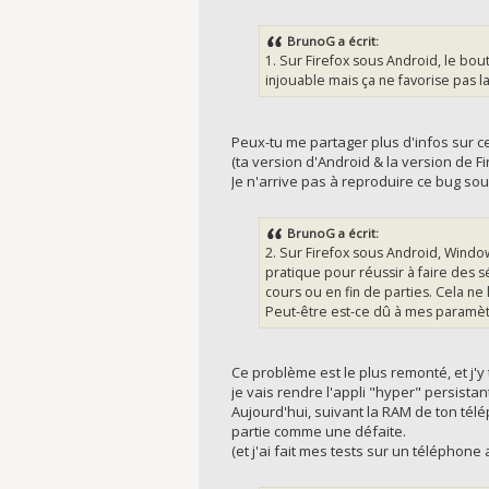
BrunoG a écrit:
1. Sur Firefox sous Android, le bout
injouable mais ça ne favorise pas la
Peux-tu me partager plus d'infos sur c
(ta version d'Android & la version de Fir
Je n'arrive pas à reproduire ce bug sous
BrunoG a écrit:
2. Sur Firefox sous Android, Window
pratique pour réussir à faire des sé
cours ou en fin de parties. Cela ne 
Peut-être est-ce dû à mes paramètr
Ce problème est le plus remonté, et j'y t
je vais rendre l'appli "hyper" persistant
Aujourd'hui, suivant la RAM de ton té
partie comme une défaite.
(et j'ai fait mes tests sur un téléphone