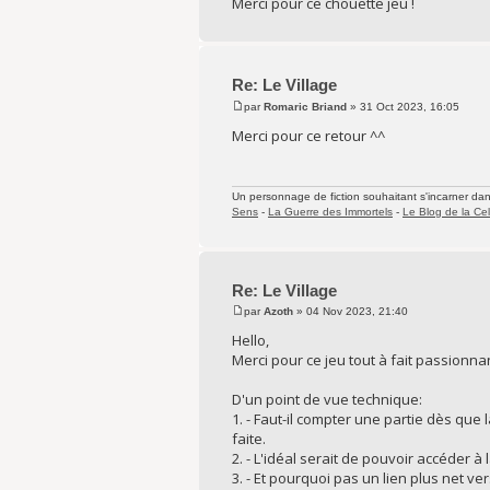
Merci pour ce chouette jeu !
Re: Le Village
par
Romaric Briand
» 31 Oct 2023, 16:05
Merci pour ce retour ^^
Un personnage de fiction souhaitant s'incarner dans 
Sens
-
La Guerre des Immortels
-
Le Blog de la Cel
Re: Le Village
par
Azoth
» 04 Nov 2023, 21:40
Hello,
Merci pour ce jeu tout à fait passionna
D'un point de vue technique:
1. - Faut-il compter une partie dès que 
faite.
2. - L'idéal serait de pouvoir accéder à
3. - Et pourquoi pas un lien plus net ve