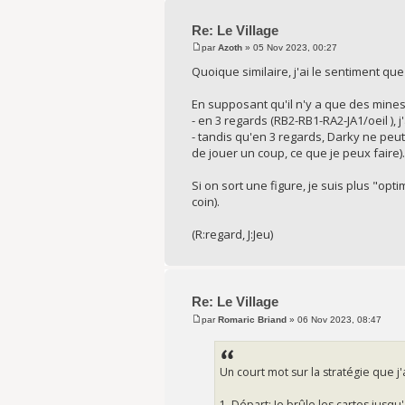
Re: Le Village
par
Azoth
» 05 Nov 2023, 00:27
Quoique similaire, j'ai le sentiment qu
En supposant qu'il n'y a que des mines
- en 3 regards (RB2-RB1-RA2-JA1/oeil ), j
- tandis qu'en 3 regards, Darky ne peut
de jouer un coup, ce que je peux faire).
Si on sort une figure, je suis plus "op
coin).
(R:regard, J:Jeu)
Re: Le Village
par
Romaric Briand
» 06 Nov 2023, 08:47
Un court mot sur la stratégie que j'a
1. Départ: Je brûle les cartes jusqu