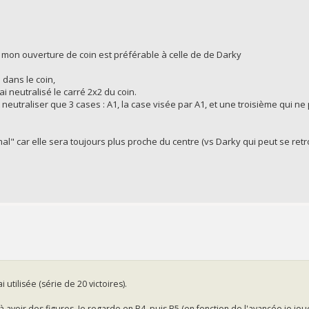
e mon ouverture de coin est préférable à celle de de Darky
 dans le coin,
'ai neutralisé le carré 2x2 du coin.
 neutraliser que 3 cases : A1, la case visée par A1, et une troisième qui ne
timal" car elle sera toujours plus proche du centre (vs Darky qui peut se re
i utilisée (série de 20 victoires).
'à avoir des figures. Je regarde en B4, puis B5 (en fonction de l'avancée je jo