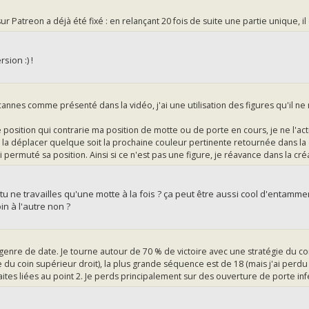
sur Patreon a déjà été fixé : en relançant 20 fois de suite une partie unique, il e
sion :) !
et cannes comme présenté dans la vidéo, j'ai une utilisation des figures qu'il 
 position qui contrarie ma position de motte ou de porte en cours, je ne l'act
 la déplacer quelque soit la prochaine couleur pertinente retournée dans la col
ai permuté sa position. Ainsi si ce n'est pas une figure, je réavance dans la cr
tu ne travailles qu'une motte à la fois ? ça peut être aussi cool d'entammer
in à l'autre non ?
e genre de date. Je tourne autour de 70 % de victoire avec une stratégie du coi
 du coin supérieur droit), la plus grande séquence est de 18 (mais j'ai perdu 
ites liées au point 2. Je perds principalement sur des ouverture de porte in