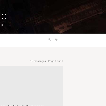
nd
u !
12 messages • Page
1
sur
1