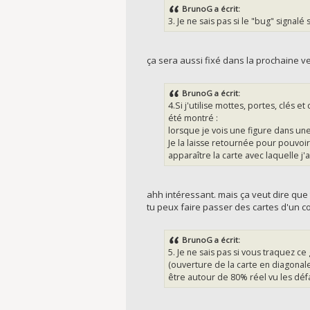
BrunoG a écrit:
3. Je ne sais pas si le "bug" signalé 
ça sera aussi fixé dans la prochaine ver
BrunoG a écrit:
4.Si j'utilise mottes, portes, clés 
été montré :
lorsque je vois une figure dans une
Je la laisse retournée pour pouvoir
apparaître la carte avec laquelle j'
ahh intéressant. mais ça veut dire que 
tu peux faire passer des cartes d'un co
BrunoG a écrit:
5. Je ne sais pas si vous traquez c
(ouverture de la carte en diagonale
être autour de 80% réel vu les défa