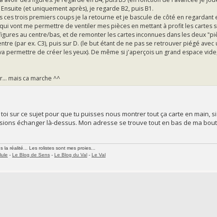
 Ensuite (et uniquement après), je regarde B2, puis B1.
dans ces trois premiers coups je la retourne et je bascule de côté en regardant 
 qui vont me permettre de ventiler mes pièces en mettant à profit les cartes 
figures au centre/bas, et de remonter les cartes inconnues dans les deux "pi
 centre (par ex. C3), puis sur D. (le but étant de ne pas se retrouver piégé ave
i va permettre de créer les yeux). De même si j'aperçois un grand espace vid
ir... mais ca marche ^^
 toi sur ce sujet pour que tu puisses nous montrer tout ça carte en main, si
sions échanger là-dessus. Mon adresse se trouve tout en bas de ma boutiq
la réalité... Les rolistes sont mes proies...
lule
-
Le Blog de Sens
-
Le Blog du Val
-
Le Val