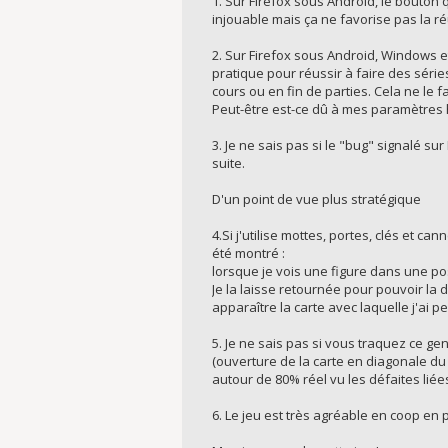
1. Sur Firefox sous Android, le bouton q
injouable mais ça ne favorise pas la réu
2. Sur Firefox sous Android, Windows et
pratique pour réussir à faire des séries
cours ou en fin de parties. Cela ne le f
Peut-être est-ce dû à mes paramètres 
3. Je ne sais pas si le "bug" signalé sur
suite.
D'un point de vue plus stratégique
4.Si j'utilise mottes, portes, clés et c
été montré :
lorsque je vois une figure dans une pos
Je la laisse retournée pour pouvoir la d
apparaître la carte avec laquelle j'ai p
5. Je ne sais pas si vous traquez ce gen
(ouverture de la carte en diagonale du c
autour de 80% réel vu les défaites liée
6. Le jeu est très agréable en coop en