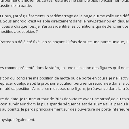
ui permet d'afficher les cartes restantes ne semble plus fonctionner (plus car
ssite de la partie.
 Linux, j'ai régulièrement un redémarrage de la page qui me colle une défa
. Sous android, c'est valable directement dans le navigateur ou en cliquant 
ait pas à chaque fois, je n'ai pas identifié les conditions qui déclenchent c
hostiles aux cookies ?
 Patreon a déjà été fixé : en relançant 20 fois de suite une partie unique, il 
annes comme présenté dans la vidéo, j'ai une utilisation des figures qu'il n
ition qui contrarie ma position de motte ou de porte en cours, je ne l'activ
éplacer quelque soit la prochaine couleur pertinente retournée dans la colli
ermuté sa position. Ainsi si ce n'est pas une figure, je réavance dans la cr
re de date. Je tourne autour de 70 % de victoire avec une stratégie du coin 
oin supérieur droit), la plus grande séquence est de 18 (mais j'ai perdu à c
s au point 2. Je perds principalement sur des ouverture de porte inférieur
 physique également.