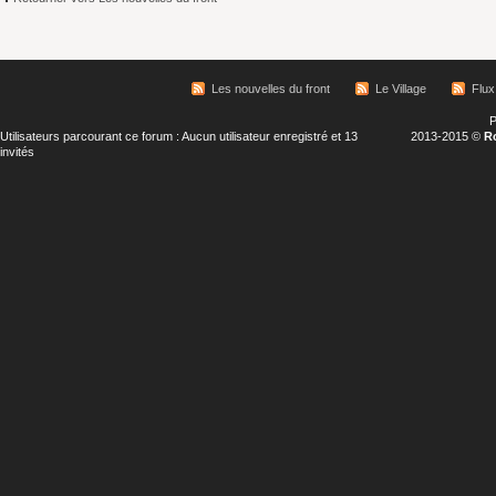
Les nouvelles du front
Le Village
Flux
P
Utilisateurs parcourant ce forum : Aucun utilisateur enregistré et 13
2013-2015 ©
R
invités