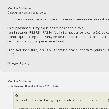
Re: Le Village
par
Azoth
» 05 Nov 2023, 00:27
Quoique similaire, j'ai le sentiment que mon ouverture de coin est pr
En supposant qu'il n'y a que des mines dans le coin,
- en 3 regards (RB2-RB1-RA2-JA1/oeil ), j'ai neutralisé le carré 2x2 du co
- tandis qu'en 3 regards, Darky ne peut neutraliser que 3 cases : A1, 
de jouer un coup, ce que je peux faire).
Si on sort une figure, je suis plus "optimal" car elle sera toujours p
coin).
(R:regard, J:Jeu)
Re: Le Village
par
Romaric Briand
» 06 Nov 2023, 08:47
Un court mot sur la stratégie que j'ai utilisée (série de 20 victoires)
1. Départ: Je brûle les cartes jusqu'à avoir des figures. Je regarde