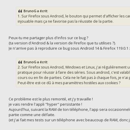
BrunoG a écrit:
1. Sur Firefox sous Android, le bouton qui permet d'afficher les cart
injouable mais ça ne favorise pas la réussite de la partie.
Peux-tu me partager plus d'infos sur ce bug ?
(ta version d'Android & la version de Firefox que tu utilises ?).
Je n'arrive pas à reproduire ce bug sous Android 14 & Firefox 119.0.1 :
BrunoG a écrit:
2. Sur Firefox sous Android, Windows et Linux, j'ai régulièrement 
pratique pour réussir à faire des séries. Sous android, c'est valabl
cours ou en fin de parties. Cela ne le fait pas à chaque fois, je n'a
Peut-être est-ce dû à mes paramètres hostiles aux cookies ?
Ce problème est le plus remonté, et j'y travaille !
je vais rendre l'appli "hyper" persistante !
Aujourd'hui, suivant la RAM de ton téléphone, l'app sera occasionne
partie comme une défaite.
(et j'ai fait mes tests sur un téléphone avec beaucoup de RAM, donc j'