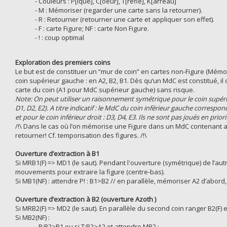
- Couleurs : P[ique], C[oeur], T[rèfle], K[arreau]
- M : Mémoriser (regarder une carte sans la retourner).
- R : Retourner (retourner une carte et appliquer son effet).
- F : carte Figure; NF : carte Non Figure.
- ! : coup optimal
Exploration des premiers coins
Le but est de constituer un “mur de coin” en cartes non-Figure (Mémo
coin supérieur gauche : en A2, B2, B1. Dès qu’un MdC est constitué, il
carte du coin (A1 pour MdC supérieur gauche) sans risque.
Note: On peut utiliser un raisonnement symétrique pour le coin supér
D1, D2, E2). A titre indicatif : le MdC du coin inférieur gauche correspond
et pour le coin inférieur droit : D3, D4, E3. Ils ne sont pas joués en priori
/!\ Dans le cas où l’on mémorise une Figure dans un MdC contenant a
retourner! Cf. temporisation des figures. /!\
Ouverture d’extraction à B1
Si MRB1(F) => MD1 (le saut). Pendant l'ouverture (symétrique) de l’autr
mouvements pour extraire la figure (centre-bas).
Si MB1(NF) : attendre P! : B1>B2 // en parallèle, mémoriser A2 d’abord,
Ouverture d’extraction à B2 (ouverture Azoth )
Si MRB2(F) => MD2 (le saut). En parallèle du second coin ranger B2(F) e
Si MB2(NF) :
- P:B2>B1 ou si T:B2>A2 et attendre MB2 ;