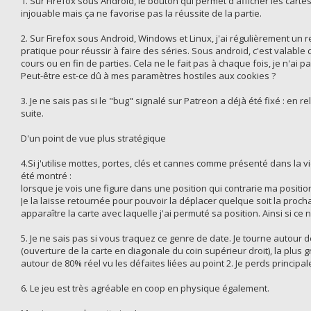
1. Sur Firefox sous Android, le bouton qui permet d'afficher les cartes 
injouable mais ça ne favorise pas la réussite de la partie.
2. Sur Firefox sous Android, Windows et Linux, j'ai régulièrement un 
pratique pour réussir à faire des séries. Sous android, c'est valable d
cours ou en fin de parties. Cela ne le fait pas à chaque fois, je n'ai 
Peut-être est-ce dû à mes paramètres hostiles aux cookies ?
3. Je ne sais pas si le "bug" signalé sur Patreon a déjà été fixé : en re
suite.
D'un point de vue plus stratégique
4.Si j'utilise mottes, portes, clés et cannes comme présenté dans la vi
été montré :
lorsque je vois une figure dans une position qui contrarie ma position
Je la laisse retournée pour pouvoir la déplacer quelque soit la prochai
apparaître la carte avec laquelle j'ai permuté sa position. Ainsi si ce
5. Je ne sais pas si vous traquez ce genre de date. Je tourne autour d
(ouverture de la carte en diagonale du coin supérieur droit), la plus 
autour de 80% réel vu les défaites liées au point 2. Je perds princip
6. Le jeu est très agréable en coop en physique également.