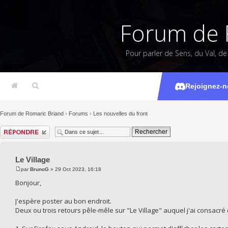
Forum de 
Pour parler de Sens, du Val, d
Rejoignez-n
Forum de Romaric Briand
›
Forums
›
Les nouvelles du front
Répondre
Le Village
par
BrunoG
» 29 Oct 2023, 16:18
Bonjour,
J'espère poster au bon endroit.
Deux ou trois retours pêle-mêle sur "Le Village" auquel j'ai consacré