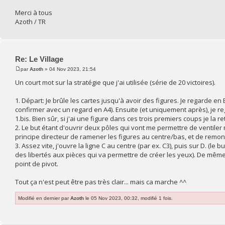
Merci à tous
Azoth / TR
Re: Le Village
par
Azoth
» 04 Nov 2023, 21:54
Un court mot sur la stratégie que j'ai utilisée (série de 20 victoires).
1. Départ: Je brûle les cartes jusqu'à avoir des figures. Je regarde en 
confirmer avec un regard en A4). Ensuite (et uniquement après), je re
1.bis. Bien sûr, si j'ai une figure dans ces trois premiers coups je la 
2. Le but étant d'ouvrir deux pôles qui vont me permettre de ventiler
principe directeur de ramener les figures au centre/bas, et de remon
3. Assez vite, j'ouvre la ligne C au centre (par ex. C3), puis sur D. (l
des libertés aux pièces qui va permettre de créer les yeux). De même
point de pivot.
Tout ça n'est peut être pas très clair... mais ca marche ^^
Modifié en dernier par
Azoth
le 05 Nov 2023, 00:32, modifié 1 fois.