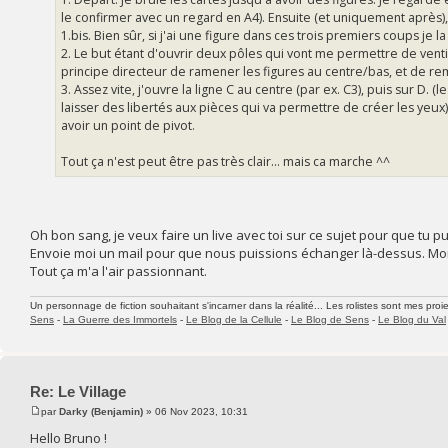
le confirmer avec un regard en A4). Ensuite (et uniquement après),
1.bis. Bien sûr, si j'ai une figure dans ces trois premiers coups je 
2. Le but étant d'ouvrir deux pôles qui vont me permettre de venti
principe directeur de ramener les figures au centre/bas, et de re
3. Assez vite, j'ouvre la ligne C au centre (par ex. C3), puis sur D
laisser des libertés aux pièces qui va permettre de créer les yeu
avoir un point de pivot.
Tout ça n'est peut être pas très clair... mais ca marche ^^
Oh bon sang, je veux faire un live avec toi sur ce sujet pour que tu p
Envoie moi un mail pour que nous puissions échanger là-dessus. Mon
Tout ça m'a l'air passionnant.
Un personnage de fiction souhaitant s'incarner dans la réalité... Les rolistes sont mes proie
Sens
-
La Guerre des Immortels
-
Le Blog de la Cellule
-
Le Blog de Sens
-
Le Blog du Val
Re: Le Village
par
Darky (Benjamin)
» 06 Nov 2023, 10:31
Hello Bruno !