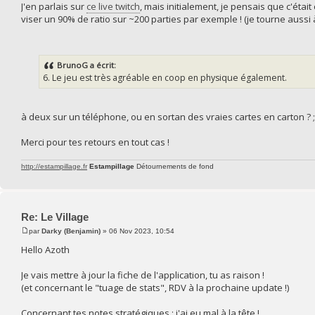
J'en parlais sur
ce live twitch
, mais initialement, je pensais que c'étai
viser un 90% de ratio sur ~200 parties par exemple ! (je tourne aussi 
BrunoG a écrit:
6. Le jeu est très agréable en coop en physique également.
à deux sur un téléphone, ou en sortan des vraies cartes en carton ? ;
Merci pour tes retours en tout cas !
http://estampillage.fr
Estampillage
Détournements de fond
Re: Le Village
par
Darky (Benjamin)
» 06 Nov 2023, 10:54
Hello Azoth
Je vais mettre à jour la fiche de l'application, tu as raison !
(et concernant le "tuage de stats", RDV à la prochaine update !)
Concernant tes notes stratégiques : j'ai eu mal à la tête !