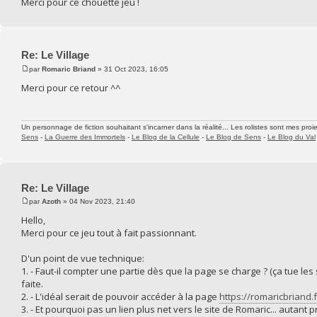
Merci pour ce chouette jeu !
Re: Le Village
par
Romaric Briand
» 31 Oct 2023, 16:05
Merci pour ce retour ^^
Un personnage de fiction souhaitant s'incarner dans la réalité... Les rolistes sont mes proie
Sens
-
La Guerre des Immortels
-
Le Blog de la Cellule
-
Le Blog de Sens
-
Le Blog du Val
Re: Le Village
par
Azoth
» 04 Nov 2023, 21:40
Hello,
Merci pour ce jeu tout à fait passionnant.
D'un point de vue technique:
1. - Faut-il compter une partie dès que la page se charge ? (ça tue les 
faite.
2. - L'idéal serait de pouvoir accéder à la page
https://romaricbriand.f
3. - Et pourquoi pas un lien plus net vers le site de Romaric... autant 