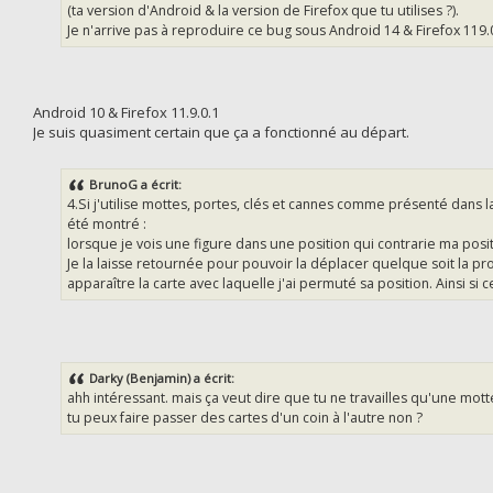
(ta version d'Android & la version de Firefox que tu utilises ?).
Je n'arrive pas à reproduire ce bug sous Android 14 & Firefox 119.0.
Android 10 & Firefox 11.9.0.1
Je suis quasiment certain que ça a fonctionné au départ.
BrunoG a écrit:
4.Si j'utilise mottes, portes, clés et cannes comme présenté dans la
été montré :
lorsque je vois une figure dans une position qui contrarie ma posit
Je la laisse retournée pour pouvoir la déplacer quelque soit la pro
apparaître la carte avec laquelle j'ai permuté sa position. Ainsi si
Darky (Benjamin) a écrit:
ahh intéressant. mais ça veut dire que tu ne travailles qu'une mott
tu peux faire passer des cartes d'un coin à l'autre non ?