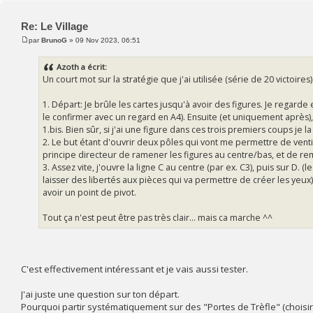
Re: Le Village
par
BrunoG
» 09 Nov 2023, 06:51
Azoth a écrit:
Un court mot sur la stratégie que j'ai utilisée (série de 20 victoires)
1. Départ: Je brûle les cartes jusqu'à avoir des figures. Je regarde
le confirmer avec un regard en A4). Ensuite (et uniquement après),
1.bis. Bien sûr, si j'ai une figure dans ces trois premiers coups je 
2. Le but étant d'ouvrir deux pôles qui vont me permettre de venti
principe directeur de ramener les figures au centre/bas, et de re
3. Assez vite, j'ouvre la ligne C au centre (par ex. C3), puis sur D
laisser des libertés aux pièces qui va permettre de créer les yeu
avoir un point de pivot.
Tout ça n'est peut être pas très clair... mais ca marche ^^
C'est effectivement intéressant et je vais aussi tester.
J'ai juste une question sur ton départ.
Pourquoi partir systématiquement sur des "Portes de Trèfle" (choisir