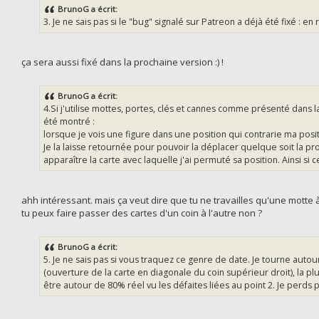
BrunoG a écrit:
3. Je ne sais pas si le "bug" signalé sur Patreon a déjà été fixé : en 
ça sera aussi fixé dans la prochaine version :) !
BrunoG a écrit:
4.Si j'utilise mottes, portes, clés et cannes comme présenté dans la
été montré :
lorsque je vois une figure dans une position qui contrarie ma posit
Je la laisse retournée pour pouvoir la déplacer quelque soit la pro
apparaître la carte avec laquelle j'ai permuté sa position. Ainsi si
ahh intéressant. mais ça veut dire que tu ne travailles qu'une motte à
tu peux faire passer des cartes d'un coin à l'autre non ?
BrunoG a écrit:
5. Je ne sais pas si vous traquez ce genre de date. Je tourne autou
(ouverture de la carte en diagonale du coin supérieur droit), la pl
être autour de 80% réel vu les défaites liées au point 2. Je perds