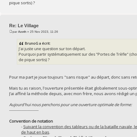
pique sortis) ?
Re: Le Village
par
Azoth
» 25 Nov 2023, 11:26
BrunoG a écrit:
J'ai juste une question sur ton départ.
Pourquoi partir systématiquement sur des "Portes de Trèfle" (chois
de pique sortis) ?
Pour ma part je joue toujours "sans risque" au départ, donc sans re
Mais tu as raison, l'ouverture présentée était globalement sous-opti
J’ai affiné la méthode depuis, avec mon frère, nous avons rédigé un 
Aujourd'hui nous penchons pour une ouverture optimale de forme:
------------------------
Convention de notation
-
Suivant la convention des tableurs ou de la bataille navale, l
de haut en bas
.