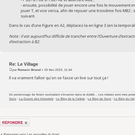
- ensuite, possibilité de jouer encore une fois le mouvement 
jouer T, et vice versa, afin de rejouer une troisième fois MB2 ; 
suivant.
Dans le cas d’une Figure en A2, déplacez-la en ligne 3 (en la temporali
Note : Il est aujourd’hui difficile de trancher entre l’Ouverture d’extract
d’extraction à B2.
Re: Le Village
par
Romaric Briand
» 26 Nov 2023, 11:44
Il va vraiment falloir qu'on se fasse un live sur tout ça !
Un personnage de fiction souhaitant s'incarner dans la réalité... Les rolistes sont mes proie
Sens
-
La Guerre des Immortels
-
Le Blog de la Cellule
-
Le Blog de Sens
-
Le Blog du Val
Répondre
Retourner vers Les nouvelles du front