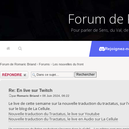
Forum de 
Pour parler de Sens, du Val, d
En
Rejoignez-n
Forum de Romaric Briand
›
Forums
›
Les nouvelles du front
Répondre
Re: En live sur Twitch
par
Romaric Briand
» 06 Juin 2024, 06:22
Le live de cette semaine sur la nouvelle traduction du tractatus, sur 
sur le blog de La Cellule.
Nouvelle traduction du Tractatus, le live sur Youtube
Nouvelle traduction du Tractatus, le live en Audio sur La Cellule
Un personnage de fiction souhaitant s'incarner dans la réalité... Les rolistes sont mes proie