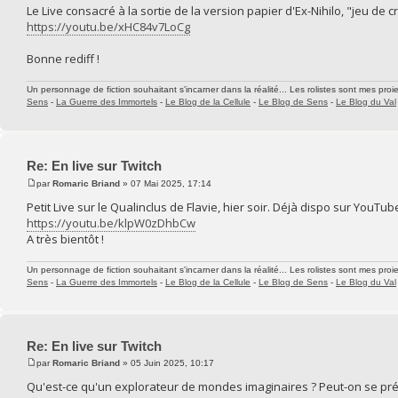
Le Live consacré à la sortie de la version papier d'Ex-Nihilo, "jeu de 
https://youtu.be/xHC84v7LoCg
Bonne rediff !
Un personnage de fiction souhaitant s'incarner dans la réalité... Les rolistes sont mes proie
Sens
-
La Guerre des Immortels
-
Le Blog de la Cellule
-
Le Blog de Sens
-
Le Blog du Val
Re: En live sur Twitch
par
Romaric Briand
» 07 Mai 2025, 17:14
Petit Live sur le Qualinclus de Flavie, hier soir. Déjà dispo sur YouTub
https://youtu.be/klpW0zDhbCw
A très bientôt !
Un personnage de fiction souhaitant s'incarner dans la réalité... Les rolistes sont mes proie
Sens
-
La Guerre des Immortels
-
Le Blog de la Cellule
-
Le Blog de Sens
-
Le Blog du Val
Re: En live sur Twitch
par
Romaric Briand
» 05 Juin 2025, 10:17
Qu'est-ce qu'un explorateur de mondes imaginaires ? Peut-on se pré