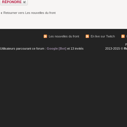
Retourner vers Les nouvelles du front
Les nouvelles du front
En live sur Twitch
P
Utilisateurs parcourant ce forum :
Google [Bot]
et 13 invités
2013-2015 ©
R