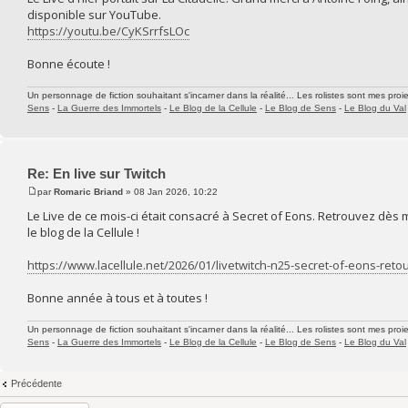
disponible sur YouTube.
https://youtu.be/CyKSrrfsLOc
Bonne écoute !
Un personnage de fiction souhaitant s'incarner dans la réalité... Les rolistes sont mes proie
Sens
-
La Guerre des Immortels
-
Le Blog de la Cellule
-
Le Blog de Sens
-
Le Blog du Val
Re: En live sur Twitch
par
Romaric Briand
» 08 Jan 2026, 10:22
Le Live de ce mois-ci était consacré à Secret of Eons. Retrouvez dès 
le blog de la Cellule !
https://www.lacellule.net/2026/01/livetwitch-n25-secret-of-eons-reto
Bonne année à tous et à toutes !
Un personnage de fiction souhaitant s'incarner dans la réalité... Les rolistes sont mes proie
Sens
-
La Guerre des Immortels
-
Le Blog de la Cellule
-
Le Blog de Sens
-
Le Blog du Val
Précédente
Répondre