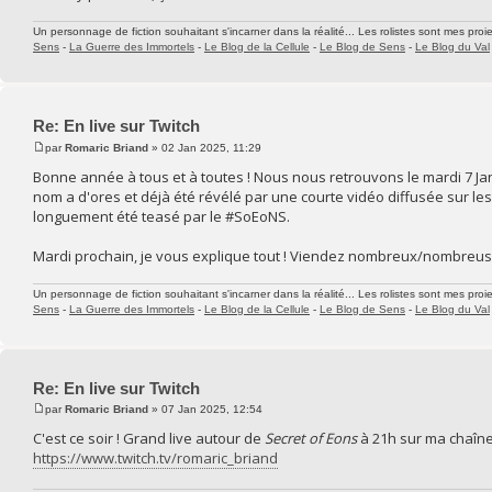
Un personnage de fiction souhaitant s'incarner dans la réalité... Les rolistes sont mes proie
Sens
-
La Guerre des Immortels
-
Le Blog de la Cellule
-
Le Blog de Sens
-
Le Blog du Val
Re: En live sur Twitch
par
Romaric Briand
» 02 Jan 2025, 11:29
Bonne année à tous et à toutes ! Nous nous retrouvons le mardi 7 Janv
nom a d'ores et déjà été révélé par une courte vidéo diffusée sur les
longuement été teasé par le #SoEoNS.
Mardi prochain, je vous explique tout ! Viendez nombreux/nombreus
Un personnage de fiction souhaitant s'incarner dans la réalité... Les rolistes sont mes proie
Sens
-
La Guerre des Immortels
-
Le Blog de la Cellule
-
Le Blog de Sens
-
Le Blog du Val
Re: En live sur Twitch
par
Romaric Briand
» 07 Jan 2025, 12:54
C'est ce soir ! Grand live autour de
Secret of Eons
à 21h sur ma chaîne 
https://www.twitch.tv/romaric_briand