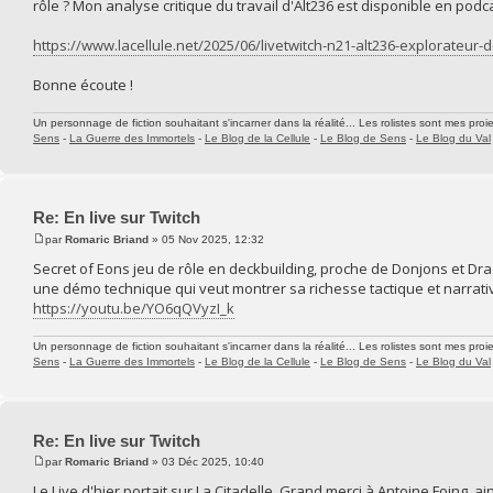
rôle ? Mon analyse critique du travail d'Alt236 est disponible en podca
https://www.lacellule.net/2025/06/livetwitch-n21-alt236-explorateur-d
Bonne écoute !
Un personnage de fiction souhaitant s'incarner dans la réalité... Les rolistes sont mes proie
Sens
-
La Guerre des Immortels
-
Le Blog de la Cellule
-
Le Blog de Sens
-
Le Blog du Val
Re: En live sur Twitch
par
Romaric Briand
» 05 Nov 2025, 12:32
Secret of Eons jeu de rôle en deckbuilding, proche de Donjons et Dra
une démo technique qui veut montrer sa richesse tactique et narrativ
https://youtu.be/YO6qQVyzI_k
Un personnage de fiction souhaitant s'incarner dans la réalité... Les rolistes sont mes proie
Sens
-
La Guerre des Immortels
-
Le Blog de la Cellule
-
Le Blog de Sens
-
Le Blog du Val
Re: En live sur Twitch
par
Romaric Briand
» 03 Déc 2025, 10:40
Le Live d'hier portait sur La Citadelle. Grand merci à Antoine Foing, ain