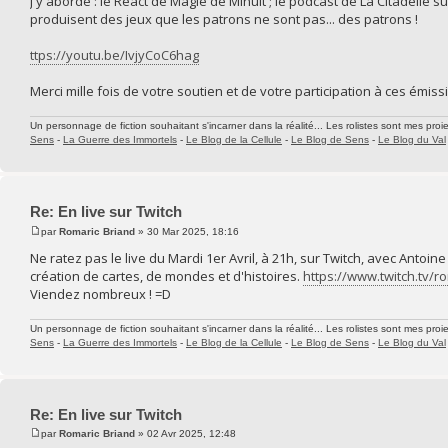
J'y aborde : le Réact de Magie de Minuit ; le podcast de La Citadelle
produisent des jeux que les patrons ne sont pas... des patrons !
ttps://youtu.be/IvjyCoC6hag
Merci mille fois de votre soutien et de votre participation à ces émissi
Un personnage de fiction souhaitant s'incarner dans la réalité... Les rolistes sont mes proie
Sens
-
La Guerre des Immortels
-
Le Blog de la Cellule
-
Le Blog de Sens
-
Le Blog du Val
Re: En live sur Twitch
par
Romaric Briand
» 30 Mar 2025, 18:16
Ne ratez pas le live du Mardi 1er Avril, à 21h, sur Twitch, avec Antoin
création de cartes, de mondes et d'histoires.
https://www.twitch.tv/r
Viendez nombreux ! =D
Un personnage de fiction souhaitant s'incarner dans la réalité... Les rolistes sont mes proie
Sens
-
La Guerre des Immortels
-
Le Blog de la Cellule
-
Le Blog de Sens
-
Le Blog du Val
Re: En live sur Twitch
par
Romaric Briand
» 02 Avr 2025, 12:48