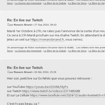
Sens
-
La Guerre des Immortels
-
Le Blog de la Cellule
-
Le Blog de Sens
-
Le Blog du Val
Re: En live sur Twitch
par
Romaric Briand
» 27 Sep 2024, 09:43
Mardi 1er Octobre à 21h, ne ratez pas l'annonce de la sortie d'un n
Ce sera à 21h Mardi prochain sur ma chaîne Twitch. En attendant la dat
Jetez un oeil sur
https://romaricbriand.fr
, vous verrez.
Un personnage de fiction souhaitant s'incarner dans la réalité... Les rolistes sont mes proie
Sens
-
La Guerre des Immortels
-
Le Blog de la Cellule
-
Le Blog de Sens
-
Le Blog du Val
Re: En live sur Twitch
par
Romaric Briand
» 04 Déc 2024, 15:29
Hier soir, petit live sur Ex-Nihilo que vous pouvez retrouver :
sur YouTube
https://youtu.be/i2SVMLfdyPs
sur Twitch
https://www.twitch.tv/videos/2317485688
Et sur La Cellule
https://www.lacellule.net/2024/12/audio-livetwitch-n
C'est t'y pas beau, ça ?