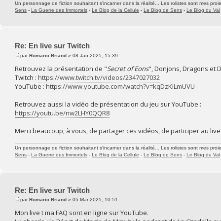
Un personnage de fiction souhaitant s'incarner dans la réalité... Les rolistes sont mes proie
Sens
-
La Guerre des Immortels
-
Le Blog de la Cellule
-
Le Blog de Sens
-
Le Blog du Val
Re: En live sur Twitch
par
Romaric Briand
» 08 Jan 2025, 15:39
Retrouvez la présentation de "
Secret of Eons
", Donjons, Dragons et D
Twitch :
https://www.twitch.tv/videos/2347027032
YouTube :
https://www.youtube.com/watch?v=kqDzKiLmUVU
Retrouvez aussi la vidéo de présentation du jeu sur YouTube :
https://youtu.be/nw2LHY0QQR8
Merci beaucoup, à vous, de partager ces vidéos, de participer au live,
Un personnage de fiction souhaitant s'incarner dans la réalité... Les rolistes sont mes proie
Sens
-
La Guerre des Immortels
-
Le Blog de la Cellule
-
Le Blog de Sens
-
Le Blog du Val
Re: En live sur Twitch
par
Romaric Briand
» 05 Mar 2025, 10:51
Mon live t ma FAQ sont en ligne sur YouTube.