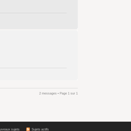
2 messages • Page
1
sur
1
uveaux sujets
Sujets actifs