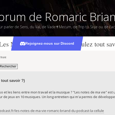
orum de Romaric Bria
ur parler de Sens, du Val, de Vade✝Mecum, de Trip to Skye ou de l'act
Les Notes de ma Vie (Vous voulez tout sav
Rejoignez-nous sur Discord
front
tout savoir ?)
o et les liens entre mon travail et la musique ? "Les notes de ma vie" est
r de jeux en 10 musiques. Un long entretien qui m'a permis de développ
podcast.fr/les-notes-de-ma-vie-romaric-briand-du-podcast-la-cellule