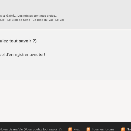
la réalité... Les rolistes sont mes proies...
lule
-
Le Blog de Sens
-
Le Blog du Val
-
Le Val
lez tout savoir ?)
ol d'enregistrer avec toi !
Notes de ma Vie (Vous voulez tout savoir ?)
Flux
Tous les forums
No