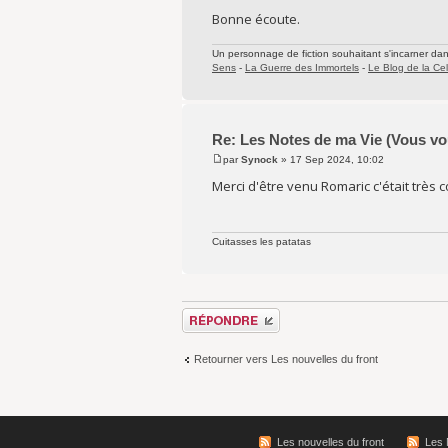
Bonne écoute.
Un personnage de fiction souhaitant s'incarner dans 
Sens
-
La Guerre des Immortels
-
Le Blog de la Cel
Re: Les Notes de ma Vie (Vous vou
par
Synock
» 17 Sep 2024, 10:02
Merci d'être venu Romaric c'était très co
Cuitasses les patatas
Répondre
Retourner vers Les nouvelles du front
Les nouvelles du front
Les 