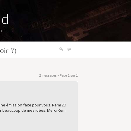
nd
u !
oir ?)
2 messages • Page
1
sur
1
 une émission faite pour vous. Remi 2D
er beaucoup de mes idées. Merci Rémi