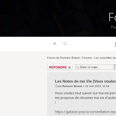
F
Po
Forum de Romaric Briand
›
Forums
›
Les nouvelles du 
Répondre
Les Notes de ma Vie (Vous voulez 
par
Romaric Briand
» 19 Juin 2024, 11:54
Vous voulez tout savoir sur ma vie pers
me propose de résumer ma vie d'auteu
!
https://galaxie-pop-la-constellation.le