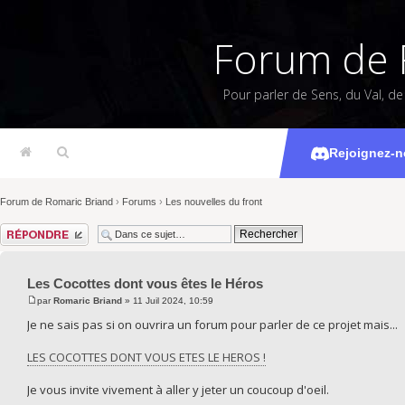
Forum de 
Pour parler de Sens, du Val, d
Les Cocotte
Rejoignez-n
Forum de Romaric Briand
›
Forums
›
Les nouvelles du front
Répondre
Les Cocottes dont vous êtes le Héros
par
Romaric Briand
» 11 Juil 2024, 10:59
Je ne sais pas si on ouvrira un forum pour parler de ce projet mais...
LES COCOTTES DONT VOUS ETES LE HEROS !
Je vous invite vivement à aller y jeter un coucoup d'oeil.