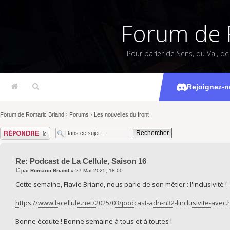
Forum de 
Pour parler de Sens, du Val, d
Podcast d
Rejoignez-n
Forum de Romaric Briand
›
Forums
›
Les nouvelles du front
Répondre
Re: Podcast de La Cellule, Saison 16
par
Romaric Briand
» 27 Mar 2025, 18:00
Cette semaine, Flavie Briand, nous parle de son métier : l'inclusivité !
https://www.lacellule.net/2025/03/podcast-adn-n32-linclusivite-avec.
Bonne écoute ! Bonne semaine à tous et à toutes !