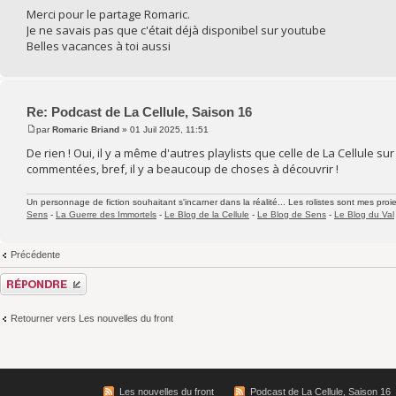
Merci pour le partage Romaric.
Je ne savais pas que c'était déjà disponibel sur youtube
Belles vacances à toi aussi
Re: Podcast de La Cellule, Saison 16
par
Romaric Briand
» 01 Juil 2025, 11:51
De rien ! Oui, il y a même d'autres playlists que celle de La Cellule s
commentées, bref, il y a beaucoup de choses à découvrir !
Un personnage de fiction souhaitant s'incarner dans la réalité... Les rolistes sont mes proie
Sens
-
La Guerre des Immortels
-
Le Blog de la Cellule
-
Le Blog de Sens
-
Le Blog du Val
Précédente
Répondre
Retourner vers Les nouvelles du front
Les nouvelles du front
Podcast de La Cellule, Saison 16