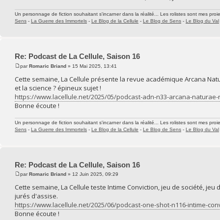
Un personnage de fiction souhaitant s'incarner dans la réalité... Les rolistes sont mes proie
Sens
-
La Guerre des Immortels
-
Le Blog de la Cellule
-
Le Blog de Sens
-
Le Blog du Val
Re: Podcast de La Cellule, Saison 16
par
Romaric Briand
» 15 Mai 2025, 13:41
Cette semaine, La Cellule présente la revue académique Arcana Natur
et la science ? épineux sujet !
https://www.lacellule.net/2025/05/podcast-adn-n33-arcana-natura
Bonne écoute !
Un personnage de fiction souhaitant s'incarner dans la réalité... Les rolistes sont mes proie
Sens
-
La Guerre des Immortels
-
Le Blog de la Cellule
-
Le Blog de Sens
-
Le Blog du Val
Re: Podcast de La Cellule, Saison 16
par
Romaric Briand
» 12 Juin 2025, 09:29
Cette semaine, La Cellule teste Intime Conviction, jeu de société, jeu
jurés d'assise.
https://www.lacellule.net/2025/06/podcast-one-shot-n116-intime-conv
Bonne écoute !