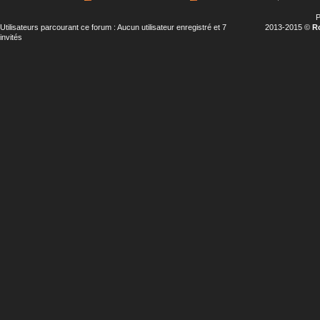
P
Utilisateurs parcourant ce forum : Aucun utilisateur enregistré et 7
2013-2015 ©
R
invités