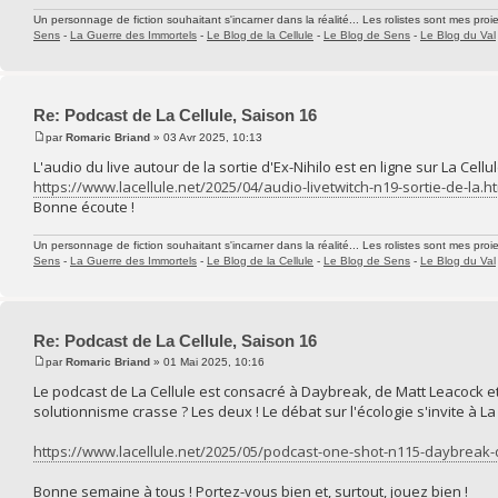
Un personnage de fiction souhaitant s'incarner dans la réalité... Les rolistes sont mes proie
Sens
-
La Guerre des Immortels
-
Le Blog de la Cellule
-
Le Blog de Sens
-
Le Blog du Val
Re: Podcast de La Cellule, Saison 16
par
Romaric Briand
» 03 Avr 2025, 10:13
L'audio du live autour de la sortie d'Ex-Nihilo est en ligne sur La Cellul
https://www.lacellule.net/2025/04/audio-livetwitch-n19-sortie-de-la.h
Bonne écoute !
Un personnage de fiction souhaitant s'incarner dans la réalité... Les rolistes sont mes proie
Sens
-
La Guerre des Immortels
-
Le Blog de la Cellule
-
Le Blog de Sens
-
Le Blog du Val
Re: Podcast de La Cellule, Saison 16
par
Romaric Briand
» 01 Mai 2025, 10:16
Le podcast de La Cellule est consacré à Daybreak, de Matt Leacock 
solutionnisme crasse ? Les deux ! Le débat sur l'écologie s'invite à La C
https://www.lacellule.net/2025/05/podcast-one-shot-n115-daybreak-
Bonne semaine à tous ! Portez-vous bien et, surtout, jouez bien !