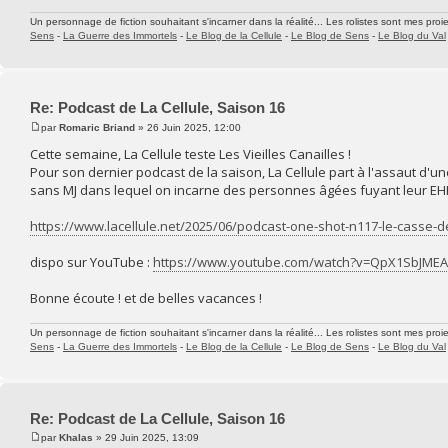
Un personnage de fiction souhaitant s'incarner dans la réalité... Les rolistes sont mes proie
Sens
-
La Guerre des Immortels
-
Le Blog de la Cellule
-
Le Blog de Sens
-
Le Blog du Val
Re: Podcast de La Cellule, Saison 16
par
Romaric Briand
» 26 Juin 2025, 12:00
Cette semaine, La Cellule teste Les Vieilles Canailles !
Pour son dernier podcast de la saison, La Cellule part à l'assaut d'u
sans MJ dans lequel on incarne des personnes âgées fuyant leur EHP
https://www.lacellule.net/2025/06/podcast-one-shot-n117-le-casse-d
dispo sur YouTube :
https://www.youtube.com/watch?v=QpX1SbJMEA
Bonne écoute ! et de belles vacances !
Un personnage de fiction souhaitant s'incarner dans la réalité... Les rolistes sont mes proie
Sens
-
La Guerre des Immortels
-
Le Blog de la Cellule
-
Le Blog de Sens
-
Le Blog du Val
Re: Podcast de La Cellule, Saison 16
par
Khalas
» 29 Juin 2025, 13:09