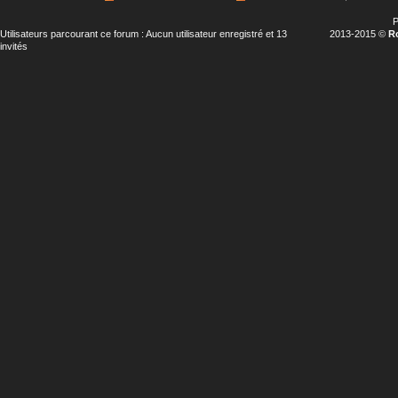
P
Utilisateurs parcourant ce forum : Aucun utilisateur enregistré et 13
2013-2015 ©
R
invités