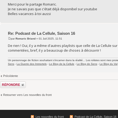
Merci pour le partage Romaric.
Je ne savais pas que c'était déjà disponibel sur youtube
Belles vacances à toi aussi
Re: Podcast de La Cellule, Saison 16
par
Romaric Briand
» 01 Juil 2025, 11:51
De rien ! Oui, il y a même d'autres playlists que celle de La Cellule s
commentées, bref, il y a beaucoup de choses à découvrir !
Un personnage de fiction souhaitant s'incarner dans la réalité... Les rolistes sont mes proie
Sens
-
La Guerre des Immortels
-
Le Blog de la Cellule
-
Le Blog de Sens
-
Le Blog du Val
Précédente
Répondre
Retourner vers Les nouvelles du front
Les nouvelles du front
Podcast de La Cellule, Saison 16