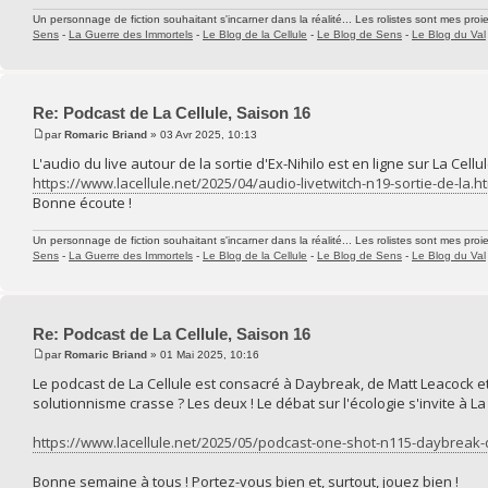
Un personnage de fiction souhaitant s'incarner dans la réalité... Les rolistes sont mes proie
Sens
-
La Guerre des Immortels
-
Le Blog de la Cellule
-
Le Blog de Sens
-
Le Blog du Val
Re: Podcast de La Cellule, Saison 16
par
Romaric Briand
» 03 Avr 2025, 10:13
L'audio du live autour de la sortie d'Ex-Nihilo est en ligne sur La Cellul
https://www.lacellule.net/2025/04/audio-livetwitch-n19-sortie-de-la.h
Bonne écoute !
Un personnage de fiction souhaitant s'incarner dans la réalité... Les rolistes sont mes proie
Sens
-
La Guerre des Immortels
-
Le Blog de la Cellule
-
Le Blog de Sens
-
Le Blog du Val
Re: Podcast de La Cellule, Saison 16
par
Romaric Briand
» 01 Mai 2025, 10:16
Le podcast de La Cellule est consacré à Daybreak, de Matt Leacock 
solutionnisme crasse ? Les deux ! Le débat sur l'écologie s'invite à La C
https://www.lacellule.net/2025/05/podcast-one-shot-n115-daybreak-
Bonne semaine à tous ! Portez-vous bien et, surtout, jouez bien !