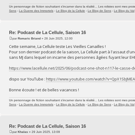
Un personnage de fiction souhaitant s'incarner dans la réalité... Les rolistes sont mes proie
Sens
-
La Guerre des Immortels
-
Le Blog de la Cellule
-
Le Blog de Sens
-
Le Blog du Val
Re: Podcast de La Cellule, Saison 16
par
Romaric Briand
» 26 Juin 2025, 12:00
Cette semaine, La Cellule teste Les Vieilles Canailles !
Pour son dernier podcast de la saison, La Cellule part à l'assaut d'u
sans MJ dans lequel on incarne des personnes âgées fuyant leur EHP
https://www.lacellule.net/2025/06/podcast-one-shot-n117-le-casse-d
dispo sur YouTube :
https://www.youtube.com/watch?v=QpX1SbJMEA
Bonne écoute ! et de belles vacances !
Un personnage de fiction souhaitant s'incarner dans la réalité... Les rolistes sont mes proie
Sens
-
La Guerre des Immortels
-
Le Blog de la Cellule
-
Le Blog de Sens
-
Le Blog du Val
Re: Podcast de La Cellule, Saison 16
par
Khalas
» 29 Juin 2025, 13:09