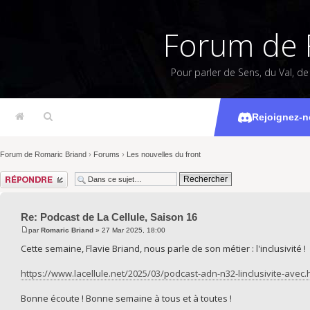
Forum de 
Pour parler de Sens, du Val, d
Podcast d
Rejoignez-n
Forum de Romaric Briand
›
Forums
›
Les nouvelles du front
Répondre
Re: Podcast de La Cellule, Saison 16
par
Romaric Briand
» 27 Mar 2025, 18:00
Cette semaine, Flavie Briand, nous parle de son métier : l'inclusivité !
https://www.lacellule.net/2025/03/podcast-adn-n32-linclusivite-avec.
Bonne écoute ! Bonne semaine à tous et à toutes !