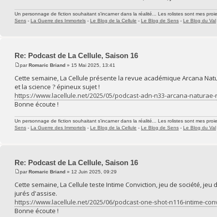
Un personnage de fiction souhaitant s'incarner dans la réalité... Les rolistes sont mes proie
Sens
-
La Guerre des Immortels
-
Le Blog de la Cellule
-
Le Blog de Sens
-
Le Blog du Val
Re: Podcast de La Cellule, Saison 16
par
Romaric Briand
» 15 Mai 2025, 13:41
Cette semaine, La Cellule présente la revue académique Arcana Natur
et la science ? épineux sujet !
https://www.lacellule.net/2025/05/podcast-adn-n33-arcana-natura
Bonne écoute !
Un personnage de fiction souhaitant s'incarner dans la réalité... Les rolistes sont mes proie
Sens
-
La Guerre des Immortels
-
Le Blog de la Cellule
-
Le Blog de Sens
-
Le Blog du Val
Re: Podcast de La Cellule, Saison 16
par
Romaric Briand
» 12 Juin 2025, 09:29
Cette semaine, La Cellule teste Intime Conviction, jeu de société, jeu
jurés d'assise.
https://www.lacellule.net/2025/06/podcast-one-shot-n116-intime-conv
Bonne écoute !