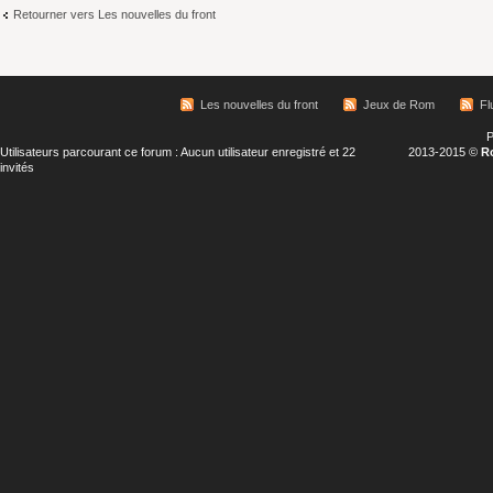
Retourner vers Les nouvelles du front
Les nouvelles du front
Jeux de Rom
Fl
P
Utilisateurs parcourant ce forum : Aucun utilisateur enregistré et 22
2013-2015 ©
R
invités