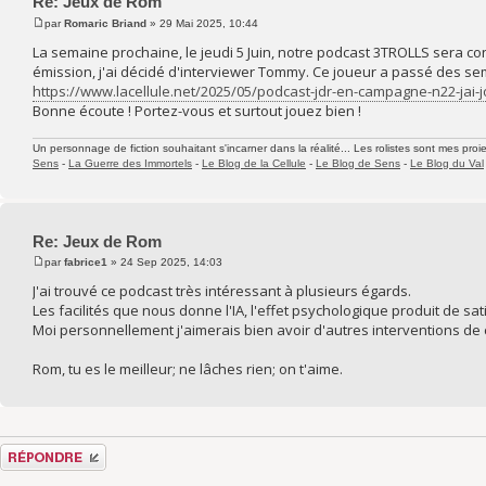
Re: Jeux de Rom
par
Romaric Briand
» 29 Mai 2025, 10:44
La semaine prochaine, le jeudi 5 Juin, notre podcast 3TROLLS sera co
émission, j'ai décidé d'interviewer Tommy. Ce joueur a passé des sem
https://www.lacellule.net/2025/05/podcast-jdr-en-campagne-n22-jai-
Bonne écoute ! Portez-vous et surtout jouez bien !
Un personnage de fiction souhaitant s'incarner dans la réalité... Les rolistes sont mes proie
Sens
-
La Guerre des Immortels
-
Le Blog de la Cellule
-
Le Blog de Sens
-
Le Blog du Val
Re: Jeux de Rom
par
fabrice1
» 24 Sep 2025, 14:03
J'ai trouvé ce podcast très intéressant à plusieurs égards.
Les facilités que nous donne l'IA, l'effet psychologique produit de sati
Moi personnellement j'aimerais bien avoir d'autres interventions de 
Rom, tu es le meilleur; ne lâches rien; on t'aime.
Répondre