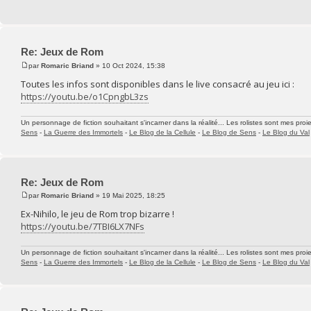
Re: Jeux de Rom
par
Romaric Briand
» 10 Oct 2024, 15:38
Toutes les infos sont disponibles dans le live consacré au jeu ici :
https://youtu.be/o1CpngbL3zs
Un personnage de fiction souhaitant s'incarner dans la réalité... Les rolistes sont mes proie
Sens
-
La Guerre des Immortels
-
Le Blog de la Cellule
-
Le Blog de Sens
-
Le Blog du Val
Re: Jeux de Rom
par
Romaric Briand
» 19 Mai 2025, 18:25
Ex-Nihilo, le jeu de Rom trop bizarre !
https://youtu.be/7TBI6LX7NFs
Un personnage de fiction souhaitant s'incarner dans la réalité... Les rolistes sont mes proie
Sens
-
La Guerre des Immortels
-
Le Blog de la Cellule
-
Le Blog de Sens
-
Le Blog du Val