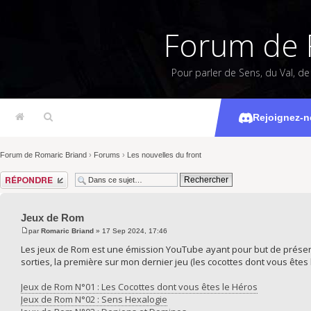
Forum de 
Pour parler de Sens, du Val, d
Rejoignez-n
Forum de Romaric Briand
›
Forums
›
Les nouvelles du front
Répondre
Jeux de Rom
par
Romaric Briand
» 17 Sep 2024, 17:46
Les jeux de Rom est une émission YouTube ayant pour but de présen
sorties, la première sur mon dernier jeu (les cocottes dont vous êtes
Jeux de Rom N°01 : Les Cocottes dont vous êtes le Héros
Jeux de Rom N°02 : Sens Hexalogie