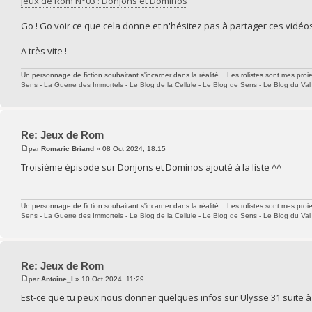
Jeux de Rom N°03 : Donjons et Dominos
Go ! Go voir ce que cela donne et n'hésitez pas à partager ces vidéos s
A très vite !
Un personnage de fiction souhaitant s'incarner dans la réalité... Les rolistes sont mes proie
Sens
-
La Guerre des Immortels
-
Le Blog de la Cellule
-
Le Blog de Sens
-
Le Blog du Val
Re: Jeux de Rom
par
Romaric Briand
» 08 Oct 2024, 18:15
Troisième épisode sur Donjons et Dominos ajouté à la liste ^^
Un personnage de fiction souhaitant s'incarner dans la réalité... Les rolistes sont mes proie
Sens
-
La Guerre des Immortels
-
Le Blog de la Cellule
-
Le Blog de Sens
-
Le Blog du Val
Re: Jeux de Rom
par
Antoine_l
» 10 Oct 2024, 11:29
Est-ce que tu peux nous donner quelques infos sur Ulysse 31 suite à l'