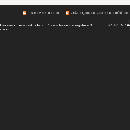
Les nouvelles du front
Créa Jdr, jeux de carte et de société, aidé 
P
Utilisateurs parcourant ce forum : Aucun utilisateur enregistré et 9
2013-2015 ©
R
invités