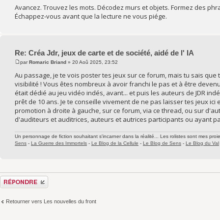
Avancez. Trouvez les mots. Décodez murs et objets. Formez des phr
Échappez‑vous avant que la lecture ne vous piége.
Re: Créa Jdr, jeux de carte et de société, aidé de l' IA
par
Romaric Briand
» 20 Aoû 2025, 23:52
Au passage, je te vois poster tes jeux sur ce forum, mais tu sais qu
visibilité ! Vous êtes nombreux à avoir franchi le pas et à être deve
était dédié au jeu vidéo indés, avant... et puis les auteurs de JDR i
prêt de 10 ans. Je te conseille vivement de ne pas laisser tes jeux ici
promotion à droite à gauche, sur ce forum, via ce thread, ou sur d'
d'auditeurs et auditrices, auteurs et autrices participants ou ayant part
Un personnage de fiction souhaitant s'incarner dans la réalité... Les rolistes sont mes proie
Sens
-
La Guerre des Immortels
-
Le Blog de la Cellule
-
Le Blog de Sens
-
Le Blog du Val
Répondre
Retourner vers Les nouvelles du front