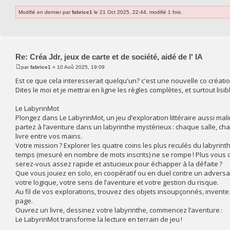
Modifié en dernier par
fabrice1
le 21 Oct 2025, 22:44, modifié 1 fois.
Re: Créa Jdr, jeux de carte et de société, aidé de l' IA
par
fabrice1
» 10 Aoû 2025, 19:09
Est ce que cela interesserait quelqu'un? c'est une nouvelle co créatio
Dites le moi et je mettrai en ligne les règles complètes, et surtout lisibl
Le LabyrinMot
Plongez dans Le LabyrinMot, un jeu d’exploration littéraire aussi malin 
partez à l’aventure dans un labyrinthe mystérieux : chaque salle, c
livre entre vos mains.
Votre mission ? Explorer les quatre coins les plus reculés du labyrinth
temps (mesuré en nombre de mots inscrits) ne se rompe ! Plus vous c
serez-vous assez rapide et astucieux pour échapper à la défaite ?
Que vous jouiez en solo, en coopératif ou en duel contre un adversair
votre logique, votre sens de l’aventure et votre gestion du risque.
Au fil de vos explorations, trouvez des objets insoupçonnés, inven
page.
Ouvrez un livre, dessinez votre labyrinthe, commencez l’aventure :
Le LabyrinMot transforme la lecture en terrain de jeu !