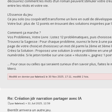
découvrez comment les mots d’un roman peuvent stimuler votre créativ
entre les récits et votre vie.
L’Essence du Jeu
Ce jeu solo (ou coopératif) transforme un livre en outil de dévelop
Votre but : plus de 12 points en trouvant des solutions inspirées par
Comment ça marche ?
Vos Problèmes, Votre Livre : Listez 12 problématiques, puis choisiss
Trouvez la Sagesse : Pour chaque problème, ouvrez le livre à une p
page de votre choix) et choisissez un mot clé parmi la 2ème et 3ème 
Créez la Solution : Proposez une solution à votre problème en une ph
numérotée. Si le jeton tombe sur une case « réussite », gagnez 1 poi
... Pour ceux ou celles qui seraient curieux d'en savoir plus, faites le 
Merci.
Modifié en dernier par
fabrice1
le 30 Nov 2025, 17:11, modifié 2 fois.
Re: Création jdr narration partager avec IA
par
fabrice1
» 31 Juil 2025, 12:59
Bientôt arrivera un autre jeu.