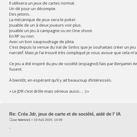
Il utilisera un jeux de cartes normal.
Un dé pour un décompte.
Des jetons.
La mécanique de jeux sera le poker.
Jouable de un à deux joueurs voir plus.
Jouable un jeu à campagne ou en One shoot.
En RP ou non.
Avec un bon saupoudrage de pbta.
C’est depuis la venue du Val de Sinlos que je souhaitais créer un jeu d
narratif. Mais je l’ai trouvé très compliqué je vous avoue que cela m’
Ce jeu a été inspiré du jeu de société (espagnol) fais par Benjamin A
fusent.
À bientôt, en espérant qu’il y ait beaucoup d’intéressés.
« Le JDR c’est drôle mais sérieux aussi…. :) »
Re: Créa Jdr, jeux de carte et de société, aidé de l' IA
par
fabrice1
» 10 Aoû 2025, 14:09
-