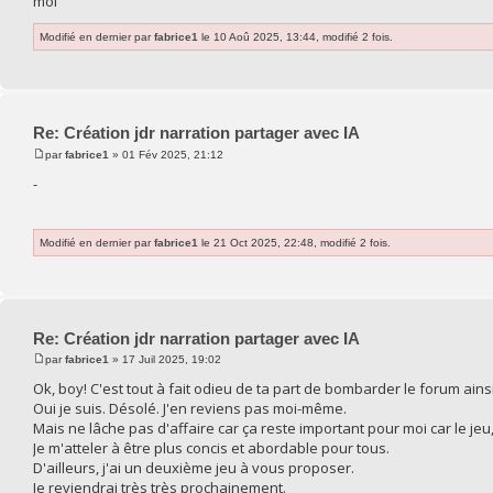
moi
Modifié en dernier par
fabrice1
le 10 Aoû 2025, 13:44, modifié 2 fois.
Re: Création jdr narration partager avec IA
par
fabrice1
» 01 Fév 2025, 21:12
-
Modifié en dernier par
fabrice1
le 21 Oct 2025, 22:48, modifié 2 fois.
Re: Création jdr narration partager avec IA
par
fabrice1
» 17 Juil 2025, 19:02
Ok, boy! C'est tout à fait odieu de ta part de bombarder le forum ainsi
Oui je suis. Désolé. J'en reviens pas moi-même.
Mais ne lâche pas d'affaire car ça reste important pour moi car le jeu,
Je m'atteler à être plus concis et abordable pour tous.
D'ailleurs, j'ai un deuxième jeu à vous proposer.
Je reviendrai très très prochainement.