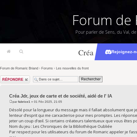
Forum de 
Pour parler de Sens, du Val, d
Créa Jdr, jeux de c
Rejoignez-n
Forum de Romaric Briand
›
Forums
›
Les nouvelles du front
Répondre
Créa Jdr, jeux de carte et de société, aidé de l' IA
par
fabrice1
» 01 Fév 2025, 21:05
Désolé pour la longueur du message mais il fallait absolument que je 
lenteur d’esprit qui me carxacterise pour mes promptes. Les réponses 
jeter un coup d’œil. Si certains créateurs talentueux que vous êtes p
Nom du jeu : Les Chroniques de la Bibliothèque Oubliée
Par respect pour les utilisateurs du forum de Romaric appeler je fas