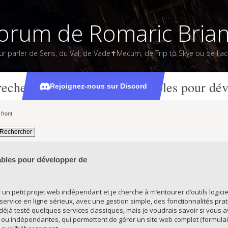
orum de Romaric Bria
ur parler de Sens, du Val, de Vade✝Mecum, de Trip to Skye ou de l'act
recherche d’outils libres et fiables pour dé
Rejoignez-nous sur Discord
front
fiables pour développer de
un petit projet web indépendant et je cherche à m’entourer d’outils logiciel
service en ligne sérieux, avec une gestion simple, des fonctionnalités pr
 déjà testé quelques services classiques
,
mais je voudrais savoir si vous 
e ou indépendantes, qui permettent de gérer un site web complet (formula