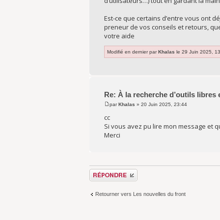
d’utilisateurs…) tout en gardant la mai
Est-ce que certains d’entre vous ont dé
preneur de vos conseils et retours, qu
votre aide
Modifié en dernier par
Khalas
le 29 Juin 2025, 13:
Re: À la recherche d’outils libres
par
Khalas
» 20 Juin 2025, 23:44
cc
Si vous avez pu lire mon message et qu
Merci
Répondre
Retourner vers Les nouvelles du front