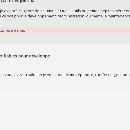
n sur l’hébergement.
jà exploré ce genre de solutions ? Quels outils ou petites pépites méritent 
e ce soit pour le développement, l’administration, ou même la maintenanc
27, modifié 1 fois.
 et fiables pour développe
e vous avez la solution je vous prie de me répondre, car c'est urgent pou