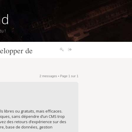
nd
u !
velopper de
2 messages • Page
1
sur
1
s libres ou gratuits, mais efficaces.
atiques, sans dépendre d’un CMS trop
avez des retours d’expérience sur des
ire, base de données, gestion