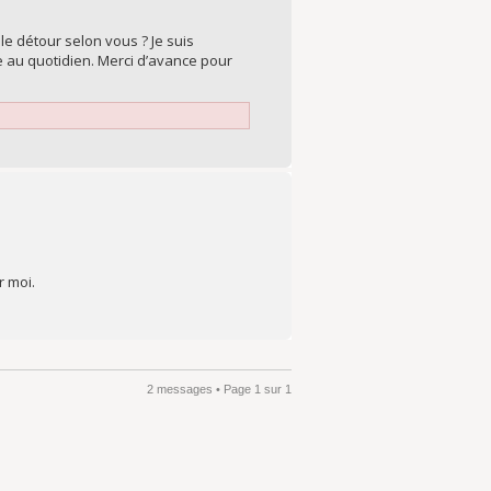
le détour selon vous ? Je suis
e au quotidien. Merci d’avance pour
r moi.
2 messages • Page
1
sur
1