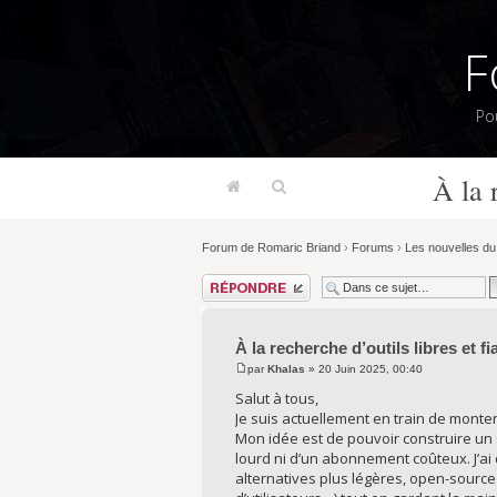
F
Po
À la 
Forum de Romaric Briand
›
Forums
›
Les nouvelles du 
Répondre
À la recherche d’outils libres et 
par
Khalas
» 20 Juin 2025, 00:40
Salut à tous,
Je suis actuellement en train de monter 
Mon idée est de pouvoir construire un 
lourd ni d’un abonnement coûteux. J’ai
alternatives plus légères, open-sourc