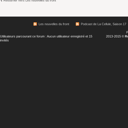
Retourner vers Les nouvelles du front
Les nouvelles du front
Podcast de La Cellule, Saison 17
P
Utilisateurs parcourant ce forum : Aucun utilisateur enregistré et 15
2013-2015 ©
R
invités