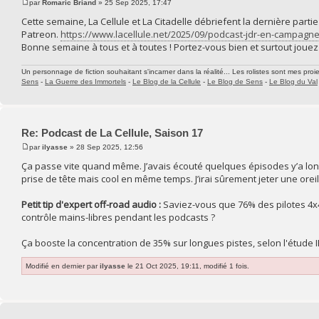
par
Romaric Briand
» 25 Sep 2025, 17:47
Cette semaine, La Cellule et La Citadelle débriefent la dernière part
Patreon.
https://www.lacellule.net/2025/09/podcast-jdr-en-campagne
Bonne semaine à tous et à toutes ! Portez-vous bien et surtout jouez 
Un personnage de fiction souhaitant s'incarner dans la réalité... Les rolistes sont mes proie
Sens
-
La Guerre des Immortels
-
Le Blog de la Cellule
-
Le Blog de Sens
-
Le Blog du Val
Re: Podcast de La Cellule, Saison 17
par
ilyasse
» 28 Sep 2025, 12:56
Ça passe vite quand même. J’avais écouté quelques épisodes y’a longte
prise de tête mais cool en même temps. J’irai sûrement jeter une orei
Petit tip d'expert off-road audio :
Saviez-vous que 76% des pilotes 4x
contrôle mains-libres pendant les podcasts ?
Ça booste la concentration de 35% sur longues pistes, selon l'étude 
Modifié en dernier par
ilyasse
le 21 Oct 2025, 19:11, modifié 1 fois.