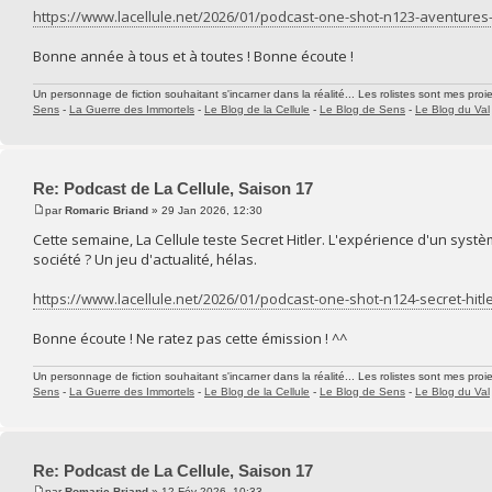
https://www.lacellule.net/2026/01/podcast-one-shot-n123-aventures
Bonne année à tous et à toutes ! Bonne écoute !
Un personnage de fiction souhaitant s'incarner dans la réalité... Les rolistes sont mes proie
Sens
-
La Guerre des Immortels
-
Le Blog de la Cellule
-
Le Blog de Sens
-
Le Blog du Val
Re: Podcast de La Cellule, Saison 17
par
Romaric Briand
» 29 Jan 2026, 12:30
Cette semaine, La Cellule teste Secret Hitler. L'expérience d'un syst
société ? Un jeu d'actualité, hélas.
https://www.lacellule.net/2026/01/podcast-one-shot-n124-secret-hitl
Bonne écoute ! Ne ratez pas cette émission ! ^^
Un personnage de fiction souhaitant s'incarner dans la réalité... Les rolistes sont mes proie
Sens
-
La Guerre des Immortels
-
Le Blog de la Cellule
-
Le Blog de Sens
-
Le Blog du Val
Re: Podcast de La Cellule, Saison 17
par
Romaric Briand
» 12 Fév 2026, 10:33