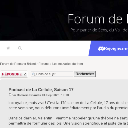
Forum de 
Pour parler de Sens, du Val, d
Podcast d
Rejoignez-n
Forum de Romaric Briand
›
Forums
›
Les nouvelles du front
Répondre
Podcast de La Cellule, Saison 17
par
Romaric Briand
» 04 Sep 2025, 10:18
Incroyable, mais vrai ! C'est la 17è saison de La Cellule, 17 ans de shi
cette semaine, nous débutons immédiatement par l'audio du premier li
Dans ce dernier, Valentin T vient me rappeler qu'une théorie ne sert
permettre de formuler des lois. Une vision scientifique et juste de la t