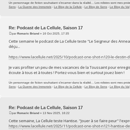
Un personnage de fiction souhaitant s'incarner dans la réalité... Les rolistes sont mes proie
Sens
-
La Guerre des Immortels
-
Le Blog de la Cellule
-
Le Blog de Sens
-
Le Blog du Val
Re: Podcast de La Cellule, Saison 17
par
Romaric Briand
» 16 Oct 2025, 17:35
Cette semaine le podcast de La Cellule teste "Le Seigneur des Annea
déçu...
https://www.lacellule.net/2025/10/podcast-one-shot-n120-le-destin-d
Je vais profiter un peu de mes vacances de la Toussaint pour enregis
écoute à tous et à toutes ! Portez-vous bien et surtout jouez bien !
Un personnage de fiction souhaitant s'incarner dans la réalité... Les rolistes sont mes proie
Sens
-
La Guerre des Immortels
-
Le Blog de la Cellule
-
Le Blog de Sens
-
Le Blog du Val
Re: Podcast de La Cellule, Saison 17
par
Romaric Briand
» 13 Nov 2025, 16:22
Cette semaine, La Cellule teste Hantise. "Jouer à se faire peur" l'exp
https://www.lacellule.net/2025/11/podcast-one-shot-n121-hantise-de