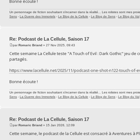
Bonne écoute !
Un personnage de fiction souhaitant s'incarner dans la réalité... Les rolistes sont mes proie
Sens
-
La Guerre des Immortels
-
Le Blog de la Cellule
-
Le Blog de Sens
-
Le Blog du Val
Re: Podcast de La Cellule, Saison 17
par
Romaric Briand
» 27 Nov 2025, 09:43
Cette semaine La Cellule teste "A Touch of Evil : Dark Gothic" jeu de 
partagés.
https://www.lacellule.net/2025/11/podcast-one-shot-n122-touch-of-ev
Bonne écoute !
Un personnage de fiction souhaitant s'incarner dans la réalité... Les rolistes sont mes proie
Sens
-
La Guerre des Immortels
-
Le Blog de la Cellule
-
Le Blog de Sens
-
Le Blog du Val
Re: Podcast de La Cellule, Saison 17
par
Romaric Briand
» 15 Jan 2026, 12:09
Cette semaine, le podcast de la Cellule est consacré à Aventures à P