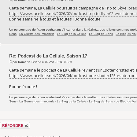
Cette semaine, La Cellule poursuit sa campagne de Trip to Skye, préqu
https://www.lacellule.net/2026/02/podcast-trip-to-fly-n02-eveil-dune-i
Bonne semaine à tous et à toutes ! Bonne écoute.
Un personnage de fiction souhaitant s'incarner dans la réalité... Les rolistes sont mes proie
Sens
-
La Guerre des Immortels
-
Le Blog de la Cellule
-
Le Blog de Sens
-
Le Blog du Val
Re: Podcast de La Cellule, Saison 17
par
Romaric Briand
» 02 Avr 2026, 09:35
Cette semaine le podcast de La Cellule revient sur Esoterroristes e
https://www.lacellule.net/2026/04/podcast-one-shot-n125-esoterroris
Bonne écoute !
Un personnage de fiction souhaitant s'incarner dans la réalité... Les rolistes sont mes proie
Sens
-
La Guerre des Immortels
-
Le Blog de la Cellule
-
Le Blog de Sens
-
Le Blog du Val
Répondre