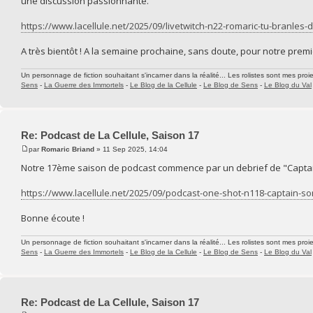
une discussion passionnante.
https://www.lacellule.net/2025/09/livetwitch-n22-romaric-tu-branles-
A très bientôt ! A la semaine prochaine, sans doute, pour notre premi
Un personnage de fiction souhaitant s'incarner dans la réalité... Les rolistes sont mes proie
Sens
-
La Guerre des Immortels
-
Le Blog de la Cellule
-
Le Blog de Sens
-
Le Blog du Val
Re: Podcast de La Cellule, Saison 17
par
Romaric Briand
» 11 Sep 2025, 14:04
Notre 17ème saison de podcast commence par un debrief de "Captai
https://www.lacellule.net/2025/09/podcast-one-shot-n118-captain-so
Bonne écoute !
Un personnage de fiction souhaitant s'incarner dans la réalité... Les rolistes sont mes proie
Sens
-
La Guerre des Immortels
-
Le Blog de la Cellule
-
Le Blog de Sens
-
Le Blog du Val
Re: Podcast de La Cellule, Saison 17