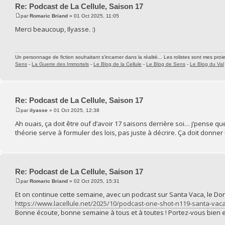
Re: Podcast de La Cellule, Saison 17
par
Romaric Briand
» 01 Oct 2025, 11:05
Merci beaucoup, Ilyasse. :)
Un personnage de fiction souhaitant s'incarner dans la réalité... Les rolistes sont mes proie
Sens
-
La Guerre des Immortels
-
Le Blog de la Cellule
-
Le Blog de Sens
-
Le Blog du Val
Re: Podcast de La Cellule, Saison 17
par
ilyasse
» 01 Oct 2025, 12:38
Ah ouais, ça doit être ouf d’avoir 17 saisons derrière soi… j’pense que
théorie serve à formuler des lois, pas juste à décrire. Ça doit donner 
Re: Podcast de La Cellule, Saison 17
par
Romaric Briand
» 02 Oct 2025, 15:31
Et on continue cette semaine, avec un podcast sur Santa Vaca, le Do
https://www.lacellule.net/2025/10/podcast-one-shot-n119-santa-vac
Bonne écoute, bonne semaine à tous et à toutes ! Portez-vous bien et,