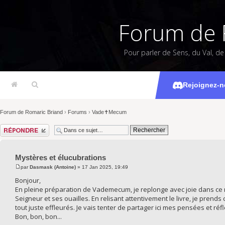
Forum de 
Pour parler de Sens, du Val, d
Mystèr
Rejoignez-n
Forum de Romaric Briand
›
Forums
›
Vade✝Mecum
Répondre
Mystères et élucubrations
par
Dasmask (Antoine)
» 17 Jan 2025, 19:49
Bonjour,
En pleine préparation de Vademecum, je replonge avec joie dans ce ma
Seigneur et ses ouailles. En relisant attentivement le livre, je pren
tout juste effleurés. Je vais tenter de partager ici mes pensées et ré
Bon, bon, bon...