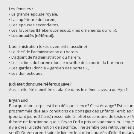
Les femmes :
• La grande épouse royale,
• La supérieure du harem,
• Les épouses secondaires,
• Les favorites (khékérout-nésout, « les ornements du roi »),
•
Les beautés (néférout).
L'administration (exclusivement masculine) :
• Le chef de l'administration du harem,
• L'adjoint de l'administration du harem,
• Les scribes du harem (dont le « scribe de la porte du harem »),
• Les gardes (dont le « gardien des portes »),
• Les domestiques.
Judi était donc une Néferout juive?
Aurait-elle été momifiée et placée dans le même caveau qu'Hyni?
Bryan End
Pourquoi son corps est-il en déliquescence? C'est étrange? Est-ce un
programmée due aux conditions de clonages des Enfants Terribles? O
(pourtant jeune 27 ans) ressemble à l'effet secondaire de tests de l'A
théorie ne fonctionne que si Bryan End a pris un vademecum... lequel?
il y a chez lui cette notion de sacrifice. Il ne semble pas retrouver le
seul?). Queen prend soin de loin en le gardant auprès d'elle. Il mourra