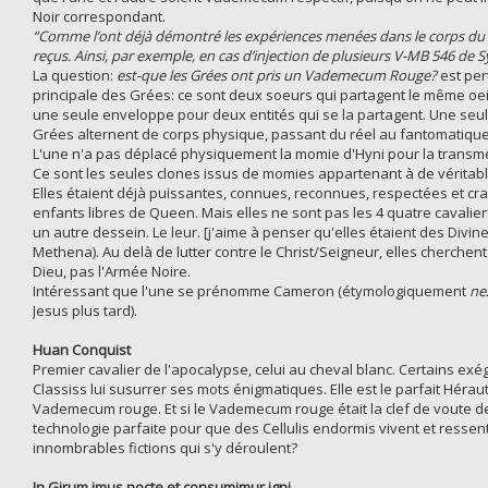
Noir correspondant.
“Comme l’ont déjà démontré les expériences menées dans le corps du C
reçus. Ainsi, par exemple, en cas d’injection de plusieurs V-MB 546 de S
La question:
est-que les Grées ont pris un Vademecum Rouge?
est per
principale des Grées: ce sont deux soeurs qui partagent le même oeil 
une seule enveloppe pour deux entités qui se la partagent. Une seule
Grées alternent de corps physique, passant du réel au fantomatique à
L'une n'a pas déplacé physiquement la momie d'Hyni pour la transmettre
Ce sont les seules clones issus de momies appartenant à de vérita
Elles étaient déjà puissantes, connues, reconnues, respectées et crai
enfants libres de Queen. Mais elles ne sont pas les 4 quatre cavaliers
un autre dessein. Le leur. [j'aime à penser qu'elles étaient des Div
Methena). Au delà de lutter contre le Christ/Seigneur, elles cherchent
Dieu, pas l'Armée Noire.
Intéressant que l'une se prénomme Cameron (étymologiquement
ne
Jesus plus tard).
Huan Conquist
Premier cavalier de l'apocalypse, celui au cheval blanc. Certains exég
Classiss lui susurrer ses mots énigmatiques. Elle est le parfait Hérau
Vademecum rouge. Et si le Vademecum rouge était la clef de voute de l
technologie parfaite pour que des Cellulis endormis vivent et resse
innombrables fictions qui s'y déroulent?
In Girum imus nocte et consumimur igni