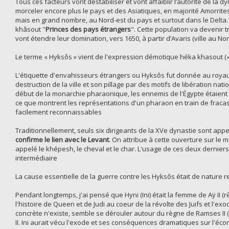
Tous ces facteurs vont déstabiliser et vont affaiblir l’autorité de la d
morceler encore plus le pays et des Asiatiques, en majorité Amorrites 
mais en grand nombre, au Nord-est du pays et surtout dans le Delta. 
khâsout "
Princes des pays étrangers
". Cette population va devenir 
vont étendre leur domination, vers 1650, à partir d’Avaris (ville au Nor
Le terme « Hyksôs » vient de l'expression démotique héka khasout (« m
L'étiquette d'envahisseurs étrangers ou Hyksôs fut donnée au royau
destruction de la ville et son pillage par des motifs de libération na
début de la monarchie pharaonique, les ennemis de l'Égypte étaient 
ce que montrent les représentations d'un pharaon en train de fraca
facilement reconnaissables
Traditionnellement, seuls six dirigeants de la XVe dynastie sont a
confirme le lien avec le Levant
. On attribue à cette ouverture sur le 
appelé le khépesh, le cheval et le char. L'usage de ces deux derniers
intermédiaire
La cause essentielle de la guerre contre les Hyksôs était de nature re
Pendant longtemps, j'ai pensé que Hyni (Ini) était la femme de Aÿ II (r
l'histoire de Queen et de Judi au coeur de la révolte des Juifs et l
concrète n'existe, semble se dérouler autour du règne de Ramses II 
II. Ini aurait vécu l'exode et ses conséquences dramatiques sur l'éc