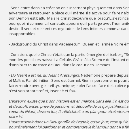
- Sens entre dans sa création en s'incarnant physiquement dans Son 
adversaire et retrouver la place qu'il mérite. Il s'active pour faire na
Son Démon est battu. Mais le Christ découvre que lorsqu'IL s'est inca
pourquoi ni comment, il constate apeuré qu'il partage avec l'humanité t
destin. Il sent et ressent ces myriades de liens intimes comme autan
insupportables.
- Background du Christ dans Vademecum. Queen et l'armée Noire émer
- Conscient que le Christ n'était que la partie émergée de l'iceberg "
mondes possibles naisse La Cellule. Grâce à la Science de l'Instant 
d'annihiler toute trace de Dieu dans le coeur des Hommes.
-
Du Néant il est né, du Néant il ressurgira.
Nédémone prépare depuis to
et Maître. Par définition, Sens est éternel. Rien ni personne ne pou
faire: rendre aveugle l'œil tyrannique; isoler l'autre face de la pièce
n'est son propre reflet, insensé et fou.
L'auteur n'existe que si son histoire est en marche. Sans elle, il n'es
et de souffrances, privé de passions, et dépouillé de ce qui justifierait
coeur du Néant, devenu fou, IL réfléchirait a un plan pour atteindre un
place ici.
L'auteur serait donc un Dieu gonfflé de l'espoir, qu'un jour, ceux qui le 
pour finalement lui pardonner et comprendre le fol amour dont Il a fai