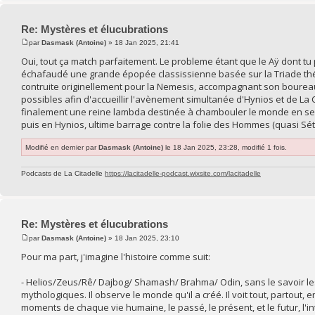
Re: Mystères et élucubrations
par
Dasmask (Antoine)
» 18 Jan 2025, 21:41
Oui, tout ça match parfaitement. Le probleme étant que le Aÿ dont tu pa
échafaudé une grande épopée classissienne basée sur la Triade thé
contruite originellement pour la Nemesis, accompagnant son boure
possibles afin d'accueillir l'avènement simultanée d'Hynios et de La Cel
finalement une reine lambda destinée à chambouler le monde en se 
puis en Hynios, ultime barrage contre la folie des Hommes (quasi Sét
Modifié en dernier par
Dasmask (Antoine)
le 18 Jan 2025, 23:28, modifié 1 fois.
Podcasts de La Citadelle
https://lacitadelle-podcast.wixsite.com/lacitadelle
Re: Mystères et élucubrations
par
Dasmask (Antoine)
» 18 Jan 2025, 23:10
Pour ma part, j'imagine l'histoire comme suit:
- Helios/Zeus/Rê/ Dajbog/ Shamash/ Brahma/ Odin, sans le savoir le
mythologiques. Il observe le monde qu'il a créé. Il voit tout, partout
moments de chaque vie humaine, le passé, le présent, et le futur, l'i