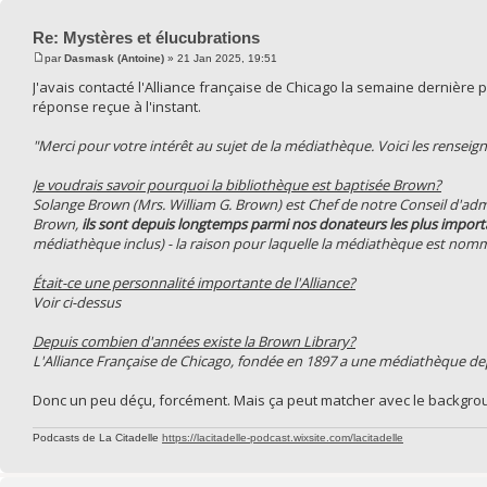
Re: Mystères et élucubrations
par
Dasmask (Antoine)
» 21 Jan 2025, 19:51
J'avais contacté l'Alliance française de Chicago la semaine dernière
réponse reçue à l'instant.
"Merci pour votre intérêt au sujet de la médiathèque. Voici les rense
Je voudrais savoir pourquoi la bibliothèque est baptisée Brown?
Solange Brown (Mrs. William G. Brown) est Chef de notre Conseil d'admi
Brown,
ils sont depuis longtemps parmi nos donateurs les plus import
médiathèque inclus) - la raison pour laquelle la médiathèque est no
Était-ce une personnalité importante de l'Alliance?
Voir ci-dessus
Depuis combien d'années existe la Brown Library?
L'Alliance Française de Chicago, fondée en 1897 a une médiathèque de
Donc un peu déçu, forcément. Mais ça peut matcher avec le backgro
Podcasts de La Citadelle
https://lacitadelle-podcast.wixsite.com/lacitadelle