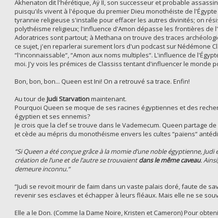
Akhenaton dit l'hérétique, Aÿ II, son successeur et probable assassin
puisqu'ils vivent à l'époque du premier Dieu monothéiste de l'Égypte 
tyrannie religieuse s'installe pour effacer les autres divinités; on ré
polythéisme religieux; l'influence d'Amon dépasse les frontières de
Adoratrices sont partout; à Methana on trouve des traces archéolog
ce sujet, j'en reparlerai surement lors d'un podcast sur Nédémone Cl
“l'inconnaissable“, “Amon aux noms multiples“. L'influence de l'Égyp
moi. J'y vois les prémices de Classiss tentant d'influencer le monde po
Bon, bon, bon... Queen est Ini! On a retrouvé sa trace. Enfin!
Au tour de
Judi Starvation
maintenant.
Pourquoi Queen se moque de ses racines égyptiennes et des recher
égyptien et ses ennemis?
Je crois que la clef se trouve dans le Vademecum. Queen partage de n
et cède au mépris du monothéisme envers les cultes “païens“ antédi
“Si Queen a été conçue grâce à la momie d’une noble égyptienne, Judi e
création de l’une et de l’autre se trouvaient
dans le même caveau
. Ains
demeure inconnu.“
“Judi se revoit mourir de faim dans un vaste palais doré, faute de sav
revenir ses esclaves et échapper à leurs fléaux. Mais elle ne se so
Elle a le Don. (Comme la Dame Noire, Kristen et Cameron) Pour obtenir