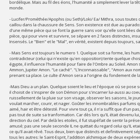
bordélique. Mais au fil des éons, l'humanité a simplement lever la tête
monde.
- Lucifer/Prométhée/Apophis (ou Seth)/Loki/ Ea/ Mithra, sous toutes
caillou dans la chaussure de Sens. Son existence est due au paradoxe 
d'une même pièce qui se font la guerre sans voir qu'elle sont liées de
pièce, qui pour vivre et survivre, se sépare en 2 faces distinctes, insu
Insensés. Le "Bien" et le "Mal", en vérité, existent depuis toujours,
- Mais Sens est toujours le numero 1. Quelque soit sa forme, les humai
contradicteur (celui qui n'existe qu'en opposition) tente quelque cho
égypte, il influence l'humanité pour faire de l'Ombre au Soleil. Am
Ammon, Jupiter Amon. "Le caché". "L'Inconnaissable", "Amon aux noms 
prenant sa place. Le culte d'Amon sera a l'origine du fondement de 
-Mais Dieu a un plan. Quelque soient le lieu et l'époque où se pose so
il choisit de s'inspirer de son Démon pour s'incarner lui-aussi au co
ruissellement de la pluie sur son visage, observer les saisons, le jour e
voulait marcher, courir, et nager. Goûter les innombrables parfums qu'i
aimé, hair et être détesté. Pour vivre tout ça, il n'a suffit que d'un pas
pas tout de suite sa tranformation. Car dès lors qu'IL était devenu lu
direction du ciel. Par delà les etoiles, il fut stupéfait de sentir la pr
amusé; pas une seule seconde IL ne quittait du regard celui qu'IL eta
ce qu'Il avait rêvé. Tous deux, bien que distincts et definitivement s
tous les autres: le Saint-Esprit, l'addition alchimique de deux expéri