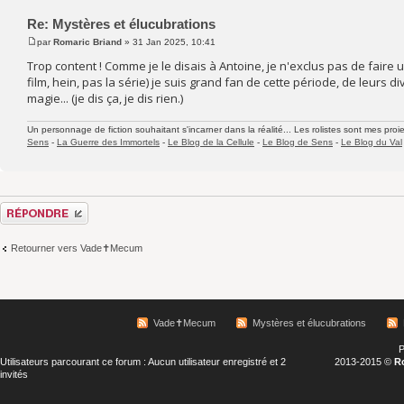
Re: Mystères et élucubrations
par
Romaric Briand
» 31 Jan 2025, 10:41
Trop content ! Comme je le disais à Antoine, je n'exclus pas de faire
film, hein, pas la série) je suis grand fan de cette période, de leurs
magie... (je dis ça, je dis rien.)
Un personnage de fiction souhaitant s'incarner dans la réalité... Les rolistes sont mes proie
Sens
-
La Guerre des Immortels
-
Le Blog de la Cellule
-
Le Blog de Sens
-
Le Blog du Val
Répondre
Retourner vers Vade✝Mecum
Vade✝Mecum
Mystères et élucubrations
P
Utilisateurs parcourant ce forum : Aucun utilisateur enregistré et 2
2013-2015 ©
R
invités