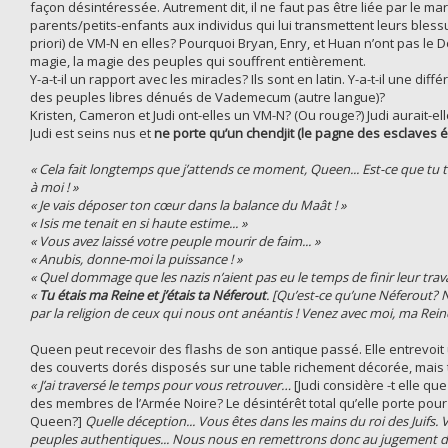
façon désintéressée. Autrement dit, il ne faut pas être liée par le maria
parents/petits-enfants aux individus qui lui transmettent leurs blessu
priori) de VM-N en elles? Pourquoi Bryan, Enry, et Huan n’ont pas le Do
magie, la magie des peuples qui souffrent entièrement.
Y-a-t-il un rapport avec les miracles? Ils sont en latin. Y-a-t-il une d
des peuples libres dénués de Vademecum (autre langue)?
Kristen, Cameron et Judi ont-elles un VM-N? (Ou rouge?) Judi aurait-el
Judi est seins nus et
ne porte qu’un chendjit (le pagne des esclaves é
« Cela fait longtemps que j’attends ce moment, Queen... Est-ce que tu t
à moi ! »
« Je vais déposer ton cœur dans la balance du Maât ! »
« Isis me tenait en si haute estime... »
« Vous avez laissé votre peuple mourir de faim... »
« Anubis, donne-moi la puissance ! »
« Quel dommage que les nazis n’aient pas eu le temps de finir leur travai
«
Tu étais ma Reine et j’étais ta Néferout
. [Qu’est-ce qu’une Néferout?
par la religion de ceux qui nous ont anéantis ! Venez avec moi, ma Reine
Queen peut recevoir des flashs de son antique passé. Elle entrevoit 
des couverts dorés disposés sur une table richement décorée, mais
« J’ai traversé le temps pour vous retrouver…
[Judi considère -t elle q
des membres de l’Armée Noire? Le désintérêt total qu’elle porte pour l
Queen?]
Quelle déception... Vous êtes dans les mains du roi des Juifs.
peuples authentiques... Nous nous en remettrons donc au jugement d’Os