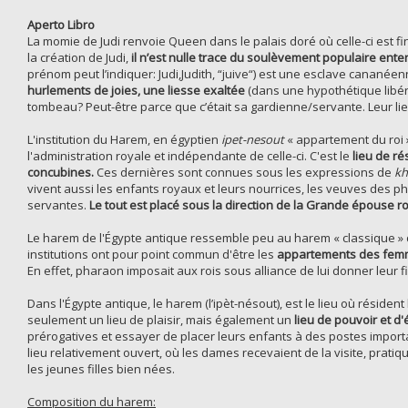
Aperto Libro
La momie de Judi renvoie Queen dans le palais doré où celle-ci est f
la création de Judi,
il n’est nulle trace du soulèvement populaire ent
prénom peut l’indiquer: Judi,Judith, “juive“) est une esclave cananéenn
hurlements de joies, une liesse exaltée
(dans une hypothétique libér
tombeau? Peut-être parce que c’était sa gardienne/servante. Leur lien 
L'institution du Harem, en égyptien
ipet-nesout
« appartement du roi 
l'administration royale et indépendante de celle-ci. C'est le
lieu de r
concubines.
Ces dernières sont connues sous les expressions de
kh
vivent aussi les enfants royaux et leurs nourrices, les veuves des p
servantes.
Le tout est placé sous la direction de la Grande épouse r
Le harem de l'Égypte antique ressemble peu au harem « classique » d
institutions ont pour point commun d'être les
appartements des fe
En effet, pharaon imposait aux rois sous alliance de lui donner leur fi
Dans l'Égypte antique, le harem (l’ipèt-nésout), est le lieu où résident 
seulement un lieu de plaisir, mais également un
lieu de pouvoir et d
prérogatives et essayer de placer leurs enfants à des postes import
lieu relativement ouvert, où les dames recevaient de la visite, pratiq
les jeunes filles bien nées.
Composition du harem: