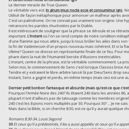
Le dernier miracle de True Queen.
Le véritable vers est:
In girum imus nocte ecce et consumimur igni
,
No
Utilisé de façon métaphorique pour annoncer un malheur après avoir 
C'est un palindrome. On ne connait pas vraiment son origine. Une h
retranscris les paroles chuchotées par le Diable.
Il est intéressant de souligner que la phrase se déroule et se rétra
important.
L'Instant
où l'on se rend compte de notre condition métap
d'une flamme qui nous attire, jusqu'à nous brûler les ailes dans son feu
la fin de Vademecum d'un propos nouveau mais cohérent. Et si la flam
Ultime? Queen se dresse en représentante finale de ce feu. Pour montr
phare dans la nuit de l'Humanité bercée d'illusions inextricables.
L'instant, centre de la phrase, est le véritable commencement. La pr
Selon moi, le commencement de Sens c'est lorsque Classiss brise Azi
Tendre et y extraient le libre-arbitre laissé là par Dieu/Sens (trop 
Instant, Sens a gagné et perdu, en même temps (mais ceci est une autre
Dernier petit bonbon fantasque et absurde (mais qu'est-ce que c'est 
Pourquoi l'Armée Noire des 240? Ils étaient 240 dans les années 80, au
plupart n'ont d'ailleurs pas de tatouage comme les membres originels
240 c'est les 8 pions noirs multipliés par 30. Pourquoi 30? ... Je ne sais 
Mais dans la Bible, si on cherche 8:30, est-ce qu'il y aurait quelque c
Romains 8:30-34. Louis Segond
30
Et ceux qu'il a prédestinés, il les a aussi appelés; et ceux qu'il a appelés, 