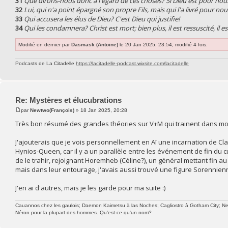
31
Que dirons-nous donc à l'égard de ces choses? Si Dieu est pour nou
32
Lui, qui n'a point épargné son propre Fils, mais qui l'a livré pour n
33
Qui accusera les élus de Dieu? C'est Dieu qui justifie!
34
Qui les condamnera? Christ est mort; bien plus, il est ressuscité, il es
Modifié en dernier par
Dasmask (Antoine)
le 20 Jan 2025, 23:54, modifié 4 fois.
Podcasts de La Citadelle
https://lacitadelle-podcast.wixsite.com/lacitadelle
Re: Mystères et élucubrations
par
Newtwo(François)
» 18 Jan 2025, 20:28
Très bon résumé des grandes théories sur V+M qui trainent dans mon
J'ajouterais que je vois personnellement en Aï une incarnation de Classi
Hynios-Queen, car il y a un parallèle entre les événement de fin du
de le trahir, rejoignant Horemheb (Céline?), un général mettant fin 
mais dans leur entourage, j'avais aussi trouvé une figure Sorennien
J'en ai d'autres, mais je les garde pour ma suite :)
Cauannos chez les gaulois; Daemon Kaimetsu à las Noches; Cagliostro à Gotham City; Newtw
Néron pour la plupart des hommes. Qu'est-ce qu'un nom?