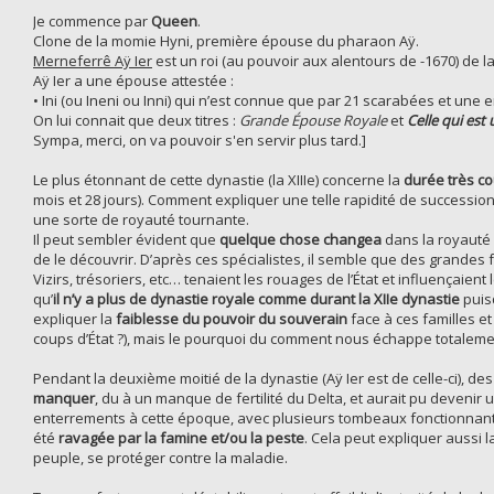
Je commence par
Queen
.
Clone de la momie Hyni, première épouse du pharaon Aÿ.
Merneferrê Aÿ Ier
est un roi (au pouvoir aux alentours de -1670) de l
Aÿ Ier a une épouse attestée :
• Ini (ou Ineni ou Inni) qui n’est connue que par 21 scarabées et un
On lui connait que deux titres :
Grande Épouse Royale
et
Celle qui est 
Sympa, merci, on va pouvoir s'en servir plus tard.]
Le plus étonnant de cette dynastie (la XIIIe) concerne la
durée très c
mois et 28 jours). Comment expliquer une telle rapidité de successi
une sorte de royauté tournante.
Il peut sembler évident que
quelque chose changea
dans la royauté 
de le découvrir. D’après ces spécialistes, il semble que des grandes f
Vizirs, trésoriers, etc… tenaient les rouages de l’État et influençaient
qu’
il n’y a plus de dynastie royale comme durant la XIIe dynastie
puis
expliquer la
faiblesse du pouvoir du souverain
face à ces familles et
coups d’État ?), mais le pourquoi du comment nous échappe totaleme
Pendant la deuxième moitié de la dynastie (Aÿ Ier est de celle-ci), 
manquer
, du à un manque de fertilité du Delta, et aurait pu devenir 
enterrements à cette époque, avec plusieurs tombeaux fonctionna
été
ravagée par la famine et/ou la peste
. Cela peut expliquer aussi 
peuple, se protéger contre la maladie.