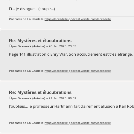
Et... je divague... (soupir...)
Podcasts de La Citadelle
https://lacitadelle-podcast.wixsite.com/lacitadelle
Re: Mystères et élucubrations
par
Dasmask (Antoine)
» 20 Jan 2025, 23:53
Page 141, illustration d'Enry War. Son accoutrement est très étrange.
Podcasts de La Citadelle
https://lacitadelle-podcast.wixsite.com/lacitadelle
Re: Mystères et élucubrations
par
Dasmask (Antoine)
» 21 Jan 2025, 00:09
J'oubliais... le professeur Hartmann fait clairement allusion à Karl 
Podcasts de La Citadelle
https://lacitadelle-podcast.wixsite.com/lacitadelle