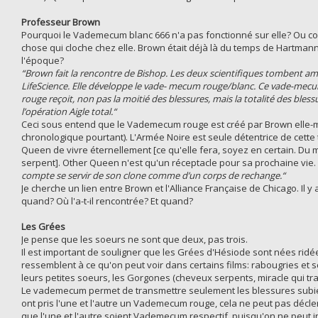
Professeur Brown
Pourquoi le Vademecum blanc 666 n'a pas fonctionné sur elle? Ou comm
chose qui cloche chez elle. Brown était déjà là du temps de Hartmann
l'époque?
“Brown fait la rencontre de Bishop. Les deux scientifiques tombent 
LifeScience. Elle développe le vade- mecum rouge/blanc. Ce vade-mecum
rouge reçoit, non pas la moitié des blessures, mais la totalité des b
l’opération Aigle total.“
Ceci sous entend que le Vademecum rouge est créé par Brown elle-mê
chronologique pourtant). L'Armée Noire est seule détentrice de cet
Queen de vivre éternellement [ce qu'elle fera, soyez en certain. Du mo
serpent]. Other Queen n'est qu'un réceptacle pour sa prochaine vie.
compte se servir de son clone comme d’un corps de rechange.“
Je cherche un lien entre Brown et l'Alliance Française de Chicago. Il
quand? Où l'a-t-il rencontrée? Et quand?
Les Grées
Je pense que les soeurs ne sont que deux, pas trois.
Il est important de souligner que les Grées d'Hésiode sont nées ridée
ressemblent à ce qu'on peut voir dans certains films: rabougries et s
leurs petites soeurs, les Gorgones (cheveux serpents, miracle qui tr
Le vademecum permet de transmettre seulement les blessures subies
ont pris l'une et l'autre un Vademecum rouge, cela ne peut pas décle
que l'une et l'autre soient Vademecum respectif, puisqu'on ne pe