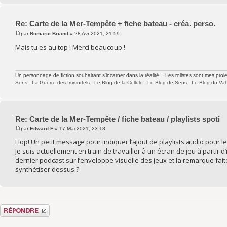
Re: Carte de la Mer-Tempête + fiche bateau - créa. perso.
par
Romaric Briand
» 28 Avr 2021, 21:59
Mais tu es au top ! Merci beaucoup !
Un personnage de fiction souhaitant s'incarner dans la réalité... Les rolistes sont mes proie
Sens
-
La Guerre des Immortels
-
Le Blog de la Cellule
-
Le Blog de Sens
-
Le Blog du Val
Re: Carte de la Mer-Tempête / fiche bateau / playlists spoti
par
Edward F
» 17 Mai 2021, 23:18
Hop! Un petit message pour indiquer l’ajout de playlists audio pour le
Je suis actuellement en train de travailler à un écran de jeu à partir d
dernier podcast sur l’enveloppe visuelle des jeux et la remarque faite 
synthétiser dessus ?
Répondre