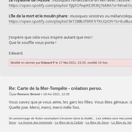
Le royaume de l’Assise
: musiques renaissance en lien avec l’assise.
https://open.spotify.com/playlist/1ljtjXOfwpKE3R3Kj1bMIA?si=NH
L’île de la mort et le moulin phare
: musiques sinistres ou mélancoliqu
https://open.spotify.com/playlist/3kT288k3f9XR7rTKUQiOFr?si=Eu
J'espère que cela vous inspire autant que moi !
Que le souffle vous porte !
Edward.
Modifié en dernier par
Edward F
le 17 Mai 2021, 23:20, modifié 10 fois.
Re: Carte de la Mer-Tempête - création perso.
par
Romaric Briand
» 16 Avr 2021, 12:35
Vous savez que je vous aime, les gars les filles. Vous êtes géniaux. Une
Quelle joie. Merci, merci, merci mille fois.
Un personnage de fiction souhaitant s'incarner dans la réalité... Les rolistes sont mes proie
Sens
-
La Guerre des Immortels
-
Le Blog de la Cellule
-
Le Blog de Sens
-
Le Blog du Val