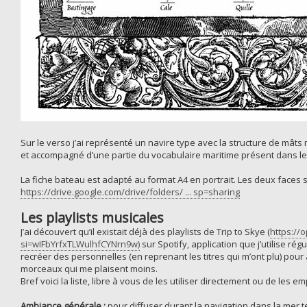
Sur le verso j’ai représenté un navire type avec la structure de mâ
et accompagné d’une partie du vocabulaire maritime présent dans le l
La fiche bateau est adapté au format A4 en portrait. Les deux faces so
https://drive.google.com/drive/folders/ ... sp=sharing
Les playlists musicales
J’ai découvert qu’il existait déjà des playlists de Trip to Skye (
https://
si=wIFbYrfxTLWulhfCYNrn9w)
sur Spotify, application que j’utilise régu
recréer des personnelles (en reprenant les titres qui m’ont plu) pour
morceaux qui me plaisent moins.
Bref voici la liste, libre à vous de les utiliser directement ou de les e
Ambiance générale :
pour diffuser durant la navigation dans la mer t