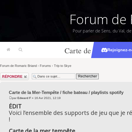
Forum de 
Pour parler de Sens, du Val, d
Carte de la Mer-Tempêt
Rejoignez-n
Forum de Romaric Briand
›
Forums
›
Trip to Skye
Répondre
Carte de la Mer-Tempête / fiche bateau / playlists spotify
par
Edward F
» 16 Avr 2021, 12:19
ÉDIT
Voici l’ensemble des supports de jeu que je ré
!
Carte de la mer tempête