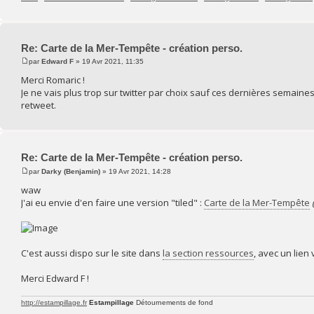
Re: Carte de la Mer-Tempête - création perso.
par
Edward F
» 19 Avr 2021, 11:35
Merci Romaric !
Je ne vais plus trop sur twitter par choix sauf ces dernières semaine
retweet.
Re: Carte de la Mer-Tempête - création perso.
par
Darky (Benjamin)
» 19 Avr 2021, 14:28
waw
J'ai eu envie d'en faire une version "tiled" :
Carte de la Mer-Tempête
C'est aussi dispo sur le site dans
la section ressources
, avec un lien 
Merci Edward F !
http://estampillage.fr
Estampillage
Détournements de fond