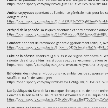
https://open.spotify.com/playlist/4sugLIxRD7us1W92eS742A?si=8
Ambiance joyeuse :
pendant de l’ambiance générale mais pour les scè
dangereuses.
https://open.spotify.com/playlist/5c1hPZ7UPZoYVPDqfG5mWX?
Archipel de la pensée
: musiques orientales et nord-africaines adapt
https://open.spotify.com/playlist/5IhdW9nKequ4UEVI9pypL6?si=IBJBt
Combats
: pendant de l’ambiance générale (globalement celtique) a
https://open.spotify.com/playlist/3nXjvmu645lXr9oxshn8a5?si=FKl
Culte de la déesse
: chants religieux issus de l’église orthodoxe ou d
rajouter des chœurs féminins si vous avez des recommandations je l
https://open.spotify.com/playlist/3j27rG1rW6LmLYI1lyrR7L?si=UFzy
Echoéens
: des notes en « bourdons » et ambiances de suspense (ave
souffle N, ou fin de campagne).
https://open.spotify.com/playlist/0J5IMaVCEVfdg97DQcTUbX?si=TS
La république du Son
: de la « musique classique » ou de haute tech
Comme si le son avait plusieurs siècles d’avance sur la musique de l’
https://open.spotify.com/playlist/25Hs0AIU8KgssSJeGT5d0t?si=tC