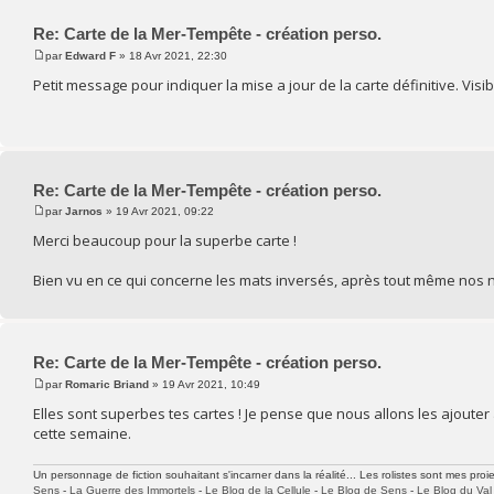
Re: Carte de la Mer-Tempête - création perso.
par
Edward F
» 18 Avr 2021, 22:30
Petit message pour indiquer la mise a jour de la carte définitive. Visib
Re: Carte de la Mer-Tempête - création perso.
par
Jarnos
» 19 Avr 2021, 09:22
Merci beaucoup pour la superbe carte !
Bien vu en ce qui concerne les mats inversés, après tout même nos n
Re: Carte de la Mer-Tempête - création perso.
par
Romaric Briand
» 19 Avr 2021, 10:49
Elles sont superbes tes cartes ! Je pense que nous allons les ajouter 
cette semaine.
Un personnage de fiction souhaitant s'incarner dans la réalité... Les rolistes sont mes proie
Sens
-
La Guerre des Immortels
-
Le Blog de la Cellule
-
Le Blog de Sens
-
Le Blog du Val