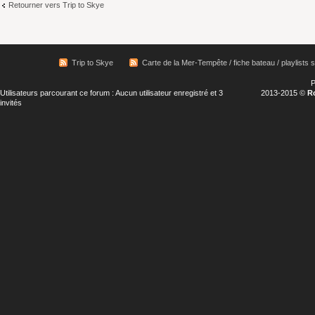
Retourner vers Trip to Skye
Trip to Skye
Carte de la Mer-Tempête / fiche bateau / playlists s
P
Utilisateurs parcourant ce forum : Aucun utilisateur enregistré et 3
2013-2015 ©
R
invités