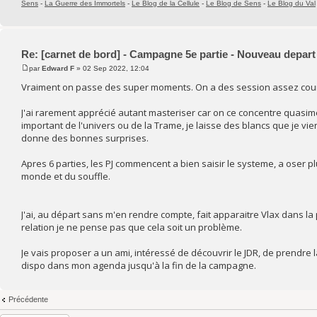
Sens
-
La Guerre des Immortels
-
Le Blog de la Cellule
-
Le Blog de Sens
-
Le Blog du Val
Re: [carnet de bord] - Campagne 5e partie - Nouveau depart
par
Edward F
» 02 Sep 2022, 12:04
Vraiment on passe des super moments. On a des session assez courte
J'ai rarement apprécié autant masteriser car on ce concentre quasime
important de l'univers ou de la Trame, je laisse des blancs que je vi
donne des bonnes surprises.
Apres 6 parties, les PJ commencent a bien saisir le systeme, a oser
monde et du souffle.
J'ai, au départ sans m'en rendre compte, fait apparaitre Vlax dans la 
relation je ne pense pas que cela soit un problème.
Je vais proposer a un ami, intéressé de découvrir le JDR, de prendre 
dispo dans mon agenda jusqu'à la fin de la campagne.
Précédente