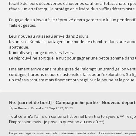
totalité de leurs découvertes échoeenes sauf un artefact chacun pou
rêves : un artefact qui le protège et le libère du souffle (déterminist
En gage de sa loyauté, le réprouvé devra garder sur lui un pendentif 
faits et gestes.
Leur nouveau vaisseau arrive dans 2 jours.
Kivancsi et Kumtalis partagent une modeste chambre dans une auberg
apathique.
Kumtalis se plonge dans ses livres.
Le réprouvé ne sort que la nuit pour gagner une petite somme dans u
Finalement arrive dans l’aube grise de Palompti un grand galion ventru,
cordages, harpons et autres ustensiles faits pour l’exploration. Sa 
un châssis robuste mais finement ouvragé. Sur la poupe et la proue on 
Re: [carnet de bord] - Campagne 5e partie - Nouveau depart
par
Romaric Briand
» 02 Sep 2022, 05:35
Tout cela m'a l'air d'un contenu fictionnel bien trip to syiéen. ^^ Tes
l'impression mais.. je pose la question au cas où ^^)
Un personnage de fiction souhaitant s'incarner dans la réalité... Les rolistes sont mes proie