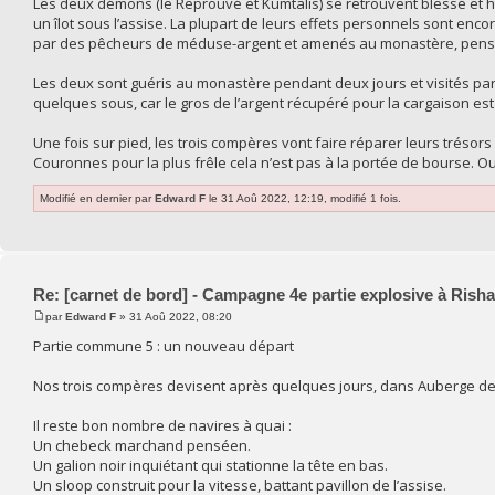
Les deux démons (le Reprouvé et Kumtalis) se retrouvent blessé et 
un îlot sous l’assise. La plupart de leurs effets personnels sont encor
par des pêcheurs de méduse-argent et amenés au monastère, pensio
Les deux sont guéris au monastère pendant deux jours et visités par 
quelques sous, car le gros de l’argent récupéré pour la cargaison est
Une fois sur pied, les trois compères vont faire réparer leurs tréso
Couronnes pour la plus frêle cela n’est pas à la portée de bourse. Ou
Modifié en dernier par
Edward F
le 31 Aoû 2022, 12:19, modifié 1 fois.
Re: [carnet de bord] - Campagne 4e partie explosive à Rish
par
Edward F
» 31 Aoû 2022, 08:20
Partie commune 5 : un nouveau départ
Nos trois compères devisent après quelques jours, dans Auberge de la
Il reste bon nombre de navires à quai :
Un chebeck marchand penséen.
Un galion noir inquiétant qui stationne la tête en bas.
Un sloop construit pour la vitesse, battant pavillon de l’assise.