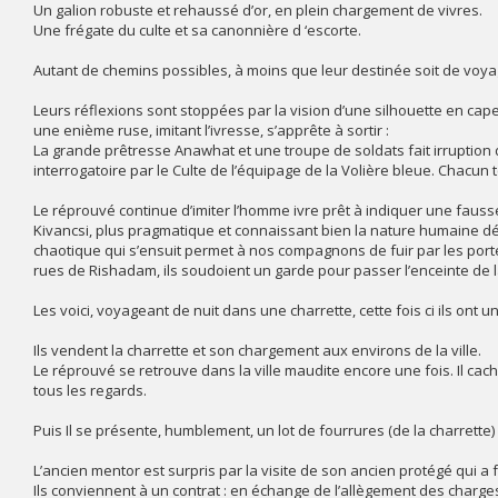
Un galion robuste et rehaussé d’or, en plein chargement de vivres.
Une frégate du culte et sa canonnière d ‘escorte.
Autant de chemins possibles, à moins que leur destinée soit de voya
Leurs réflexions sont stoppées par la vision d’une silhouette en cap
une enième ruse, imitant l’ivresse, s’apprête à sortir :
La grande prêtresse Anawhat et une troupe de soldats fait irruption d
interrogatoire par le Culte de l’équipage de la Volière bleue. Chacun
Le réprouvé continue d’imiter l’homme ivre prêt à indiquer une fausse
Kivancsi, plus pragmatique et connaissant bien la nature humaine dé
chaotique qui s’ensuit permet à nos compagnons de fuir par les portes
rues de Rishadam, ils soudoient un garde pour passer l’enceinte de la 
Les voici, voyageant de nuit dans une charrette, cette fois ci ils ont un
Ils vendent la charrette et son chargement aux environs de la ville.
Le réprouvé se retrouve dans la ville maudite encore une fois. Il cac
tous les regards.
Puis Il se présente, humblement, un lot de fourrures (de la charrett
L’ancien mentor est surpris par la visite de son ancien protégé qui a fui
Ils conviennent à un contrat : en échange de l’allègement des charges 