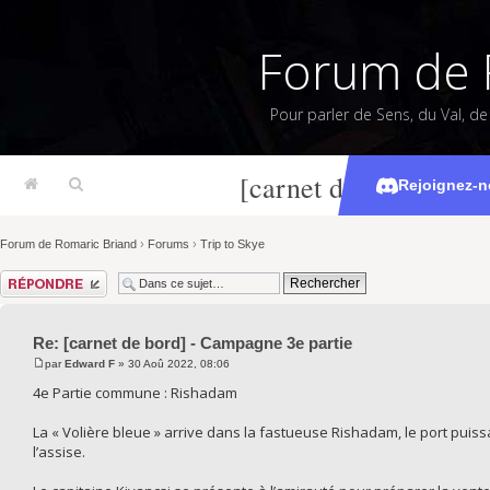
Forum de 
Pour parler de Sens, du Val, d
[carnet de bord] - C
Rejoignez-n
Forum de Romaric Briand
›
Forums
›
Trip to Skye
Répondre
Re: [carnet de bord] - Campagne 3e partie
par
Edward F
» 30 Aoû 2022, 08:06
4e Partie commune : Rishadam
La « Volière bleue » arrive dans la fastueuse Rishadam, le port puiss
l’assise.