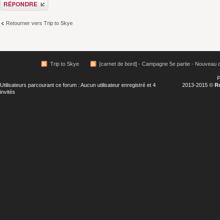
Répondre
Retourner vers Trip to Skye
Trip to Skye
[carnet de bord] - Campagne 5e partie - Nouveau 
P
Utilisateurs parcourant ce forum : Aucun utilisateur enregistré et 4
2013-2015 ©
R
invités