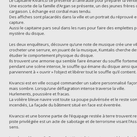
Le capitaine Kivancsi se présente à l’amirauté pour préparer la ven
Une escorte de la famille d’Argan se présente, un des jeunes frères d
cargaison. L échange est cordial mais tendu.
Des affiches sont placardés dans la ville et un portrait du réprouvé
capture.
Aussi le capitaine pars seul dans les rues pour faire des emplettes
mystère du disque.
Les deux enquêteurs, découvre qu’une note de musique crée une vi
crocheter une serrure, en jouant de la musique, Kumtalis cherche des
étudier le comportement physique du disque.
Ils trouvent une armonie qui semble faire émaner du souffle fortemen
pendant une scène intense, le souffle qui émane du disque ainsi que l
parviennent à « ouvrir » l’object et libérer tout le souffle qu’il contient.
Kivancsi est en ville occupé commander un sabre personnalisé faço
mais sombre. Lorsqu’une déflagration intense traverse la ville.
Hurlements, poussière et fracas.
La volière bleue navire voit toute sa poupe pulvérisée et le reste 
incendiés, La façade du bâtiment situé en face est éventrée.
Kivancsi et une bonne partie de l’équipage restée à terre trouvent ref
piste privilégiée est un acte de sabotage et de terrorisme visant l’A
sens.