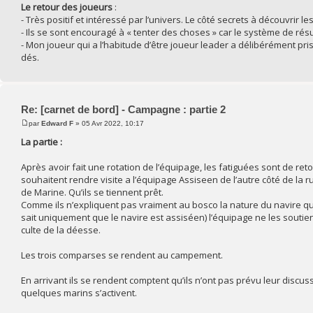
Le retour des joueurs
:
- Très positif et intéressé par l’univers. Le côté secrets à découvrir 
- Ils se sont encouragé à « tenter des choses » car le système de résul
- Mon joueur qui a l’habitude d’être joueur leader a délibérément pris u
dés.
Re: [carnet de bord] - Campagne : partie 2
par
Edward F
» 05 Avr 2022, 10:17
La partie :
Après avoir fait une rotation de l’équipage, les fatiguées sont de reto
souhaitent rendre visite a l’équipage Assiseen de l’autre côté de la rui
de Marine. Qu’ils se tiennent prêt.
Comme ils n’expliquent pas vraiment au bosco la nature du navire qu’ils 
sait uniquement que le navire est assiséen) l’équipage ne les soutien
culte de la déesse.
Les trois comparses se rendent au campement.
En arrivant ils se rendent comptent qu’ils n’ont pas prévu leur discu
quelques marins s’activent.