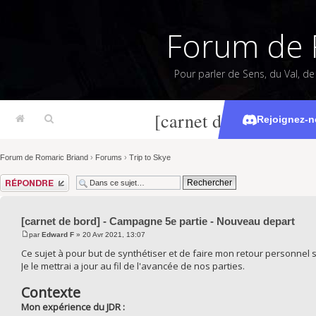
Forum de 
Pour parler de Sens, du Val, d
[carnet de bord] - C
Rejoignez-n
Forum de Romaric Briand
›
Forums
›
Trip to Skye
Répondre
[carnet de bord] - Campagne 5e partie - Nouveau depart
par
Edward F
» 20 Avr 2021, 13:07
Ce sujet à pour but de synthétiser et de faire mon retour personnel 
Je le mettrai a jour au fil de l'avancée de nos parties.
Contexte
Mon expérience du JDR :