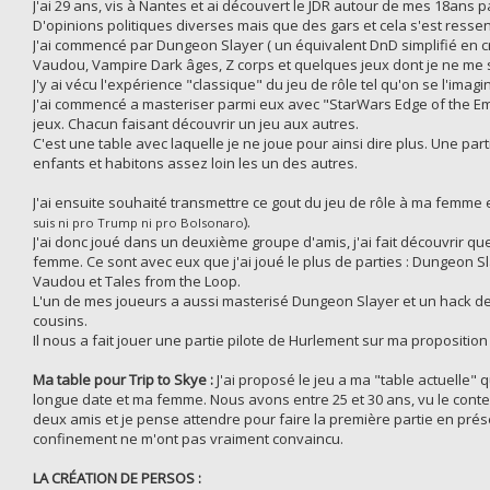
J'ai 29 ans, vis à Nantes et ai découvert le JDR autour de mes 18ans par 
D'opinions politiques diverses mais que des gars et cela s'est ressen
J'ai commencé par Dungeon Slayer ( un équivalent DnD simplifié en cr
Vaudou, Vampire Dark âges, Z corps et quelques jeux dont je ne me 
J'y ai vécu l'expérience "classique" du jeu de rôle tel qu'on se l'imagi
J'ai commencé a masteriser parmi eux avec "StarWars Edge of the Em
jeux. Chacun faisant découvrir un jeu aux autres.
C'est une table avec laquelle je ne joue pour ainsi dire plus. Une par
enfants et habitons assez loin les un des autres.
J'ai ensuite souhaité transmettre ce gout du jeu de rôle à ma femme 
).
suis ni pro Trump ni pro Bolsonaro
J'ai donc joué dans un deuxième groupe d'amis, j'ai fait découvrir q
femme. Ce sont avec eux que j'ai joué le plus de parties : Dungeon 
Vaudou et Tales from the Loop.
L'un de mes joueurs a aussi masterisé Dungeon Slayer et un hack de St
cousins.
Il nous a fait jouer une partie pilote de Hurlement sur ma propositio
Ma table pour Trip to Skye :
J'ai proposé le jeu a ma "table actuelle"
longue date et ma femme. Nous avons entre 25 et 30 ans, vu le cont
deux amis et je pense attendre pour faire la première partie en présen
confinement ne m'ont pas vraiment convaincu.
LA CRÉATION DE PERSOS :