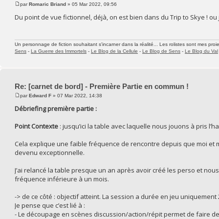
par
Romaric Briand
» 05 Mar 2022, 09:56
Du point de vue fictionnel, déjà, on est bien dans du Trip to Skye ! ou
Un personnage de fiction souhaitant s'incarner dans la réalité... Les rolistes sont mes proie
Sens
-
La Guerre des Immortels
-
Le Blog de la Cellule
-
Le Blog de Sens
-
Le Blog du Val
Re: [carnet de bord] - Première Partie en commun !
par
Edward F
» 07 Mar 2022, 14:38
Débriefing première partie :
Point Contexte
: jusqu’ici la table avec laquelle nous jouons à pris 
Cela explique une faible fréquence de rencontre depuis que moi et 
devenu exceptionnelle.
J’ai relancé la table presque un an après avoir créé les perso et no
fréquence inférieure à un mois.
-> de ce côté : objectif atteint. La session a durée en jeu uniquemen
Je pense que c’est lié à :
- Le découpage en scènes discussion/action/répit permet de faire de n