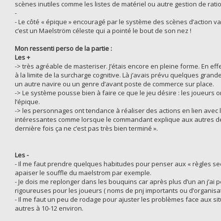
scènes inutiles comme les listes de matériel ou autre gestion de rati
-
- Le côté « épique » encouragé par le système des scènes d’action valo
c’est un Maelström céleste qui a pointé le bout de son nez !
Mon ressenti perso de la partie :
Les +
-> très agréable de masteriser. J’étais encore en pleine forme. En effet
à la limite de la surcharge cognitive. Là j’avais prévu quelques grandes
un autre navire ou un genre d’avant poste de commerce sur place.
-> Le système pousse bien à faire ce que le jeu désire : les joueurs ont
l’épique.
-> les personnages ont tendance à réaliser des actions en lien avec
intéressantes comme lorsque le commandant explique aux autres démo
dernière fois ça ne c’est pas très bien terminé ».
Les -
- Il me faut prendre quelques habitudes pour penser aux « règles sec
apaiser le souffle du maelstrom par exemple.
- Je dois me replonger dans les bouquins car après plus d’un an j’
rigoureuses pour les joueurs ( noms de pnj importants ou d’organisat
- Il me faut un peu de rodage pour ajuster les problèmes face aux situ
autres à 10-12 environ.