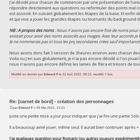
J'ai décidé pour chacun de commencer par une présentation de l'univer
répondre directement aux questions ou reformuler des points mal comp
est associé. En suivant globalement les étapes de la base. Et enfin de
et qui vise a jouer les grandes étapes ou tournants du background
NB : A propos des noms
: Nous n'avons pas encore fixé de noms pour 
existait pour avoir des noms associés aux rivages. Avec leur accords 
Je ne nommerais pas ici tous les pnj secondaires crées sauf importanc
Nous avons donc fait 3 session de 3heures environ avec chacun des 
Voila ou j'en suis globalement, je n'ai pas encore décidé si l'on joua
nous n'avons pas encore définis les lames de ftéra et trésors de to
Modifié en dernier par
Edward F
le 31 Aoû 2022, 08:21, modifié 7 fois.
Re: [carnet de bord] - création des personnages
par
Edward F
» 05 Mai 2021, 13:21
Juste une petite mise a jour pour indiquer que j'ai fini une partie Sol
Il a beaucoup aimé jouer, même seul. Il aurait bien continuer après + 
J'ai quelques question pour Romaric (ou autres joueurs expérimenté