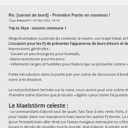
Re: [carnet de bord] - Première Partie en commun !
par
Edward F
» 04 Mar 2022, 16:24
Trip to Skye - session commune 1
(Re)présentation succincte du contexte, le navire, son trajet initial,
L’occasion pour les PJ de présenter l’apparence de leurs trésors et 
Impressions générales ;
⁃ Savant un peu bourgeois pour Kumtalis,
⁃ Marin/aventurier pour Kivancsi
⁃ Vêtements larges et humbles pour Natoni (qui se présente comme « 
Petite introduction dans la partie par une scène de discussion à bor
ruine à mi distance.
La nuit précédant l’arrivée sur la ruine, nous avons joué une scène 
Première scène d’action que je voulais « légère » pour tester l’acquisi
Le Maelstörm celeste :
- Le commandant d’abord seul de quart, fais face à des vents forts, il 
pour l’aider dans ses manœuvre mais laisse les autres PJ dormir. La s
(pour l’instant) mais aller droit sur l’amas nuageux menaçant ou s’él
Kivancsi décide de réveiller tout le monde, état d’alerte. Kumtalis e