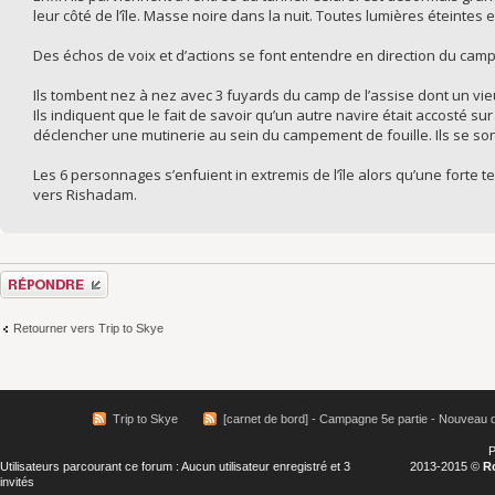
leur côté de l’île. Masse noire dans la nuit. Toutes lumières éteintes e
Des échos de voix et d’actions se font entendre en direction du ca
Ils tombent nez à nez avec 3 fuyards du camp de l’assise dont un vie
Ils indiquent que le fait de savoir qu’un autre navire était accosté sur
déclencher une mutinerie au sein du campement de fouille. Ils se so
Les 6 personnages s’enfuient in extremis de l’île alors qu’une forte 
vers Rishadam.
Répondre
Retourner vers Trip to Skye
Trip to Skye
[carnet de bord] - Campagne 5e partie - Nouveau 
P
Utilisateurs parcourant ce forum : Aucun utilisateur enregistré et 3
2013-2015 ©
R
invités