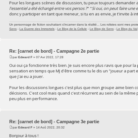
Pour les longues scènes de discussion, tu peux toujours demander aux
l'essentiel a été échangé entre vos persos ?
" "
Si oui, on peut faire une 
donc y participer en tant que meneur, si tu en as envie, je t'invite à i
Un personnage de fiction souhaitant s'incarner dans la réalité... Les rolistes sont mes proie
Sens
-
La Guerre des Immortels
-
Le Blog de la Cellule
-
Le Blog de Sens
-
Le Blog du Val
Re: [carnet de bord] - Campagne 2e partie
par
Edward F
» 07 Avr 2022, 17:28
Oui oui ça fonctionne très bien. Je suis encore plus ravis que pour la
sensation en temps que MJ d'être comme tu le dis un "joueur a part en
que j'ai eu a jouer.
Pour les discussions longues c'est plus que mon groupe aime bien 
décisions. C'est cool mais quand c'est récurrent au sein de la même pa
peu plus en performance.
Re: [carnet de bord] - Campagne 3e partie
par
Edward F
» 14 Aoû 2022, 20:32
Bonjour à tous !