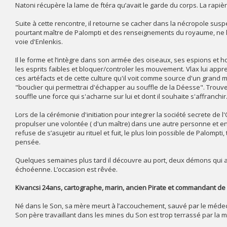
Natoni récupère la lame de ftéra qu’avait le garde du corps. La rapi
Suite à cette rencontre, il retourne se cacher dans la nécropole suspe
pourtant maître de Palompti et des renseignements du royaume, ne le li
voie d'Enlenkis.
Il le forme et l’intègre dans son armée des oiseaux, ses espions et h
les esprits faibles et bloquer/controler les mouvement. Vlax lui appre
ces artéfacts et de cette culture qu'il voit comme source d'un grand 
"bouclier qui permettrai d'échapper au souffle de la Déesse". Trouver
souffle une force qui s'acharne sur lui et dont il souhaite s'affranchir
Lors de la cérémonie d'initiation pour integrer la société secrete de l
propulser une volontée ( d'un maître) dans une autre personne et en f
refuse de s’asujetir au rituel et fuit, le plus loin possible de Palompti
pensée.
Quelques semaines plus tard il découvre au port, deux démons qui 
échoéenne. L’occasion est rêvée.
Kivancsi 24ans, cartographe, marin, ancien Pirate et commandant de
Né dans le Son, sa mère meurt à l’accouchement, sauvé par le médec
Son père travaillant dans les mines du Son est trop terrassé par la m