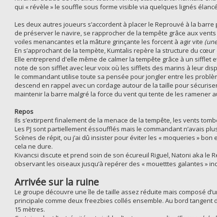
qui « révèle » le souffle sous forme visible via quelques lignés élanc
Les deux autres joueurs s’accordent à placer le Reprouvé à la barre p
de préserver le navire, se rapprocher de la tempête grâce aux vents
voiles menancantes et la mâture grinçante les forcent à agir vite
(une
En s’approchant de la tempète, Kumtalis repère la structure du cœur
Elle entreprend d'elle même de calmer la tempête grâce à un sifflet
note de son sifflet avec leur voix où les sifflets des marins à leur dis
le commandant utilise toute sa pensée pour jongler entre les problè
descend en rappel avec un cordage autour de la taille pour sécuriser 
maintenir la barre malgré la force du vent qui tente de les ramener 
Repos
Ils s’extirpent finalement de la menace de la tempête, les vents to
Les PJ sont partiellement éssoufflés mais le commandant n’avais plus
Scènes de répit, ou j’ai dû insister pour éviter les « moqueries » bon
cela ne dure.
Kivancsi discute et prend soin de son écureuil Riguel, Natoni aka le 
observant les oiseaux jusqu’à repérer des « mouetttes galantes » ind
Arrivée sur la ruine
Le groupe découvre une île de taille assez réduite mais composé d’
principale comme deux freezbies collés ensemble. Au bord tangent d
15 mètres.