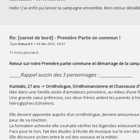
Hello ! J'ai enfin pu lancer la campagne ensemble. Mon retour détaill
Re: [carnet de bord] - Première Partie en commun !
par
Edward F
» 04 Mar 2022, 16:07
11 mois plus tard....
Retour sur notre Première partie commune et démarrage de la camp
_____Rappel succin des 3 personnages : _______________
Kumtalis, 27 ans -> Ornithologue, Ornithomancienne et Chasseuse d
Née dans une famille aisée d’armateurs penséens, au milieu d’une fr
Une grande sœur prêtresse, ses deux frères aident les parents à l’entre
hiéroglyphes Echoéens.
Elle devient apprentie auprès d’un ornithologue, devient amoureuse
peur de sa réaction.
La formation achevée elle souhaite vérifier les légendes entourant le 
Pars pour le Son, fait des études à l’école de musique sur le son des
Elle découvre un lien entre le vol des oiseaux et la météo.