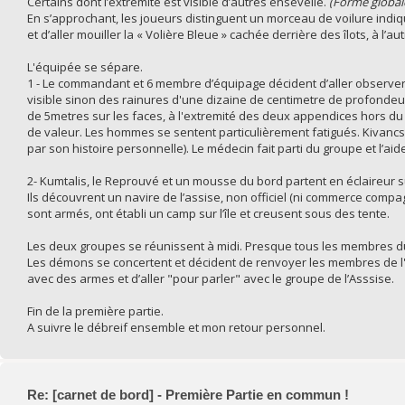
Certains dont l’extrémité est visible d’autres ensevelie.
(Forme global
En s’approchant, les joueurs distinguent un morceau de voilure indiqu
et d’aller mouiller la « Volière Bleue » cachée derrière des îlots, à l’aut
L'équipée se sépare.
1 - Le commandant et 6 membre d’équipage décident d’aller observer d
visible sinon des rainures d'une dizaine de centimetre de profond
de 5metres sur les faces, à l'extremité des deux appendices hors du
de valeur. Les hommes se sentent particulièrement fatigués. Kivancs
par son histoire personnelle). Le médecin fait parti du groupe et l’ai
2- Kumtalis, le Reprouvé et un mousse du bord partent en éclaireur s
Ils découvrent un navire de l’assise, non officiel (ni commerce compag
sont armés, ont établi un camp sur l’île et creusent sous des tente.
Les deux groupes se réunissent à midi. Presque tous les membres du
Les démons se concertent et décident de renvoyer les membres de l'ex
avec des armes et d’aller "pour parler" avec le groupe de l’Asssise.
Fin de la première partie.
A suivre le débreif ensemble et mon retour personnel.
Re: [carnet de bord] - Première Partie en commun !