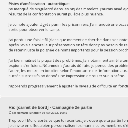
Pistes d’amélioration - autocritique:
J’ai manqué de singularité dans les pnj des matelots. J’aurais aimé a
résultat de la confrontation aurait pu être plus nuancé.
Je compte ajouter Ugyès parmi les prisonniers. J’ai manqué une occa
sortie pour observer le camp.
J’ai perdu une fois le fil (classique moment de cherche dans ses no
après j’avais encore leur présentation en tête donc pas besoin de re
de retenir juste la poignée de noms importants pour la session proc
J’ai bien maîtrisé la plupart des problèmes. J’ai notamment aimé la 
espions s’enfuient. Néanmoins j’aurais dû faire je pense des problème
l’autre, les mettre en bouclier selon l’importance de l’information a
succès successifs on donné une impression de rouler sur la scène.
J’apprends progressivement à ajuster le niveau de difficulté en fon
Re: [carnet de bord] - Campagne 2e partie
par
Romaric Briand
» 06 Avr 2022, 10:47
Trop cool ! Moi d'après ce que tu racontes, je trouve que ta partie fon
Je t'invite en effet a bien personnaliser les marins et les membres d’é