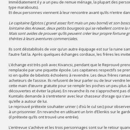
Immédiatement il y a un peu de remue ménage, la plupart des person
type marabouts).
Et deux personnes viennent à leur rencontre avant qu’ils n’entre d
Le capitaine Eglotos ( grand assez fort mais un peu borné) et son bosco
lointaine des Anawat, deux petits bourgeois qui se rebellent contre la r
Mais sont avides de prouver qu’ils peuvent créer leur propre fortune gr
thérites à leurs aventures commerciales.
Ils sont déstabilisés de voir qu’un autre équipage est sur la ruine sa
l’autre fait la. Après quelques échanges cordiaux, les frères les invi
L’échange est très poli avec Kivancsi, pendant que le Reprouvé prend s
remplacée par une piquette épicée. Les capitaines respectifs se prenn
ici en quête de bibelots échoéens à revendre. Les deux frères ramas
acheteurs de l’assise. Ils refusent de leur parler ou de leur vendre leu
cette main d’œuvre gratuite pour se remplir les poches un peu plus à 
découvertes et éviter la pluie). En revanche ils ne s’approchent pas d
Kumtalis demande à s’entretenir avec leur chasseur d’orage qui s’av
qu’elle a autour de lui.
Le reprouvé prétexte souhaiter uriner ( d’où le cul sec) pour observer 
à un prisonnier. En revanche en utilisant un brin d’Elenkis sur le gard
(il prétexte qu’ils ont trouvé une entrée).
L’entrevue s’achève et les trois personnages sont sur le retour quand 