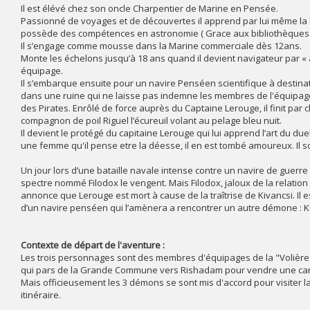
Il est élévé chez son oncle Charpentier de Marine en Pensée.
Passionné de voyages et de découvertes il apprend par lui même la b
possède des compétences en astronomie ( Grace aux bibliothèques l
Il s’engage comme mousse dans la Marine commerciale dès 12ans.
Monte les échelons jusqu’à 18 ans quand il devient navigateur par « a
équipage.
Il s’embarque ensuite pour un navire Penséen scientifique à destina
dans une ruine qui ne laisse pas indemne les membres de l'équipage
des Pirates. Enrôlé de force auprès du Captaine Lerouge, il finit par c
compagnon de poil Riguel l’écureuil volant au pelage bleu nuit.
Il devient le protégé du capitaine Lerouge qui lui apprend l’art du duel 
une femme qu'il pense etre la déesse, il en est tombé amoureux. Il s
Un jour lors d’une bataille navale intense contre un navire de guerre
spectre nommé Filodox le vengent. Mais Filodox, jaloux de la relation
annonce que Lerouge est mort à cause de la traîtrise de Kivancsi. Il e
d’un navire penséen qui l’amènera a rencontrer un autre démone : Kum
Contexte de départ de l'aventure :
Les trois personnages sont des membres d'équipages de la "Volière
qui pars de la Grande Commune vers Rishadam pour vendre une cargai
Mais officieusement les 3 démons se sont mis d'accord pour visiter 
itinéraire.