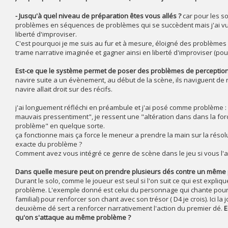
- Jusqu'à quel niveau de préparation êtes vous allés ?
car pour les so
problèmes en séquences de problèmes qui se succèdent mais j'ai vu ét
liberté d'improviser.
C'est pourquoi je me suis au fur et à mesure, éloigné des problèmes
trame narrative imaginée et gagner ainsi en liberté d'improviser (po
Est-ce que le système permet de poser des problèmes de perception
navire suite a un évènement, au début de la scène, ils naviguent de 
navire allait droit sur des récifs.
j'ai longuement réfléchi en préambule et j'ai posé comme problème :
mauvais pressentiment", je ressent une "altération dans dans la for
problème" en quelque sorte.
ça fonctionne mais ça force le meneur a prendre la main sur la résolu
exacte du problème ?
Comment avez vous intégré ce genre de scène dans le jeu si vous l'ave
Dans quelle mesure peut on prendre plusieurs dés contre un même 
Durant le solo, comme le joueur est seul si l'on suit ce qui est expliq
problème. L'exemple donné est celui du personnage qui chante pour g
familial) pour renforcer son chant avec son trésor ( D4 je crois). Ici
deuxième dé sert a renforcer narrativement l'action du premier dé.
E
qu'on s'attaque au même problème ?