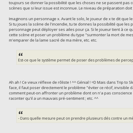
toujours se donner la possibilité que les choses ne se passent pas c
scènes que si leur issue est inconnue. Le niveau de préparation doit 
Imaginons un personnage x. Avant le solo, le joueur de x te dit que l
Si tu joues la scène de l'incendie, tu te donnes la possibilité que les
personnage peut déployer ses ailes pour ça. Si le joueur tient à ce qu
cette scène et poser un problème du type "surmonter la mort de me
m'emparer de la lame sacré de ma mère, etc. etc.
Est-ce que le système permet de poser des problèmes de percep
Ah ah ! Ce vieux réflexe de rôliste ! ^^ Génial ! =D Mais dans Trip to Sk
face, il faut poser directement le problème "éviter ce récif, invisibl
comment peut-on affronter un problème dont on n'a pas conscience ? 
raconter qu'il a un mauvais pré-sentiment ; etc. ^^
- Dans quelle mesure peut on prendre plusieurs dés contre un m