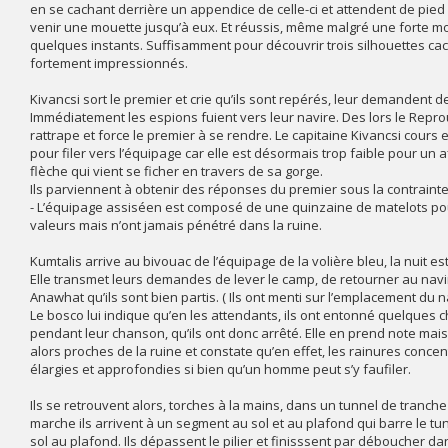
en se cachant derrière un appendice de celle-ci et attendent de pied 
venir une mouette jusqu’à eux. Et réussis, même malgré une forte mor
quelques instants. Suffisamment pour découvrir trois silhouettes c
fortement impressionnés.
Kivancsi sort le premier et crie qu’ils sont repérés, leur demandent 
Immédiatement les espions fuient vers leur navire. Des lors le Reprou
rattrape et force le premier à se rendre. Le capitaine Kivancsi cour
pour filer vers l’équipage car elle est désormais trop faible pour un
flèche qui vient se ficher en travers de sa gorge.
Ils parviennent à obtenir des réponses du premier sous la contrainte, 
- L’équipage assiséen est composé de une quinzaine de matelots pou
valeurs mais n’ont jamais pénétré dans la ruine.
Kumtalis arrive au bivouac de l’équipage de la volière bleu, la nuit e
Elle transmet leurs demandes de lever le camp, de retourner au navir
Anawhat qu’ils sont bien partis. ( Ils ont menti sur l’emplacement du 
Le bosco lui indique qu’en les attendants, ils ont entonné quelques
pendant leur chanson, qu’ils ont donc arrêté. Elle en prend note mai
alors proches de la ruine et constate qu’en effet, les rainures conce
élargies et approfondies si bien qu’un homme peut s’y faufiler.
Ils se retrouvent alors, torches à la mains, dans un tunnel de tranche 
marche ils arrivent à un segment au sol et au plafond qui barre le tun
sol au plafond. Ils dépassent le pilier et finisssent par déboucher 