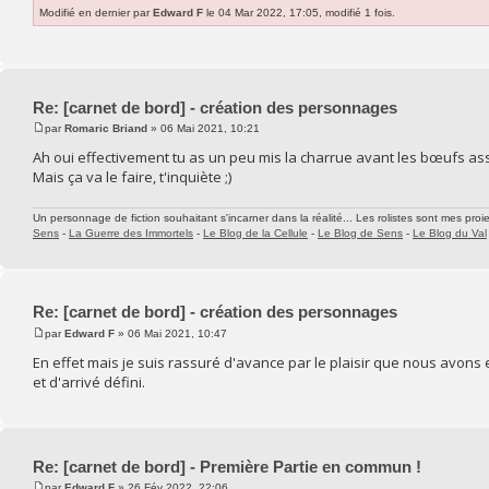
Modifié en dernier par
Edward F
le 04 Mar 2022, 17:05, modifié 1 fois.
Re: [carnet de bord] - création des personnages
par
Romaric Briand
» 06 Mai 2021, 10:21
Ah oui effectivement tu as un peu mis la charrue avant les bœufs a
Mais ça va le faire, t'inquiète ;)
Un personnage de fiction souhaitant s'incarner dans la réalité... Les rolistes sont mes proie
Sens
-
La Guerre des Immortels
-
Le Blog de la Cellule
-
Le Blog de Sens
-
Le Blog du Val
Re: [carnet de bord] - création des personnages
par
Edward F
» 06 Mai 2021, 10:47
En effet mais je suis rassuré d'avance par le plaisir que nous avon
et d'arrivé défini.
Re: [carnet de bord] - Première Partie en commun !
par
Edward F
» 26 Fév 2022, 22:06