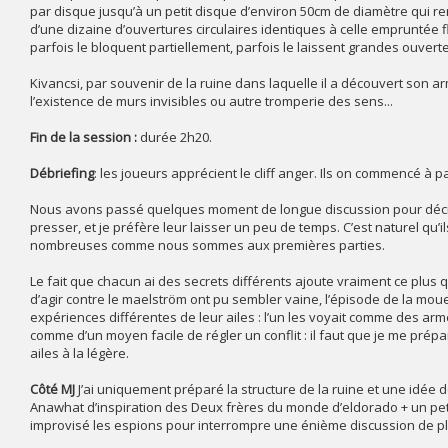
par disque jusqu’à un petit disque d’environ 50cm de diamètre qui re
d’une dizaine d’ouvertures circulaires identiques à celle empruntée 
parfois le bloquent partiellement, parfois le laissent grandes ouvert
Kivancsi, par souvenir de la ruine dans laquelle il a découvert son arm
l’existence de murs invisibles ou autre tromperie des sens...
Fin de la session :
durée 2h20.
Débriefing
: les joueurs apprécient le cliff anger. Ils on commencé à p
Nous avons passé quelques moment de longue discussion pour décider
presser, et je préfère leur laisser un peu de temps. C’est naturel q
nombreuses comme nous sommes aux premières parties.
Le fait que chacun ai des secrets différents ajoute vraiment ce plus 
d’agir contre le maelström ont pu sembler vaine, l’épisode de la moue
expériences différentes de leur ailes : l’un les voyait comme des ar
comme d’un moyen facile de régler un conflit : il faut que je me prépa
ailes à la légère.
Côté MJ
J’ai uniquement préparé la structure de la ruine et une idée de
Anawhat d’inspiration des Deux frères du monde d’eldorado + un petit 
improvisé les espions pour interrompre une énième discussion de pla