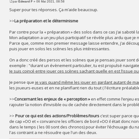
par
Edward F
» 06 Mai 2021, 08:58
Super pour tes réponses. Ça m’aide beaucoup.
>>
La préparation et le déterminisme
Par contre pour la « préparation » des solos dans ce cas j’ai saboté 
Mon adaptation a un jeu plus participatif se révèle plus ardu que je n
Parce que, comme mon premier message laisse entendre, j’ai découpé
puis jouer en solos les scènes les plus intéressantes.
On a donc créé des persos et les scènes que je pensais jouer sont de
exemple : "durant un évènement particulier, tu est propulsé navigate
Je suis coincé entre jouer ces scènes sachant quelle en est l’issue ou 
Je pense que
je vais quand même les jouer en gardant autant de m
les joueurs-euses et en ne planifiant rien du tout ( l'écriture préalab
>>
Concernant les enjeux de « perception »
en effet comme l’enjeu es
rajouter la notion d’invisible ou de cachée directement dans le pro
>>
Pour ce qui est des actions/Problèmes/tours
c’est super parce que
de cap »OO et « convaincre les officiers de bord »OO il était donc no
dans le temps ( les 00 sont des chronos) pour éviter l’échouage du na
l'as contraint a ne résoudre que l'un des deux.