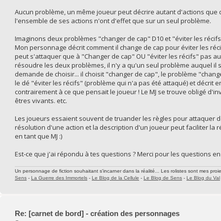
Aucun problème, un même joueur peut décrire autant d'actions que de
l'ensemble de ses actions n'ont d'effet que sur un seul problème.
Imaginons deux problèmes "changer de cap" D10 et "éviter les récif
Mon personnage décrit comment il change de cap pour éviter les récif
peut s'attaquer que à "Changer de cap" OU "éviter les récifs" pas 
résoudre les deux problèmes, il n'y a qu'un seul problème auquel il s'
demande de choisir... il choisit "changer de cap", le problème "change
le dé "éviter les récifs" (problème qui n'a pas été attaqué) et décrit e
contrairement à ce que pensait le joueur ! Le MJ se trouve obligé d'inv
êtres vivants. etc.
Les joueurs essaient souvent de truander les règles pour attaquer 
résolution d'une action et la description d'un joueur peut faciliter la 
en tant que MJ :)
Est-ce que j'ai répondu à tes questions ? Merci pour les questions en 
Un personnage de fiction souhaitant s'incarner dans la réalité... Les rolistes sont mes proie
Sens
-
La Guerre des Immortels
-
Le Blog de la Cellule
-
Le Blog de Sens
-
Le Blog du Val
Re: [carnet de bord] - création des personnages