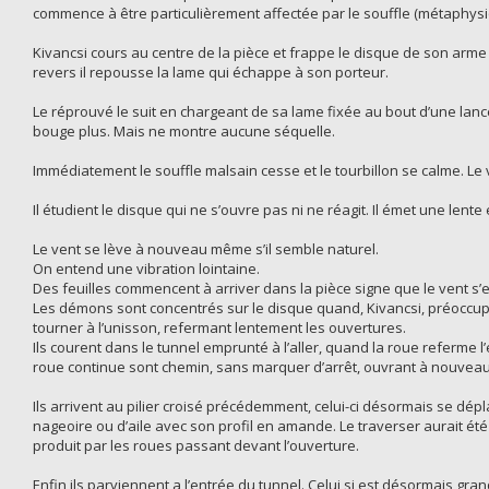
commence à être particulièrement affectée par le souffle (métaphysi
Kivancsi cours au centre de la pièce et frappe le disque de son arme
revers il repousse la lame qui échappe à son porteur.
Le réprouvé le suit en chargeant de sa lame fixée au bout d’une lance.
bouge plus. Mais ne montre aucune séquelle.
Immédiatement le souffle malsain cesse et le tourbillon se calme. Le
Il étudient le disque qui ne s’ouvre pas ni ne réagit. Il émet une le
Le vent se lève à nouveau même s’il semble naturel.
On entend une vibration lointaine.
Des feuilles commencent à arriver dans la pièce signe que le vent s’
Les démons sont concentrés sur le disque quand, Kivancsi, préoccup
tourner à l’unisson, refermant lentement les ouvertures.
Ils courent dans le tunnel emprunté à l’aller, quand la roue referme l’
roue continue sont chemin, sans marquer d’arrêt, ouvrant à nouveau 
Ils arrivent au pilier croisé précédemment, celui-ci désormais se d
nageoire ou d’aile avec son profil en amande. Le traverser aurait été 
produit par les roues passant devant l’ouverture.
Enfin ils parviennent a l’entrée du tunnel. Celui si est désormais gran