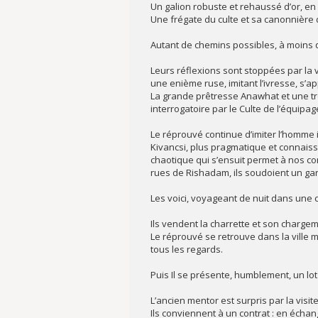
Un galion robuste et rehaussé d’or, en
Une frégate du culte et sa canonnière d
Autant de chemins possibles, à moins q
Leurs réflexions sont stoppées par la 
une enième ruse, imitant l’ivresse, s’app
La grande prêtresse Anawhat et une trou
interrogatoire par le Culte de l’équipa
Le réprouvé continue d’imiter l’homme 
Kivancsi, plus pragmatique et connaiss
chaotique qui s’ensuit permet à nos com
rues de Rishadam, ils soudoient un gard
Les voici, voyageant de nuit dans une cha
Ils vendent la charrette et son chargem
Le réprouvé se retrouve dans la ville m
tous les regards.
Puis Il se présente, humblement, un lo
L’ancien mentor est surpris par la visite
Ils conviennent à un contrat : en échan