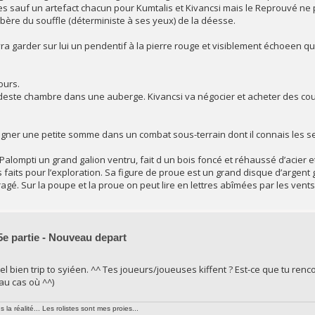
s sauf un artefact chacun pour Kumtalis et Kivancsi mais le Reprouvé ne 
 libère du souffle (déterministe à ses yeux) de la déesse.
a garder sur lui un pendentif à la pierre rouge et visiblement échoeen qui
ours.
deste chambre dans une auberge. Kivancsi va négocier et acheter des cou
agner une petite somme dans un combat sous-terrain dont il connais les se
alompti un grand galion ventru, fait d un bois foncé et réhaussé d’acier et 
 faits pour l’exploration. Sa figure de proue est un grand disque d’argen
é. Sur la poupe et la proue on peut lire en lettres abîmées par les vents v
5e partie - Nouveau depart
nel bien trip to syiéen. ^^ Tes joueurs/joueuses kiffent ? Est-ce que tu ren
 au cas où ^^)
la réalité... Les rolistes sont mes proies...