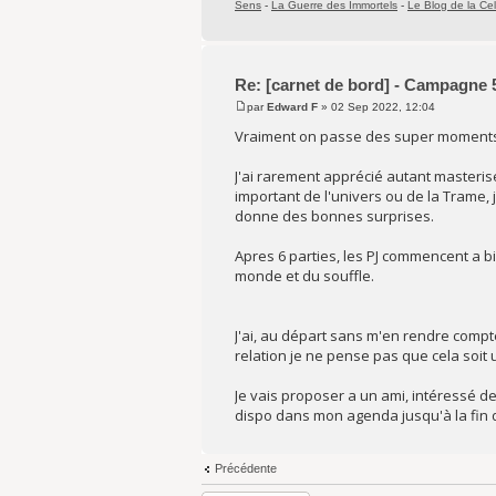
Sens
-
La Guerre des Immortels
-
Le Blog de la Cel
Re: [carnet de bord] - Campagne 
par
Edward F
» 02 Sep 2022, 12:04
Vraiment on passe des super moments. 
J'ai rarement apprécié autant masteris
important de l'univers ou de la Trame, 
donne des bonnes surprises.
Apres 6 parties, les PJ commencent a b
monde et du souffle.
J'ai, au départ sans m'en rendre compte
relation je ne pense pas que cela soit
Je vais proposer a un ami, intéressé de
dispo dans mon agenda jusqu'à la fin
Précédente