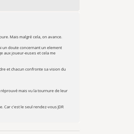
pure. Mais malgré cela, on avance.
j'ai un doute concernant un element
rge aux joueur-euses et cela me
dre et chacun confronte sa vision du
u réprouvé mais vu la tournure de leur
e. Car c'est le seul rendez-vous JDR