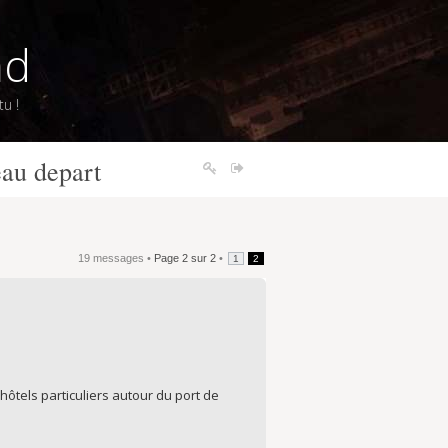
nd
u !
eau depart
19 messages •
Page
2
sur
2
•
1
2
hôtels particuliers autour du port de