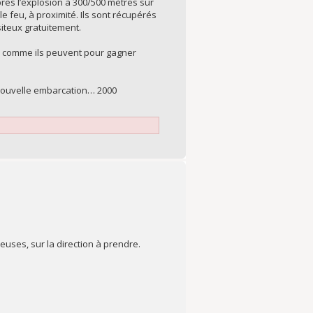
rès l’explosion à 300/500 mètres sur
le feu, à proximité. Ils sont récupérés
teux gratuitement.
le comme ils peuvent pour gagner
e nouvelle embarcation… 2000
euses, sur la direction à prendre.