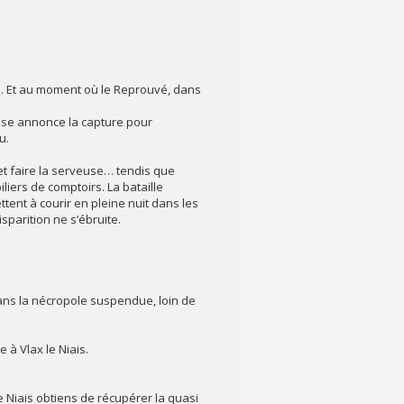
ge. Et au moment où le Reprouvé, dans
resse annonce la capture pour
u.
 et faire la serveuse… tendis que
iers de comptoirs. La bataille
tent à courir en pleine nuit dans les
sparition ne s’ébruite.
dans la nécropole suspendue, loin de
 à Vlax le Niais.
e Niais obtiens de récupérer la quasi