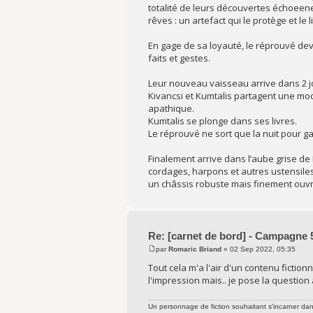
totalité de leurs découvertes échoeene
rêves : un artefact qui le protège et le
En gage de sa loyauté, le réprouvé devr
faits et gestes.
Leur nouveau vaisseau arrive dans 2 j
Kivancsi et Kumtalis partagent une mo
apathique.
Kumtalis se plonge dans ses livres.
Le réprouvé ne sort que la nuit pour g
Finalement arrive dans l’aube grise de P
cordages, harpons et autres ustensiles
un châssis robuste mais finement ouvrag
Re: [carnet de bord] - Campagne 
par
Romaric Briand
» 02 Sep 2022, 05:35
Tout cela m'a l'air d'un contenu fiction
l'impression mais.. je pose la question
Un personnage de fiction souhaitant s'incarner dans 