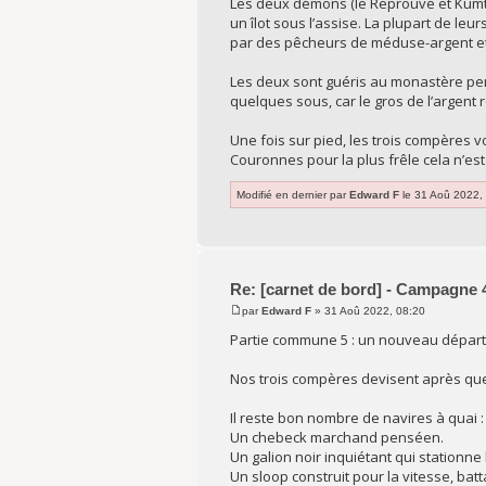
Les deux démons (le Reprouvé et Kumta
un îlot sous l’assise. La plupart de leu
par des pêcheurs de méduse-argent et
Les deux sont guéris au monastère pend
quelques sous, car le gros de l’argent 
Une fois sur pied, les trois compères 
Couronnes pour la plus frêle cela n’est
Modifié en dernier par
Edward F
le 31 Aoû 2022, 1
Re: [carnet de bord] - Campagne 4
par
Edward F
» 31 Aoû 2022, 08:20
Partie commune 5 : un nouveau départ
Nos trois compères devisent après quel
Il reste bon nombre de navires à quai :
Un chebeck marchand penséen.
Un galion noir inquiétant qui stationne 
Un sloop construit pour la vitesse, batta