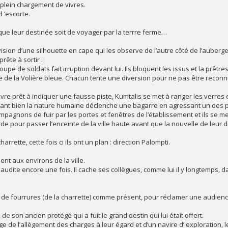
 plein chargement de vivres.
 ‘escorte.
ue leur destinée soit de voyager par la terrre ferme…
vision d’une silhouette en cape qui les observe de l’autre côté de l’auber
rête à sortir :
pe de soldats fait irruption devant lui. Ils bloquent les issus et la prêt
ge de la Volière bleue. Chacun tente une diversion pour ne pas être reconn
ivre prêt à indiquer une fausse piste, Kumtalis se met à ranger les verres
ant bien la nature humaine déclenche une bagarre en agressant un des pil
pagnons de fuir par les portes et fenêtres de l’établissement et ils se met
e pour passer l’enceinte de la ville haute avant que la nouvelle de leur di
rrette, cette fois ci ils ont un plan : direction Palompti.
ent aux environs de la ville.
audite encore une fois. Il cache ses collègues, comme lui il y longtemps, 
t de fourrures (de la charrette) comme présent, pour réclamer une audience
 de son ancien protégé qui a fuit le grand destin qui lui était offert.
ge de l’allègement des charges à leur égard et d’un navire d’ exploration, l