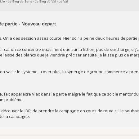
lule
-
Le Blog de Sens
-
Le Blog du Val
-
Le Val
5e partie - Nouveau depart
On a des session assez courte. Hier soir a peine deux heures de partie 
er car on ce concentre quasiment que sur la fiction, pas de surcharge, si 
je laisse des blancs que je viendrai préciser ensuite. Je laisse plus de ma
ien saisir le systeme, a oser plus, la synergie de groupe commence a pren
, fait apparaitre Vlax dans la partie malgré le fait que ce soit le mentor d
 un problème.
 découvrir le JDR, de prendre la campagne en cours de route s'il le souhait
 de la campagne.