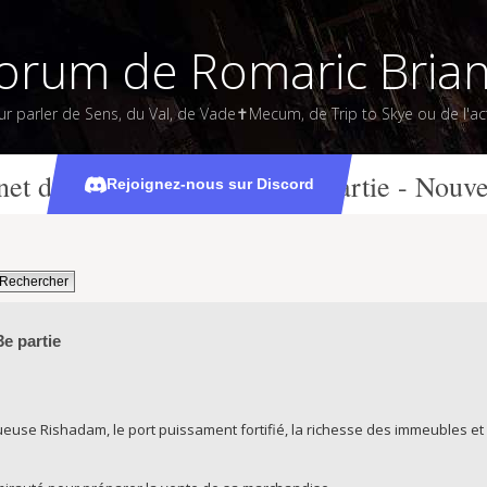
orum de Romaric Bria
ur parler de Sens, du Val, de Vade✝Mecum, de Trip to Skye ou de l'act
net de bord] - Campagne 5e partie - Nouv
Rejoignez-nous sur Discord
e partie
tueuse Rishadam, le port puissament fortifié, la richesse des immeubles et 