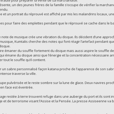
amirauté pour préparer la vente de sa marchandise.
ésente, un des jeunes frères de la famille s’occupe de vérifier la marchan
tendu.
lle et un portrait du réprouvé est affiché par mis les malandrins locaux, 
rues pour faire des emplettes pendant que le réprouvé se cache dans le ba
 note de musique crée une vibration du disque. Ils décident d’une app
 musique, Kumtalis cherche des notes qui font réagir l’artefact pendant q
disque.
ire émaner du souffle fortement du disque mais aussi aspire le souffle de 
qui émane du disque ainsi que l’énergie et la concentration nécessaire arr
r tout le souffle qu’il contient.
er un sabre personnalisé façon katana proche de l’apparence de son sabr
tense traverse la ville.
poupe pulvérisée et le reste sombre sur la lune de glace. Deux navires p
 en face est éventrée.
age restée à terre trouvent refuge dans une auberge du port et ils sont int
ge et de terrorisme visant l’Assise et la Pensée. La presse Assiseenne va b