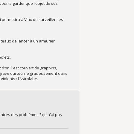
pourra garder que l’objet de ses
 permettra à Vlax de surveiller ses
teaux de lancer à un armurier
crets.
d’or. Il est couvert de grappins,
t gravé qui tourne gracieusement dans
iolents : l’Astrolabe.
contres des problèmes ? (je n'ai pas