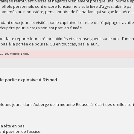
lis) se retrouvent blessé et hagards visiblement presque une journée ap
rs effets personnels sont encore fonctionnels et le livre d’ugyes, abîmé par 
 amenés au monastère, pensionnaire de Rishadam qui soigne les nécessi
ant deux jours et visités par le capitaine. Le reste de l’équipage travail
récupéré pour la cargaison est parti en fumée.
vont faire réparer leurs trésors abîmés et se renseignent sur le prix d’un
 pas à la portée de bourse. Ou en tout cas, pas la leur…
2:19, modifié 1 fois.
e partie explosive à Rishad
ques jours, dans Auberge de la mouette Rieuse, à l’écart des oreilles curi
la tête en bas.
nt pavillon de l’assise.