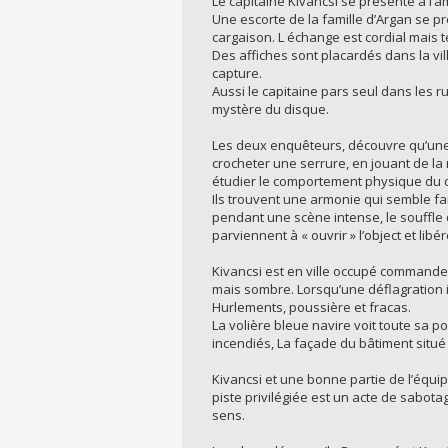
Le capitaine Kivancsi se présente à l’
Une escorte de la famille d’Argan se pr
cargaison. L échange est cordial mais 
Des affiches sont placardés dans la vi
capture.
Aussi le capitaine pars seul dans les 
mystère du disque.
Les deux enquêteurs, découvre qu’une
crocheter une serrure, en jouant de la
étudier le comportement physique du 
Ils trouvent une armonie qui semble fa
pendant une scène intense, le souffle 
parviennent à « ouvrir » l’object et libére
Kivancsi est en ville occupé command
mais sombre. Lorsqu’une déflagration in
Hurlements, poussière et fracas.
La volière bleue navire voit toute sa 
incendiés, La façade du bâtiment situé
Kivancsi et une bonne partie de l’équip
piste privilégiée est un acte de sabota
sens.