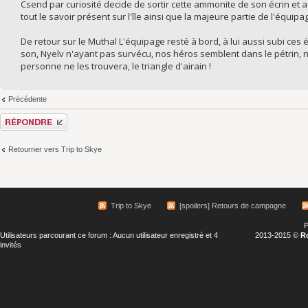
Csend par curiosité decide de sortir cette ammonite de son écrin et a
tout le savoir présent sur l'île ainsi que la majeure partie de l'équipa
De retour sur le Muthal L'équipage resté à bord, à lui aussi subi ces
son, Nyelv n'ayant pas survécu, nos héros semblent dans le pétrin, n
personne ne les trouvera, le triangle d'airain !
Précédente
Répondre
Retourner vers Trip to Skye
Trip to Skye
[spoilers] Retours de campagne
P
Utilisateurs parcourant ce forum : Aucun utilisateur enregistré et 4
2013-2015 ©
R
invités