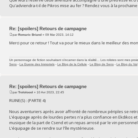
Que leurs reserve cette aventure accompagné d'une prêtresse et d'
Qu'adviendra-t-il de Pikros mise au fer ? Rendez vous à la prochaine 
Re: [spoilers] Retours de campagne
par
Romaric Briand
» 09 Mar 2023, 14:12
Merci pour ce retour ! Tout va pour le mieux dans le meilleur des mo
Un personnage de fiction souhaitant s'incarner dans la réalité... Les rolistes sont mes proie
Sens
-
La Guerre des Immortels
-
Le Blog de la Cellule
-
Le Blog de Sens
-
Le Blog du Val
Re: [spoilers] Retours de campagne
par
Trololoool
» 10 Avr 2023, 22:45
RUINE(S) : (PARTIE 4)
Nous aventuriers après avoir affronté de nombreux périples se retro
L'équipage après de lourdes pertes n'a plus confiance en Ekdikos e
musique de la part de Csend et un repas arrosé par le vin personnel 
L'équipage de se rendre sur l'île mystérieuse.