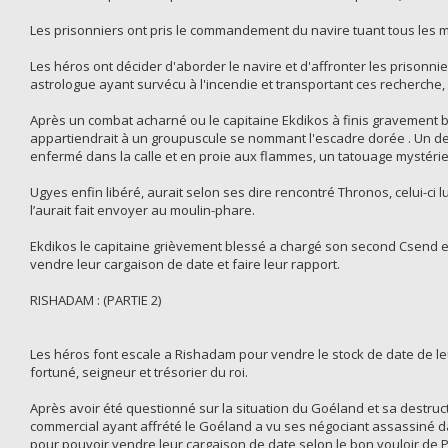
Les prisonniers ont pris le commandement du navire tuant tous les
Les héros ont décider d'aborder le navire et d'affronter les prisonniers
astrologue ayant survécu à l'incendie et transportant ces recherche, u
Après un combat acharné ou le capitaine Ekdikos à finis gravement bles
appartiendrait à un groupuscule se nommant l'escadre dorée . Un des
enfermé dans la calle et en proie aux flammes, un tatouage mystérie
Ugyes enfin libéré, aurait selon ses dire rencontré Thronos, celui-ci l
l’aurait fait envoyer au moulin-phare.
Ekdikos le capitaine grièvement blessé a chargé son second Csend et 
vendre leur cargaison de date et faire leur rapport.
RISHADAM : (PARTIE 2)
Les héros font escale a Rishadam pour vendre le stock de date de le
fortuné, seigneur et trésorier du roi.
Après avoir été questionné sur la situation du Goéland et sa destruct
commercial ayant affrété le Goéland a vu ses négociant assassiné dan
pour pouvoir vendre leur cargaison de date selon le bon vouloir de P