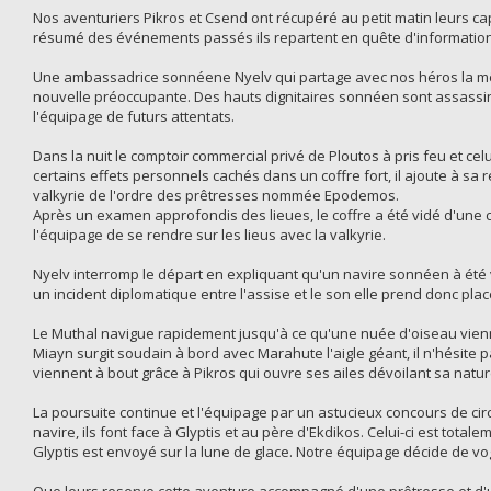
Nos aventuriers Pikros et Csend ont récupéré au petit matin leurs c
résumé des événements passés ils repartent en quête d'informations
Une ambassadrice sonnéene Nyelv qui partage avec nos héros la mêm
nouvelle préoccupante. Des hauts dignitaires sonnéen sont assassin
l'équipage de futurs attentats.
Dans la nuit le comptoir commercial privé de Ploutos à pris feu et c
certains effets personnels cachés dans un coffre fort, il ajoute à s
valkyrie de l'ordre des prêtresses nommée Epodemos.
Après un examen approfondis des lieues, le coffre a été vidé d'une cl
l'équipage de se rendre sur les lieus avec la valkyrie.
Nyelv interromp le départ en expliquant qu'un navire sonnéen à été vol
un incident diplomatique entre l'assise et le son elle prend donc pla
Le Muthal navigue rapidement jusqu'à ce qu'une nuée d'oiseau vienne
Miayn surgit soudain à bord avec Marahute l'aigle géant, il n'hésite
viennent à bout grâce à Pikros qui ouvre ses ailes dévoilant sa nature
La poursuite continue et l'équipage par un astucieux concours de ci
navire, ils font face à Glyptis et au père d'Ekdikos. Celui-ci est tot
Glyptis est envoyé sur la lune de glace. Notre équipage décide de vogu