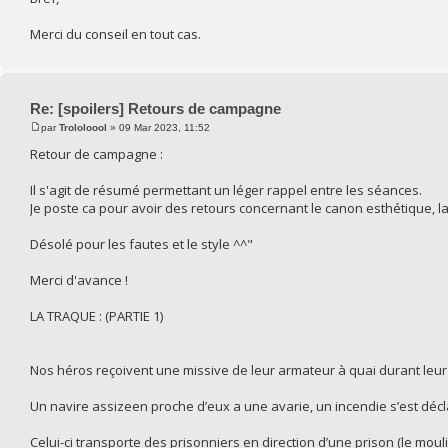
Merci du conseil en tout cas.
Re: [spoilers] Retours de campagne
par
Trololoool
» 09 Mar 2023, 11:52
Retour de campagne :
Il s'agit de résumé permettant un léger rappel entre les séances.
Je poste ca pour avoir des retours concernant le canon esthétique, la 
Désolé pour les fautes et le style ^^"
Merci d'avance !
LA TRAQUE : (PARTIE 1)
Nos héros reçoivent une missive de leur armateur à quai durant leu
Un navire assizeen proche d’eux a une avarie, un incendie s’est déc
Celui-ci transporte des prisonniers en direction d’une prison (le moul