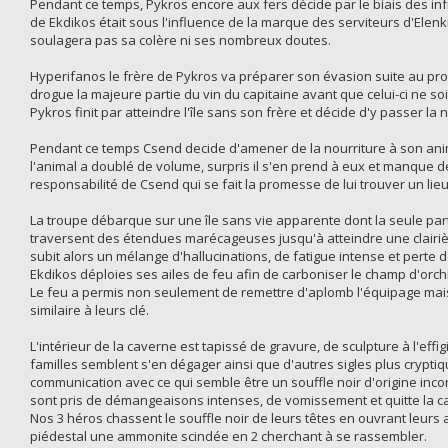
Pendant ce temps, Pykros encore aux fers décide par le biais des in
de Ekdikos était sous l'influence de la marque des serviteurs d'Ele
soulagera pas sa colère ni ses nombreux doutes.
Hyperifanos le frère de Pykros va préparer son évasion suite au prome
drogue la majeure partie du vin du capitaine avant que celui-ci ne soit
Pykros finit par atteindre l'île sans son frère et décide d'y passer la n
Pendant ce temps Csend decide d'amener de la nourriture à son ani
l'animal a doublé de volume, surpris il s'en prend à eux et manque de
responsabilité de Csend qui se fait la promesse de lui trouver un lie
La troupe débarque sur une île sans vie apparente dont la seule parti
traversent des étendues marécageuses jusqu'à atteindre une clairièr
subit alors un mélange d'hallucinations, de fatigue intense et perte 
Ekdikos déploies ses ailes de feu afin de carboniser le champ d'orchi
Le feu a permis non seulement de remettre d'aplomb l'équipage mais
similaire à leurs clé.
L'intérieur de la caverne est tapissé de gravure, de sculpture à l'effi
familles semblent s'en dégager ainsi que d'autres sigles plus crypti
communication avec ce qui semble être un souffle noir d'origine in
sont pris de démangeaisons intenses, de vomissement et quitte la c
Nos 3 héros chassent le souffle noir de leurs têtes en ouvrant leurs a
piédestal une ammonite scindée en 2 cherchant à se rassembler.