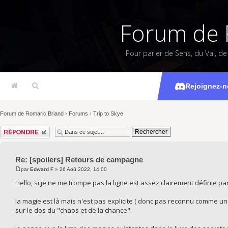
Forum de 
Pour parler de Sens, du Val, d
[spoiler
Rejoignez-n
Forum de Romaric Briand
›
Forums
›
Trip to Skye
Répondre
Re: [spoilers] Retours de campagne
par
Edward F
» 26 Aoû 2022, 14:00
Hello, si je ne me trompe pas la ligne est assez clairement définie par 
la magie est là mais n'est pas explicite ( donc pas reconnu comme une 
sur le dos du "chaos et de la chance".