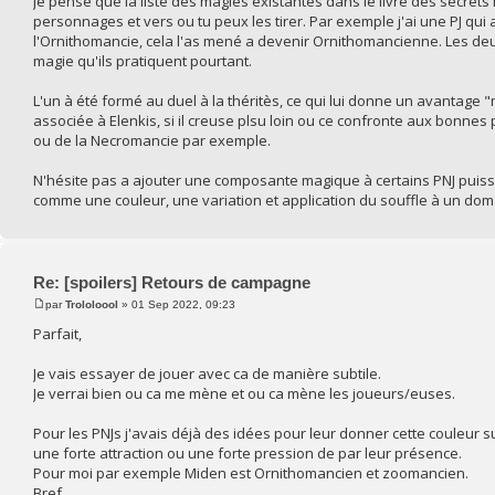
Je pense que la liste des magies existantes dans le livre des secrets n'
personnages et vers ou tu peux les tirer. Par exemple j'ai une PJ qui a 
l'Ornithomancie, cela l'as mené a devenir Ornithomancienne. Les deux
magie qu'ils pratiquent pourtant.
L'un à été formé au duel à la théritès, ce qui lui donne un avantage
associée à Elenkis, si il creuse plsu loin ou ce confronte aux bonne
ou de la Necromancie par exemple.
N'hésite pas a ajouter une composante magique à certains PNJ puiss
comme une couleur, une variation et application du souffle à un doma
Re: [spoilers] Retours de campagne
par
Trololoool
» 01 Sep 2022, 09:23
Parfait,
Je vais essayer de jouer avec ca de manière subtile.
Je verrai bien ou ca me mène et ou ca mène les joueurs/euses.
Pour les PNJs j'avais déjà des idées pour leur donner cette couleur
une forte attraction ou une forte pression de par leur présence.
Pour moi par exemple Miden est Ornithomancien et zoomancien.
Bref,