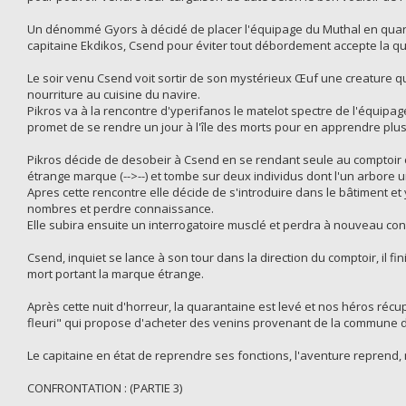
Un dénommé Gyors à décidé de placer l'équipage du Muthal en quara
capitaine Ekdikos, Csend pour éviter tout débordement accepte la qua
Le soir venu Csend voit sortir de son mystérieux Œuf une creature q
nourriture au cuisine du navire.
Pikros va à la rencontre d'yperifanos le matelot spectre de l'équipage,
promet de se rendre un jour à l'île des morts pour en apprendre plus 
Pikros décide de desobeir à Csend en se rendant seule au comptoir c
étrange marque (-->--) et tombe sur deux individus dont l'un arbore 
Apres cette rencontre elle décide de s'introduire dans le bâtiment et y
nombres et perdre connaissance.
Elle subira ensuite un interrogatoire musclé et perdra à nouveau co
Csend, inquiet se lance à son tour dans la direction du comptoir, il f
mort portant la marque étrange.
Après cette nuit d'horreur, la quarantaine est levé et nos héros récu
fleuri" qui propose d'acheter des venins provenant de la commune du 
Le capitaine en état de reprendre ses fonctions, l'aventure reprend,
CONFRONTATION : (PARTIE 3)